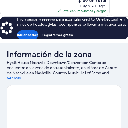
El
$159 en total
opiniones
opiniones
precio
10 ago. - 11 ago.
actual
Total con impuestos y cargos
es
Inicia sesión y reserva para acumular crédito OneKeyCash en
de
miles de hoteles. ¡Más recompensas te llevan a más aventuras!
$159
Iniciar sesión
Registrarme gratis
Información de la zona
Hyatt House Nashville Downtown/Convention Center se
encuentra en la zona de entretenimiento, en el área de Centro
de Nashville en Nashville. Country Music Hall of Fame and
Museum y Anfiteatro Ascend son lugares culturales destacados,
Ver más
y los turistas que quieran ir de compras pueden visitar Calle
comercial Broadway y Opry Mills (centro comercial). ¿Quieres
asistir a un evento o partido? Échale un vistazo al calendario de
actividades de Bridgestone Arena o Estadio Nissan. Encontrarás
muchas opciones para conocer la zona con actividades como
tours a bodegas de vino. A los huéspedes les encanta la
ubicación céntrica de este hotel.
Visita nuestra guía de Nashville