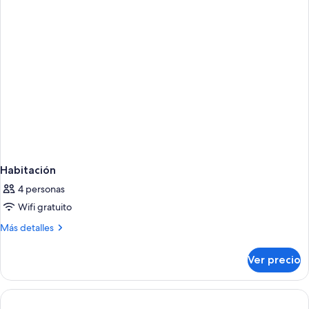
Habitación
4 personas
Wifi gratuito
Más
Más detalles
detalles
sobre
Ver precio
Habitación