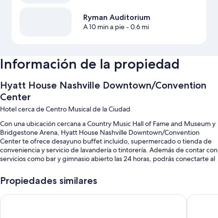
Ryman Auditorium
A 10 min a pie
- 0.6 mi
Información de la propiedad
Hyatt House Nashville Downtown/Convention
Center
Hotel cerca de Centro Musical de la Ciudad
Con una ubicación cercana a Country Music Hall of Fame and Museum y
Bridgestone Arena, Hyatt House Nashville Downtown/Convention
Center te ofrece desayuno buffet incluido, supermercado o tienda de
conveniencia y servicio de lavandería o tintorería. Además de contar con
servicios como bar y gimnasio abierto las 24 horas, podrás conectarte al
wifi gratis en las habitaciones.
Propiedades similares
También te encantarán estos servicios:
Alberca techada
Hyatt Place Nashville Downtown
Holiday 
Estacionamiento (con cargo), check-out exprés y no se permite