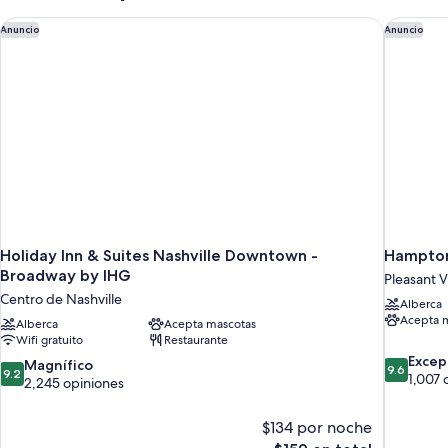
Holiday Inn & Suites Nashville Downtown - Broadway by IHG
Hampton 
Anuncio
Anuncio
Holiday Inn & Suites Nashville Downtown -
Hampton
Broadway by IHG
Pleasant 
Centro de Nashville
Alberca
Acepta 
Alberca
Acepta mascotas
Wifi gratuito
Restaurante
9.6
Excep
9.2
Magnífico
9.6
9.2
de
1,007 
de
2,245 opiniones
10,
10,
Excepcion
Magnífico,
$134 por noche
1,007
2,245