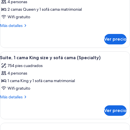
personas
4 personas
fotos
discapacitadas
de
2 camas Queen y 1 sofá cama matrimonial
(With
Suite,
Shower)
Wifi gratuito
1
Más
Más detalles
habitación
detalles
sobre
Ver precio
Suite,
1
habitación
Abrir
Una habitación de hotel moderna con u
8
Suite, 1 cama King size y sofá cama (Specialty)
todas
754 pies cuadrados
las
4 personas
fotos
de
1 cama King y 1 sofá cama matrimonial
Suite,
Wifi gratuito
1
Más
Más detalles
cama
detalles
King
sobre
Ver precio
Suite,
size
1
y
cama
sofá
King