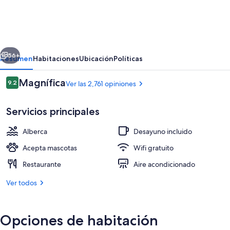
House
Nashville
Downtown/Convention
erior
Siguiente
Center
56+
Resumen
Habitaciones
Ubicación
Políticas
Opiniones
Magnífica
9.2
Ver las 2,761 opiniones
9.2 de 10,
Servicios principales
Alberca
Desayuno incluido
Acepta mascotas
Wifi gratuito
Restaurante
Aire acondicionado
Lobby
Ver todos
Opciones de habitación