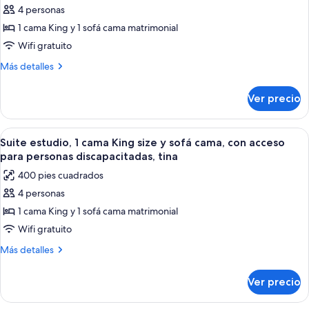
sofá
4 personas
fotos
cama
de
1 cama King y 1 sofá cama matrimonial
Suite,
Wifi gratuito
1
Más
Más detalles
habitación
detalles
(With
sobre
Ver precio
Suite,
Shower)
1
habitación
Abrir
Una habitación de hotel con una cama
9
(With
Suite estudio, 1 cama King size y sofá cama, con acceso
todas
Shower)
para personas discapacitadas, tina
las
400 pies cuadrados
fotos
4 personas
de
1 cama King y 1 sofá cama matrimonial
Suite
estudio,
Wifi gratuito
1
Más
Más detalles
cama
detalles
sobre
King
Ver precio
Suite
size
estudio,