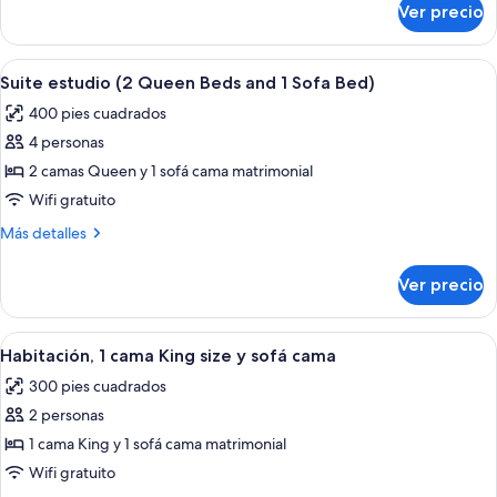
cama
Ver precio
Suite
King
estudio,
size
1
Abrir
Habitación de hotel con dos camas, un
y
10
cama
Suite estudio (2 Queen Beds and 1 Sofa Bed)
todas
King
sofá
400 pies cuadrados
size
las
cama
y
4 personas
fotos
sofá
de
2 camas Queen y 1 sofá cama matrimonial
cama
Suite
Wifi gratuito
estudio
Más
Más detalles
(2
detalles
Queen
sobre
Ver precio
Suite
Beds
estudio
and
(2
Abrir
Un espacio de oficina moderno con un t
1
4
Queen
Habitación, 1 cama King size y sofá cama
todas
Beds
Sofa
300 pies cuadrados
and
las
Bed)
1
2 personas
fotos
Sofa
de
1 cama King y 1 sofá cama matrimonial
Bed)
Habitación,
Wifi gratuito
1