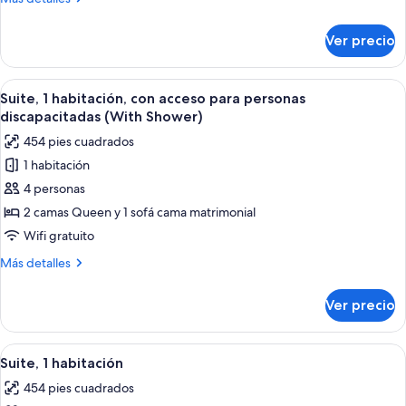
discapacitadas,
cama
detalles
tina
sobre
King
Ver precio
Suite
size
estudio,
y
1
Abrir
Habitación de hotel con una cama gran
8
sofá
cama
Suite, 1 habitación, con acceso para personas
todas
King
cama,
discapacitadas (With Shower)
size
las
con
454 pies cuadrados
y
fotos
acceso
sofá
1 habitación
de
cama,
para
4 personas
Suite,
con
personas
acceso
1
2 camas Queen y 1 sofá cama matrimonial
discapacitadas
para
habitación,
Wifi gratuito
(With
personas
con
discapacitadas
Shower)
Más
Más detalles
acceso
(With
detalles
Shower)
para
sobre
Ver precio
Suite,
personas
1
discapacitadas
habitación,
Abrir
Una cocina moderna con una isla centra
(With
7
con
Suite, 1 habitación
todas
acceso
Shower)
454 pies cuadrados
para
las