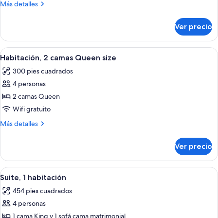
Más
Más detalles
cama
detalles
King
sobre
Ver precio
Habitación,
size
1
y
cama
Abrir
Habitación de hotel con dos camas, un 
sofá
5
King
Habitación, 2 camas Queen size
todas
size
cama
300 pies cuadrados
y
las
sofá
4 personas
fotos
cama
de
2 camas Queen
Habitación,
Wifi gratuito
2
Más
Más detalles
camas
detalles
Queen
sobre
Ver precio
Habitación,
size
2
camas
Abrir
Una cocina moderna con una isla centra
8
Queen
Suite, 1 habitación
todas
size
454 pies cuadrados
las
4 personas
fotos
de
1 cama King y 1 sofá cama matrimonial