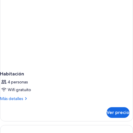
size
cama
y
(Specialty)
sofá
cama
(Specialty)
Habitación
4 personas
Wifi gratuito
Más
Más detalles
detalles
sobre
Ver precio
Habitación