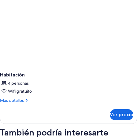
Habitación
4 personas
Wifi gratuito
Más
Más detalles
detalles
sobre
Ver precio
Habitación
También podría interesarte