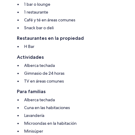
1 bar o lounge
1 restaurante
Café y té en áreas comunes
Snack bar o deli
Restaurantes en la propiedad
H Bar
Actividades
Alberca techada
Gimnasio de 24 horas
TV en áreas comunes
Para familias
Alberca techada
Cuna en las habitaciones
Lavandería
Microondas en la habitación
Minisúper