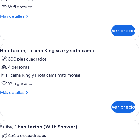
Suite,
Wifi gratuito
1
Más
Más detalles
habitación
detalles
sobre
Ver precio
Suite,
1
habitación
Abrir
Habitación de hotel con una cama gran
5
Habitación, 1 cama King size y sofá cama
todas
300 pies cuadrados
las
4 personas
fotos
de
1 cama King y 1 sofá cama matrimonial
Habitación,
Wifi gratuito
1
Más
Más detalles
cama
detalles
King
sobre
Ver precio
Habitación,
size
1
y
cama
Abrir
Una cocina moderna con una isla centra
sofá
7
King
Suite, 1 habitación (With Shower)
todas
size
cama
454 pies cuadrados
y
las