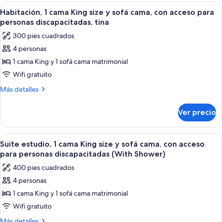
y
1
Abrir
Un espacio de oficina moderno con un t
5
sofá
cama
Habitación, 1 cama King size y sofá cama, con acceso para
todas
King
cama,
personas discapacitadas, tina
size
las
con
300 pies cuadrados
y
fotos
acceso
sofá
4 personas
de
cama,
para
1 cama King y 1 sofá cama matrimonial
Habitación,
con
personas
acceso
1
Wifi gratuito
discapacitadas,
para
cama
Más
Más detalles
tina
personas
King
detalles
discapacitadas,
sobre
size
tina
Ver precio
Habitación,
y
1
sofá
cama
Abrir
Una cocina moderna con una isla centr
6
cama,
King
Suite estudio, 1 cama King size y sofá cama, con acceso
todas
size
con
para personas discapacitadas (With Shower)
y
las
acceso
400 pies cuadrados
sofá
fotos
para
cama,
4 personas
de
con
personas
1 cama King y 1 sofá cama matrimonial
Suite
acceso
discapacitadas,
para
estudio,
Wifi gratuito
tina
personas
1
Más
Más detalles