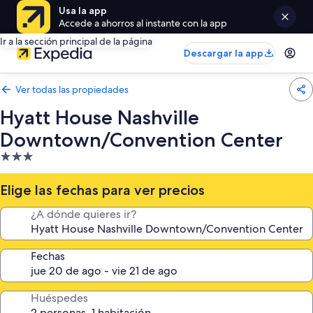
Usa la app
Accede a ahorros al instante con la app
Ir a la sección principal de la página
Descargar la app
Ver todas las propiedades
Hyatt House Nashville
Downtown/Convention Center
Propiedad
de
3.0
Elige las fechas para ver precios
estrellas
¿A dónde quieres ir?
Fechas
Huéspedes