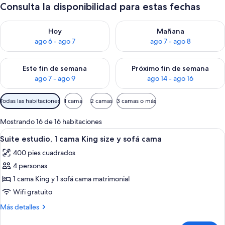
Consulta la disponibilidad para estas fechas
Consulta la disponibilidad para hoy ago 6 - ago 7
Consulta la disponibilidad pa
Hoy
Mañana
ago 6 - ago 7
ago 7 - ago 8
Consulta la disponibilidad para este fin de semana ago 7 - ag
Consulta la disponibilidad par
Este fin de semana
Próximo fin de semana
ago 7 - ago 9
ago 14 - ago 16
Filtros
Todas las habitaciones
1 cama
2 camas
3 camas o más
disponibles
para
Mostrando 16 de 16 habitaciones
las
Abrir
Habitación de hotel con una cama gran
7
Suite estudio, 1 cama King size y sofá cama
habitaciones
todas
400 pies cuadrados
las
4 personas
fotos
de
1 cama King y 1 sofá cama matrimonial
Suite
Wifi gratuito
estudio,
Más
Más detalles
1
detalles
sobre