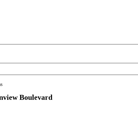
as
anview Boulevard