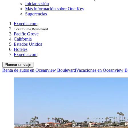
Iniciar sesión
Más información sobre One Key
Sugerencias
Expedia.com
Oceanview Boulevard
Pacific Grove
California
Estados Unidos
Hoteles
Expedia.com
Planear un viaje
Renta de autos en Oceanview Boulevard
Vacaciones en Oceanview B