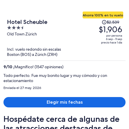
Ahorra 100% en tu vuelo
El
Hotel Scheuble
$2,539
precio
$1,906
3.5
era
out
Old Town Zürich
por persona
de
of
6 sep - 11 sep
precio hace 1 día
$2,539
5
Incl. vuelo redondo sin escalas
y
Boston (BOS) a Zúrich (ZRH)
ahora
es
9
/
10
¡Magnífico! (1547 opiniones)
de
$1,906
Todo perfecto. Fue muy bonito lugar y muy cómodo y con
estacionamiento
por
persona
Enviada el 27 may. 2026
Elegir mis fechas
Hospédate cerca de algunas de
las atracciones destacadas de