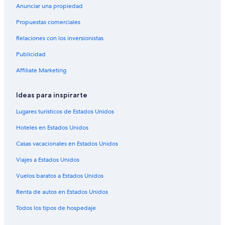
Hoteles en Lichtensteig
Anunciar una propiedad
Hoteles en Ebnat-Kappel
Propuestas comerciales
Hoteles en Wittenbach
Relaciones con los inversionistas
Hoteles en Benken
Publicidad
Hoteles en Wattwil
Affiliate Marketing
Hoteles en Kirchberg
Hoteles cerca de Plaza Roja
Ideas para inspirarte
Apartamentos en Abtwil
Lugares turísticos de Estados Unidos
Hoteles 3 estrellas en Bollingen
Hoteles en Estados Unidos
Hoteles en Bollingen
Casas vacacionales en Estados Unidos
Hoteles en Gossau
Viajes a Estados Unidos
Hoteles en Distrito de Saint Gallen
Vuelos baratos a Estados Unidos
Apartamentos en Cantón de San Galo
Renta de autos en Estados Unidos
Hoteles cerca de Säntis
Todos los tipos de hospedaje
Apart-Hoteles en St. Gallen