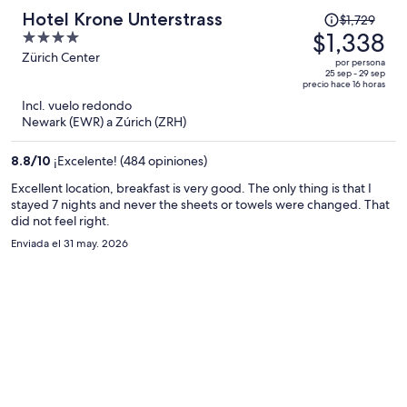
El
Hotel Krone Unterstrass
$1,729
precio
$1,338
4
era
out
Zürich Center
por persona
de
of
25 sep - 29 sep
precio hace 16 horas
$1,729
5
Incl. vuelo redondo
y
Newark (EWR) a Zúrich (ZRH)
ahora
es
8.8
/
10
¡Excelente! (484 opiniones)
de
$1,338
Excellent location, breakfast is very good. The only thing is that I
stayed 7 nights and never the sheets or towels were changed. That
por
did not feel right.
persona
Enviada el 31 may. 2026