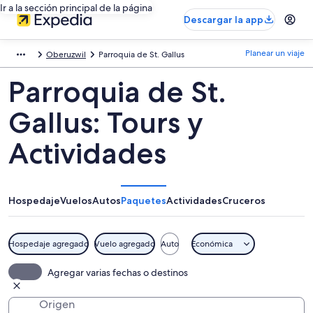
Ir a la sección principal de la página
Descargar la app
Planear un viaje
Oberuzwil
Parroquia de St. Gallus
Parroquia de St.
Gallus: Tours y
Actividades
Hospedaje
Vuelos
Autos
Paquetes
Actividades
Cruceros
Hospedaje agregado
Vuelo agregado
Auto
Económica
Agregar varias fechas o destinos
Origen