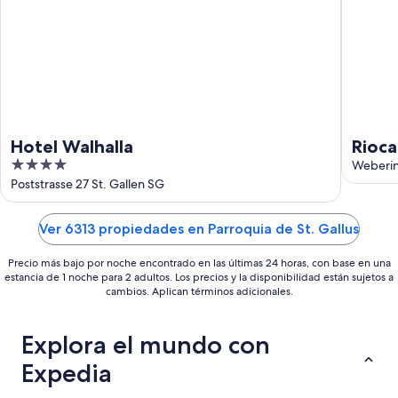
ago
ago
-
16
ago
Hotel Walhalla
Rioca
4
Weberin
out
Poststrasse 27 St. Gallen SG
of
5
Ver 6313 propiedades en Parroquia de St. Gallus
Precio más bajo por noche encontrado en las últimas 24 horas, con base en una
estancia de 1 noche para 2 adultos. Los precios y la disponibilidad están sujetos a
cambios. Aplican términos adicionales.
Explora el mundo con
Expedia