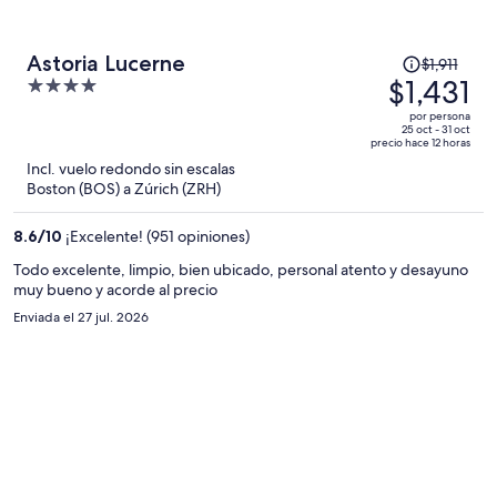
El
Astoria Lucerne
$1,911
precio
$1,431
4
era
out
por persona
de
of
25 oct - 31 oct
precio hace 12 horas
$1,911
5
Incl. vuelo redondo sin escalas
y
Boston (BOS) a Zúrich (ZRH)
ahora
es
8.6
/
10
¡Excelente! (951 opiniones)
de
$1,431
Todo excelente, limpio, bien ubicado, personal atento y desayuno
muy bueno y acorde al precio
por
persona
Enviada el 27 jul. 2026