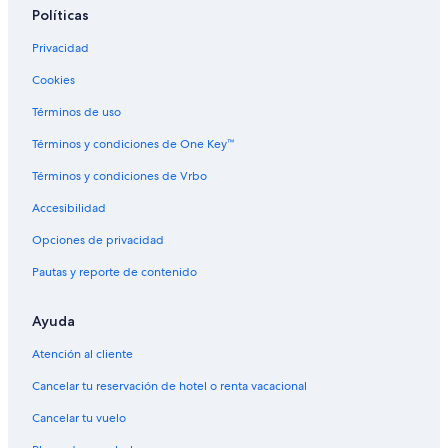
Apartamentos en St. Gallen
Políticas
Hoteles de Relais & Chateaux en St. Gallen
Privacidad
Hoteles en St. Gallen
Cookies
Hoteles en Wil
Términos de uso
Hoteles en Bütschwil
Términos y condiciones de One Key™
Hoteles en Stein
Términos y condiciones de Vrbo
Accesibilidad
Opciones de privacidad
Pautas y reporte de contenido
Ayuda
Atención al cliente
Cancelar tu reservación de hotel o renta vacacional
Cancelar tu vuelo