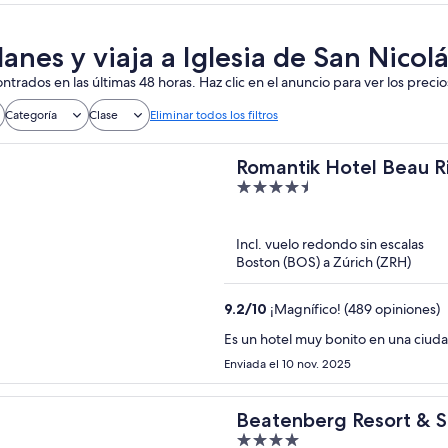
anes y viaja a Iglesia de San Nicol
ntrados en las últimas 48 horas. Haz clic en el anuncio para ver los precio
Categoría
Clase
Eliminar todos los filtros
Romantik Hotel Beau R
4.5
out
of
Incl. vuelo redondo sin escalas
5
Boston (BOS) a Zúrich (ZRH)
9.2
/
10
¡Magnífico! (489 opiniones)
Es un hotel muy bonito en una ciud
Enviada el 10 nov. 2025
Beatenberg Resort & S
4
Interlaken