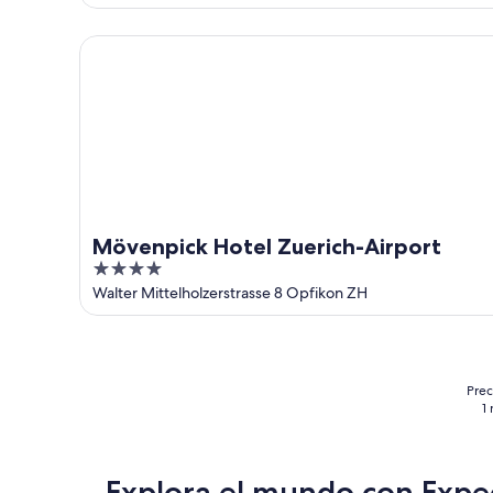
Mövenpick Hotel Zuerich-Airport
Mövenpick Hotel Zuerich-Airport
4
out
Walter Mittelholzerstrasse 8 Opfikon ZH
of
5
Prec
1
Explora el mundo con Expe