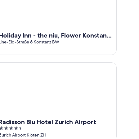
Holiday Inn - the niu, Flower Konstanz
by IHG
Line-Eid-Straße 6 Konstanz BW
disson Blu Hotel Zurich Airport
Radisson Blu Hotel Zurich Airport
4.5
out
Zurich Airport Kloten ZH