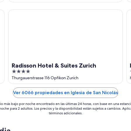
of
5
Radisson Hotel & Suites Zurich
Ho
Radisson Hotel & Suites Zurich
4
out
Thurgauerstrasse 116 Opfikon Zurich
of
5
Ver 6066 propiedades en Iglesia de San Nicolás
io más bajo por noche encontrado en las últimas 24 horas, con base en una estanc
 noche para 2 adultos. Los precios y la disponibilidad están sujetos a cambios. Aplic
términos adicionales.
dia