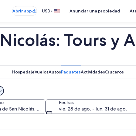
•
Abrir app
USD
Anunciar una propiedad
Ate
 Nicolás: Tours y 
Hospedaje
Vuelos
Autos
Paquetes
Actividades
Cruceros
no
Fechas
vie. 28 de ago. - lun. 31 de ago.