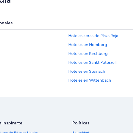
onales
Hoteles cerca de Plaza Roja
Hoteles en Hemberg
Hoteles en Kirchberg
Hoteles en Sankt Peterzell
Hoteles en Steinach
Hoteles en Wittenbach
Hoteles en Gossau
Apartamentos en Cantón de San G
Hoteles en Schmerikon
Apart-Hoteles en St. Gallen
a inspirarte
Políticas
Hoteles de Relais & Chateaux en St
sticos de Estados Unidos
Privacidad