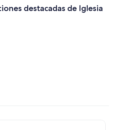
por
ciones destacadas de Iglesia
persona