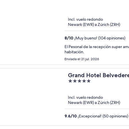
out
of
5
Incl. vuelo redondo
Newark (EWR) a Zúrich (ZRH)
8
/
10
¡Muy bueno! (104 opiniones)
El Pesonal de la recepción super am
habitación.
Enviada el 21 jul. 2026
Grand Hotel Belvedere
5
out
of
Incl. vuelo redondo
5
Newark (EWR) a Zúrich (ZRH)
9.6
/
10
¡Excepcional! (50 opiniones)