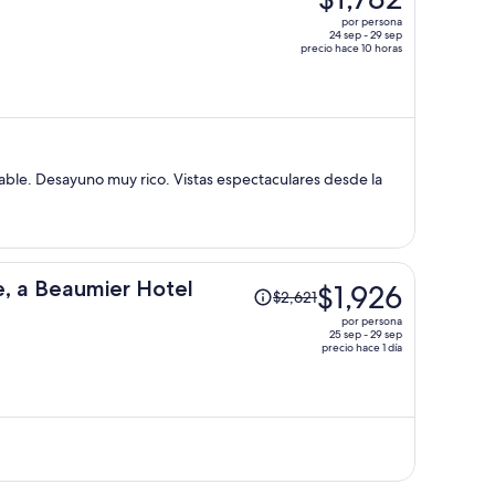
era
por persona
de
24 sep - 29 sep
precio hace 10 horas
$2,619
y
ahora
es
de
$1,782
able. Desayuno muy rico. Vistas espectaculares desde la
por
persona
El
, a Beaumier Hotel
$1,926
$2,621
precio
por persona
era
25 sep - 29 sep
precio hace 1 día
de
$2,621
y
ahora
es
de
$1,926