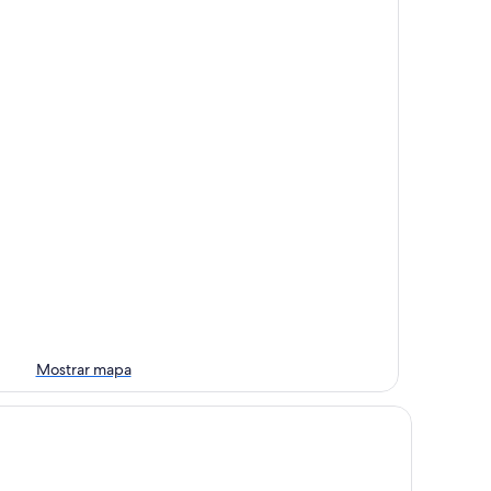
Mostrar mapa
liday Inn - the niu, Flower Konstanz by IHG