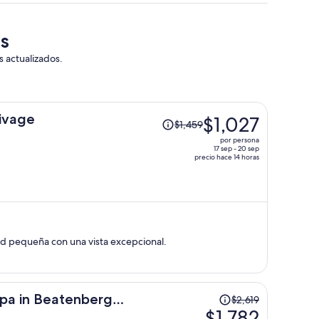
ás
s actualizados.
El
ivage
$1,027
$1,459
precio
por persona
era
17 sep - 20 sep
precio hace 14 horas
de
$1,459
y
ahora
es
de
ad pequeña con una vista excepcional.
$1,027
por
persona
El
pa in Beatenberg
$2,619
precio
$1,782