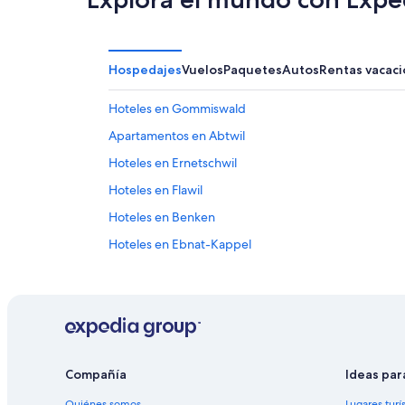
Hospedajes
Vuelos
Paquetes
Autos
Rentas vacaci
Hoteles en Gommiswald
Apartamentos en Abtwil
Hoteles en Ernetschwil
Hoteles en Flawil
Hoteles en Benken
Hoteles en Ebnat-Kappel
Hoteles en Wattwil
Hoteles en Distrito de Saint Gallen
Casas flotantes en Schmerikon
Hoteles en Lichtensteig
Compañía
Ideas par
Apartamentos en St. Gallen
Quiénes somos
Lugares turí