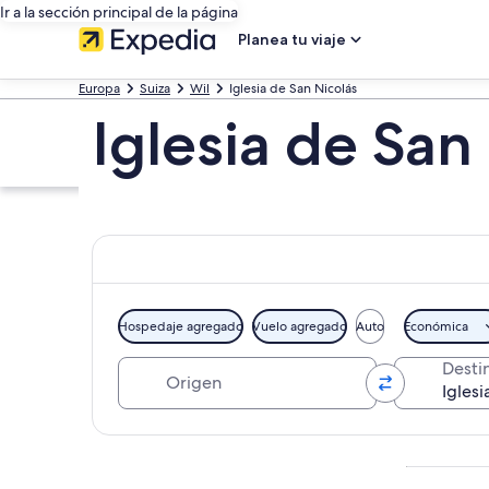
Ir a la sección principal de la página
Planea tu viaje
Europa
Suiza
Wil
Iglesia de San Nicolás
Iglesia de San
Hospedaje agregado
Vuelo agregado
Auto
Económica
Origen
Desti
Explorar mapa