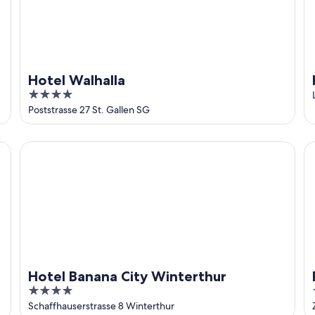
Hotel Walhalla
4
out
Poststrasse 27 St. Gallen SG
of
5
Hotel Banana City Winterthur
Ra
Hotel Banana City Winterthur
4
out
Schaffhauserstrasse 8 Winterthur