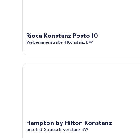
ago
ago
-
16
ago
Rioca Konstanz Posto 10
Weberinnenstraße 4 Konstanz BW
Hampton by Hilton Konstanz
Hampton by Hilton Konstanz
Line-Eid-Strasse 8 Konstanz BW