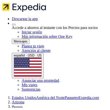
Descargar la app
Accede a ahorros al instante con los Precios para socios
Iniciar sesión
Más información sobre One Key
Mensajes
Planea tu viaje
Atención al cliente
español · USD · US
Anunciar una propiedad
Mis viajes
Sugerencias
Estados Unidos
América del Norte
Paquetes
Expedia.com
Arizona
Phoenix