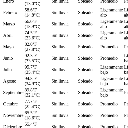
Enero
Sin lluvia
Soleado
Promedio
P
(13.0°C)
58.6°F
Ligeramente
L
Febrero
Sin lluvia
Soleado
(14.8°C)
alto
al
66.0°F
Ligeramente
L
Marzo
Sin lluvia
Soleado
(18.9°C)
alto
al
74.5°F
Ligeramente
L
Abril
Sin lluvia
Soleado
(23.6°C)
alto
al
82.0°F
Mayo
Sin lluvia
Soleado
Promedio
P
(27.8°C)
92.3°F
L
Junio
Sin lluvia
Soleado
Promedio
(33.5°C)
ba
95.7°F
Ligeramente
L
Julio
Sin lluvia
Soleado
(35.4°C)
bajo
ba
94.8°F
Ligeramente
L
Agosto
Sin lluvia
Soleado
(34.9°C)
bajo
ba
89.8°F
Ligeramente
Septiembre
Sin lluvia
Soleado
P
(32.1°C)
bajo
77.7°F
Octubre
Sin lluvia
Soleado
Promedio
P
(25.4°C)
65.5°F
Noviembre
Sin lluvia
Soleado
Promedio
P
(18.6°C)
55.4°F
Diciembre
Sin lluvia
Soleado
Promedio
P