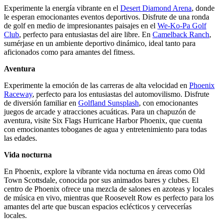
Experimente la energía vibrante en el
Desert Diamond Arena
, donde
le esperan emocionantes eventos deportivos. Disfrute de una ronda
de golf en medio de impresionantes paisajes en el
We-Ko-Pa Golf
Club
, perfecto para entusiastas del aire libre. En
Camelback Ranch
,
sumérjase en un ambiente deportivo dinámico, ideal tanto para
aficionados como para amantes del fitness.
Aventura
Experimente la emoción de las carreras de alta velocidad en
Phoenix
Raceway
, perfecto para los entusiastas del automovilismo. Disfrute
de diversión familiar en
Golfland Sunsplash
, con emocionantes
juegos de arcade y atracciones acuáticas. Para un chapuzón de
aventura, visite Six Flags Hurricane Harbor Phoenix, que cuenta
con emocionantes toboganes de agua y entretenimiento para todas
las edades.
Vida nocturna
En Phoenix, explore la vibrante vida nocturna en áreas como Old
Town Scottsdale, conocida por sus animados bares y clubes. El
centro de Phoenix ofrece una mezcla de salones en azoteas y locales
de música en vivo, mientras que Roosevelt Row es perfecto para los
amantes del arte que buscan espacios eclécticos y cervecerías
locales.