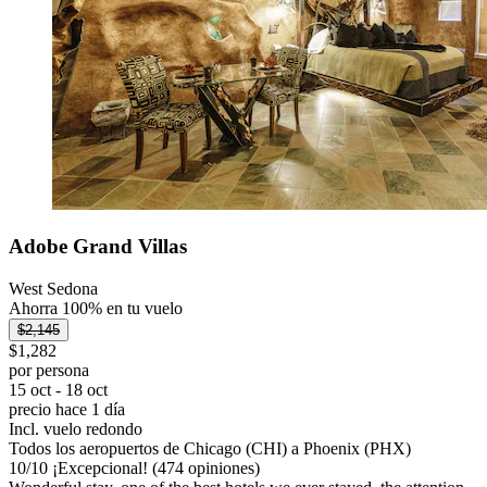
Adobe Grand Villas
West Sedona
Ahorra 100% en tu vuelo
$2,145
$1,282
por persona
15 oct - 18 oct
precio hace 1 día
Incl. vuelo redondo
Todos los aeropuertos de Chicago (CHI) a Phoenix (PHX)
10
/
10
¡Excepcional! (474 opiniones)