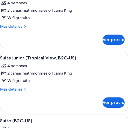
4 personas
(Superior,
las
E)
2 camas matrimoniales o 1 cama King
fotos
de
Wifi gratuito
Suite
Más
Más detalles
junior
detalles
sobre
(B2C-
Ver precio
Suite
US)
junior
(B2C-
Abrir
Habitación de hotel con una cama grande
4
US)
Suite junior (Tropical View, B2C-US)
todas
4 personas
las
2 camas matrimoniales o 1 cama King
fotos
de
Wifi gratuito
Suite
Más
Más detalles
junior
detalles
sobre
(Tropical
Ver precio
Suite
View,
junior
B2C-
(Tropical
Abrir
Habitación de hotel con cama, escritori
4
US)
View,
Suite (B2C-US)
todas
B2C-