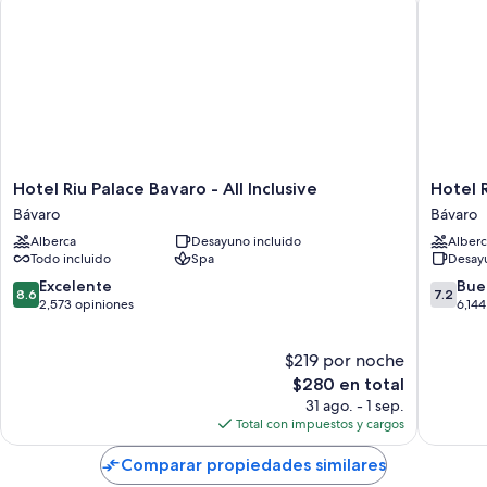
Hotel
Hotel
Hotel Riu Palace Bavaro - All Inclusive
Hotel R
Riu
Riu
Bávaro
Bávaro
Palace
Republi
Alberca
Desayuno incluido
Alberc
Bavaro
-
Todo incluido
Spa
Desayu
-
Adults
All
only
8.6
7.2
Excelente
Bue
8.6
7.2
Inclusive
-
de
de
2,573 opiniones
6,144
Bávaro
All
10,
10,
Inclusiv
Excelente,
Bueno,
$219 por noche
Bávaro
2,573
6,144
opiniones
El
opinion
$280 en total
precio
31 ago. - 1 sep.
actual
Total con impuestos y cargos
es
de
Comparar propiedades similares
$280