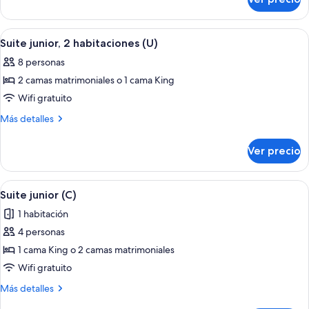
Suite
(E)
Abrir
Habitación de hotel con una cama grande
4
Suite junior, 2 habitaciones (U)
todas
8 personas
las
2 camas matrimoniales o 1 cama King
fotos
de
Wifi gratuito
Suite
Más
Más detalles
junior,
detalles
sobre
2
Ver precio
Suite
habitaciones
junior,
(U)
2
Abrir
Habitación de hotel con una cama grande
4
habitaciones
Suite junior (C)
todas
(U)
1 habitación
las
4 personas
fotos
de
1 cama King o 2 camas matrimoniales
Suite
Wifi gratuito
junior
Más
Más detalles
(C)
detalles