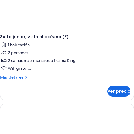
Suite junior, vista al océano (E)
1 habitación
2 personas
2 camas matrimoniales o 1 cama King
Wifi gratuito
Más
Más detalles
detalles
sobre
Ver precio
Suite
junior,
vista
al
océano
(E)