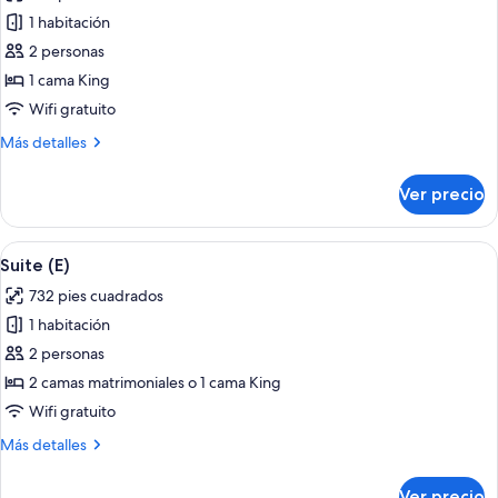
las
1 habitación
fotos
de
2 personas
Suite
1 cama King
(L)
Wifi gratuito
Más
Más detalles
detalles
sobre
Ver precio
Suite
(L)
Abrir
Habitación de hotel con cama, escritori
4
Suite (E)
todas
732 pies cuadrados
las
1 habitación
fotos
de
2 personas
Suite
2 camas matrimoniales o 1 cama King
(E)
Wifi gratuito
Más
Más detalles
detalles
sobre
Ver precio