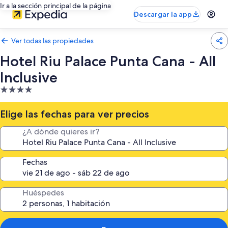
Ir a la sección principal de la página
Descargar la app
Ver todas las propiedades
Hotel Riu Palace Punta Cana - All
Inclusive
Propiedad
de
4.0
Elige las fechas para ver precios
estrellas
¿A dónde quieres ir?
Fechas
Huéspedes