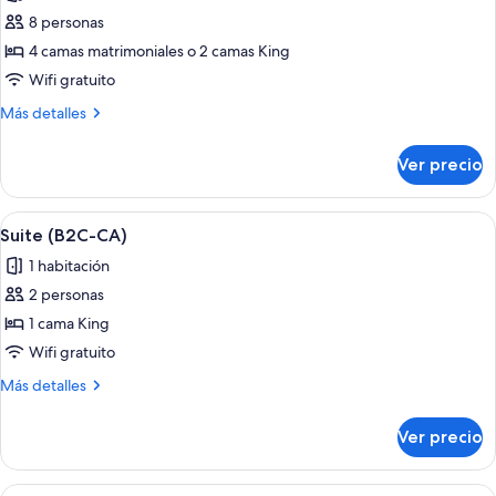
las
8 personas
fotos
de
4 camas matrimoniales o 2 camas King
Suite
Wifi gratuito
junior,
Más
Más detalles
habitaciones
detalles
conectadas
sobre
Ver precio
Suite
(B2C-
junior,
CA)
habitaciones
Abrir
Habitación de hotel con cama, escritori
4
conectadas
Suite (B2C-CA)
todas
(B2C-
1 habitación
CA)
las
2 personas
fotos
de
1 cama King
Suite
Wifi gratuito
(B2C-
Más
Más detalles
CA)
detalles
sobre
Ver precio
Suite
(B2C-
CA)
Abrir
Habitación de hotel con una cama grande