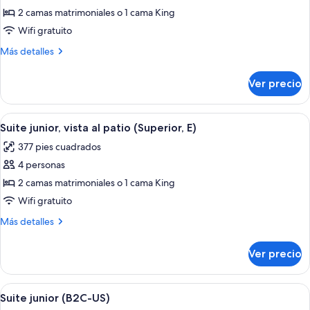
de
2 camas matrimoniales o 1 cama King
Suite
Wifi gratuito
junior
Más
Más detalles
(E)
detalles
sobre
Ver precio
Suite
junior
(E)
Abrir
Habitación de hotel con una cama grande
4
Suite junior, vista al patio (Superior, E)
todas
377 pies cuadrados
las
4 personas
fotos
de
2 camas matrimoniales o 1 cama King
Suite
Wifi gratuito
junior,
Más
Más detalles
vista
detalles
al
sobre
Ver precio
Suite
patio
junior,
(Superior,
vista
Abrir
Habitación de hotel con una cama grande
E)
4
al
Suite junior (B2C-US)
todas
patio