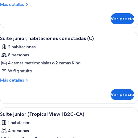
(C)
Más
Más detalles
detalles
sobre
Ver precio
Suite
(C)
Abrir
Habitación de hotel con una cama grande
4
Suite junior, habitaciones conectadas (C)
todas
2 habitaciones
las
8 personas
fotos
de
4 camas matrimoniales o 2 camas King
Suite
Wifi gratuito
junior,
Más
Más detalles
habitaciones
detalles
conectadas
sobre
Ver precio
Suite
(C)
junior,
habitaciones
Abrir
Habitación de hotel con una cama grande
4
conectadas
Suite junior (Tropical View | B2C-CA)
todas
(C)
1 habitación
las
4 personas
fotos