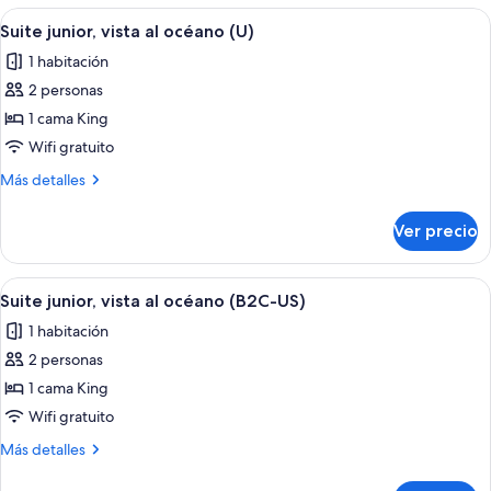
habitaciones
Abrir
Habitación de hotel con una cama grande
4
conectadas
Suite junior, vista al océano (U)
todas
(L)
1 habitación
las
2 personas
fotos
de
1 cama King
Suite
Wifi gratuito
junior,
Más
Más detalles
vista
detalles
al
sobre
Ver precio
Suite
océano
junior,
(U)
vista
Abrir
Habitación de hotel con una cama grande
4
al
Suite junior, vista al océano (B2C-US)
todas
océano
1 habitación
(U)
las
2 personas
fotos
de
1 cama King
Suite
Wifi gratuito
junior,
Más
Más detalles
vista
detalles
al
sobre