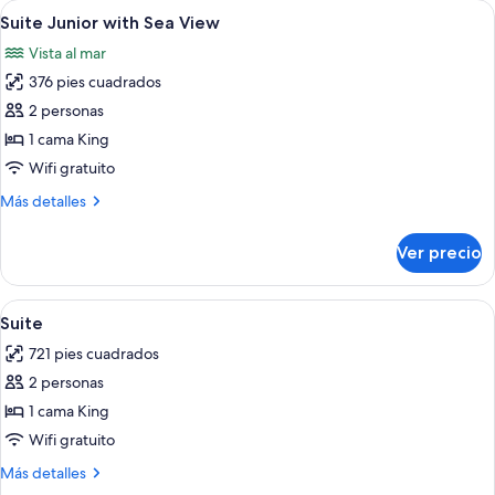
Abrir
Minibar y caja de seguridad en la habi
1
océano
Suite Junior with Sea View
todas
(E)
Vista al mar
las
376 pies cuadrados
fotos
de
2 personas
Suite
1 cama King
Junior
Wifi gratuito
with
Más
Más detalles
Sea
detalles
View
sobre
Ver precio
Suite
Junior
with
Abrir
Área de sala de estar | Televisión de p
4
Sea
Suite
todas
View
721 pies cuadrados
las
2 personas
fotos
de
1 cama King
Suite
Wifi gratuito
Más
Más detalles
detalles