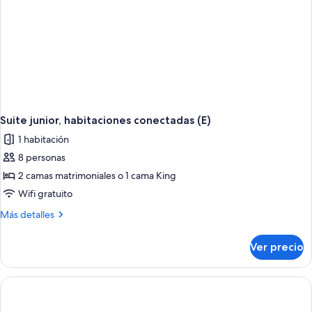
Suite junior, habitaciones conectadas (E)
1 habitación
8 personas
2 camas matrimoniales o 1 cama King
Wifi gratuito
Más
Más detalles
detalles
sobre
Ver precio
Suite
junior,
habitaciones
conectadas
(E)