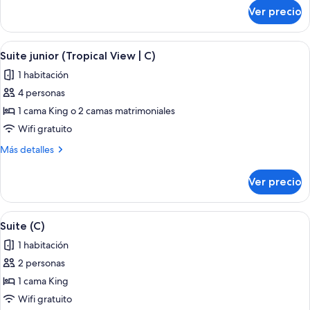
sobre
Ver precio
Suite
junior
(C)
Abrir
Habitación de hotel con una cama grande
4
Suite junior (Tropical View | C)
todas
1 habitación
las
4 personas
fotos
de
1 cama King o 2 camas matrimoniales
Suite
Wifi gratuito
junior
Más
Más detalles
(Tropical
detalles
View
sobre
Ver precio
Suite
|
junior
C)
(Tropical
Abrir
Habitación de hotel con cama, escritori
4
View
Suite (C)
todas
|
1 habitación
C)
las
2 personas
fotos
de
1 cama King
Suite
Wifi gratuito