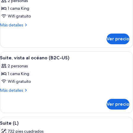
2 personas
US)
las
1 cama King
fotos
de
Wifi gratuito
Suite
Más
Más detalles
(B2C-
detalles
sobre
US)
Ver precio
Suite
(B2C-
US)
Abrir
Habitación de hotel con cama, escritori
5
Suite, vista al océano (B2C-US)
todas
2 personas
las
1 cama King
fotos
de
Wifi gratuito
Suite,
Más
Más detalles
vista
detalles
sobre
al
Ver precio
Suite,
océano
vista
(B2C-
al
Abrir
Habitación de hotel con cama, escritori
4
US)
océano
Suite (L)
todas
(B2C-
732 pies cuadrados
US)