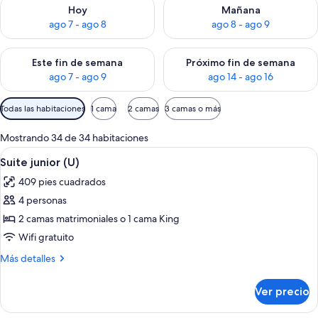
Consulta la disponibilidad para hoy ago 7 - ago 8
Consulta la disponibilidad pa
Hoy
Mañana
ago 7 - ago 8
ago 8 - ago 9
Consulta la disponibilidad para este fin de semana ago 7 - ag
Consulta la disponibilidad par
Este fin de semana
Próximo fin de semana
ago 7 - ago 9
ago 14 - ago 16
Filtros
Todas las habitaciones
1 cama
2 camas
3 camas o más
disponibles
para
Mostrando 34 de 34 habitaciones
las
Abrir
Habitación de hotel con una cama grande
4
Suite junior (U)
habitaciones
todas
409 pies cuadrados
las
4 personas
fotos
de
2 camas matrimoniales o 1 cama King
Suite
Wifi gratuito
junior
Más
Más detalles
(U)
detalles
sobre
Ver precio
Suite
junior