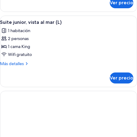
Ver precio
Suite
océano
junior,
(B2C-
vista
Abrir
Habitación de hotel con una cama grande
US)
4
al
Suite junior, vista al mar (L)
todas
océano
1 habitación
(B2C-
las
US)
2 personas
fotos
de
1 cama King
Suite
Wifi gratuito
junior,
Más
Más detalles
vista
detalles
al
sobre
Ver precio
Suite
mar
junior,
(L)
vista
al
mar
(L)