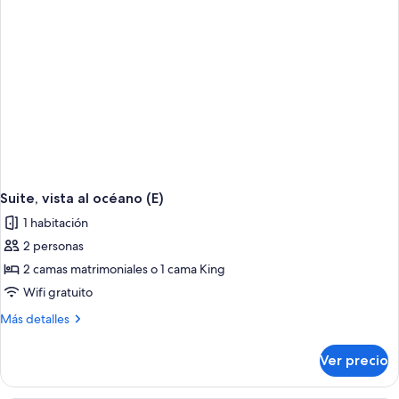
Suite, vista al océano (E)
1 habitación
2 personas
2 camas matrimoniales o 1 cama King
Wifi gratuito
Más
Más detalles
detalles
sobre
Ver precio
Suite,
vista
al