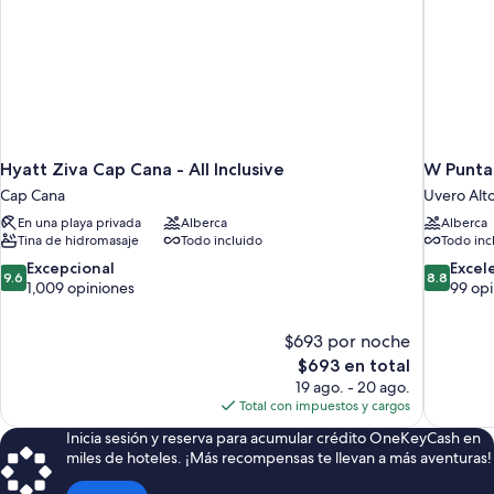
Hyatt Ziva Cap Cana - All Inclusive
W Punta
Cap Cana
Uvero Alt
En una playa privada
Alberca
Alberca
Tina de hidromasaje
Todo incluido
Todo inc
9.6
8.8
Excepcional
Excel
9.6
8.8
de
de
1,009 opiniones
99 opi
10,
10,
Excepcional,
Excelente
$693 por noche
1,009
99
El
$693 en total
opiniones
opiniones
precio
19 ago. - 20 ago.
actual
Total con impuestos y cargos
es
Inicia sesión y reserva para acumular crédito OneKeyCash en
de
miles de hoteles. ¡Más recompensas te llevan a más aventuras!
$693