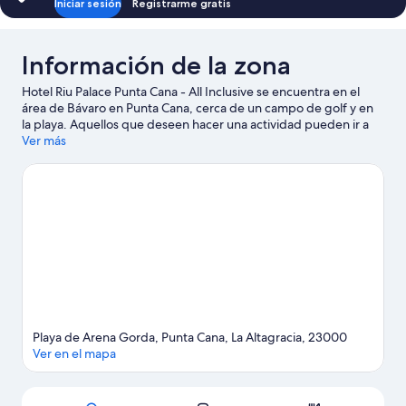
Iniciar sesión
Registrarme gratis
Información de la zona
Hotel Riu Palace Punta Cana - All Inclusive se encuentra en el
área de Bávaro en Punta Cana, cerca de un campo de golf y en
la playa. Aquellos que deseen hacer una actividad pueden ir a
Campo de golf Iberostar y Club de golf en Cana Bay, mientras
Ver más
que quienes quieran apreciar la belleza natural de la zona
pueden visitar Playa de Arena Gorda y Playa Cortecito. Puedes
salir una noche a Discoteca Coco Bongo Punta Cana y, si viajas
con niños, no te pierdas Parque acuático Sirenis Aquagames.
Encontrarás muchas opciones para conocer la zona con
actividades como golf.
Visita nuestra guía de Punta Cana
Ver más resorts en Punta Cana
Playa de Arena Gorda, Punta Cana, La Altagracia, 23000
Ver en el mapa
Sección del mapa