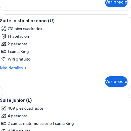
Ver precio
Suite
(U)
Abrir
Habitación de hotel con cama, escritori
4
Suite, vista al océano (U)
todas
731 pies cuadrados
las
1 habitación
fotos
de
2 personas
Suite,
1 cama King
vista
Wifi gratuito
al
Más
Más detalles
océano
detalles
(U)
sobre
Ver precio
Suite,
vista
al
Abrir
Habitación de hotel con una cama grande
4
océano
Suite junior (L)
todas
(U)
409 pies cuadrados
las
4 personas
fotos
de
2 camas matrimoniales o 1 cama King
Suite