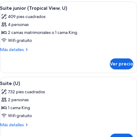
(U)
Abrir
Habitación de hotel con una cama grande
4
Suite junior (Tropical View, U)
todas
409 pies cuadrados
las
4 personas
fotos
de
2 camas matrimoniales o 1 cama King
Suite
Wifi gratuito
junior
Más
Más detalles
(Tropical
detalles
View,
sobre
Ver precio
Suite
U)
junior
(Tropical
Abrir
Habitación de hotel con cama, escritori
4
View,
Suite (U)
todas
U)
732 pies cuadrados
las
2 personas
fotos
de
1 cama King
Suite
Wifi gratuito
(U)
Más
Más detalles
detalles
sobre