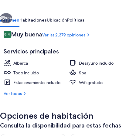
Palace
Punta
erior
Siguiente
Cana
90+
Resumen
Habitaciones
Ubicación
Políticas
-
Opiniones
Muy buena
8.4
Ver las 2,379 opiniones
All
8.4 de 10,
Inclusive
Servicios principales
Alberca
Desayuno incluido
Todo incluido
Spa
Estacionamiento incluido
Wifi gratuito
3 albercas al aire libre
Ver todos
Opciones de habitación
Consulta la disponibilidad para estas fechas