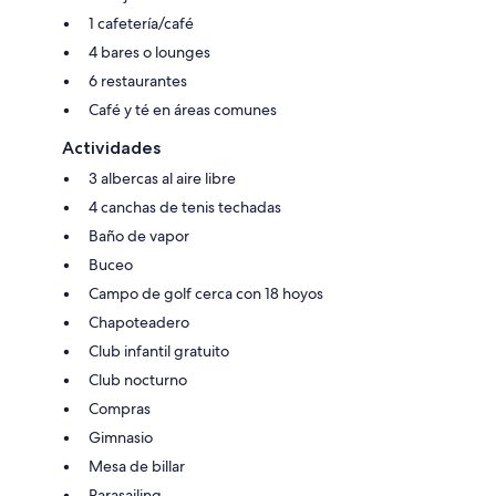
1 cafetería/café
4 bares o lounges
6 restaurantes
Café y té en áreas comunes
Actividades
3 albercas al aire libre
4 canchas de tenis techadas
Baño de vapor
Buceo
Campo de golf cerca con 18 hoyos
Chapoteadero
Club infantil gratuito
Club nocturno
Compras
Gimnasio
Mesa de billar
Parasailing