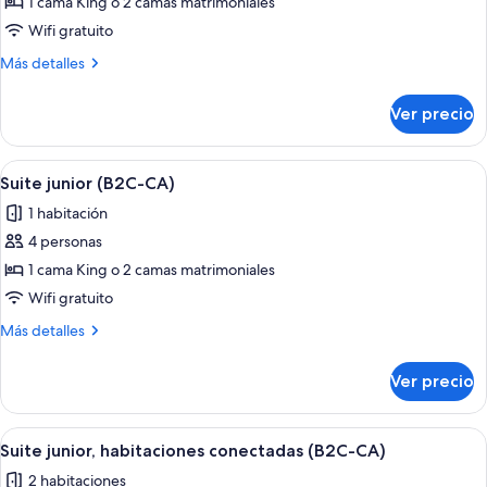
de
1 cama King o 2 camas matrimoniales
Suite
Wifi gratuito
junior
Más
Más detalles
(Tropical
detalles
View
sobre
Ver precio
Suite
|
junior
B2C-
(Tropical
Abrir
Habitación de hotel con una cama grande
CA)
4
View
Suite junior (B2C-CA)
todas
|
1 habitación
B2C-
las
CA)
4 personas
fotos
de
1 cama King o 2 camas matrimoniales
Suite
Wifi gratuito
junior
Más
Más detalles
(B2C-
detalles
CA)
sobre
Ver precio
Suite
junior
(B2C-
Abrir
Habitación de hotel con una cama grande
4
CA)
Suite junior, habitaciones conectadas (B2C-CA)
todas
2 habitaciones