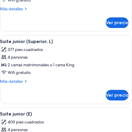
Wifi gratuito
junior
Más
Más detalles
(L)
detalles
sobre
Ver precio
Suite
junior
(L)
Abrir
Habitación de hotel con una cama grande
4
Suite junior (Superior, L)
todas
377 pies cuadrados
las
4 personas
fotos
de
2 camas matrimoniales o 1 cama King
Suite
Wifi gratuito
junior
Más
Más detalles
(Superior,
detalles
L)
sobre
Ver precio
Suite
junior
(Superior,
Abrir
Habitación de hotel con una cama grande
4
L)
Suite junior (E)
todas
409 pies cuadrados
las
4 personas
fotos