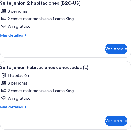
4
Suite junior, 2 habitaciones (B2C-US)
todas
8 personas
las
2 camas matrimoniales o 1 cama King
fotos
de
Wifi gratuito
Suite
Más
Más detalles
junior,
detalles
sobre
2
Ver precio
Suite
habitaciones
junior,
(B2C-
2
Abrir
Habitación de hotel con una cama grande
4
US)
habitaciones
Suite junior, habitaciones conectadas (L)
todas
(B2C-
1 habitación
US)
las
8 personas
fotos
de
2 camas matrimoniales o 1 cama King
Suite
Wifi gratuito
junior,
Más
Más detalles
habitaciones
detalles
conectadas
sobre
Ver precio
Suite
(L)
junior,