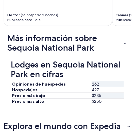
n
a
a
Hector
(se hospedó 2 noches)
Tamara
(se
d
Publicada hace 1 día
Publicada h
v
e
r
Más información sobre
t
e
Sequoia National Park
n
c
i
Lodges en Sequoia National
a
d
Park en cifras
e
t
Opiniones de huéspedes
262
o
Hospedajes
427
r
Precio más bajo
$235
m
Precio más alto
$250
e
n
t
a
Explora el mundo con Expedia
d
e