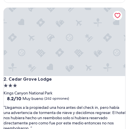
es
de
Cedar Grove Lodge
$250
Cedar Grove Lodge
2. Cedar Grove Lodge
Propiedad
de
Kings Canyon National Park
3.0
8.2
8.2/10
Muy bueno
(262 opiniones)
de
estrellas
“
“Llegamos a la propiedad una hora antes del check in, pero había
10,
L
una advertencia de tormenta de nieve y decidimos regresar. El hotel
Muy
l
nos hubiera hecho un reembolso solo si hubiera reservado
bueno,
e
directamente pero como fue por este medio entonces no nos
(262
g
reembolsaron. ”