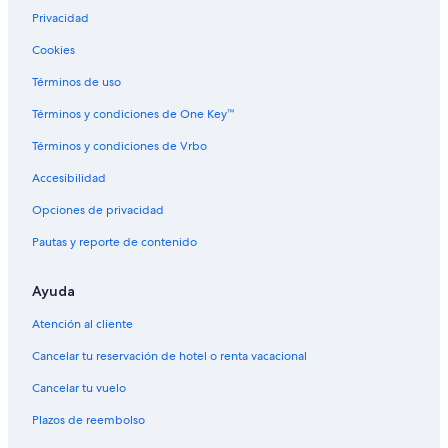
e
Privacidad
Lodges en Miramonte
m
b
Cookies
Moteles en Miramonte
o
l
Villas en Miramonte
Términos de uso
s
Hoteles cerca de Túnel de roca
o
Términos y condiciones de One Key™
s
Hoteles cerca de Parque nacional Cañón de los Reyes
Términos y condiciones de Vrbo
o
l
Casas de campo en Cedar Grove
Accesibilidad
o
Hoteles en Cedar Grove
s
Opciones de privacidad
i
Hoteles en Advance
h
Pautas y reporte de contenido
u
Apartamentos en Auckland
b
Ayuda
B&B en Three Rivers
i
e
Cabañas en Three Rivers
Atención al cliente
r
a
Campings en Three Rivers
Cancelar tu reservación de hotel o renta vacacional
r
Casas de huéspedes en Three Rivers
e
Cancelar tu vuelo
s
Casas rurales en Three Rivers
e
Plazos de reembolso
r
Resorts en Three Rivers