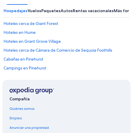
n
i
Hospedajes
Vuelos
Paquetes
Autos
Rentas vacacionales
Más form
e
v
e
Hoteles cerca de Giant Forest
y
Hoteles en Hume
d
e
Hoteles en Grant Grove Village
c
i
Hoteles cerca de Cámara de Comercio de Sequoia Foothills
d
Cabañas en Pinehurst
i
m
Campings en Pinehurst
o
s
Hoteles cerca de Grant Grove Visitor Center
r
Cabañas en Parque Nacional Kings Canyon
e
g
Campings en Parque Nacional Kings Canyon
r
Compañía
e
Tiendas de campaña en Parque Nacional Kings Canyon
s
Quiénes somos
Resorts en Parque Nacional Kings Canyon
a
r
Empleo
Condominios en Parque Nacional Kings Canyon
.
Anunciar una propiedad
E
Apartamentos en Parque Nacional Kings Canyon