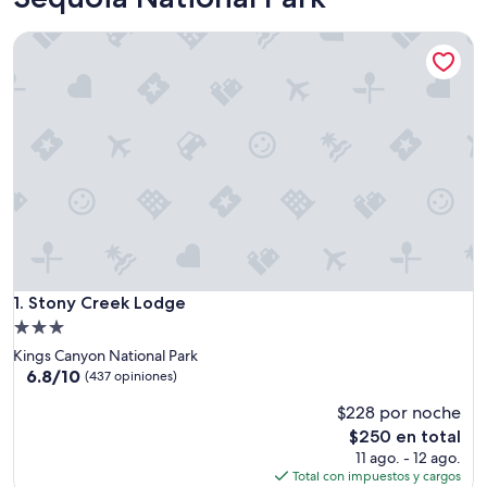
Stony Creek Lodge
Stony Creek Lodge
1. Stony Creek Lodge
Propiedad
de
Kings Canyon National Park
3.0
6.8
6.8/10
(437 opiniones)
de
estrellas
$228 por noche
10,
(437
El
$250 en total
opiniones)
precio
11 ago. - 12 ago.
actual
Total con impuestos y cargos