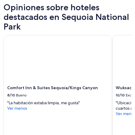
de
t
Opiniones sobre hoteles
1
e
noche
destacados en Sequoia National
s
para
d
2
Park
e
adultos.
l
Los
c
Comfort Inn & Suites Sequoia/Kings Canyon
Wuksachi 
precios
h
y
e
la
c
disponibilidad
k
están
i
sujetos
n
a
,
cambios.
p
Aplican
e
Comfort Inn & Suites Sequoia/Kings Canyon
Wuksachi
términos
r
adicionales.
8/10
Bueno
10/10
Excel
o
h
"La habitación estaba limpia, me gusta"
"Ubicación
a
Ver menos
cuartos am
b
Ver meno
í
a
u