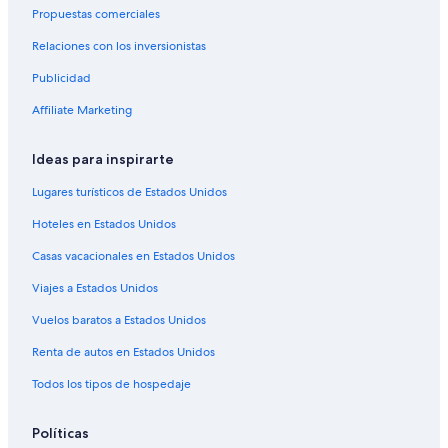
l
Propuestas comerciales
Villas en Parque Nacional Kings Canyon
h
o
Relaciones con los inversionistas
Hoteles cerca de Crystal Cave
t
e
Publicidad
Hoteles 3 estrellas en Miramonte
l
Apart-Hoteles en Miramonte
Affiliate Marketing
n
o
B&B en Miramonte
s
Ideas para inspirarte
h
Cabañas en Miramonte
u
Lugares turísticos de Estados Unidos
Casas de huéspedes en Miramonte
b
i
Hoteles en Estados Unidos
Casas vacacionales en Miramonte
e
r
Casas vacacionales en Estados Unidos
Condominios en Miramonte
a
Viajes a Estados Unidos
Apartamentos en Miramonte
h
e
Hoteles con spa en Miramonte
Vuelos baratos a Estados Unidos
c
h
Hoteles baratos en Miramonte
Renta de autos en Estados Unidos
o
Hoteles con vista en Miramonte
u
Todos los tipos de hospedaje
n
Hoteles de Motel 6 en Miramonte
r
Políticas
e
Hoteles en Miramonte