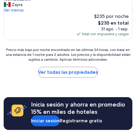
opiniones)
a
Zayra
m
Ver menos
o
$235 por noche
s
El
$235 en total
a
precio
31 ago. - 1 sep.
l
actual
Total con impuestos y cargos
a
es
p
de
r
Precio
$235
Precio más bajo por noche encontrado en las últimas 24 horas, con base en
o
una estancia de 1 noche para 2 adultos. Los precios y la disponibilidad están
más
p
sujetos a cambios. Aplican términos adicionales.
bajo
i
por
e
noche
Ver todas las propiedades
d
encontrado
a
en
d
las
u
últimas
n
24
a
Inicia sesión y ahorra en promedio
horas,
h
con
15% en miles de hoteles
o
base
r
Iniciar sesión
Registrarme gratis
en
a
una
a
estancia
n