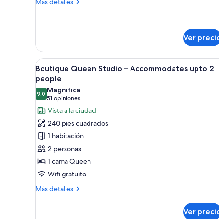
Sitting
Más
Más detalles
Area
detalles
sobre
Superior
Two
Ver preci
Queens
with
Abrir
Habitación de hotel con cama, e
Sitting
3
Boutique Queen Studio – Accommodates upto 2
Area
todas
people
las
Magnífica
9.0
fotos
9.0 de 10
(51
51 opiniones
de
opiniones)
Vista a la ciudad
Boutique
240 pies cuadrados
Queen
1 habitación
Studio
2 personas
–
1 cama Queen
Accommodates
Wifi gratuito
upto
2
Más
Más detalles
people
detalles
sobre
Ver preci
Boutique