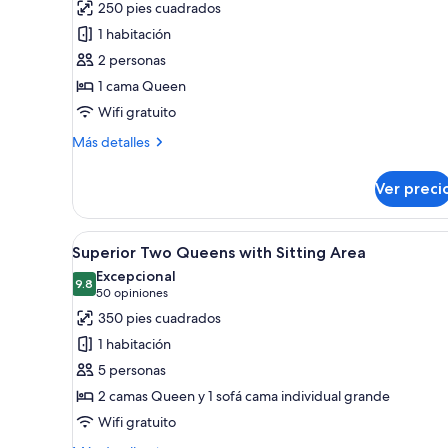
250 pies cuadrados
Deluxe
1 habitación
Queen
2 personas
1 cama Queen
Wifi gratuito
Más
Más detalles
detalles
sobre
Ver preci
Deluxe
Queen
Abrir
Habitación de hotel con dos c
3
Superior Two Queens with Sitting Area
todas
Excepcional
las
9.8
9.8 de 10
(50
50 opiniones
fotos
opiniones)
350 pies cuadrados
de
1 habitación
Superior
5 personas
Two
2 camas Queen y 1 sofá cama individual grande
Queens
Wifi gratuito
with