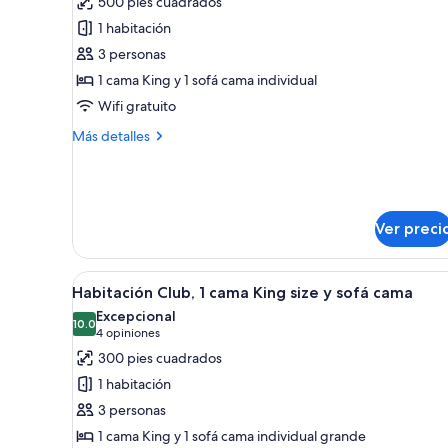
500 pies cuadrados
de
1 habitación
Blue
3 personas
Chip
1 cama King y 1 sofá cama individual
Suite
Wifi gratuito
-
Dividend
Más
Más detalles
Floor
detalles
sobre
Blue
Chip
Suite
Ver preci
-
Dividend
Floor
Abrir
Una habitación de hotel con u
7
Habitación Club, 1 cama King size y sofá cama
todas
Excepcional
las
10.0
10.0 de 10
(4
4 opiniones
fotos
opiniones)
300 pies cuadrados
de
1 habitación
Habitación
3 personas
Club,
1 cama King y 1 sofá cama individual grande
1