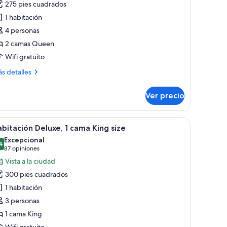
275 pies cuadrados
eluxe
1 habitación
wo
4 personas
ueens
2 camas Queen
Wifi gratuito
ás
s detalles
talles
bre
Ver precio
luxe
wo
eens
iseño de plumas.
o con lámpara, silla, televisor y ventana con cortinas.
brir
Habitación de hotel con una cama grande, un so
4
bitación Deluxe, 1 cama King size
odas
Excepcional
s
4
9.4 de 10
(87
87 opiniones
otos
opiniones)
Vista a la ciudad
e
300 pies cuadrados
abitación
1 habitación
eluxe,
3 personas
1 cama King
ama
Wifi gratuito