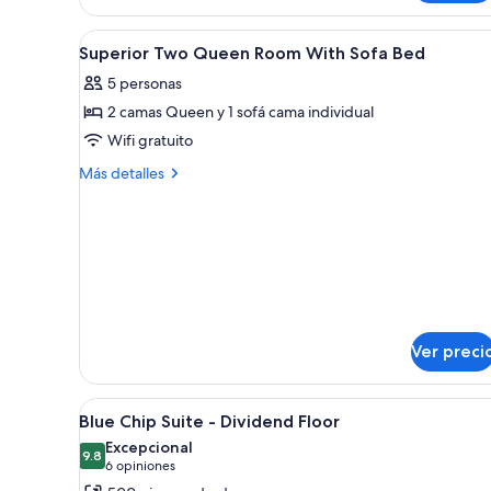
Queen
Studio
Abrir
Ropa de cama de alta calidad 
2
–
Superior Two Queen Room With Sofa Bed
todas
Accommodates
5 personas
upto
las
2
2 camas Queen y 1 sofá cama individual
fotos
people
de
Wifi gratuito
Superior
Más
Más detalles
Two
detalles
sobre
Queen
Superior
Room
Two
With
Queen
Sofa
Room
With
Bed
Sofa
Bed
Ver preci
Abrir
Habitación de hotel moderna 
8
Blue Chip Suite - Dividend Floor
todas
Excepcional
las
9.8
9.8 de 10
(6
6 opiniones
fotos
opiniones)