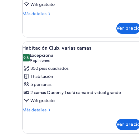
Wifi gratuito
cama
King
Más
Más detalles
size
detalles
sobre
y
Ver preci
Habitación
sofá
Club,
cama
1
Abrir
Una máquina de café Nespress
6
cama
Habitación Club, varias camas
todas
King
Excepcional
size
las
9.8
9.8 de 10
(9
9 opiniones
y
fotos
opiniones)
350 pies cuadrados
sofá
de
cama
1 habitación
Habitación
5 personas
Club,
2 camas Queen y 1 sofá cama individual grande
varias
Wifi gratuito
camas
Más
Más detalles
detalles
sobre
Ver preci
Habitación
Club,
varias