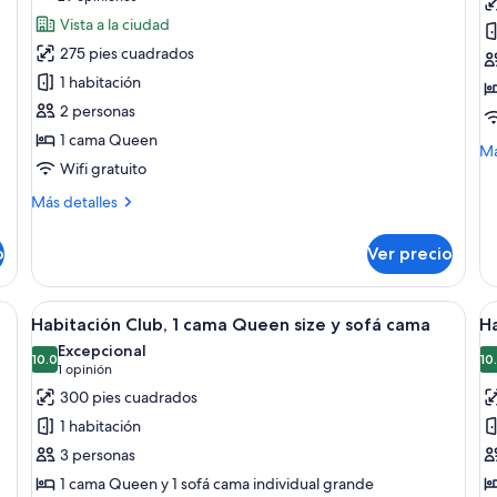
de
d
opiniones)
Vista a la ciudad
Habitación
H
275 pies cuadrados
Deluxe,
C
1 habitación
1
1
2 personas
cama
c
1 cama Queen
Queen
K
M
Má
Wifi gratuito
size,
s
de
so
para
Más
Más detalles
Ha
no
detalles
Cl
sobre
fumadores
1
o
Ver precio
Habitación
ca
Deluxe,
Ki
1
na cama, un escritorio con una computadora portátil, una lámpara y un sof
Abrir
Habitación de hotel con una cama grand
si
A
7
cama
Habitación Club, 1 cama Queen size y sofá cama
Ha
todas
t
Queen
Excepcional
size,
las
10.0
la
10
10.0 de 10
(1
1 opinión
para
fotos
f
opinión)
300 pies cuadrados
no
de
d
fumadores
1 habitación
Habitación
H
3 personas
Club,
C
1 cama Queen y 1 sofá cama individual grande
1
2