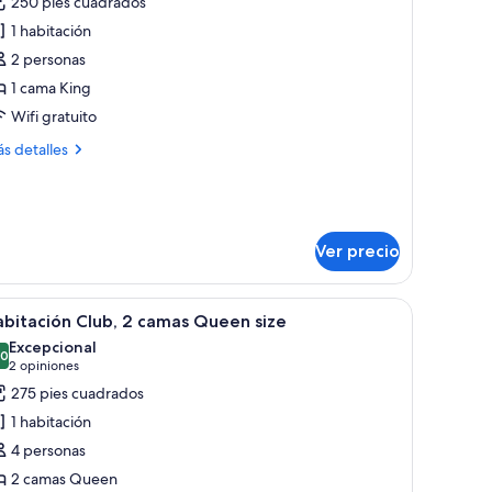
250 pies cuadrados
e
1 habitación
abitación
2 personas
lub,
1 cama King
Wifi gratuito
ama
ing
ás
s detalles
ize
talles
bre
bitación
ub,
Ver precio
ma
ng
á con almohadones.
e, un sofá, un escritorio y una silla. Hay dos ventanas con cortinas, un cuad
ze
brir
Habitación moderna con un detalle de mármol
6
bitación Club, 2 camas Queen size
odas
Excepcional
s
.0
10.0 de 10
(2
2 opiniones
otos
opiniones)
275 pies cuadrados
e
1 habitación
abitación
4 personas
lub,
2 camas Queen