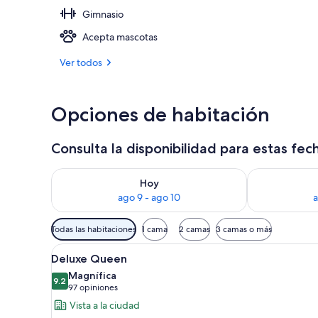
Gimnasio
Exterior
Acepta mascotas
Ver todos
Opciones de habitación
Consulta la disponibilidad para estas fec
Consulta la disponibilidad para hoy ago 9 - ago 10
Consulta la d
Hoy
ago 9 - ago 10
a
Filtros
Todas las habitaciones
1 cama
2 camas
3 camas o más
disponibles
Abrir
Habitación de hotel con cama, e
para
4
Deluxe Queen
todas
las
Magnífica
las
9.2
habitaciones
9.2 de 10
(97
97 opiniones
fotos
opiniones)
Vista a la ciudad
de