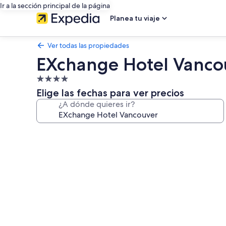
Ir a la sección principal de la página
Planea tu viaje
Ver todas las propiedades
EXchange Hotel Vanco
Propiedad
de
Elige las fechas para ver precios
4.0
¿A dónde quieres ir?
estrellas
Galería
de
fotos
de
EXchange
Hotel
Vancouver