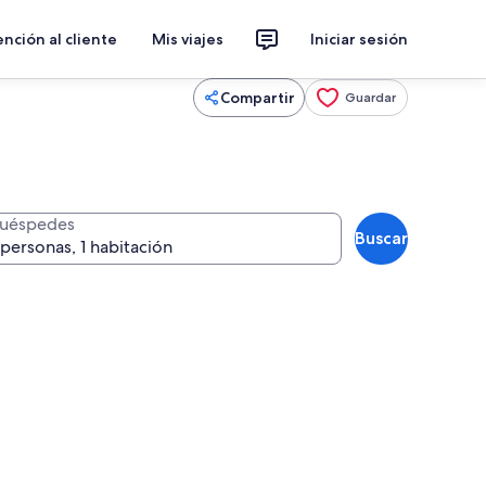
nción al cliente
Mis viajes
Iniciar sesión
Compartir
Guardar
uéspedes
Buscar