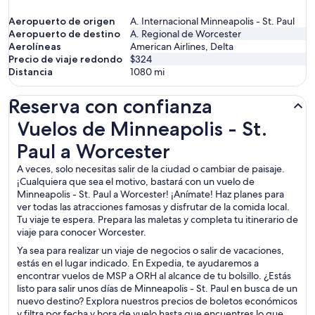
Aeropuerto de origen
A. Internacional Minneapolis - St. Paul
Aeropuerto de destino
A. Regional de Worcester
Aerolíneas
American Airlines, Delta
Precio de viaje redondo
$324
Distancia
1080
mi
Reserva con confianza
Vuelos de Minneapolis - St. Paul a Worcester
Vuelos de Minneapolis - St.
Paul a Worcester
A veces, solo necesitas salir de la ciudad o cambiar de paisaje.
¡Cualquiera que sea el motivo, bastará con un vuelo de
Minneapolis - St. Paul a Worcester! ¡Anímate! Haz planes para
ver todas las atracciones famosas y disfrutar de la comida local.
Tu viaje te espera. Prepara las maletas y completa tu itinerario de
viaje para conocer Worcester.
Ya sea para realizar un viaje de negocios o salir de vacaciones,
estás en el lugar indicado. En Expedia, te ayudaremos a
encontrar vuelos de MSP a ORH al alcance de tu bolsillo. ¿Estás
listo para salir unos días de Minneapolis - St. Paul en busca de un
nuevo destino? Explora nuestros precios de boletos económicos
y filtra por fecha y hora de vuelo hasta que encuentres lo que