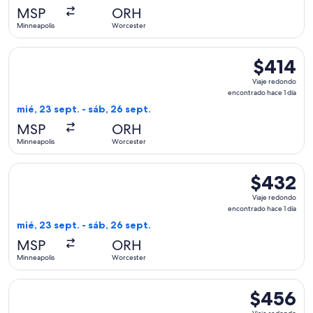
hace
MSP
ORH
6
Minneapolis
Worcester
días
Seleccionar vuelo de American Airlines, con salida el mié, 2
$414
$414
Viaje
Viaje redondo
redondo,
encontrado hace 1 día
encontrado
mié, 23 sept. - sáb, 26 sept.
hace
MSP
ORH
1
Minneapolis
Worcester
día
Seleccionar vuelo de American Airlines, con salida el mié, 2
$432
$432
Viaje
Viaje redondo
redondo,
encontrado hace 1 día
encontrado
mié, 23 sept. - sáb, 26 sept.
hace
MSP
ORH
1
Minneapolis
Worcester
día
Seleccionar vuelo de American Airlines, con salida el mié, 2
$456
$456
Viaje