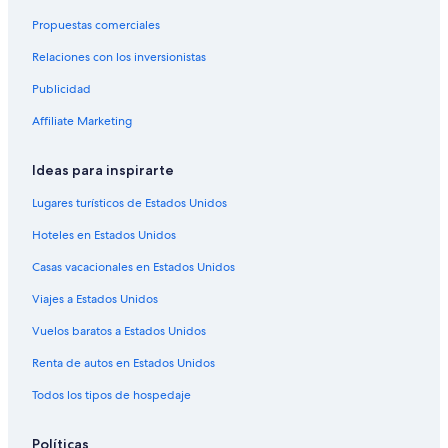
(BOG) a Boston (BOS)
Propuestas comerciales
Vuelos de Aguadilla (BQN) a Boston (BOS)
Relaciones con los inversionistas
Vuelos de Brownsville (BRO) a Boston (BOS)
Publicidad
Vuelos de Buffalo (BUF) a Boston (BOS)
Affiliate Marketing
Vuelos de Baltimore (BWI) a Boston (BOS)
Vuelos de Cap-Haitien (CAP) a Boston (BOS)
Ideas para inspirarte
Vuelos de Todos los aeropuertos de Chicago (CHI) a Boston
Lugares turísticos de Estados Unidos
(BOS)
Hoteles en Estados Unidos
Vuelos de Cleveland (CLE) a Boston (BOS)
Vuelos de Cali (CLO) a Boston (BOS)
Casas vacacionales en Estados Unidos
Vuelos de Charlotte (CLT) a Boston (BOS)
Viajes a Estados Unidos
Vuelos de Columbus (CMH) a Boston (BOS)
Vuelos baratos a Estados Unidos
Vuelos de Cancún (CUN) a Boston (BOS)
Renta de autos en Estados Unidos
Vuelos de Detroit (DTW) a Boston (BOS)
Todos los tipos de hospedaje
Vuelos de Buenos Aires (EZE) a Boston (BOS)
Políticas