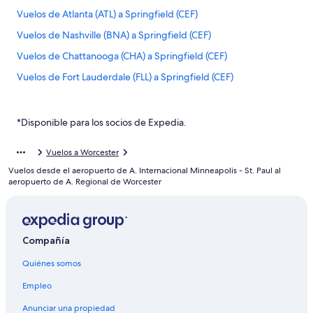
Vuelos de Atlanta (ATL) a Springfield (CEF)
Vuelos de Nashville (BNA) a Springfield (CEF)
Vuelos de Chattanooga (CHA) a Springfield (CEF)
Vuelos de Fort Lauderdale (FLL) a Springfield (CEF)
Vuelos de Orlando (MCO) a Springfield (CEF)
Vuelos de Newport News (PHF) a Springfield (CEF)
*Disponible para los socios de Expedia.
Vuelos de Raleigh (RDU) a Springfield (CEF)
Vuelos a Worcester
Vuelos de Toronto (YYZ) a Springfield (CEF)
Vuelos desde el aeropuerto de A. Internacional Minneapolis - St. Paul al
Vuelos de Allentown (ABE) a Boston (BOS)
aeropuerto de A. Regional de Worcester
Vuelos de Albuquerque (ABQ) a Boston (BOS)
Vuelos de Amarillo (AMA) a Boston (BOS)
Compañía
Vuelos de Asunción (ASU) a Boston (BOS)
Quiénes somos
Vuelos de Austin (AUS) a Boston (BOS)
Vuelos de León (BJX) a Boston (BOS)
Empleo
Vuelos de Aeropuerto Internacional de Bogotá-El Dorado
Anunciar una propiedad