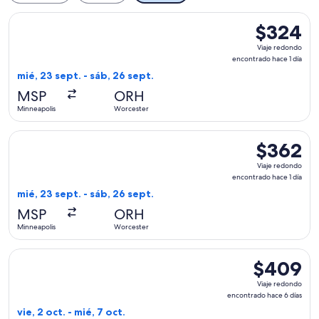
Seleccionar vuelo de American Airlines, con salida el mié, 2
$324
$324
Viaje
Viaje redondo
redondo,
encontrado hace 1 día
encontrado
mié, 23 sept. - sáb, 26 sept.
hace
MSP
ORH
1
Minneapolis
Worcester
día
Seleccionar vuelo de American Airlines, con salida el mié, 2
$362
$362
Viaje
Viaje redondo
redondo,
encontrado hace 1 día
encontrado
mié, 23 sept. - sáb, 26 sept.
hace
MSP
ORH
1
Minneapolis
Worcester
día
Seleccionar vuelo de Delta, con salida el vie, 2 oct. desde 
$409
$409
Viaje
Viaje redondo
redondo,
encontrado hace 6 días
encontrado
vie, 2 oct. - mié, 7 oct.