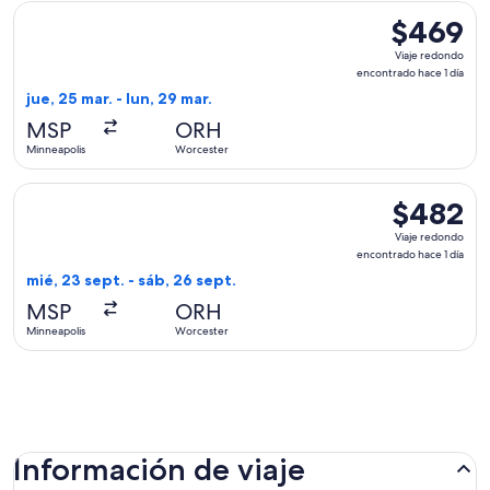
Seleccionar vuelo de Delta, con salida el jue, 25 mar. desde
$469
$469
Viaje
Viaje redondo
redondo,
encontrado hace 1 día
encontrado
jue, 25 mar. - lun, 29 mar.
hace
MSP
ORH
1
Minneapolis
Worcester
día
Seleccionar vuelo de American Airlines, con salida el mié, 2
$482
$482
Viaje
Viaje redondo
redondo,
encontrado hace 1 día
encontrado
mié, 23 sept. - sáb, 26 sept.
hace
MSP
ORH
1
Minneapolis
Worcester
día
Información de viaje