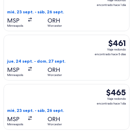
Viaje redondo
redondo,
encontrado hace 1 día
encontrado
mié, 23 sept. - sáb, 26 sept.
hace
MSP
ORH
1
Minneapolis
Worcester
día
Seleccionar vuelo de American Airlines, con salida el jue, 2
$461
$461
Viaje
Viaje redondo
redondo,
encontrado hace 5 días
encontrado
jue, 24 sept. - dom, 27 sept.
hace
MSP
ORH
5
Minneapolis
Worcester
días
Seleccionar vuelo de American Airlines, con salida el mié, 2
$465
$465
Viaje
Viaje redondo
redondo,
encontrado hace 1 día
encontrado
mié, 23 sept. - sáb, 26 sept.
hace
MSP
ORH
1
Minneapolis
Worcester
día