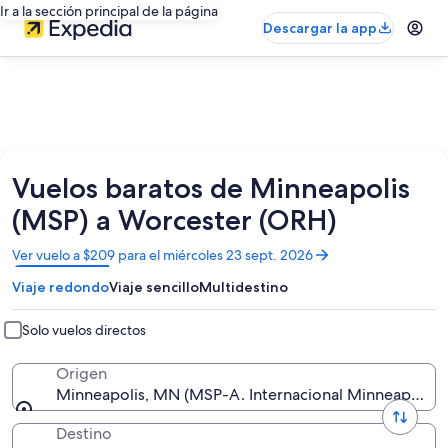
Ir a la sección principal de la página
Descargar la app
Vuelos baratos de Minneapolis
(MSP) a Worcester (ORH)
Se
Ver vuelo a $209 para el miércoles 23 sept. 2026
abrirá
Viaje redondo
Viaje sencillo
Multidestino
en
una
nueva
Solo vuelos directos
ventana
Origen
Minneapolis, MN (MSP-A. Internacional Minneapolis - 
Destino