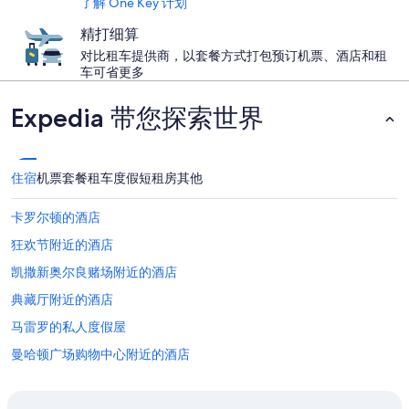
了解 One Key 计划
精打细算
对比租车提供商，以套餐方式打包预订机票、酒店和租
车可省更多
Expedia 带您探索世界
住宿
机票
套餐
租车
度假短租房
其他
卡罗尔顿的酒店
狂欢节附近的酒店
凯撒新奥尔良赌场附近的酒店
典藏厅附近的酒店
马雷罗的私人度假屋
曼哈顿广场购物中心附近的酒店
位于梅泰里的娱乐场酒店