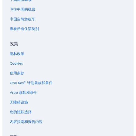
新奥尔良的公寓
新奥尔良的民宿
飞往中国的机票
新奥尔良的城堡
中国自驾游租车
新奥尔良的村舍
查看所有住宿类别
新奥尔良的游轮
政策
新奥尔良的家庭旅馆
隐私政策
位于新奥尔良的沙滩酒店
Cookies
位于新奥尔良的商务酒店
位于新奥尔良的娱乐场酒店
使用条款
位于新奥尔良的经济型酒店
One Key™ 计划条款和条件
位于新奥尔良的家庭式酒店
Vrbo 条款和条件
位于新奥尔良的豪华酒店
无障碍设施
位于新奥尔良的水上乐园酒店
您的隐私选择
新奥尔良的酒店
内容指南和报告内容
新奥尔良的公寓