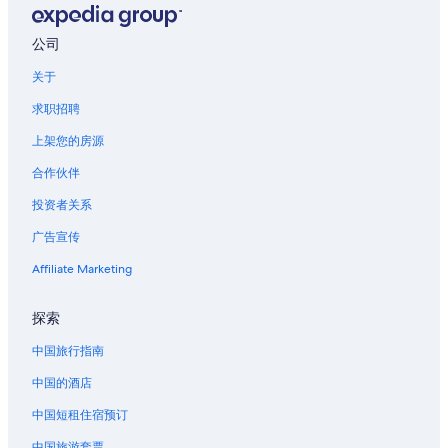
杰克逊广场附近的酒店
新奥尔良联合客运站的城堡
公司
新奥尔良联合客运站的公寓式酒店
关于
新奥尔良联合客运站的度假村
求职招聘
位于法国街区的 5 星级酒店
上架您的房源
位于法国街区的经济型酒店
合作伙伴
法国街区的酒店
投资者关系
位于哈维的娱乐场酒店
广告宣传
贝勒夏斯的酒店
位于马里尼近郊的历史风格酒店
Affiliate Marketing
位于马里尼近郊的设有 SPA 水疗的度假村酒店
探索
韦斯特维戈的私人度假屋
中国旅行指南
位于新奥尔良的 4 星级酒店
中国的酒店
位于新奥尔良的 5 星级酒店
中国短租住宿预订
新奥尔良的农业旅游旅馆
中国旅游套票