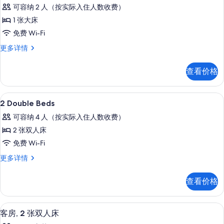
示
可容纳 2 人（按实际入住人数收费）
1
1 张大床
Queen
免费 Wi-Fi
Bed
的
1
更多详情
Queen
所
Bed
查看价格
有
更
多
照
信
埃及棉床单、高档床上用品、羽绒被、
显
片
5
息
2 Double Beds
示
可容纳 4 人（按实际入住人数收费）
2
2 张双人床
Double
免费 Wi-Fi
Beds
的
2
更多详情
Double
所
Beds
查看价格
有
更
多
照
信
客房, 2 张双人床 | 埃及棉床单、高
显
片
3
息
客房, 2 张双人床
示