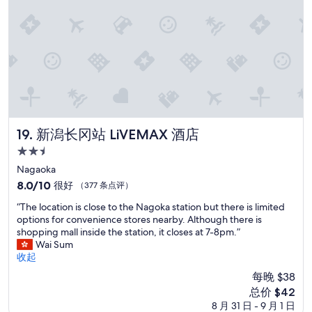
评）
新潟长冈站 LiVEMAX 酒店
19. 新潟长冈站 LiVEMAX 酒店
2.5
星
Nagaoka
住
8.0
8.0/10
很好
（377 条点评）
宿
分，
“
“The location is close to the Nagoka station but there is limited
总
T
options for convenience stores nearby. Although there is
分
h
shopping mall inside the station, it closes at 7-8pm.”
10，
e
Wai Sum
很
l
收起
好，
o
（377
每晚 $38
c
条
新
总价 $42
a
点
价
8 月 31 日 - 9 月 1 日
t
评）