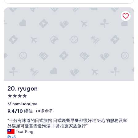
格
i
$42
o
ryugon
n
i
s
c
l
o
s
e
t
o
t
h
e
N
ryugon
20. ryugon
a
4.0
g
星
o
Minamiuonuma
k
住
9.4
9.4/10
绝佳
（11 条点评）
a
宿
分，
s
“
“十分有味道的日式旅館 日式晚餐早餐都很好吃 細心的服務及室
总
t
十
外湯屋可邊賞雪邊泡湯 非常推薦家族旅行”
分
a
分
Tsui-Ping
10，
t
有
收起
绝