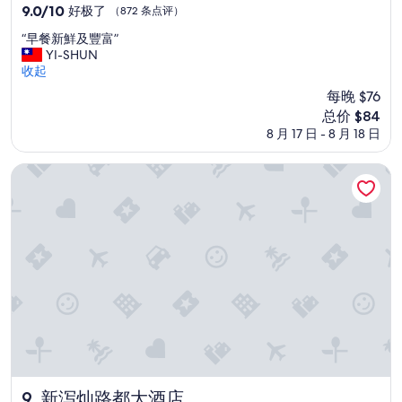
h
住
9.0
9.0/10
好极了
（872 条点评）
.
宿
分，
T
“
“早餐新鮮及豐富”
总
h
早
YI-SHUN
分
e
餐
收起
10，
r
新
好
每晚 $76
o
鮮
极
新
总价 $84
o
及
了，
价
m
8 月 17 日 - 8 月 18 日
豐
（872
格
i
富
条
$84
s
”
新泻灿路都大酒店
点
a
评）
l
s
o
r
e
a
s
o
n
a
b
l
y
新泻灿路都大酒店
9. 新泻灿路都大酒店