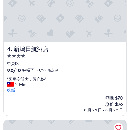
可
惜
，
w
i
f
i
上
網
新潟日航酒店
卻
4. 新潟日航酒店
是
4.0
大
星
中央区
問
住
題
9.0
9.0/10
好极了
（1,001 条点评）
，
宿
分，
“
“客房空間大，景色好”
上
总
客
Yi Min
不
分
房
收起
到
10，
空
Y
好
每晚 $70
間
o
极
新
总价 $76
大
u
了，
价
8 月 24 日 - 8 月 25 日
，
t
（1,001
格
景
u
条
$76
色
b
新泻大仓酒店
点
好
e
评）