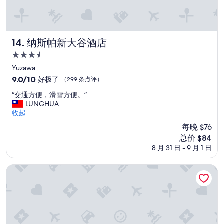
花
”
纳斯帕新大谷酒店
14. 纳斯帕新大谷酒店
3.5
星
Yuzawa
住
9.0
9.0/10
好极了
（299 条点评）
宿
分，
“
“交通方便，滑雪方便。”
总
交
LUNGHUA
分
通
收起
10，
方
好
每晚 $76
便
极
新
总价 $84
，
了，
价
8 月 31 日 - 9 月 1 日
滑
（299
格
雪
条
$84
方
苗场王子大酒店
点
便
评）
。
”