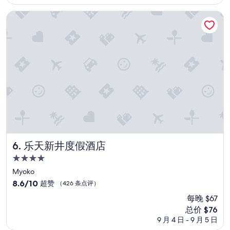
格
心
点
$51
意
乐天新井度假酒店
评）
，
很
無
聊
！
”
乐天新井度假酒店
6. 乐天新井度假酒店
4.0
星
Myoko
住
8.6
8.6/10
超赞
（426 条点评）
宿
分，
每晚 $67
总
新
总价 $76
分
价
10，
9 月 4 日 - 9 月 5 日
格
超