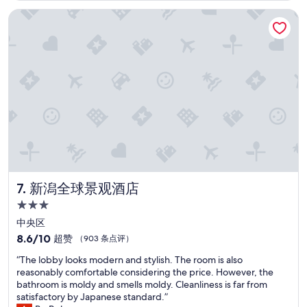
$76
赞，
新潟全球景观酒店
（426
条
点
评）
新潟全球景观酒店
7. 新潟全球景观酒店
3.0
星
中央区
住
8.6
8.6/10
超赞
（903 条点评）
宿
分，
“
“The lobby looks modern and stylish. The room is also
总
T
reasonably comfortable considering the price. However, the
分
h
bathroom is moldy and smells moldy. Cleanliness is far from
10，
e
satisfactory by Japanese standard.”
超