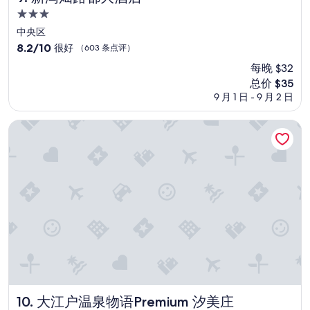
c
3.0
o
星
m
中央区
f
住
8.2
8.2/10
很好
（603 条点评）
o
宿
分，
r
每晚 $32
总
t
新
总价 $35
分
a
价
10，
9 月 1 日 - 9 月 2 日
b
格
很
l
$35
好，
大江户温泉物语Premium 汐美庄
e
（603
c
条
o
点
n
评）
s
i
d
e
r
i
n
g
t
h
大江户温泉物语Premium 汐美庄
10. 大江户温泉物语Premium 汐美庄
e