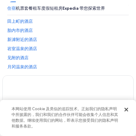
住宿
机票
套餐
租车
度假短租房
Expedia 带您探索世界
田上町的酒店
胎内市的酒店
新滹附近的酒店
岩室温泉的酒店
见附的酒店
月冈温泉的酒店
阿贺野市的酒店
西区的酒店
汤田上温泉的酒店
位于新潟市的 5 星级酒店
本网站使用 Cookie 及类似的追踪技术。正如我们的隐私声明
位于新潟市的家庭式酒店
中所披露的，我们和我们的合作伙伴可能会收集个人信息和其
他数据。继续使用我们的网站，即表示您接受我们的隐私声明
位于新潟市的高尔夫酒店
和服务条款。
位于新潟市的Nippon Travel Agency酒店