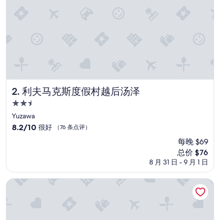
市
繁
多
；
房
間
寬
敞
和
床
利夫马克斯度假村越后汤泽
2. 利夫马克斯度假村越后汤泽
鋪
2.5
用
星
品
Yuzawa
整
住
8.2
8.2/10
很好
（76 条点评）
潔
宿
分，
每晚 $69
，
总
擺
新
总价 $76
分
放
价
10，
8 月 31 日 - 9 月 1 日
物
格
很
資
$76
好，
ART 新舄站前酒店
和
（76
行
条
李
点
空
评）