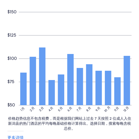
i
n
g
$150
m
a
l
l
$125
i
n
s
i
$100
d
e
t
h
$75
e
s
t
a
$50
t
10 月
12 月
3 月
4 月
5 月
6 月
8 月
9 月
11 月
2 月
7 月
1 月
i
o
价格趋势信息不包含税费，而是根据我们网站上过去 7 天按照 2 位成人入住
n
新潟县的热门酒店的平均每晚基础价格计算得出。选择日期，搜索每晚含税
,
总价。
i
关
更多详情