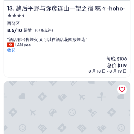
t
越后平野与弥彦连山一望之宿 穗々-hoho-
13. 越后平野与弥彦连山一望之宿 穗々-hoho-
o
r
3.5
y
星
西蒲区
b
住
8.6
8.6/10
超赞
（81 条点评）
y
宿
分，
J
“
“酒店有出售煙火 又可以在酒店花園放煙花 ”
总
a
酒
LAN yee
分
p
店
收起
10，
a
有
超
n
每晚 $106
出
赞，
e
新
总价 $119
售
（81
s
价
8 月 18 日 - 8 月 19 日
煙
条
e
格
火
点
s
$119
又
纳斯帕新大谷酒店
评）
t
可
a
以
n
在
d
酒
a
店
r
花
d
園
.
放
”
煙