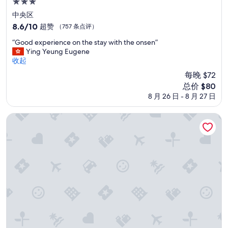
3.0
i
星
s
中央区
m
住
8.6
8.6/10
超赞
（757 条点评）
o
宿
分，
l
“
“Good experience on the stay with the onsen”
总
d
G
Ying Yeung Eugene
分
y
o
收起
10，
a
o
超
每晚 $72
n
d
赞，
新
总价 $80
d
e
（757
价
8 月 26 日 - 8 月 27 日
s
x
条
格
m
p
点
$80
e
e
新潟燕三条站前 APA 酒店
评）
l
r
l
i
s
e
m
n
o
c
l
e
d
o
y
n
.
t
C
h
l
e
e
s