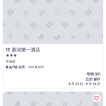
点
餐
评）
食
太
貧
瘠
，
又
貴
又
不
好
新潟第一酒店
17. 新潟第一酒店
吃
”
3.0
星
中央区
住
8.6
8.6/10
超赞
（664 条点评）
宿
分，
每晚 $51
总
新
总价 $57
分
价
10，
8 月 23 日 - 8 月 24 日
格
超
$57
赞，
アパ酒店〈新潟古町〉
（664
条
点