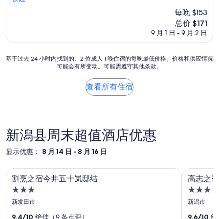
i
味
佳，
每晚 $153
o
道
（11
新
总价 $171
n
的
条
价
b
9 月 1 日 - 9 月 2 日
日
点
格
u
式
评）
$171
t
旅
基
t
基于过去 24 小时内找到的、2 位成人 1 晚住宿的每晚最低价格。价格和供应情况
館
可能会有所变动。可能需遵守其他条款。
于
h
日
过
e
式
去
r
晚
查看所有住宿
24
e
餐
小
i
早
时
s
餐
内
l
都
找
i
很
新潟县周末超值酒店优惠
到
m
好
的、
i
吃
显示优惠：
8 月 14 日 - 8 月 16 日
2
t
細
位
e
心
割烹之宿今井五十岚邸结
高志之宿
割
高
成
d
的
割烹之宿今井五十岚邸结
高志之宿
人
o
服
烹
志
3.0
3.0
1
p
務
之
之
晚
t
星
星
及
新发田市
新潟市
住
i
室
宿
住
宿
住
宿
9.4/10
绝佳（9 条点评）
9.6/10
绝
o
外