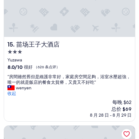
苗场王子大酒店
15. 苗场王子大酒店
3.0
星
Yuzawa
住
8.0
8.0/10
很好
（626 条点评）
宿
分，
“
“房間雖然舊但是維護非常好，家庭房空間足夠，浴室水壓超強，
总
房
唯一的就是飯店的餐食太貧瘠，又貴又不好吃”
分
間
wenyen
10，
雖
收起
很
然
好，
每晚 $62
舊
（626
新
总价 $69
但
条
价
8 月 28 日 - 8 月 29 日
是
点
格
維
评）
$69
護
新潟 APA 酒店
非
常