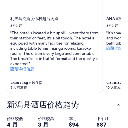
守
r
其
b
他
y
利夫马克斯度假村越后汤泽
ANA皇冠假日
条
.
款。
A
8/10
好
8/10
好
l
"The hotel is located a bit uphill. I went there from
"It’s spacio
t
train station on feet, it's a bit tough. The hotel is
and worn out
h
equipped with many facilities for relaxing
bath tub w
o
including table tennis, manga rooms, karaoke
隐藏详细信
u
rooms. The onsen is very large and comfortable.
g
The breakfast is in buffet format and the quality is
h
expected."
t
隐藏详细信息
h
e
r
Chun Lung
2 晚住宿
Claudia
3 晚
e
3 天前发布
10 天前发布
i
s
新潟县酒店价格趋势
s
h
o
p
价格较低
价格较高
本月
下个月
p
4 月
3 月
$94
$87