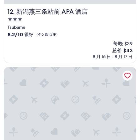
a
t
n
a
新潟燕三条站前 APA 酒店
12. 新潟燕三条站前 APA 酒店
l
y
3.0
i
w
星
n
i
Tsubame
e
t
住
8.2
8.2/10
很好
（416 条点评）
s
h
宿
分，
每晚 $39
s
t
总
i
h
新
总价 $43
分
s
e
价
10，
8 月 16 日 - 8 月 17 日
f
o
格
很
a
n
$43
好，
越后平野与弥彦连山一望之宿 穗々-hoho-
r
s
（416
f
e
条
r
n
点
o
”
评）
m
s
a
t
i
s
f
a
c