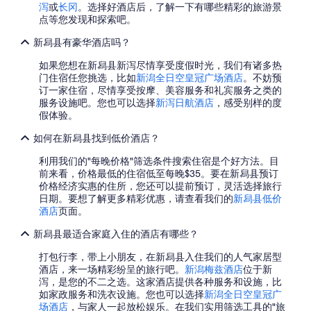
泻
或
长冈
。选择好酒店后，了解一下有哪些精彩的旅游景
点等您发现和探索吧。
新舄县有豪华酒店吗？
如果您想在新舄县新泻尽情享受度假时光，我们有诸多热
门住宿任您挑选，比如
新潟全日空皇冠广场酒店
。不妨预
订一家住宿，尽情享受按摩、美容服务和礼宾服务之类的
服务设施吧。您也可以选择
新泻日航酒店
，感受别样的度
假体验。
如何在新舄县找到低价酒店？
利用我们的"每晚价格"筛选条件搜索住宿是个好方法。目
前来看，价格最低的住宿低至每晚$35。要在新舄县预订
价格经济实惠的住所，您还可以提前预订，灵活选择旅行
日期。要想了解更多精彩优惠，请查看我们的
新舄县低价
酒店
页面。
新舄县最适合家庭入住的酒店有哪些？
打包行李，带上小朋友，在新舄县入住我们的人气家居型
酒店，来一场精彩纷呈的旅行吧。
新潟梅兹酒店
位于新
泻，是您的不二之选。这家酒店提供各种服务和设施，比
如家政服务和洗衣设施。您也可以选择
新潟全日空皇冠广
场酒店
，与家人一起放松娱乐。在我们实用筛选工具的"旅