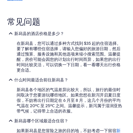
t
于
c
价
l
格
o
常见问题
趋
s
势
e
的
s
新舄县的酒店价格是多少？
更
a
多
在新舄县，您可以通过多种方式找到 $35 起的住宿选择。
t
详
要了解有哪些住宿选择，请输入您偏好的旅游日期，然后
7
情
通过预算、服务设施和其他选项来缩小搜索范围。温馨提
-
醒，房价可能会因您的计划出行时间而异，如果您的出行
8
时间比较灵活，可以切换一下日期，看一看哪天出行价格
p
更合适。
m
.
什么时间最适合前往新舄县？
”
新舄县各个地区的气温差异比较大，所以，旅行的最佳时
间取决于您要游玩哪些地区。如果您想在新泻开启夏日度
假，不妨将出行日期定在 6 月至 8 月，这几个月份的平均
气温在 20ºC 至 25ºC 之间。温馨提示，新泻属于湿润亚热
带气候，记得带上合适的衣服。
新舄县哪个区域最适合住宿？
如果新舄县是您冒险之旅的目的地，不妨考虑一下留宿
新