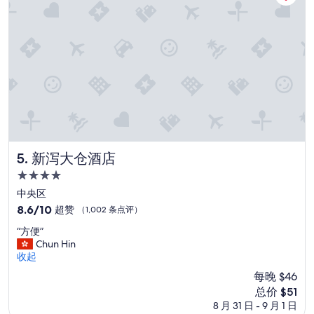
”
，
結
果
住
了
數
天
，
只
能
看
酒
店
新泻大仓酒店
5. 新泻大仓酒店
提
4.0
供
星
的
中央区
資
住
8.6
8.6/10
超赞
（1,002 条点评）
訊
宿
分，
娛
“
“方便”
总
樂
方
Chun Hin
分
，
便
收起
10，
不
”
超
每晚 $46
合
赞，
新
总价 $51
我
（1,002
价
8 月 31 日 - 9 月 1 日
們
条