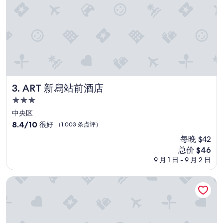
間
足
夠
；
提
供
公
共
溫
泉
ART 新舄站前酒店
3. ART 新舄站前酒店
舒
適
3.0
區
星
中央区
，
住
8.4
8.4/10
很好
（1,003 条点评）
凡
宿
分，
此
每晚 $42
总
種
新
总价 $46
分
種
价
10，
9 月 1 日 - 9 月 2 日
，
格
很
都
$46
好，
十
新潟日航酒店
（1,003
分
条
滿
点
意
评）
，