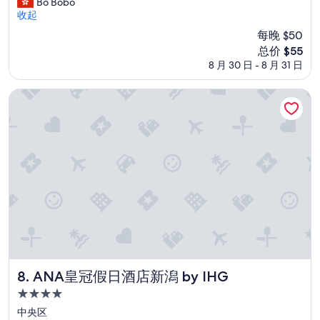
l
Bo Bobo
赞，
o
收起
（903
b
条
每晚 $50
b
点
新
总价 $55
y
评）
价
8 月 30 日 - 8 月 31 日
l
格
o
$55
o
ANA皇冠假日酒店新潟 by IHG
k
s
m
o
d
e
r
n
a
n
d
s
t
y
ANA皇冠假日酒店新潟 by IHG
8. ANA皇冠假日酒店新潟 by IHG
l
4.0
i
星
s
中央区