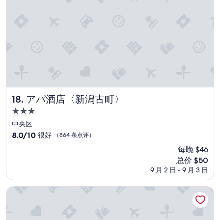
评）
アパ酒店〈新潟古町〉
18. アパ酒店〈新潟古町〉
3.0
星
中央区
住
8.0
8.0/10
很好
（864 条点评）
宿
分，
每晚 $46
总
新
总价 $50
分
价
10，
9 月 2 日 - 9 月 3 日
格
很
$50
好，
新潟长冈站 LiVEMAX 酒店
（864
条
点