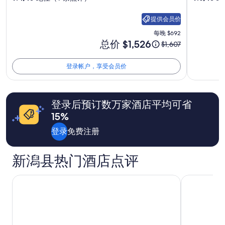
宿
宿
今
高
的
n
湯
每
s
屋
井
岛
提供会员价
晚
f
可
五
屋
每晚 $692
最
o
邊
价
总价 $1,526
低
r
十
原
酒
賞
$1,607
格
价
c
价
雪
岚
店
为
格。
o
为
邊
登录帐户，享受会员价
$1,526
邸
照
价
n
$1,607，
泡
格
v
查
湯
结
片
和
e
看
非
照
库
供
n
有
常
登录后预订数万家酒店平均可省
应
i
关
推
片
15%
情
e
标
薦
库
况
n
准
家
登录
免费注册
可
c
房
族
能
e
价
旅
会
s
的
行
新潟县热门酒店点评
有
t
更
”
所
o
多
变
利夫马克斯度假村越后汤泽
ANA皇冠假日
r
信
动。
e
息。
可
s
能
n
需
e
遵
a