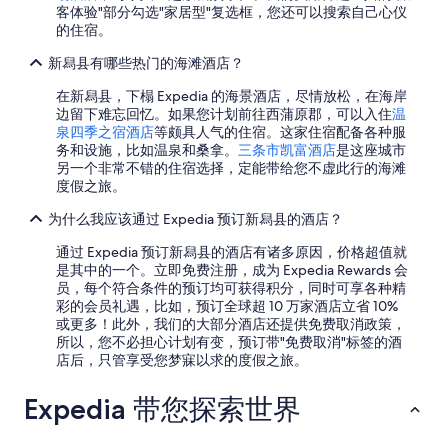
客体验"部分勾选"家居型"复选框，您还可以搜索自己心仪
的住宿。
新舄县有哪些热门的海滩酒店？
在新舄县，下榻 Expedia 的海景酒店，尽情放松，在海岸
边留下难忘回忆。如果您计划前往西蒲原郡，可以入住
温
泉四季之宿酒店
等颇具人气的住宿。这家住宿配备各种服
务和设施，比如温泉和桑拿。
三条市凯富酒店
是这座城市
另一个非常不错的住宿选择，定能带给您不虚此行的海滩
度假之旅。
为什么我应该通过 Expedia 预订新舄县的酒店？
通过 Expedia 预订新舄县的酒店有诸多原因，价格超值就
是其中的一个。立即免费注册，成为 Expedia Rewards 会
员，每个符合条件的预订均可获得积分，同时可享各种精
彩的会员礼遇，比如，预订全球超 10 万家酒店立省 10%
或更多！此外，我们的大部分酒店还提供免费取消政策，
所以，您不必担心计划有变，预订带"免费取消"标签的酒
店后，只管享受您梦寐以求的度假之旅。
Expedia 带您探索世界