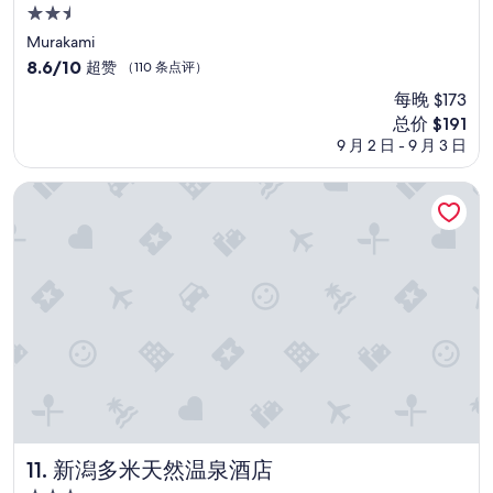
p
2.5
r
星
Murakami
i
住
8.6
8.6/10
超赞
（110 条点评）
c
宿
分，
e
每晚 $173
总
.
新
总价 $191
分
H
价
10，
9 月 2 日 - 9 月 3 日
o
格
超
w
$191
赞，
e
新潟多米天然温泉酒店
（110
v
条
e
点
r
评）
,
t
h
e
b
a
t
h
r
o
o
新潟多米天然温泉酒店
11. 新潟多米天然温泉酒店
m