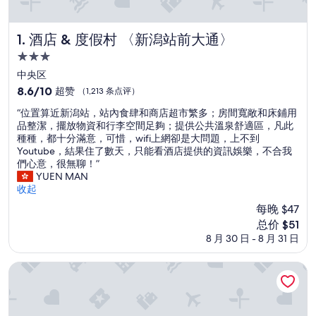
酒店 & 度假村 〈新潟站前大通〉
1. 酒店 & 度假村 〈新潟站前大通〉
3.0
星
中央区
住
8.6
8.6/10
超赞
（1,213 条点评）
宿
分，
“
“位置算近新潟站，站內食肆和商店超市繁多；房間寬敞和床鋪用
总
位
品整潔，擺放物資和行李空間足夠；提供公共溫泉舒適區，凡此
分
置
種種，都十分滿意，可惜，wifi上網卻是大問題，上不到
10，
算
Youtube，結果住了數天，只能看酒店提供的資訊娛樂，不合我
超
近
們心意，很無聊！”
赞，
新
YUEN MAN
（1,213
潟
收起
条
站
点
每晚 $47
，
评）
新
总价 $51
站
价
8 月 30 日 - 8 月 31 日
內
格
食
$51
肆
利夫马克斯度假村越后汤泽
和
商
店
超