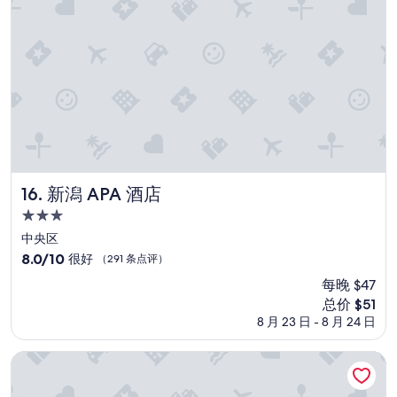
好
，
家
庭
房
空
間
足
夠
，
浴
室
新潟 APA 酒店
16. 新潟 APA 酒店
水
3.0
壓
星
超
中央区
強
住
8.0
8.0/10
很好
（291 条点评）
，
宿
分，
每晚 $47
唯
总
一
新
总价 $51
分
的
价
10，
8 月 23 日 - 8 月 24 日
就
格
很
是
$51
好，
新潟第一酒店
飯
（291
店
条
的