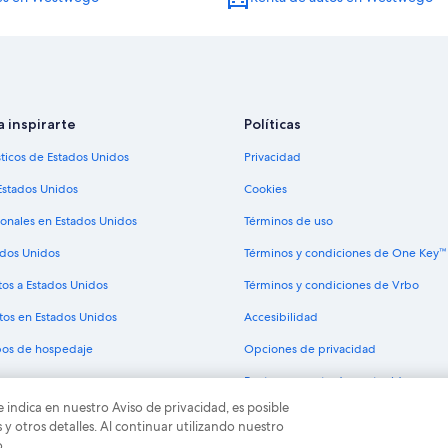
Hoteles de La Quinta Inn & Suites 
Moteles en Marrero
Hoteles cerca de Westwood Shopp
Hoteles en Uptown and Carrollton D
Hoteles con spa en Distrito histór
a inspirarte
Políticas
Hoteles boutique en Distrito histó
sticos de Estados Unidos
Privacidad
Hoteles con desayuno incluido en D
Estados Unidos
Cookies
Hoteles con vista en Distrito histó
ionales en Estados Unidos
Términos de uso
Hoteles cerca de Parque estatal d
ados Unidos
Términos y condiciones de One Key™
Hoteles cerca de Touro Infirmary 
tos a Estados Unidos
Términos y condiciones de Vrbo
Hoteles 1 estrella en Carrollton
tos en Estados Unidos
Accesibilidad
Hoteles en Nueva Orleans
ipos de hospedaje
Opciones de privacidad
Hoteles cerca de Universidad Loyo
Pautas y reporte de contenido
Hoteles cerca de Audubon Park
e indica en nuestro Aviso de privacidad, es posible
odos los derechos reservados. Expedia y el logo de Expedia son marcas registrad
Hoteles baratos en Milan
 otros detalles. Al continuar utilizando nuestro
o.