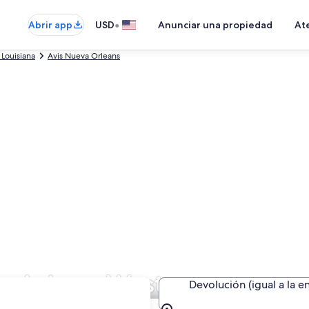
•
Abrir app
USD
Anunciar una propiedad
Ate
 Louisiana
Avis Nueva Orleans
de Avis en Westwego
Devolución (igual a la e