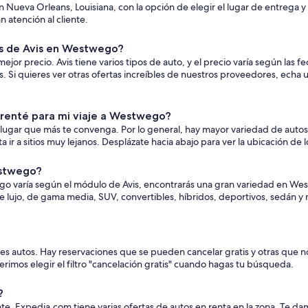
n Nueva Orleans, Louisiana, con la opción de elegir el lugar de entrega
 atención al cliente.
s de Avis en Westwego?
r precio. Avis tiene varios tipos de auto, y el precio varía según las fec
i quieres ver otras ofertas increíbles de nuestros proveedores, echa un
 renté para mi viaje a Westwego?
lugar que más te convenga. Por lo general, hay mayor variedad de autos 
ir a sitios muy lejanos. Desplázate hacia abajo para ver la ubicación de 
estwego?
logo varía según el módulo de Avis, encontrarás una gran variedad en Wes
e lujo, de gama media, SUV, convertibles, híbridos, deportivos, sedán 
ntes autos. Hay reservaciones que se pueden cancelar gratis y otras que n
gerimos elegir el filtro "cancelación gratis" cuando hagas tu búsqueda.
?
tante. Expedia.com tiene varias ofertas de autos en renta en la zona. T