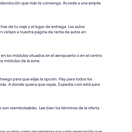
 y devolución que más te convenga. Accede a una amplia
has de tu viaje y el lugar de entrega. Los autos
 vistazo a nuestra página de renta de autos en
en los módulos situados en el aeropuerto o en el centro.
los módulos de la zona.
twego para que elijas la opción. Hay para todos los
y más. A donde quiera que vayas, Expedia.com está para
o son reembolsables. Lee bien los términos de la oferta
e damos puntos como recompensa por cada reservación que