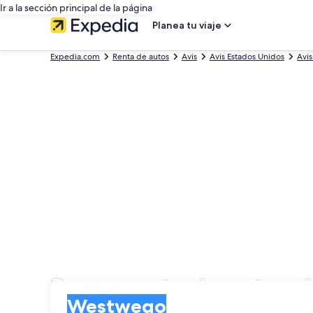
Ir a la sección principal de la página
Planea tu viaje
Expedia.com
Renta de autos
Avis
Avis Estados Unidos
Avis
Busca renta de autos 
Entrega
Entrega
Westwego