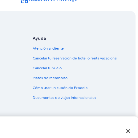
en Marrero
ing Center
istrict
ico de Uptown
Ayuda
rico de Uptown
Atención al cliente
istrito histórico de Uptown
Cancelar tu reservación de hotel o renta vacacional
rico de Uptown
Cancelar tu vuelo
e Bayou Segnette
Plazos de reembolso
LCMC Health
Cómo usar un cupón de Expedia
Documentos de viajes internacionales
la Nueva Orleans
as o marcas comerciales de Expedia, Inc. CST# 2029030-50.