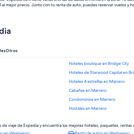
l al mejor precio. Junto con tu renta de auto, puedes reservar vuelos y
dia
les
Otros
Hoteles boutique en Bridge City
Hoteles de Starwood Capital en Br
Hoteles 4 estrellas en Marrero
Cabañas en Marrero
Condominios en Marrero
Hostales en Marrero
Hoteles con spa en Marrero
 de viaje de Expedia y encuentra los mejores hoteles, paquetes, rentas
Hoteles baratos en Marrero
es en Westwego
Renta de autos en Westwego