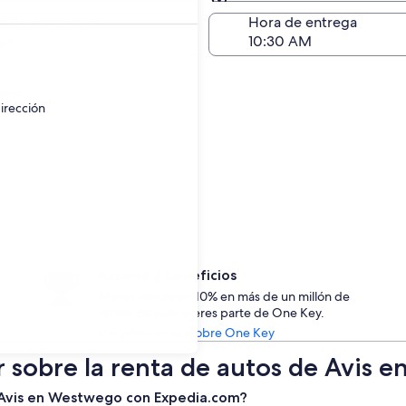
Devolución (igual a la e
a de devolución
Hora de entrega
go
ayor.
irección
Accede a beneficios
Ahorra desde un 10% en más de un millón de
rentas de auto si eres parte de One Key.
Ver información sobre One Key
r sobre la renta de autos de Avis
e Avis en Westwego con Expedia.com?