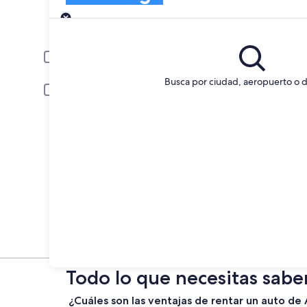
Entrega
Fecha de entrega
Fech
21 ago
22 a
Conductor menor de 30 o mayor de 70 años
Puede ser necesario un cargo extra por conductor joven o adulto m
Busca por ciudad, aeropuerto o d
Incluir tarifas para socios AARP
La membresía se verificará en la entrega.
Tengo un código de descuento
Buscar
Anticípate a los cambios de planes
Cancela sin penalización en rentas de auto
seleccionadas.
Todo lo que necesitas sabe
¿Cuáles son las ventajas de rentar un auto d