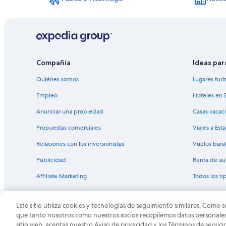
Hoteles con gimnasio en Marrero
Hoteles en Marrero
Hoteles cerca de Barney Mintz Field
Hoteles cerca de Zoo de Audubon
Hoteles con casino en Distrito histórico de Uptown
Compañía
Ideas par
Hoteles familiares en Distrito histórico de Uptown
Quiénes somos
Lugares turí
Hoteles con bar en Distrito histórico de Uptown
Empleo
Hoteles en 
Hoteles con restaurante en Distrito histórico de Uptown
Anunciar una propiedad
Casas vacac
Hoteles en Distrito histórico de Uptown
Propuestas comerciales
Viajes a Est
Hoteles cerca de Tulane Stadium
Relaciones con los inversionistas
Vuelos bara
Hoteles cerca de Wego Shopping Center
Publicidad
Renta de au
Hoteles gay friendly en Carrollton
Affiliate Marketing
Todos los t
Hoteles en West Riverside
Hoteles cerca de Universidad Tulane
Este sitio utiliza cookies y tecnologías de seguimiento similares. Como s
© 2026 Expedia, Inc., una empresa de Expedia Group. T
Hoteles cerca de Cole Pratt Gallery
que tanto nosotros como nuestros socios recopilemos datos personales y
sitio web, aceptas nuestro Aviso de privacidad y los Términos de servici