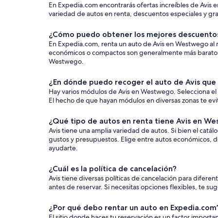
En Expedia.com encontrarás ofertas increíbles de Avis e
variedad de autos en renta, descuentos especiales y gran
¿Cómo puedo obtener los mejores descuento
En Expedia.com, renta un auto de Avis en Westwego al mejo
económicos o compactos son generalmente más baratos. S
Westwego.
¿En dónde puedo recoger el auto de Avis que
Hay varios módulos de Avis en Westwego. Selecciona el 
El hecho de que hayan módulos en diversas zonas te evita 
¿Qué tipo de autos en renta tiene Avis en W
Avis tiene una amplia variedad de autos. Si bien el catá
gustos y presupuestos. Elige entre autos económicos, d
ayudarte.
¿Cuál es la política de cancelación?
Avis tiene diversas políticas de cancelación para difere
antes de reservar. Si necesitas opciones flexibles, te su
¿Por qué debo rentar un auto en Expedia.com
El sitio donde haces tu reservación es un factor impor