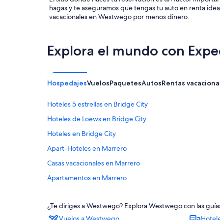
hagas y te aseguramos que tengas tu auto en renta idea
vacacionales en Westwego por menos dinero.
Explora el mundo con Expe
Hospedajes
Vuelos
Paquetes
Autos
Rentas vacaciona
Hoteles 5 estrellas en Bridge City
Hoteles de Loews en Bridge City
Hoteles en Bridge City
Apart-Hoteles en Marrero
Casas vacacionales en Marrero
Apartamentos en Marrero
Hilton Hotels en Marrero
¿Te diriges a Westwego? Explora Westwego con las guías
Hoteles de negocios en Marrero
Vuelos a Westwego
Hotel