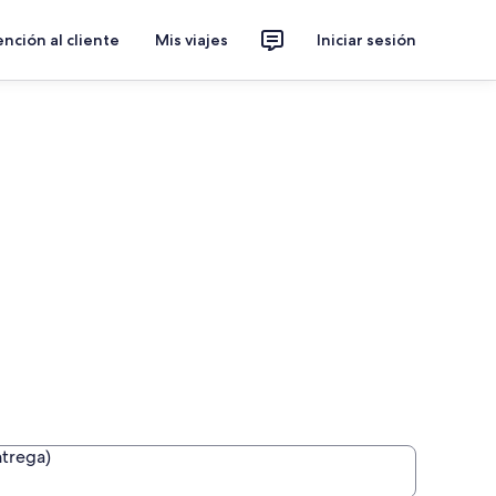
nción al cliente
Mis viajes
Iniciar sesión
ntrega)