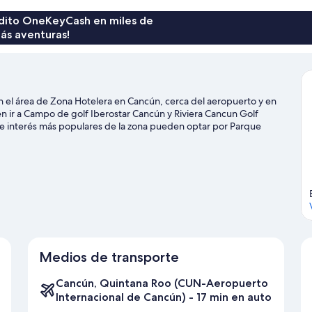
de
$335
rédito OneKeyCash en miles de
ás aventuras!
n el área de Zona Hotelera en Cancún, cerca del aeropuerto y en
n ir a Campo de golf Iberostar Cancún y Riviera Cancun Golf
 de interés más populares de la zona pueden optar por Parque
y Punta Nizuc y Xoximilco. ¿Viajas con niños? No te pierdas El Sol
ventos Oasis Arena. ¿Quieres mojarte un poco? En la zona te
parasailing y windsurf.
Visita nuestra guía de Cancún
Medios de transporte
Cancún, Quintana Roo (CUN-Aeropuerto
Internacional de Cancún) - 17 min en auto