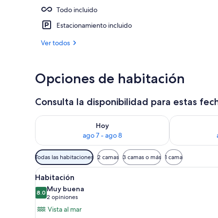
Todo incluido
3 albercas al 
Estacionamiento incluido
Ver todos
Opciones de habitación
Consulta la disponibilidad para estas fec
Consulta la disponibilidad para hoy ago 7 - ago 8
Consulta la d
Hoy
ago 7 - ago 8
Filtros
Todas las habitaciones
2 camas
3 camas o más
1 cama
disponibles
Abrir
Artículos del minibar gratis y 
para
2
Habitación
todas
las
Muy buena
las
8.0
habitaciones
8.0 de 10
(2
2 opiniones
fotos
opiniones)
Vista al mar
de