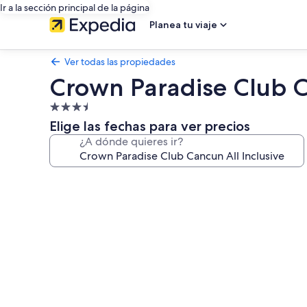
Ir a la sección principal de la página
Planea tu viaje
Ver todas las propiedades
Crown Paradise Club C
Propiedad
de
Elige las fechas para ver precios
3.5
¿A dónde quieres ir?
estrellas
Galería
de
fotos
de
Crown
Paradise
Club