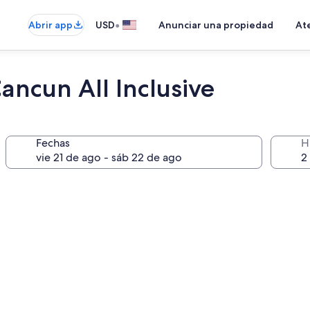
•
Abrir app
USD
Anunciar una propiedad
Ate
ancun All Inclusive
Fechas
H