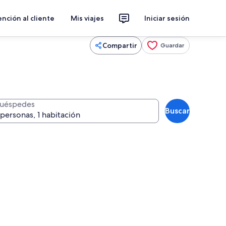
nción al cliente
Mis viajes
Iniciar sesión
Compartir
Guardar
uéspedes
Buscar