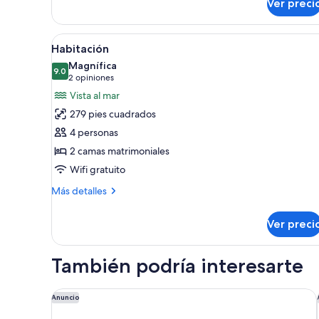
Ver preci
Crown
Room,
Ocean
Abrir
Artículos del minibar gratis y 
3
View
Habitación
todas
(Club
Magnífica
Level
las
9.0
9.0 de 10
(2
2 opiniones
/Tina
fotos
opiniones)
Vista al mar
Hidromasaje)
de
279 pies cuadrados
Habitación
4 personas
2 camas matrimoniales
Wifi gratuito
Más
Más detalles
detalles
sobre
Ver preci
Habitación
También podría interesarte
AVA Resort Cancun
Anuncio