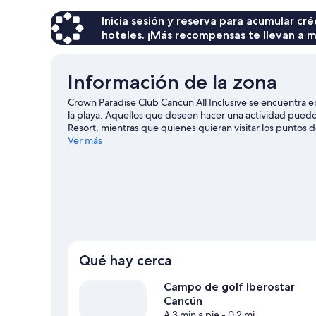
de
$490
Inicia sesión y reserva para acumular c
hoteles. ¡Más recompensas te llevan a m
Información de la zona
Crown Paradise Club Cancun All Inclusive se encuentra e
la playa. Aquellos que deseen hacer una actividad puede
Resort, mientras que quienes quieran visitar los puntos
Nacional Costa Occidental de Isla Mujeres, Punta Cancún 
Ver más
de Cancún, o asiste a un evento o partido en Sala para e
esperan muchas aventuras con actividades como kayaks, 
Ver más resorts en Cancún
Qué hay cerca
Campo de golf Iberostar
Cancún
A 3 min a pie
- 0.2 mi