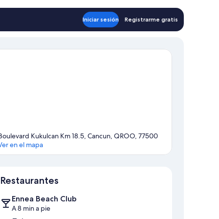
de
$252
Iniciar sesión
Registrarme gratis
Boulevard Kukulcan Km 18.5, Cancun, QROO, 77500
Ver en el mapa
Sección del mapa
Restaurantes
Ennea Beach Club
A 8 min a pie