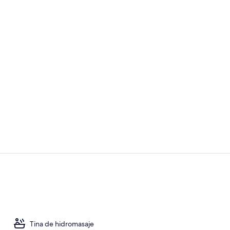
En la playa, 
Habitación de
Tina de hidromasaje