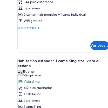
344 pies cuadrados
Habitación
5 personas
2 camas matrimoniales y 1 cama individual
Wifi gratuito
Más
Más detalles
detalles
sobre
Habitación
Ver preci
Abrir
Habitación de hotel con una cam
5
Habitación estándar, 1 cama King size, vista al
todas
océano
las
Buena
7.4
fotos
7.4 de 10
(108
108 opiniones
de
opiniones)
Vista al mar
Habitación
412 pies cuadrados
estándar,
1 habitación
1
3 personas
cama
1 cama King