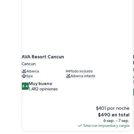
AVA Resort Cancun
Cancun
Alberca
Todo incluido
Spa
Alberca infantil
8.4
Muy bueno
8.4
de
1,482 opiniones
10,
Muy
bueno,
$401 por noche
1,482
El
$490 en total
opiniones
precio
6 sep. - 7 sep.
actual
Total con impuestos y cargos
es