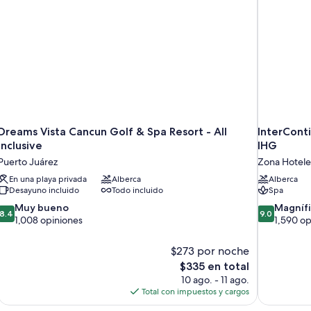
Dreams Vista Cancun Golf & Spa Resort - All
InterCont
Inclusive
IHG
Puerto Juárez
Zona Hotele
En una playa privada
Alberca
Alberca
Desayuno incluido
Todo incluido
Spa
8.4
9.0
Muy bueno
Magníf
8.4
9.0
de
de
1,008 opiniones
1,590 op
10,
10,
Muy
Magnífico,
$273 por noche
bueno,
1,590
El
$335 en total
1,008
opiniones
precio
10 ago. - 11 ago.
opiniones
actual
Total con impuestos y cargos
es