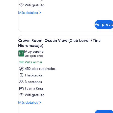
King
Wifi gratuito
size,
vista
Más
Más detalles
al
detalles
sobre
océano
Ver preci
Habitación
estándar,
1
Abrir
Habitación de hotel con una cam
5
cama
Crown Room, Ocean View (Club Level /Tina
todas
King
Hidromasaje)
size,
las
Muy buena
vista
8.4
fotos
8.4 de 10
(125
125 opiniones
al
de
opiniones)
Vista al mar
océano
Crown
452 pies cuadrados
Room,
1 habitación
Ocean
3 personas
View
1 cama King
(Club
Wifi gratuito
Level
/Tina
Más
Más detalles
Hidromasaje)
detalles
sobre