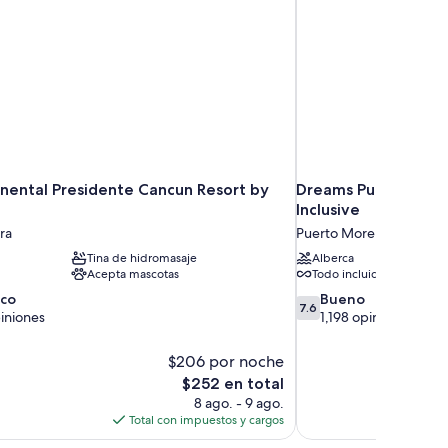
inental Presidente Cancun Resort by
Dreams Puerto Morel
Inclusive
ra
Puerto Morelos
Tina de hidromasaje
Alberca
Acepta mascotas
Todo incluido
7.6
ico
Bueno
7.6
de
iniones
1,198 opiniones
10,
Bueno,
$206 por noche
1,198
El
$252 en total
opiniones
precio
8 ago. - 9 ago.
actual
Total con impuestos y cargos
es