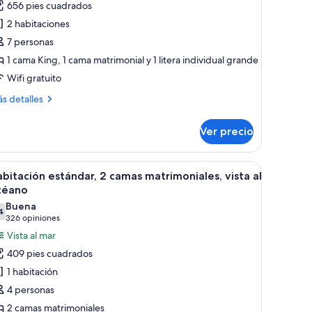
656 pies cuadrados
amily
2 habitaciones
uite
7 personas
aradise
1 cama King, 1 cama matrimonial y 1 litera individual grande
Wifi gratuito
ás
s detalles
talles
bre
Ver precio
mily
ite
radise
ande, un escritorio, una silla y un televisor.
brir
Habitación estándar, 2 camas matrimoniales, vi
5
bitación estándar, 2 camas matrimoniales, vista al
odas
céano
s
Buena
4
otos
7.4 de 10
(326
326 opiniones
e
opiniones)
Vista al mar
abitación
409 pies cuadrados
stándar,
1 habitación
4 personas
amas
2 camas matrimoniales