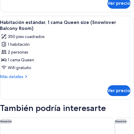
size
Ver precio
Habitación
(Forget-
estándar,
Me-
1
Abrir
Un dormitorio con un mural con motiv
Not
4
cama
Habitación estándar, 1 cama Queen size (Snowlover
todas
Queen
Room)
Balcony Room)
size
las
350 pies cuadrados
(Forget-
fotos
Me-
1 habitación
de
Not
2 personas
Habitación
Room)
estándar,
1 cama Queen
1
Wifi gratuito
cama
Más
Más detalles
Queen
detalles
size
sobre
Ver precio
Habitación
(Snowlover
estándar,
Balcony
1
También podría interesarte
Room)
cama
Queen
size
All Inn
Omni Int
Anuncio
Anuncio
(Snowlover
Balcony