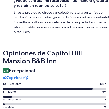
¿Puedo cancelar mi reservación de manera gratuita
y recibir un reembolso total?
Sí, esta propiedad ofrece cancelación gratuita en tarifas de
habitación seleccionadas, ¡porque la flexibilidad es importante!
Consulta la política de cancelación de la propiedad en nuestro
sitio para obtener más información sobre cualquier excepción
o requisito.
Opiniones
Opiniones de Capitol Hill
Mansion B&B Inn
Excepcional
9.8
627 opiniones
Puntuación
10 - Excelente
547
de
Puntuación
8 - Bueno
59
10,
de
es
Puntuación
6 - Aceptable
13
8,
decir,
de
es
Puntuación
4 - Malo
7