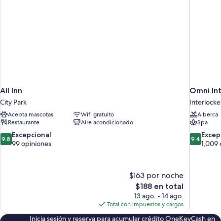
Room)
All Inn
Omni In
City Park
Interlock
Acepta mascotas
Wifi gratuito
Alberca
Restaurante
Aire acondicionado
Spa
9.8
9.4
Excepcional
Excep
9.8
9.4
de
de
99 opiniones
1,009 
10,
10,
Excepcional,
Excepcion
99
1,009
$163 por noche
opiniones
opiniones
El
$188 en total
precio
13 ago. - 14 ago.
actual
Total con impuestos y cargos
es
Inicia sesión y reserva para acumular crédito OneKeyCash en