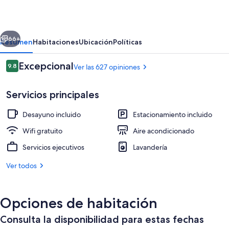
Mansion
B&B
erior
Siguiente
Inn
66+
Resumen
Habitaciones
Ubicación
Políticas
Opiniones
Excepcional
9.8
Ver las 627 opiniones
9.8 de 10,
Servicios principales
Desayuno incluido
Estacionamiento incluido
Wifi gratuito
Aire acondicionado
Servicios ejecutivos
Lavandería
Vista frontal de la propiedad
Ver todos
Opciones de habitación
Consulta la disponibilidad para estas fechas