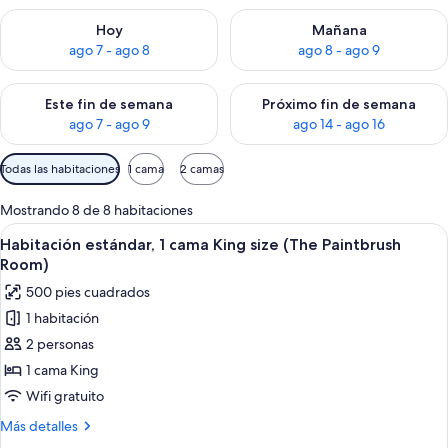
Consulta la disponibilidad para hoy ago 7 - ago 8
Consulta la disponibilidad pa
Hoy
Mañana
ago 7 - ago 8
ago 8 - ago 9
Consulta la disponibilidad para este fin de semana ago 7 - ag
Consulta la disponibilidad par
Este fin de semana
Próximo fin de semana
ago 7 - ago 9
ago 14 - ago 16
Filtros
Todas las habitaciones
1 cama
2 camas
disponibles
para
Mostrando 8 de 8 habitaciones
las
Abrir
Un dormitorio acogedor con cama, una 
6
Habitación estándar, 1 cama King size (The Paintbrush
habitaciones
todas
Room)
las
500 pies cuadrados
fotos
1 habitación
de
2 personas
Habitación
estándar,
1 cama King
1
Wifi gratuito
cama
Más
Más detalles
King
detalles