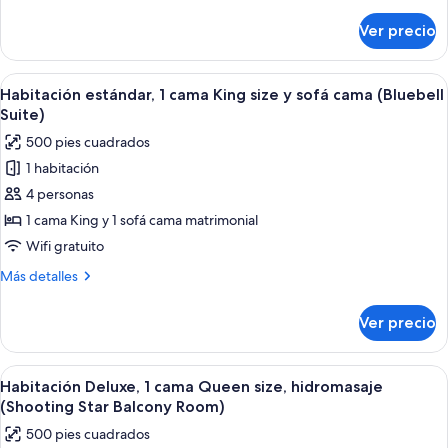
detalles
y
sobre
Ver precio
Habitación
sofá
estándar,
cama,
1
Abrir
Un dormitorio con cama, una silla, un
vista
4
cama
Habitación estándar, 1 cama King size y sofá cama (Bluebell
todas
a
Queen
Suite)
size
las
la
500 pies cuadrados
y
fotos
montaña
sofá
1 habitación
de
(The
cama,
4 personas
Habitación
vista
Elk
a
estándar,
1 cama King y 1 sofá cama matrimonial
Thistle
la
1
Suite)
Wifi gratuito
montaña
cama
(The
Más
Más detalles
King
Elk
detalles
Thistle
size
sobre
Ver precio
Suite)
Habitación
y
estándar,
sofá
1
Abrir
Un dormitorio con colcha estampada, 
cama
4
cama
Habitación Deluxe, 1 cama Queen size, hidromasaje
todas
King
(Bluebell
(Shooting Star Balcony Room)
size
las
Suite)
500 pies cuadrados
y
fotos