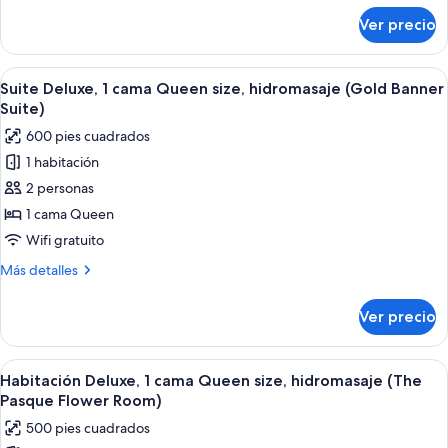
size
sobre
Ver precio
Habitación
(The
estándar,
Paintbrush
1
Abrir
Un dormitorio con cama, mesita de no
Room)
6
cama
Suite Deluxe, 1 cama Queen size, hidromasaje (Gold Banner
todas
King
Suite)
size
las
600 pies cuadrados
(The
fotos
Paintbrush
1 habitación
de
Room)
2 personas
Suite
Deluxe,
1 cama Queen
1
Wifi gratuito
cama
Más
Más detalles
Queen
detalles
size,
sobre
Ver precio
Suite
hidromasaje
Deluxe,
(Gold
1
Abrir
Un dormitorio con una cama de madera,
Banner
6
cama
Habitación Deluxe, 1 cama Queen size, hidromasaje (The
todas
Queen
Suite)
Pasque Flower Room)
size,
las
500 pies cuadrados
hidromasaje
fotos