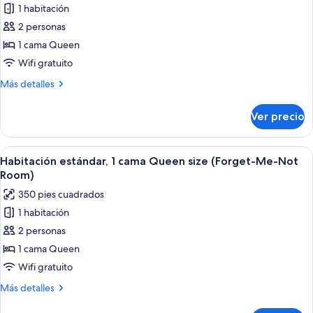
sofá
1 habitación
de
cama
2 personas
Habitación
(Bluebell
Suite)
Deluxe,
1 cama Queen
1
Wifi gratuito
cama
Más
Más detalles
Queen
detalles
size,
sobre
Ver precio
Habitación
hidromasaje
Deluxe,
(Shooting
1
Abrir
Un dormitorio con una cama con dosel,
Star
4
cama
Habitación estándar, 1 cama Queen size (Forget-Me-Not
todas
Queen
Balcony
Room)
size,
las
Room)
350 pies cuadrados
hidromasaje
fotos
(Shooting
1 habitación
de
Star
2 personas
Habitación
Balcony
Room)
estándar,
1 cama Queen
1
Wifi gratuito
cama
Más
Más detalles
Queen
detalles
sobre