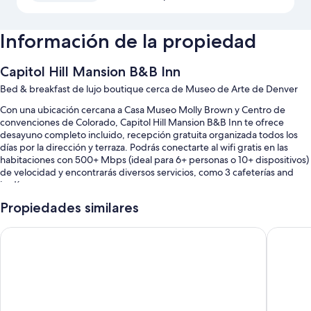
Información de la propiedad
Capitol Hill Mansion B&B Inn
Bed & breakfast de lujo boutique cerca de Museo de Arte de Denver
Con una ubicación cercana a Casa Museo Molly Brown y Centro de
convenciones de Colorado, Capitol Hill Mansion B&B Inn te ofrece
desayuno completo incluido, recepción gratuita organizada todos los
días por la dirección y terraza. Podrás conectarte al wifi gratis en las
habitaciones con 500+ Mbps (ideal para 6+ personas o 10+ dispositivos)
de velocidad y encontrarás diversos servicios, como 3 cafeterías and
jardín.
También podrás disfrutar de otros servicios, como:
Propiedades similares
Estacionamiento gratis
Queen Anne Bed And Breakfast
Catbird 
Check-out exprés, área con computadoras y sala de juntas
Servicio de organización de bodas, caja de seguridad en la
recepción y resguardo de equipaje
Las personas comparten buenas opiniones de aspectos como el
desayuno, la atención del personal y la ubicación