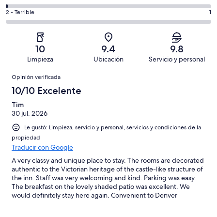
Excelente.
6,
decir,
de
Basada
es
Puntuación
2 - Terrible
1
Bueno.
4,
en
decir,
de
Basada
es
547
Aceptable.
2,
en
decir,
de
Basada
es
59
Malo.
10
9.4
9.8
627
en
decir,
de
Basada
Limpieza
Ubicación
Servicio y personal
opiniones
13
Terrible.
627
en
Opiniones
de
Basada
opiniones
Opinión verificada
7
627
en
de
10/10 Excelente
opiniones
1
627
de
Tim
opiniones
30 jul. 2026
627
opiniones
Le gustó: Limpieza, servicio y personal, servicios y condiciones de la
propiedad
Traducir con Google
A very classy and unique place to stay. The rooms are decorated
authentic to the Victorian heritage of the castle-like structure of
the inn. Staff was very welcoming and kind. Parking was easy.
The breakfast on the lovely shaded patio was excellent. We
would definitely stay here again. Convenient to Denver
attractions like the Botanical Gardens.