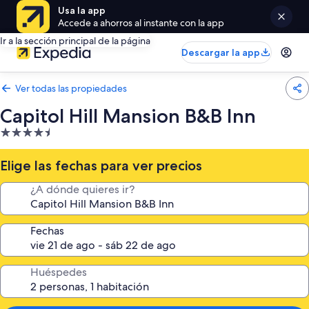
Usa la app
Accede a ahorros al instante con la app
Ir a la sección principal de la página
Descargar la app
Ver todas las propiedades
Capitol Hill Mansion B&B Inn
Propiedad
de
4.5
Elige las fechas para ver precios
estrellas
¿A dónde quieres ir?
Fechas
Huéspedes