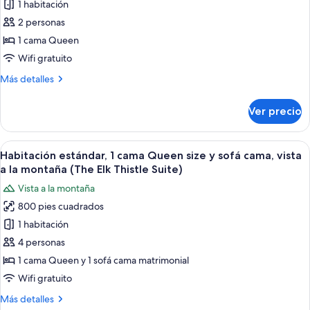
(Gold
1 habitación
de
Banner
2 personas
Habitación
Suite)
Deluxe,
1 cama Queen
1
Wifi gratuito
cama
Más
Más detalles
Queen
detalles
size,
sobre
Ver precio
Habitación
hidromasaje
Deluxe,
(The
1
Abrir
Una sala de estar con chimenea, una m
Pasque
9
cama
Habitación estándar, 1 cama Queen size y sofá cama, vista
todas
Queen
Flower
a la montaña (The Elk Thistle Suite)
size,
las
Room)
Vista a la montaña
hidromasaje
fotos
(The
800 pies cuadrados
de
Pasque
1 habitación
Habitación
Flower
Room)
estándar,
4 personas
1
1 cama Queen y 1 sofá cama matrimonial
cama
Wifi gratuito
Queen
Más
Más detalles
size