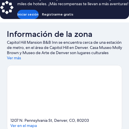
de
miles de hoteles. ¡Más recompensas te llevan a más aventuras!
$188
Iniciar sesión
Registrarme gratis
Información de la zona
Capitol Hill Mansion B&B Inn se encuentra cerca de una estación
de metro, en el área de Capitol Hill en Denver. Casa Museo Molly
Brown y Museo de Arte de Denver son lugares culturales
destacados, y los turistas que quieran ir de compras pueden
Ver más
visitar 16th Street Mall y Edificio Union Station. ¿Quieres asistir a
un evento o partido? Échale un vistazo al calendario de
actividades de Coors Field o Estadio Ball Arena. Si quieres
relajarte y darte un gusto, encontrarás aguas termales, y si
buscas un poco más de adrenalina, puedes hacer alpinismo,
ciclismo de montaña y paseos a pie o ciclismo en senderos en los
alrededores.
Visita nuestra guía de Denver
Ver más bed & breakfasts en Denver
1207 N. Pennsylvania St, Denver, CO, 80203
Ver en el mapa