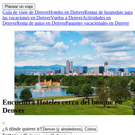
Planear un viaje
Guía de viaje de Denver
Hoteles en Denver
Rentas de hospedaje para
las vacaciones en Denver
Vuelos a Denver
Actividades en
Denver
Renta de autos en Denver
Paquetes vacacionales en Denver
Encuentra Hoteles cerca del bosque en
Denver
¿A dónde quieres ir?