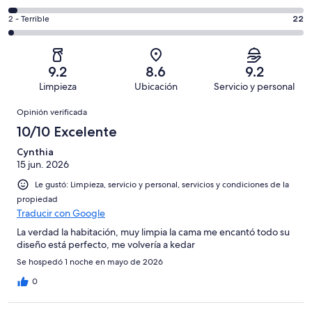
Excelente.
6,
decir,
de
Basada
es
Puntuación
2 - Terrible
22
Bueno.
4,
en
decir,
de
Basada
es
601
Aceptable.
2,
en
decir,
de
Basada
es
266
Malo.
9.2
8.6
9.2
1009
en
decir,
de
Basada
Limpieza
Ubicación
Servicio y personal
opiniones
85
Terrible.
1009
en
Opiniones
de
Basada
opiniones
Opinión verificada
35
1009
en
de
10/10 Excelente
opiniones
22
1009
de
Cynthia
opiniones
15 jun. 2026
1009
opiniones
Le gustó: Limpieza, servicio y personal, servicios y condiciones de la
propiedad
Traducir con Google
La verdad la habitación, muy limpia la cama me encantó todo su
diseño está perfecto, me volvería a kedar
Se hospedó 1 noche en mayo de 2026
0