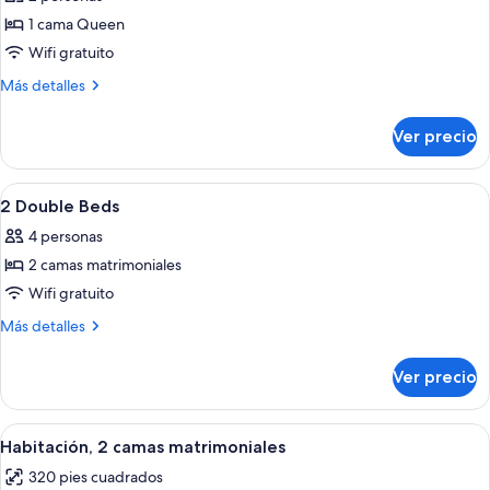
las
1 cama Queen
fotos
de
Wifi gratuito
1
Más
Más detalles
Queen
detalles
sobre
Bed
Ver precio
1
Queen
Bed
Abrir
Habitación de hotel con dos camas, un 
5
2 Double Beds
todas
4 personas
las
2 camas matrimoniales
fotos
de
Wifi gratuito
2
Más
Más detalles
Double
detalles
sobre
Beds
Ver precio
2
Double
Beds
Abrir
Habitación de hotel con dos camas, un
3
Habitación, 2 camas matrimoniales
todas
320 pies cuadrados
las