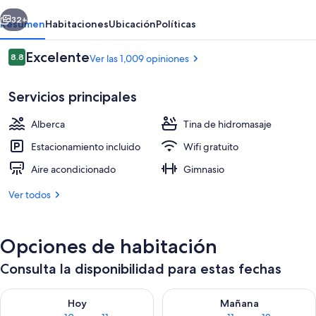
JDV
erior
Siguiente
by
32+
Resumen
Habitaciones
Ubicación
Políticas
Hyatt
Opiniones
Excelente
8.8
Ver las 1,009 opiniones
8.8 de 10,
Servicios principales
Alberca
Tina de hidromasaje
Estacionamiento incluido
Wifi gratuito
Aire acondicionado
Gimnasio
Lobby
Ver todos
Opciones de habitación
Consulta la disponibilidad para estas fechas
Consulta la disponibilidad para hoy ago 10 - ago 11
Consulta la disponibilidad par
Hoy
Mañana