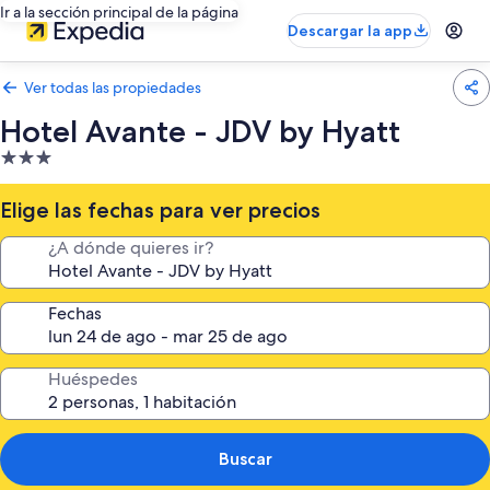
Ir a la sección principal de la página
Descargar la app
Ver todas las propiedades
Hotel Avante - JDV by Hyatt
Propiedad
de
3.0
Elige las fechas para ver precios
estrellas
¿A dónde quieres ir?
Fechas
Huéspedes
Buscar