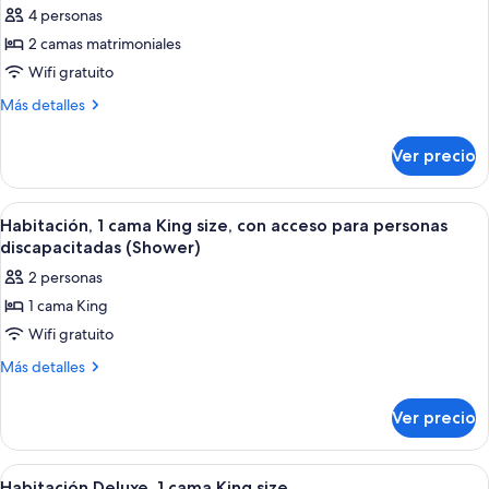
4 personas
fotos
de
2 camas matrimoniales
Habitación,
Wifi gratuito
2
Más
Más detalles
camas
detalles
matrimoniales
sobre
Ver precio
Habitación,
2
camas
Abrir
Habitación de hotel con una cama grand
4
matrimoniales
Habitación, 1 cama King size, con acceso para personas
todas
discapacitadas (Shower)
las
2 personas
fotos
1 cama King
de
Wifi gratuito
Habitación,
1
Más
Más detalles
detalles
cama
sobre
King
Ver precio
Habitación,
size,
1
con
cama
Abrir
Habitación de hotel con una cama grand
3
King
Habitación Deluxe, 1 cama King size