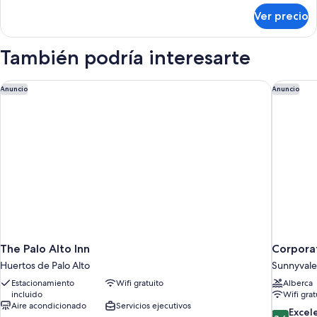
Queen
sobre
Ver precio
Habitación,
size
1
cama
También podría interesarte
Queen
size
The Palo Alto Inn
Corporat
Anuncio
Anuncio
The Palo Alto Inn
Corpora
Huertos de Palo Alto
Sunnyvale
Estacionamiento
Wifi gratuito
Alberca
incluido
Wifi grat
Aire acondicionado
Servicios ejecutivos
8.6
Excel