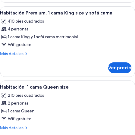
1
cama
Abrir
Una habitación de hotel moderna con u
4
King
Habitación Premium, 1 cama King size y sofá cama
todas
size
410 pies cuadrados
las
4 personas
fotos
de
1 cama King y 1 sofá cama matrimonial
Habitación
Wifi gratuito
Premium,
Más
Más detalles
1
detalles
cama
sobre
Ver precio
Habitación
King
Premium,
size
1
Abrir
Habitación de hotel con una cama grand
y
3
cama
Habitación, 1 cama Queen size
todas
King
sofá
210 pies cuadrados
size
las
cama
y
2 personas
fotos
sofá
de
1 cama Queen
cama
Habitación,
Wifi gratuito
1
Más
Más detalles
cama
detalles