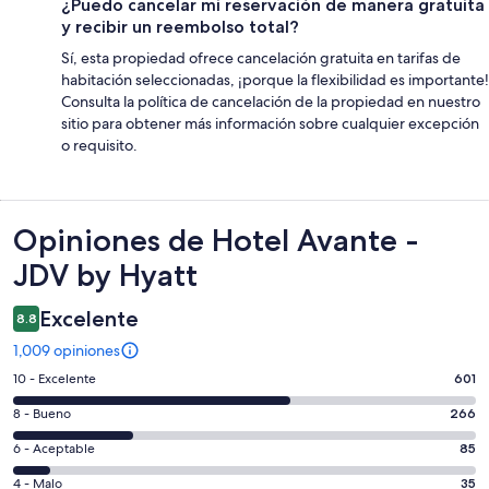
¿Puedo cancelar mi reservación de manera gratuita
y recibir un reembolso total?
Sí, esta propiedad ofrece cancelación gratuita en tarifas de
habitación seleccionadas, ¡porque la flexibilidad es importante!
Consulta la política de cancelación de la propiedad en nuestro
sitio para obtener más información sobre cualquier excepción
o requisito.
Opiniones
Opiniones de Hotel Avante -
JDV by Hyatt
Excelente
8.8
1,009 opiniones
Puntuación
10 - Excelente
601
de
Puntuación
8 - Bueno
266
10,
de
es
Puntuación
6 - Aceptable
85
8,
decir,
de
es
Puntuación
4 - Malo
35