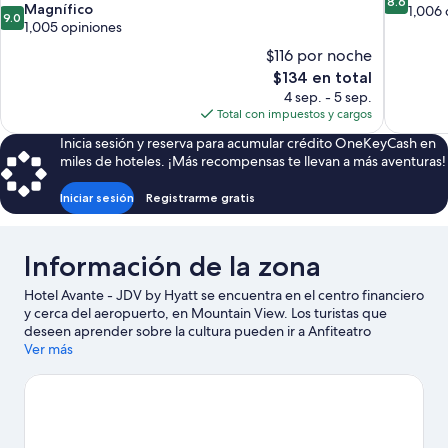
8.6
9.0
Magnífico
de
1,006 
9.0
de
1,005 opiniones
10,
10,
Excelente
$116 por noche
Magnífico,
1,006
El
$134 en total
1,005
opiniones
precio
4 sep. - 5 sep.
opiniones
actual
Total con impuestos y cargos
es
Inicia sesión y reserva para acumular crédito OneKeyCash en
de
miles de hoteles. ¡Más recompensas te llevan a más aventuras!
$134
Iniciar sesión
Registrarme gratis
Información de la zona
Hotel Avante - JDV by Hyatt se encuentra en el centro financiero
y cerca del aeropuerto, en Mountain View. Los turistas que
deseen aprender sobre la cultura pueden ir a Anfiteatro
Shoreline, mientras que aquellos que quieran ir de compras
Ver más
pueden visitar Centro comercial Santana Row y Centro comercial
Westfield Valley Fair. ¿Viajas con niños? Incluye en tu itinerario
California's Great America o asiste a un evento o partido en
Estadio Levi's. Si quieres relajarte y darte un gusto, encontrarás
spas o centros de bienestar y belleza, y si buscas un poco más