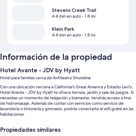
Stevens Creek Trail
A 4 min en auto
- 1.8 mi
Klein Park
A 4 min en auto
- 1.8 mi
Información de la propiedad
Hotel Avante - JDV by Hyatt
Hotel para familias cerca de Anfiteatro Shoreline
Con una ubicación cercana a California's Great America y Estadio Levi's,
Hotel Avante - JDV by Hyatt te ofrece terraza, jardín y sala de juegos. Si
necesitas un momento de relajación y bienestar, tendrás acceso a tina
de hidromasaje. Además de contar con servicios como servicio de
lavandería o tintorería y gimnasio, podrás conectarte al wifi gratis en las
habitaciones.
Estos son algunos más de los servicios en este hotel:
Propiedades similares
Alberca al aire libre con sombrillas