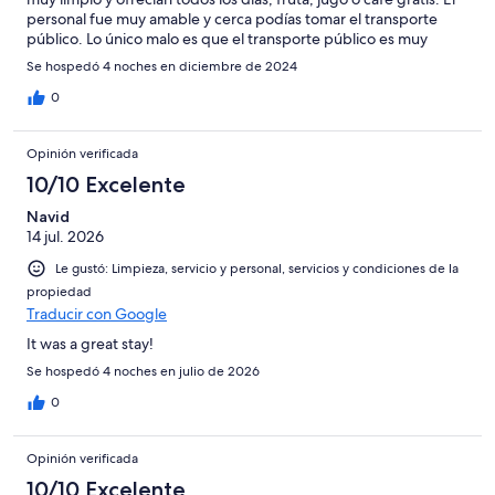
personal fue muy amable y cerca podías tomar el transporte
público. Lo único malo es que el transporte público es muy
tardado en Mountain view tiene s que esperas hasta 30 si se te
Se hospedó 4 noches en diciembre de 2024
pasa un bus
0
Opinión verificada
10/10 Excelente
Navid
14 jul. 2026
Le gustó: Limpieza, servicio y personal, servicios y condiciones de la
propiedad
Traducir con Google
It was a great stay!
Se hospedó 4 noches en julio de 2026
0
Opinión verificada
10/10 Excelente