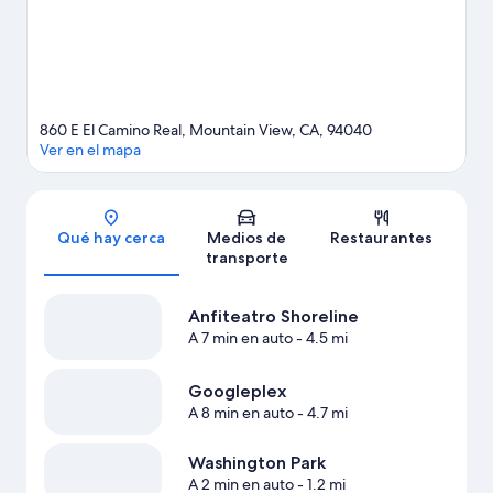
de adrenalina, puedes hacer paseos a pie o ciclismo en
senderos, paracaidismo y escalada en roca en los alrededores.
Visita nuestra guía de Mountain View
860 E El Camino Real, Mountain View, CA, 94040
Ver en el mapa
Sección del mapa
Qué hay cerca
Medios de
Restaurantes
transporte
Anfiteatro Shoreline
A 7 min en auto
- 4.5 mi
Googleplex
A 8 min en auto
- 4.7 mi
Washington Park
A 2 min en auto
- 1.2 mi