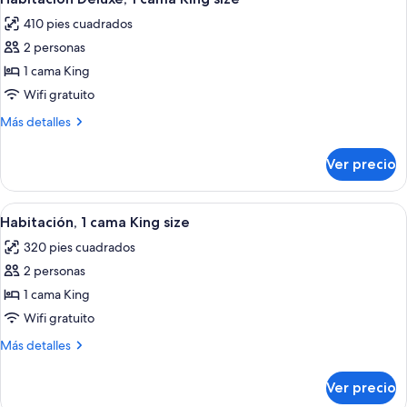
acceso
todas
size,
para
410 pies cuadrados
con
las
personas
acceso
2 personas
fotos
discapacitadas
para
de
1 cama King
personas
(Shower)
Habitación
discapacitadas
Wifi gratuito
(Shower)
Deluxe,
Más
Más detalles
1
detalles
cama
sobre
Ver precio
Habitación
King
Deluxe,
size
1
Abrir
Habitación de hotel con una cama grand
3
cama
Habitación, 1 cama King size
todas
King
320 pies cuadrados
size
las
2 personas
fotos
de
1 cama King
Habitación,
Wifi gratuito
1
Más
Más detalles
cama
detalles
King
sobre
Ver precio
Habitación,
size