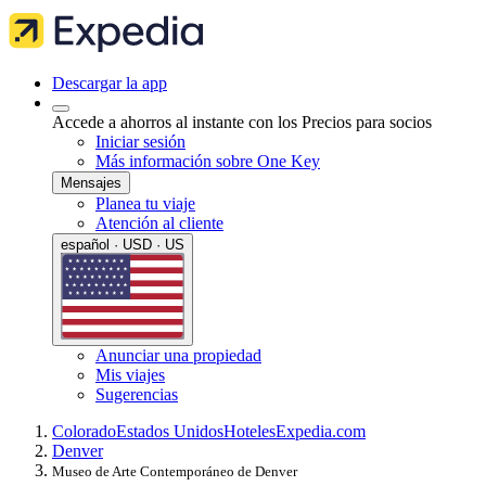
Descargar la app
Accede a ahorros al instante con los Precios para socios
Iniciar sesión
Más información sobre One Key
Mensajes
Planea tu viaje
Atención al cliente
español · USD · US
Anunciar una propiedad
Mis viajes
Sugerencias
Colorado
Estados Unidos
Hoteles
Expedia.com
Denver
Museo de Arte Contemporáneo de Denver