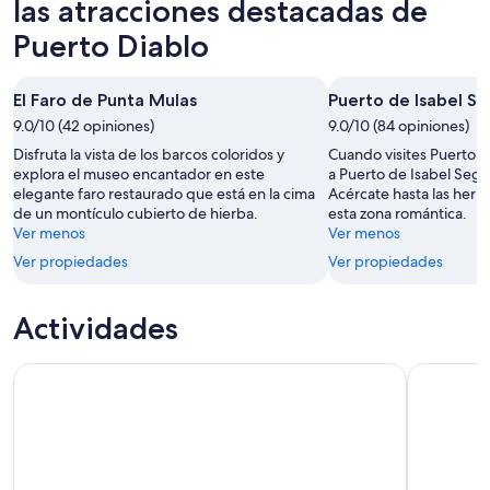
mañana
Diablo
las atracciones destacadas de
-
por
para
Puerto Diablo
8
la
este
ago
noche,
fin
8
de
El Faro de Punta Mulas
Puerto de Isabel S
ago
semana,
9.0/10 (42 opiniones)
9.0/10 (84 opiniones)
-
7
Disfruta la vista de los barcos coloridos y
Cuando visites Puerto Di
9
ago
explora el museo encantador en este
a Puerto de Isabel Segun
ago
-
elegante faro restaurado que está en la cima
Acércate hasta las herm
9
de un montículo cubierto de hierba.
esta zona romántica.
ago
Ver menos
Ver menos
Ver propiedades
Ver propiedades
Actividades
Aventura inolvidable en kayak bioluminiscente de un día en
Tour de sn