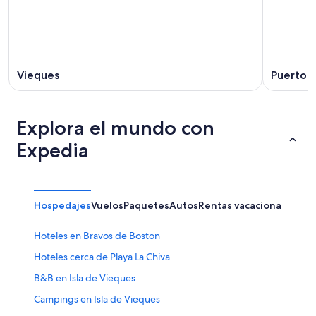
Vieques
Puerto F
Explora el mundo con
Expedia
Hospedajes
Vuelos
Paquetes
Autos
Rentas vacacionales
Otr
Hoteles en Bravos de Boston
Hoteles cerca de Playa La Chiva
B&B en Isla de Vieques
Campings en Isla de Vieques