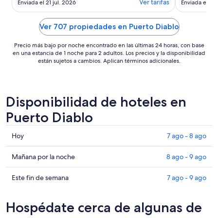
Ver tarifas
Enviada el 21 jul. 2026
Enviada el 1 j
quiet and clean and our lovely hosts
night were li
checked in on us to make sure we
had everything we needed! This was
Ver 707 propiedades en Puerto Diablo
our second stay here and we will
definitely be ..."
Precio más bajo por noche encontrado en las últimas 24 horas, con base
en una estancia de 1 noche para 2 adultos. Los precios y la disponibilidad
están sujetos a cambios. Aplican términos adicionales.
Disponibilidad de hoteles en
Puerto Diablo
Consultar
Hoy
7 ago - 8 ago
precios
en
Consultar
Mañana por la noche
8 ago - 9 ago
Puerto
precios
Diablo
en
Consultar
Este fin de semana
7 ago - 9 ago
para
Puerto
precios
hoy,
Diablo
en
Hospédate cerca de algunas de
7
para
Puerto
ago