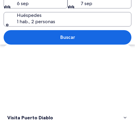
6 sep
7 sep
Huéspedes
1 hab., 2 personas
Una playa rocosa con palmeras y el oc
Buscar
Explorar mapa
Visita Puerto Diablo