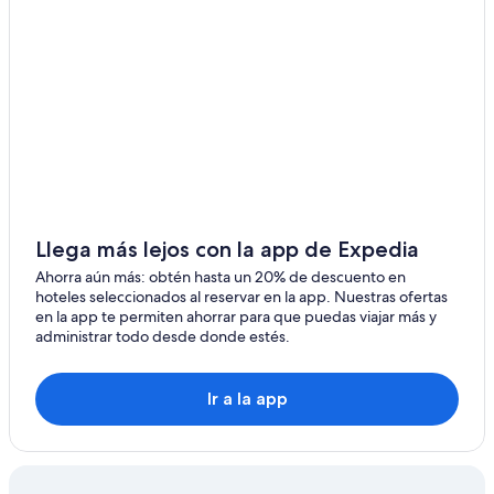
Hoteles con desayuno incluido en Isla de Vieques
Hoteles con vista al mar en Isla de Vieques
Hoteles para bodas en Isla de Vieques
Hoteles que aceptan mascotas en Isla de Vieques
Vacaciones solo para adultos en Isla de Vieques
Hoteles en Isla de Vieques
Villas en Isla de Vieques
Hoteles cerca de Playa La Plata
Llega más lejos con la app de Expedia
Hoteles 5 estrellas en Vieques
Ahorra aún más: obtén hasta un 20% de descuento en
hoteles seleccionados al reservar en la app. Nuestras ofertas
B&B en Vieques
en la app te permiten ahorrar para que puedas viajar más y
administrar todo desde donde estés.
Cabañas en Vieques
Casas de campo en Vieques
Ir a la app
Casas vacacionales en Vieques
Apartamentos en Vieques
Hoteles todo incluido en Vieques