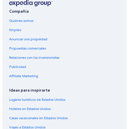
Hoteles en Vieques
Compañía
Villas en Vieques
Hoteles cerca de Playa Caracas
Quiénes somos
Hoteles en Villa Borinquen
Empleo
Hoteles en Puerto Ferro
Anunciar una propiedad
Hoteles en Isabel II
Propuestas comerciales
Relaciones con los inversionistas
Publicidad
Affiliate Marketing
Ideas para inspirarte
Lugares turísticos de Estados Unidos
Hoteles en Estados Unidos
Casas vacacionales en Estados Unidos
Viajes a Estados Unidos