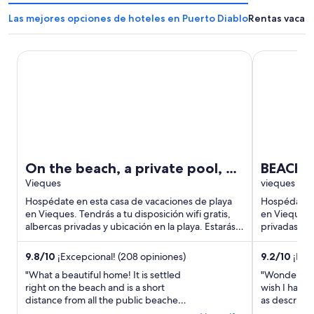
Las mejores opciones de hoteles en Puerto Diablo
Rentas vacaci
On the beach, a private pool, a house all to yourself.
BEACH HOU
On the beach, a private pool, a
BEACH 
house all to yourself.
Vieques
vieques
Hospédate en esta casa de vacaciones de playa
Hospédate e
en Vieques. Tendrás a tu disposición wifi gratis,
en Vieques. 
albercas privadas y ubicación en la playa. Estarás
privadas, ubi
muy cerca ...
Estarás muy 
9.8
/
10
¡Excepcional! (208 opiniones)
9.2
/
10
¡Magn
"What a beautiful home! It is settled
"Wonderful 
right on the beach and is a short
wish I had m
distance from all the public beaches,
as describe
restaurants, and shops. It is very
right on the