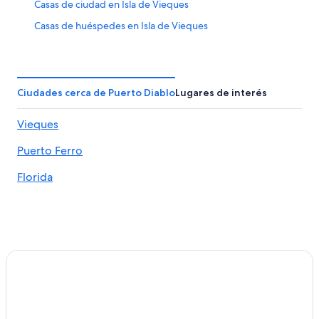
Casas de ciudad en Isla de Vieques
Casas de huéspedes en Isla de Vieques
Casas vacacionales en Isla de Vieques
Casas flotantes en Isla de Vieques
Resorts en Isla de Vieques
Ciudades cerca de Puerto Diablo
Lugares de interés
Apartamentos en Isla de Vieques
Vieques
Hoteles con spa en Isla de Vieques
Puerto Ferro
Hoteles todo incluido en Isla de Vieques
Hoteles de lujo en Isla de Vieques
Florida
Hoteles en la playa en Isla de Vieques
Hoteles familiares en Isla de Vieques
Hoteles históricos en Isla de Vieques
Hoteles románticos en Isla de Vieques
Hoteles boutique en Isla de Vieques
Hoteles con bar en Isla de Vieques