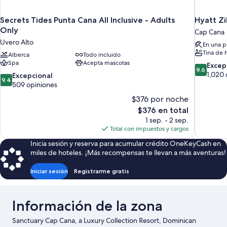
Secrets Tides Punta Cana All Inclusive - Adults
Hyatt Zi
Only
Cap Cana
Uvero Alto
En una p
Tina de 
Alberca
Todo incluido
Spa
Acepta mascotas
9.6
Excep
9.6
de
1,020 
9.4
Excepcional
9.4
10,
de
509 opiniones
Excepcion
10,
$376 por noche
1,020
Excepcional,
El
$376 en total
opiniones
509
precio
1 sep. - 2 sep.
opiniones
actual
Total con impuestos y cargos
es
Inicia sesión y reserva para acumular crédito OneKeyCash en
de
miles de hoteles. ¡Más recompensas te llevan a más aventuras!
$376
Iniciar sesión
Registrarme gratis
Información de la zona
Sanctuary Cap Cana, a Luxury Collection Resort, Dominican