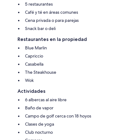
5 restaurantes
Café y té en áreas comunes
Cena privada o para parejas
Snack bar o deli
Restaurantes en la propiedad
Blue Marlin
Capriccio
Casabella
The Steakhouse
Wok
Actividades
6 albercas al aire libre
Baño de vapor
Campo de golf cerca con 18 hoyos
Clases de yoga
Club nocturno