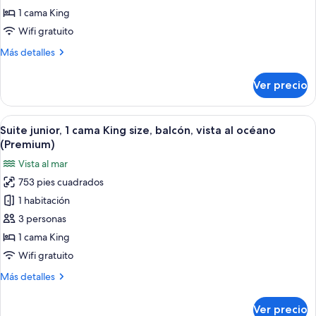
1
1 cama King
cama
Wifi gratuito
King
Más
Más detalles
size,
detalles
balcón,
sobre
Ver precio
frente
Villa,
1
al
cama
Abrir
Habitación de hotel moderna con una ca
océano
9
King
Suite junior, 1 cama King size, balcón, vista al océano
todas
size,
(Premium)
balcón,
las
Vista al mar
frente
fotos
al
753 pies cuadrados
de
océano
1 habitación
Suite
junior,
3 personas
1
1 cama King
cama
Wifi gratuito
King
Más
Más detalles
size,
detalles
balcón,
sobre
Ver precio
Suite