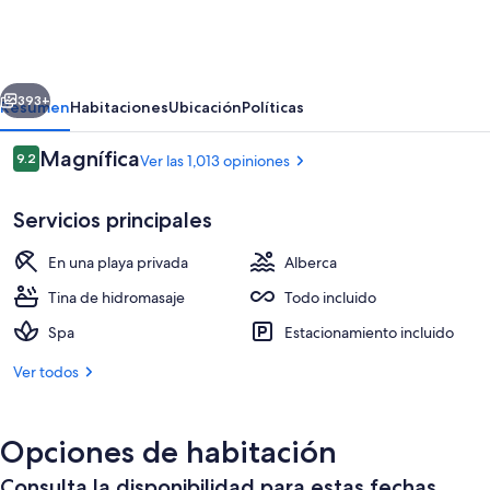
Cap
Cana,
a
erior
Siguiente
Luxury
393+
Resumen
Habitaciones
Ubicación
Políticas
Collection
Opiniones
Magnífica
9.2
Ver las 1,013 opiniones
Resort,
9.2 de 10,
Dominican
Servicios principales
Republic,
Adult
En una playa privada
Alberca
All-
Tina de hidromasaje
Todo incluido
Inclusive
Spa
Estacionamiento incluido
Vista aérea
Ver todos
Opciones de habitación
Consulta la disponibilidad para estas fechas