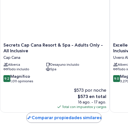
Secrets
Excelle
Secrets Cap Cana Resort & Spa - Adults Only -
Excell
Cap
Carmen
All Inclusive
Inclusi
Cana
Punta
Cap Cana
Uvero A
Resort
Cana
&
Alberca
Desayuno incluido
-
Alberc
Todo incluido
Spa
Todo i
Spa
Adults
-
Only
9.2
9.0
Magnífico
Mag
9.2
9.0
Adults
All
de
de
1,011 opiniones
3,27
Only
Inclusiv
10,
10,
$573 por noche
-
Uvero
Magnífico,
Magnífi
All
Alto
El
$573 en total
1,011
3,270
Inclusive
precio
opiniones
opinion
16 ago. - 17 ago.
Cap
actual
Total con impuestos y cargos
Cana
es
de
Comparar propiedades similares
$573