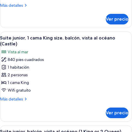
cama
Out)
Más
Más detalles
King
detalles
size,
sobre
Ver precio
balcón,
Suite
junior,
vista
1
Abrir
Habitación de hotel moderna con balcón
al
7
cama
Suite junior, 1 cama King size, balcón, vista al océano
todas
jardín
King
(Castle)
size,
las
(Castle)
Vista al mar
balcón,
fotos
vista
840 pies cuadrados
de
al
1 habitación
Suite
jardín
(Castle)
junior,
2 personas
1
1 cama King
cama
Wifi gratuito
King
Más
Más detalles
size,
detalles
balcón,
sobre
Ver precio
Suite
vista
junior,
al
1
Abrir
Habitación de hotel moderna con escritor
océano
5
cama
Suite junior, balcón, vista al océano (1 King or 2 Queen)