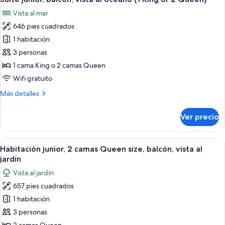
todas
(Castle)
King
Vista al mar
size,
las
balcón,
646 pies cuadrados
fotos
vista
de
1 habitación
al
Suite
océano
3 personas
(Castle)
junior,
1 cama King o 2 camas Queen
balcón,
Wifi gratuito
vista
Más
Más detalles
al
detalles
océano
sobre
Ver precio
(1
Suite
junior,
King or
balcón,
Abrir
Habitación de hotel con una cama gra
2
10
vista
Habitación junior, 2 camas Queen size, balcón, vista al
todas
Queen)
al
jardín
océano
las
Vista al jardín
(1
fotos
King or
657 pies cuadrados
de
2
1 habitación
Habitación
Queen)
junior,
3 personas
2