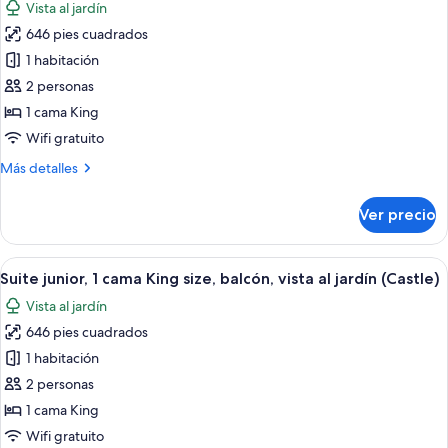
Vista al jardín
(Castle,
fotos
Oceanside)
646 pies cuadrados
de
1 habitación
Suite
junior,
2 personas
1
1 cama King
cama
Wifi gratuito
King
Más
Más detalles
size,
detalles
balcón,
sobre
Ver precio
Suite
vista
junior,
a
1
Abrir
Un balcón con piscina, mobiliario de mi
la
10
cama
Suite junior, 1 cama King size, balcón, vista al jardín (Castle)
todas
alberca
King
Vista al jardín
size,
las
(Castle,
balcón,
646 pies cuadrados
fotos
Swim
vista
de
1 habitación
Out)
a
Suite
la
2 personas
alberca
junior,
1 cama King
(Castle,
1
Wifi gratuito
Swim