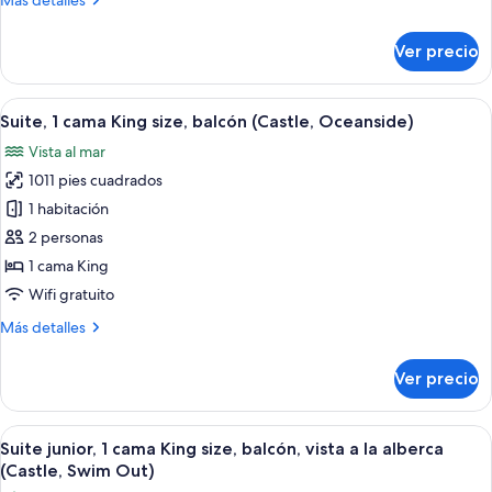
Más detalles
King
detalles
size,
sobre
Ver precio
balcón,
Suite
junior,
frente
1
Abrir
Un dormitorio moderno con suelo de m
al
5
cama
Suite, 1 cama King size, balcón (Castle, Oceanside)
todas
mar
King
Vista al mar
size,
las
balcón,
1011 pies cuadrados
fotos
frente
de
1 habitación
al
Suite,
mar
2 personas
1
1 cama King
cama
Wifi gratuito
King
Más
Más detalles
size,
detalles
balcón
sobre
Ver precio
(Castle,
Suite,
1
Oceanside)
cama
Abrir
Un dormitorio amplio con una cama gran
10
King
Suite junior, 1 cama King size, balcón, vista a la alberca
todas
size,
(Castle, Swim Out)
balcón
las