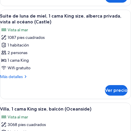
vista
junior,
al
1
Abrir
Habitación de hotel moderna con una ca
océano
13
cama
Suite de luna de miel, 1 cama King size, alberca privada,
todas
(Premium)
King
vista al océano (Castle)
size,
las
Vista al mar
balcón,
fotos
vista
1087 pies cuadrados
de
al
1 habitación
Suite
océano
(Premium)
de
2 personas
luna
1 cama King
de
Wifi gratuito
miel,
Más
Más detalles
1
detalles
cama
sobre
Ver precio
Suite
King
de
size,
luna
Abrir
Amplia sala de estar con techo alto, una
alberca
15
de
Villa, 1 cama King size, balcón (Oceanside)
todas
privada,
miel,
Vista al mar
1
las
vista
cama
3068 pies cuadrados
fotos
al
King