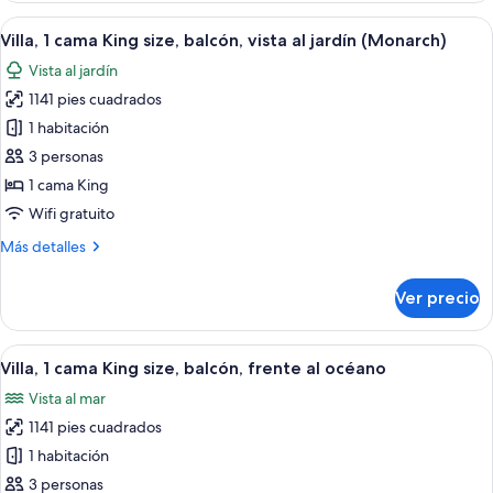
al
1
Abrir
Una terraza de madera con mobiliario 
océano
8
cama
Villa, 1 cama King size, balcón, vista al jardín (Monarch)
todas
(Premium
King
Vista al jardín
size,
las
Luxury)
balcón,
1141 pies cuadrados
fotos
vista
de
1 habitación
al
Villa,
océano
3 personas
(Premium
1
1 cama King
Luxury)
cama
Wifi gratuito
King
Más
Más detalles
size,
detalles
balcón,
sobre
Ver precio
vista
Villa,
1
al
cama
Abrir
Amplia habitación con techo de mader
jardín
8
King
Villa, 1 cama King size, balcón, frente al océano
todas
(Monarch)
size,
Vista al mar
balcón,
las
vista
1141 pies cuadrados
fotos
al
de
1 habitación
jardín
Villa,
(Monarch)
3 personas