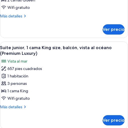
2 camas Queen
camas
Wifi gratuito
Queen
Más
Más detalles
size,
detalles
balcón,
sobre
Ver precio
Habitación
vista
junior,
al
2
Abrir
Una habitación de hotel moderna con 
jardín
7
camas
Suite junior, 1 cama King size, balcón, vista al océano
todas
Queen
(Premium Luxury)
size,
las
Vista al mar
balcón,
fotos
vista
657 pies cuadrados
de
al
1 habitación
Suite
jardín
junior,
3 personas
1
1 cama King
cama
Wifi gratuito
King
Más
Más detalles
size,
detalles
balcón,
sobre
Ver precio
Suite
vista
junior,