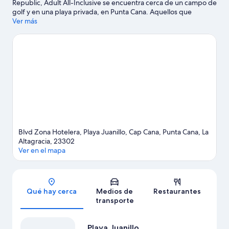
Republic, Adult All-Inclusive se encuentra cerca de un campo de
golf y en una playa privada, en Punta Cana. Aquellos que
deseen hacer una actividad pueden ir a Campo de golf Punta
Ver más
Espada y Parque temático natural Scape Park, mientras que
quienes quieran apreciar la belleza natural de la zona pueden
visitar Playa Juanillo y Playa de Punta Cana. También vale la pena
conocer El Dorado Water Park y Parque de aventuras Bavaro
Adventure Park. En la zona, puedes practicar actividades como
kayaks y buceo, o disfrutar del aire libre mientras haces tours
ecológicos y delizamientos en tirolesa.
Visita nuestra guía de
Punta Cana
Ver más resorts en Punta Cana
Blvd Zona Hotelera, Playa Juanillo, Cap Cana, Punta Cana, La
Altagracia, 23302
Ver en el mapa
Sección del mapa
Qué hay cerca
Medios de
Restaurantes
transporte
Playa Juanillo