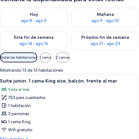
Consulta la disponibilidad para hoy ago 8 - ago 9
Consulta la disponibilidad pa
Hoy
Mañana
ago 8 - ago 9
ago 9 - ago 10
Consulta la disponibilidad para este fin de semana ago 14 - ag
Consulta la disponibilidad pa
Este fin de semana
Próximo fin de semana
ago 14 - ago 16
ago 21 - ago 23
Filtros
Todas las habitaciones
1 cama
2 camas
disponibles
para
Mostrando 13 de 13 habitaciones
las
Abrir
Habitación de hotel con una cama gran
11
Suite junior, 1 cama King size, balcón, frente al mar
habitaciones
todas
Vista al mar
las
753 pies cuadrados
fotos
de
1 habitación
Suite
3 personas
junior,
1 cama King
1
Wifi gratuito
cama
Más