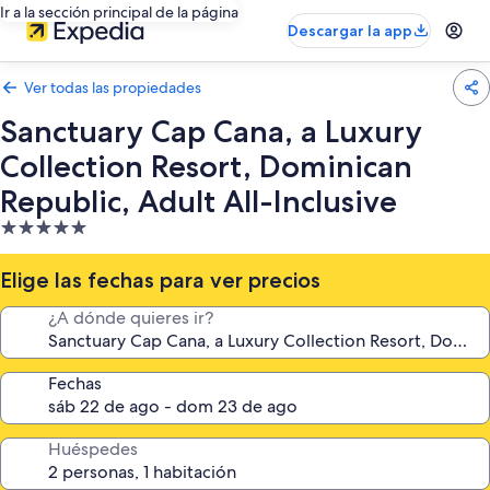
Ir a la sección principal de la página
Descargar la app
Ver todas las propiedades
Sanctuary Cap Cana, a Luxury
Collection Resort, Dominican
Republic, Adult All-Inclusive
Propiedad
de
5.0
Elige las fechas para ver precios
estrellas
¿A dónde quieres ir?
Fechas
Huéspedes