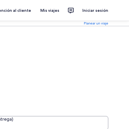
nción al cliente
Mis viajes
Iniciar sesión
Planear un viaje
ntrega)