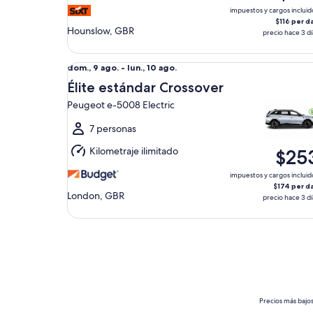
ago.
impuestos y cargos incluid
$116 per d
Hounslow, GBR
precio hace 3 dí
Élite estándar Crossover Peugeot e-5008 Electric
Del
dom., 9 ago. - lun., 10 ago.
dom.,
Élite estándar Crossover
9
Peugeot e-5008 Electric
ago.
al
7 personas
lun.,
Kilometraje ilimitado
$25
10
ago.
impuestos y cargos incluid
$174 per d
London, GBR
precio hace 3 dí
Precios más bajos