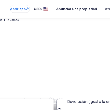
•
Abrir app
USD
Anunciar una propiedad
Ate
es
St James
James desde $50
Devolución (igual a la e