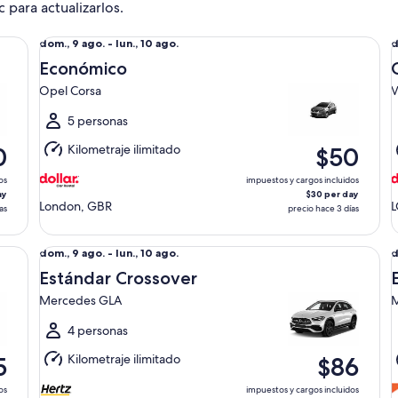
c para actualizarlos.
Económico Opel Corsa
Co
Del
D
dom., 9 ago. - lun., 10 ago.
d
dom.,
d
Económico
9
9
Opel Corsa
V
ago.
a
al
a
5 personas
lun.,
l
Kilometraje ilimitado
0
$50
10
1
ago.
a
os
impuestos y cargos incluidos
ay
$30 per day
London, GBR
as
precio hace 3 días
Estándar Crossover Mercedes GLA
Es
Del
D
dom., 9 ago. - lun., 10 ago.
d
dom.,
d
Estándar Crossover
9
9
Mercedes GLA
M
ago.
a
al
a
4 personas
lun.,
l
Kilometraje ilimitado
5
$86
10
1
ago.
a
os
impuestos y cargos incluidos