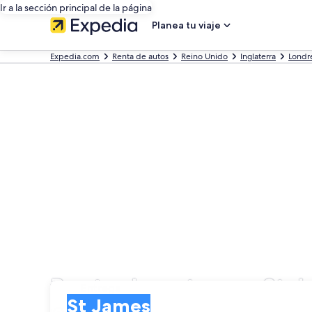
Ir a la sección principal de la página
Planea tu viaje
Expedia.com
Renta de autos
Reino Unido
Inglaterra
Londr
Renta de autos en St 
Entrega
Entrega
St James