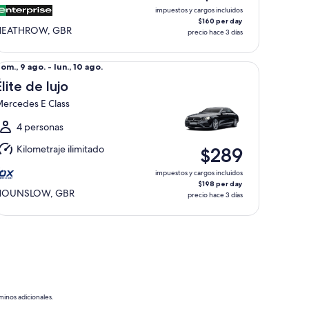
go.
impuestos y cargos incluidos
$160 per day
HEATHROW, GBR
precio hace 3 días
ite de lujo Mercedes E Class
el
om., 9 ago. - lun., 10 ago.
om.,
Élite de lujo
ercedes E Class
go.
l
4 personas
un.,
Kilometraje ilimitado
$289
0
go.
impuestos y cargos incluidos
$198 per day
HOUNSLOW, GBR
precio hace 3 días
minos adicionales.