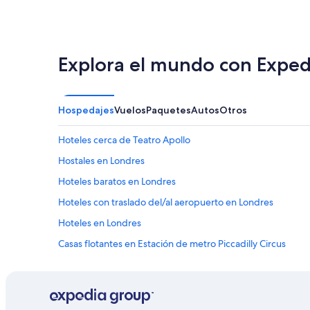
Explora el mundo con Exped
Hospedajes
Vuelos
Paquetes
Autos
Otros
Hoteles cerca de Teatro Apollo
Hostales en Londres
Hoteles baratos en Londres
Hoteles con traslado del/al aeropuerto en Londres
Hoteles en Londres
Casas flotantes en Estación de metro Piccadilly Circus
Hoteles cerca de Teatro Criterion
Hoteles 4 estrellas en Centro de la ciudad de Londres
Ace Hotel en Centro de la ciudad de Londres