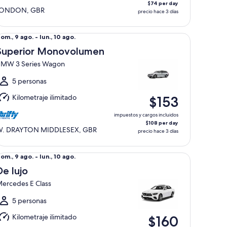
$74 per day
LONDON, GBR
precio hace 3 días
perior Monovolumen BMW 3 Series Wagon
el
om., 9 ago. - lun., 10 ago.
om.,
Superior Monovolumen
MW 3 Series Wagon
go.
l
5 personas
un.,
Kilometraje ilimitado
$153
0
go.
impuestos y cargos incluidos
$108 per day
. DRAYTON MIDDLESEX, GBR
precio hace 3 días
 lujo Mercedes E Class
el
om., 9 ago. - lun., 10 ago.
om.,
De lujo
ercedes E Class
go.
l
5 personas
un.,
Kilometraje ilimitado
$160
0