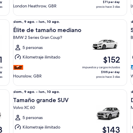
ay
$71 per day
London Heathrow, GBR
as
precio hace 3 días
Élite de tamaño mediano BMW 2 Series Gran Coup?
Su
Del
D
dom., 9 ago. - lun., 10 ago.
d
dom.,
d
Élite de tamaño mediano
9
9
BMW 2 Series Gran Coup?
B
ago.
a
al
a
5 personas
lun.,
l
Kilometraje ilimitado
1
$152
10
1
ago.
a
os
impuestos y cargos incluidos
ay
$105 per day
Hounslow, GBR
W
as
precio hace 3 días
Tamaño grande SUV Volvo XC 60
De
Del
D
dom., 9 ago. - lun., 10 ago.
d
dom.,
d
Tamaño grande SUV
9
9
Volvo XC 60
M
ago.
a
al
a
5 personas
lun.,
l
Kilometraje ilimitado
8
$143
10
1