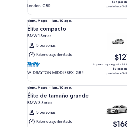
$34 per d
London, GBR
precio hace 3 dí
Élite compacto BMW 1 Series
Del
dom., 9 ago. - lun., 10 ago.
dom.,
Élite compacto
9
BMW 1 Series
ago.
al
5 personas
lun.,
Kilometraje ilimitado
$12
10
ago.
impuestos y cargos incluid
$81 per d
W. DRAYTON MIDDLESEX, GBR
precio hace 3 dí
Élite de tamaño grande BMW 3 Series
Del
dom., 9 ago. - lun., 10 ago.
dom.,
Élite de tamaño grande
9
BMW 3 Series
ago.
al
5 personas
lun.,
Kilometraje ilimitado
$16
10