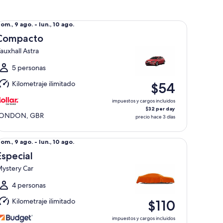
mpacto Vauxhall Astra
el
om., 9 ago. - lun., 10 ago.
om.,
Compacto
auxhall Astra
go.
l
5 personas
un.,
Kilometraje ilimitado
$54
0
go.
impuestos y cargos incluidos
$32 per day
LONDON, GBR
precio hace 3 días
pecial Mystery Car
el
om., 9 ago. - lun., 10 ago.
om.,
Especial
ystery Car
go.
l
4 personas
un.,
Kilometraje ilimitado
$110
0
go.
impuestos y cargos incluidos