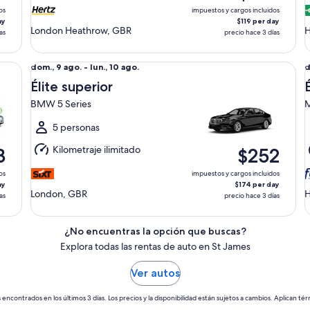
ago.
a
os
impuestos y cargos incluidos
ay
$119 per day
London Heathrow, GBR
as
precio hace 3 días
Élite superior BMW 5 Series
Él
Del
D
dom., 9 ago. - lun., 10 ago.
d
dom.,
d
Élite superior
9
9
BMW 5 Series
M
ago.
a
al
a
5 personas
lun.,
l
Kilometraje ilimitado
3
$252
10
1
ago.
a
os
impuestos y cargos incluidos
ay
$174 per day
London, GBR
as
precio hace 3 días
¿No encuentras la opción que buscas?
Explora todas las rentas de auto en St James
Ver autos
 encontrados en los últimos 3 días. Los precios y la disponibilidad están sujetos a cambios. Aplican tér