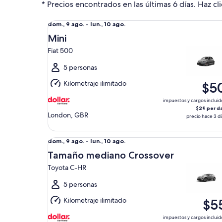
* Precios encontrados en las últimas 6 días. Haz cli
Mini Fiat 500
Del
dom., 9 ago. - lun., 10 ago.
dom.,
Mini
9
Fiat 500
ago.
al
5 personas
lun.,
Kilometraje ilimitado
$5
10
ago.
impuestos y cargos incluid
$29 per d
London, GBR
precio hace 3 dí
Tamaño mediano Crossover Toyota C-HR
Del
dom., 9 ago. - lun., 10 ago.
dom.,
Tamaño mediano Crossover
9
Toyota C-HR
ago.
al
5 personas
lun.,
Kilometraje ilimitado
$5
10
ago.
impuestos y cargos incluid