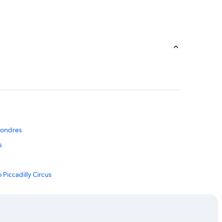
Londres
s
Piccadilly Circus
 ciudad de Londres
 ciudad de Londres
dad de Londres