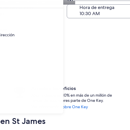
autos en St James
Devolución (igual a la e
a de devolución
Hora de entrega
go
ayor.
irección
Accede a beneficios
Ahorra desde un 10% en más de un millón de
rentas de auto si eres parte de One Key.
Ver información sobre One Key
s en St James