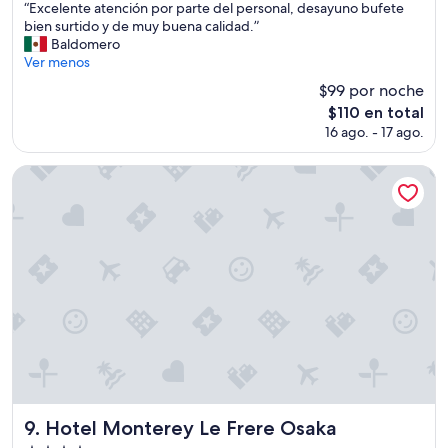
“
“Excelente atención por parte del personal, desayuno bufete
10,
ñ
E
bien surtido y de muy buena calidad.”
Magnífico,
a
x
Baldomero
(5,715
d
c
Ver menos
opiniones)
o
e
;
$99 por noche
l
s
El
$110 en total
e
e
precio
16 ago. - 17 ago.
n
a
actual
t
g
es
e
Hotel Monterey Le Frere Osaka
r
de
a
a
$110
t
d
e
e
n
c
c
e
i
e
ó
l
n
t
p
o
o
i
r
l
p
e
a
t
r
Hotel Monterey Le Frere Osaka
9. Hotel Monterey Le Frere Osaka
p
t