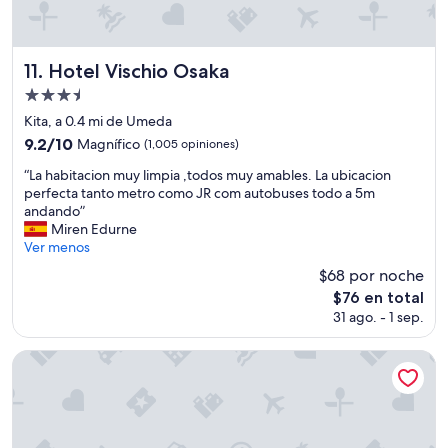
u
a
r
n
l
a
a
i
t
t
Hotel Vischio Osaka
d
11. Hotel Vischio Osaka
o
e
a
d
r
Propiedad
d
e
a
de
Kita, a 0.4 mi de Umeda
.
l
p
3.5
”
p
9.2
9.2/10
Magnífico
(1,005 opiniones)
i
estrellas
e
de
a
“
“La habitacion muy limpia ,todos muy amables. La ubicacion
r
10,
d
L
perfecta tanto metro como JR com autobuses todo a 5m
s
Magnífico,
e
a
andando”
o
(1,005
r
h
Miren Edurne
n
opiniones)
e
a
Ver menos
a
l
b
l
$68 por noche
a
i
m
j
El
$76 en total
t
u
a
precio
31 ago. - 1 sep.
a
y
c
actual
c
e
i
es
i
s
Hotel Hanshin Annex Osaka
ó
de
o
m
n
$76
n
e
d
m
r
e
u
a
s
y
d