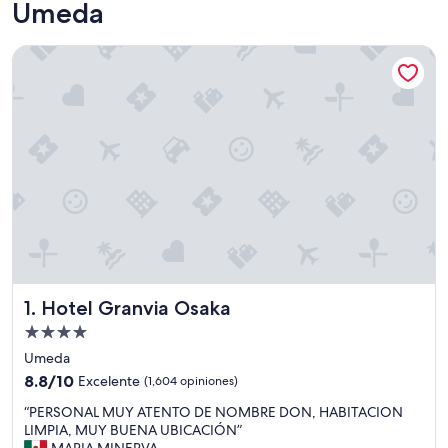
Umeda
Hotel Granvia Osaka
Hotel Granvia Osaka
1. Hotel Granvia Osaka
Propiedad
de
Umeda
4.0
8.8
8.8/10
Excelente
(1,604 opiniones)
estrellas
de
“
“PERSONAL MUY ATENTO DE NOMBRE DON, HABITACION
10,
P
LIMPIA, MUY BUENA UBICACIÓN”
Excelente,
E
MARIA MINERVA