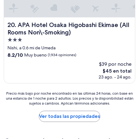
e
e
t
s
l
a
t
e
c
u
j
i
p
APA Hotel Osaka Higobashi Ekimae (All Rooms Non\-Smok
20. APA Hotel Osaka Higobashi Ekimae (All
e
ó
e
d
Rooms Non\-Smoking)
n
n
e
d
d
Propiedad
l
e
o
de
a
Nishi, a 0.6 mi de Umeda
c
c
c
3.0
a
8.2
8.2/10
Muy bueno
(1,934 opiniones)
o
i
estrellas
l
de
n
u
$39 por noche
i
10,
e
d
El
d
$45 en total
Muy
l
a
precio
a
bueno,
23 ago. - 24 ago.
p
d
actual
d
(1,934
l
,
es
.
opiniones)
u
h
de
”
Precio
Precio más bajo por noche encontrado en las últimas 24 horas, con base en
s
o
$45
una estancia de 1 noche para 2 adultos. Los precios y la disponibilidad están
más
d
s
sujetos a cambios. Aplican términos adicionales.
bajo
e
p
por
l
e
noche
Ver todas las propiedades
a
d
encontrado
u
a
en
t
r
las
o
s
últimas