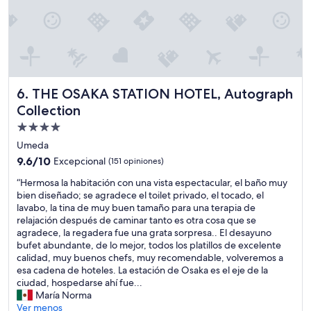
s
t
b
u
f
f
e
THE OSAKA STATION HOTEL, Autograph Collection
6. THE OSAKA STATION HOTEL, Autograph
t
h
Collection
a
Propiedad
s
de
Umeda
v
4.0
e
9.6
9.6/10
Excepcional
(151 opiniones)
r
estrellas
de
“
“Hermosa la habitación con una vista espectacular, el baño muy
y
10,
H
bien diseñado; se agradece el toilet privado, el tocado, el
f
Excepcional,
e
lavabo, la tina de muy buen tamaño para una terapia de
e
(151
r
relajación después de caminar tanto es otra cosa que se
w
opiniones)
m
agradece, la regadera fue una grata sorpresa.. El desayuno
o
o
bufet abundante, de lo mejor, todos los platillos de excelente
p
s
calidad, muy buenos chefs, muy recomendable, volveremos a
t
a
esa cadena de hoteles. La estación de Osaka es el eje de la
i
l
ciudad, hospedarse ahí fue...
o
a
María Norma
n
h
Ver menos
s