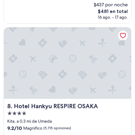
estrellas
de
$437 por noche
t
”
10,
a
El
$481 en total
Excepcional,
c
precio
(1,001
16 ago. - 17 ago.
u
actual
opiniones)
l
es
Hotel Hankyu RESPIRE OSAKA
a
de
r
$481
,
e
l
b
a
ñ
o
m
u
y
b
i
Hotel Hankyu RESPIRE OSAKA
8. Hotel Hankyu RESPIRE OSAKA
e
n
Propiedad
d
de
Kita, a 0.3 mi de Umeda
i
4.0
9.2
9.2/10
Magnífico
(5,715 opiniones)
s
estrellas
de
e