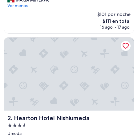
(1,604
R
Ver menos
opiniones)
S
$101 por noche
O
El
$111 en total
N
precio
16 ago. - 17 ago.
A
actual
L
es
M
Hearton Hotel Nishiumeda
de
U
$111
Y
A
T
E
N
T
O
D
E
N
O
M
B
Hearton Hotel Nishiumeda
2. Hearton Hotel Nishiumeda
R
Propiedad
E
de
D
Umeda