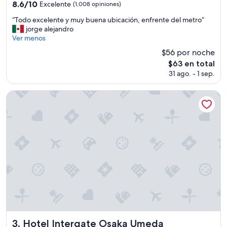
O
3.5
8.6
8.6/10
Excelente
(1,008 opiniones)
N
estrellas
de
,
“
“Todo excelente y muy buena ubicación, enfrente del metro”
10,
H
T
jorge alejandro
Excelente,
A
o
Ver menos
(1,008
B
d
opiniones)
$56 por noche
I
o
El
$63 en total
T
e
precio
A
31 ago. - 1 sep.
x
actual
C
c
es
I
e
Hotel Intergate Osaka Umeda
de
O
l
$63
N
e
L
n
I
t
M
e
P
y
I
m
A
u
,
y
M
b
U
u
Y
e
B
n
U
a
Hotel Intergate Osaka Umeda
3. Hotel Intergate Osaka Umeda