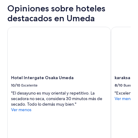
a
Opiniones sobre hoteles
”
destacados en Umeda
Hotel Intergate Osaka Umeda
karaksa hot
Hotel Intergate Osaka Umeda
karaksa ho
10/10
Excelente
8/10
Bueno
"El desayuno es muy oriental y repetitivo. La
"Excelente 
secadora no seca, considera 30 minutos más de
Ver menos
secado. Todo lo demás muy bien."
Ver menos