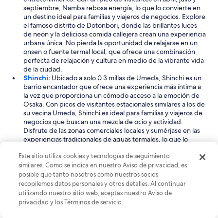
septiembre, Namba rebosa energía, lo que lo convierte en
un destino ideal para familias y viajeros de negocios. Explore
el famoso distrito de Dotonbori, donde las brillantes luces
de neón y la deliciosa comida callejera crean una experiencia
urbana única. No pierda la oportunidad de relajarse en un
onsen o fuente termal local, que ofrece una combinación
perfecta de relajación y cultura en medio de la vibrante vida
de la ciudad.
Shinchi:
Ubicado a solo 0.3 millas de Umeda, Shinchi es un
barrio encantador que ofrece una experiencia más íntima a
la vez que proporciona un cómodo acceso a la emoción de
Osaka. Con picos de visitantes estacionales similares a los de
su vecina Umeda, Shinchi es ideal para familias y viajeros de
negocios que buscan una mezcla de ocio y actividad.
Disfrute de las zonas comerciales locales y sumérjase en las
experiencias tradicionales de aguas termales, lo que lo
convierte en un acogedor refugio después de un día de
Este sitio utiliza cookies y tecnologías de seguimiento
exploración de la ciudad. La proximidad a las principales
similares. Como se indica en nuestro Aviso de privacidad, es
atracciones asegura que nunca estará lejos de la acción.
Ver menos
posible que tanto nosotros como nuestros socios
recopilemos datos personales y otros detalles. Al continuar
Cosas que hacer cerca de Umeda
utilizando nuestro sitio web, aceptas nuestro Aviso de
Umeda es un destino vibrante perfecto tanto para familias como
privacidad y los Términos de servicio.
para viajeros de negocios, ofreciendo una fantástica experiencia