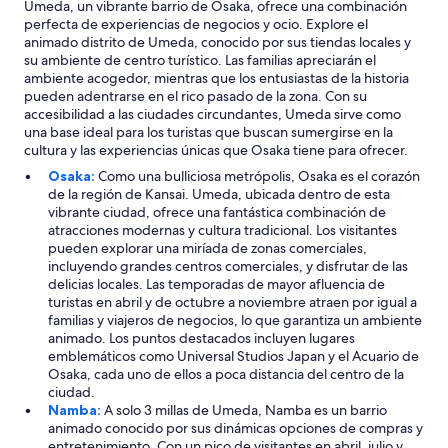
Umeda, un vibrante barrio de Osaka, ofrece una combinación
perfecta de experiencias de negocios y ocio. Explore el
animado distrito de Umeda, conocido por sus tiendas locales y
su ambiente de centro turístico. Las familias apreciarán el
ambiente acogedor, mientras que los entusiastas de la historia
pueden adentrarse en el rico pasado de la zona. Con su
accesibilidad a las ciudades circundantes, Umeda sirve como
una base ideal para los turistas que buscan sumergirse en la
cultura y las experiencias únicas que Osaka tiene para ofrecer.
Osaka:
Como una bulliciosa metrópolis, Osaka es el corazón
de la región de Kansai. Umeda, ubicada dentro de esta
vibrante ciudad, ofrece una fantástica combinación de
atracciones modernas y cultura tradicional. Los visitantes
pueden explorar una miríada de zonas comerciales,
incluyendo grandes centros comerciales, y disfrutar de las
delicias locales. Las temporadas de mayor afluencia de
turistas en abril y de octubre a noviembre atraen por igual a
familias y viajeros de negocios, lo que garantiza un ambiente
animado. Los puntos destacados incluyen lugares
emblemáticos como Universal Studios Japan y el Acuario de
Osaka, cada uno de ellos a poca distancia del centro de la
ciudad.
Namba:
A solo 3 millas de Umeda, Namba es un barrio
animado conocido por sus dinámicas opciones de compras y
entretenimiento. Con un pico de visitantes en abril, julio y