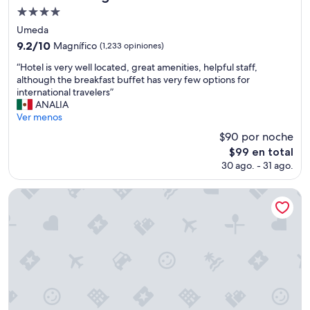
E
u
Propiedad
N
b
de
A
i
Umeda
U
c
4.0
9.2
9.2/10
Magnífico
(1,233 opiniones)
B
a
estrellas
de
I
c
“
“Hotel is very well located, great amenities, helpful staff,
10,
C
i
H
although the breakfast buffet has very few options for
Magnífico,
A
ó
o
international travelers”
(1,233
C
n
t
ANALIA
opiniones)
I
,
e
Ver menos
Ó
e
l
$90 por noche
N
n
i
El
”
$99 en total
f
s
precio
r
30 ago. - 31 ago.
v
actual
e
e
es
n
r
Hotel Monterey Osaka
de
t
y
$99
e
w
d
e
e
l
l
l
m
l
e
o
t
c
r
a