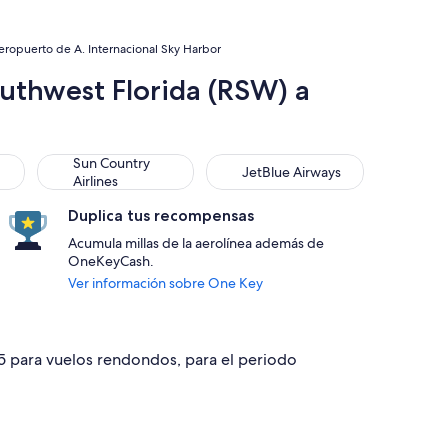
eropuerto de A. Internacional Sky Harbor
outhwest Florida (RSW) a
Sun Country Airlines
JetBlue Airways
Sun Country
JetBlue Airways
Airlines
Duplica tus recompensas
Acumula millas de la aerolínea además de
OneKeyCash.
Ver información sobre One Key
85 para vuelos rendondos, para el periodo