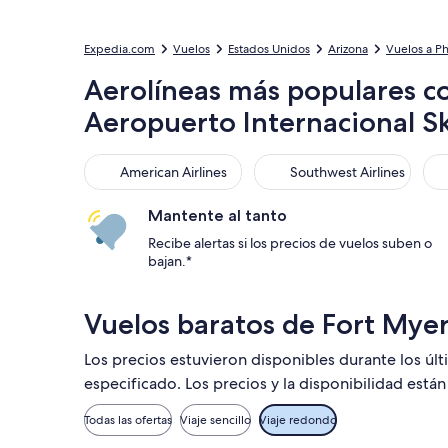
Expedia.com
Vuelos
Estados Unidos
Arizona
Vuelos a P
Aerolíneas más populares co
Aeropuerto Internacional S
American Airlines
Southwest Airlines
Uni
American Airlines
Southwest Airlines
Mantente al tanto
Recibe alertas si los precios de vuelos suben o
bajan.*
Vuelos baratos de Fort Mye
Los precios estuvieron disponibles durante los úl
especificado. Los precios y la disponibilidad está
Todas las ofertas
Viaje sencillo
Viaje redondo