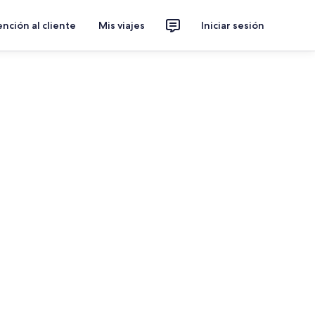
nción al cliente
Mis viajes
Iniciar sesión