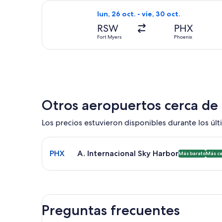
Seleccionar vuelo de JetBlue Airways
lun, 26 oct. - vie, 30 oct.
RSW
PHX
Fort Myers
Phoenix
Otros aeropuertos cerca de
Los precios estuvieron disponibles durante los últi
Seleccionar vuelo a A. Internacional Sky Harbor P
PHX
A. Internacional Sky Harbor
Más barato
Más c
Preguntas frecuentes