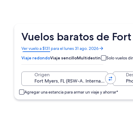
Vuelos baratos de For
Se
Ver vuelo a $131 para el lunes 31 ago. 2026
abrirá
Viaje redondo
Viaje sencillo
Multidestino
Solo vuelos di
en
una
nueva
Origen
Des
ventana
Agregar una estancia para armar un viaje y ahorrar*