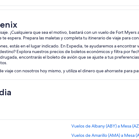
oenix
aisaje. ¡Cualquiera que sea el motivo, bastará con un vuelo de Fort Myers 
je te espera. Prepara las maletas y completa tu itinerario de viaje para co
iones, estás en el lugar indicado. En Expedia, te ayudaremos a encontrar v
destino? Explora nuestros precios de boletos económicos y filtra por fe
drugada, encontrarás el boleto de avión que se ajuste a tus preferencia
tos.
de viaje con nosotros hoy mismo, y utiliza el dinero que ahorraste para p
dia
Vuelos de Albany (ABY) a Mesa (AZ
Vuelos de Amarillo (AMA) a Mesa (