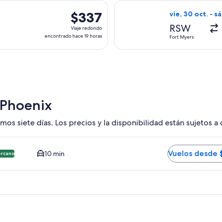
actual
, con salida el lun, 26 oct. desde Fort Myers hacia Phoenix, co
Seleccionar vuel
$337
$337
vie, 30 oct. - sá
Viaje
RSW
Viaje redondo
redondo,
encontrado hace 19 horas
Fort Myers
encontrado
hace
19
horas
 Phoenix
mos siete días. Los precios y la disponibilidad están sujetos a
HX. Opción más barata y cercana disponible. El tiempo promed
Vuelos desde 
10 min
ercano