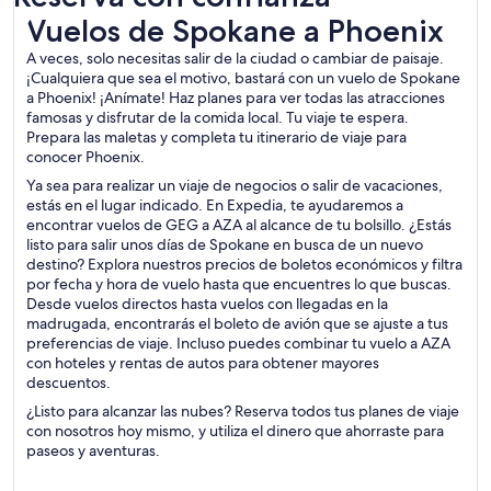
Vuelos de Spokane a Phoenix
Vuelos de Spokane a Phoenix
A veces, solo necesitas salir de la ciudad o cambiar de paisaje.
¡Cualquiera que sea el motivo, bastará con un vuelo de Spokane
a Phoenix! ¡Anímate! Haz planes para ver todas las atracciones
famosas y disfrutar de la comida local. Tu viaje te espera.
Prepara las maletas y completa tu itinerario de viaje para
conocer Phoenix.
Ya sea para realizar un viaje de negocios o salir de vacaciones,
estás en el lugar indicado. En Expedia, te ayudaremos a
encontrar vuelos de GEG a AZA al alcance de tu bolsillo. ¿Estás
listo para salir unos días de Spokane en busca de un nuevo
destino? Explora nuestros precios de boletos económicos y filtra
por fecha y hora de vuelo hasta que encuentres lo que buscas.
Desde vuelos directos hasta vuelos con llegadas en la
madrugada, encontrarás el boleto de avión que se ajuste a tus
preferencias de viaje. Incluso puedes combinar tu vuelo a AZA
con hoteles y rentas de autos para obtener mayores
descuentos.
¿Listo para alcanzar las nubes? Reserva todos tus planes de viaje
con nosotros hoy mismo, y utiliza el dinero que ahorraste para
paseos y aventuras.