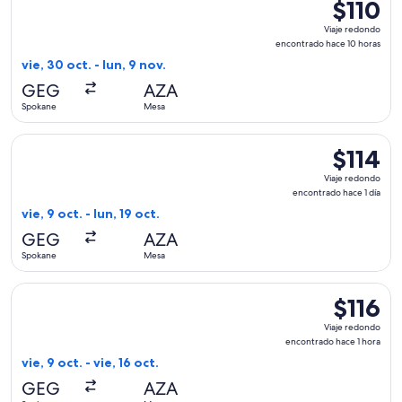
$110
$110
Viaje
Viaje redondo
redondo,
encontrado hace 10 horas
encontrad
vie, 30 oct. - lun, 9 nov.
hace
GEG
AZA
10
Spokane
Mesa
horas
Seleccionar vuelo de Allegiant Air, con salida el vie, 9 oct.
$114
$114
Viaje
Viaje redondo
redondo,
encontrado hace 1 día
encontrad
vie, 9 oct. - lun, 19 oct.
hace
GEG
AZA
1
Spokane
Mesa
día
Seleccionar vuelo de Allegiant Air, con salida el vie, 9 oct.
$116
$116
Viaje
Viaje redondo
redondo,
encontrado hace 1 hora
encontrad
vie, 9 oct. - vie, 16 oct.
hace
GEG
AZA
1