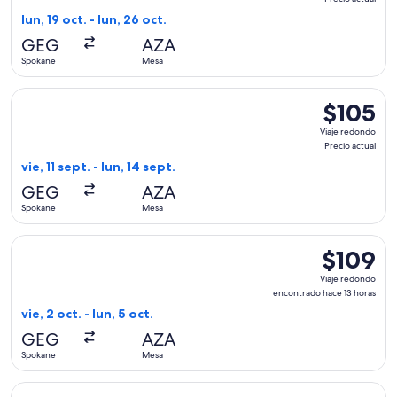
Precio
lun, 19 oct. - lun, 26 oct.
actual
GEG
AZA
Spokane
Mesa
Seleccionar vuelo de Allegiant Air, con salida el vie, 11 sept
$105
$105
Viaje
Viaje redondo
redondo,
Precio actual
Precio
vie, 11 sept. - lun, 14 sept.
actual
GEG
AZA
Spokane
Mesa
Seleccionar vuelo de Allegiant Air, con salida el vie, 2 oct.
$109
$109
Viaje
Viaje redondo
redondo,
encontrado hace 13 horas
encontrado
vie, 2 oct. - lun, 5 oct.
hace
GEG
AZA
13
Spokane
Mesa
horas
Seleccionar vuelo de Allegiant Air, con salida el vie, 30 oct