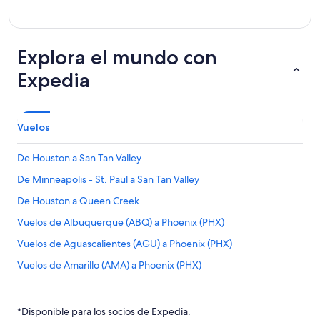
Explora el mundo con
Expedia
Vuelos
De Houston a San Tan Valley
De Minneapolis - St. Paul a San Tan Valley
De Houston a Queen Creek
Vuelos de Albuquerque (ABQ) a Phoenix (PHX)
Vuelos de Aguascalientes (AGU) a Phoenix (PHX)
Vuelos de Amarillo (AMA) a Phoenix (PHX)
Vuelos de Bakersfield (BFL) a Phoenix (PHX)
Vuelos de Birmingham (BHM) a Phoenix (PHX)
*Disponible para los socios de Expedia.