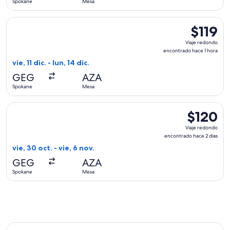
Spokane
Mesa
hora
Seleccionar vuelo de Allegiant Air, con salida el vie, 11 dic.
$119
$119
Viaje
Viaje redondo
redondo,
encontrado hace 1 hora
encontrad
vie, 11 dic. - lun, 14 dic.
hace
GEG
AZA
1
Spokane
Mesa
hora
Seleccionar vuelo de Allegiant Air, con salida el vie, 30 oct
$120
$120
Viaje
Viaje redondo
redondo,
encontrado hace 2 días
encontrado
vie, 30 oct. - vie, 6 nov.
hace
GEG
AZA
2
Spokane
Mesa
días