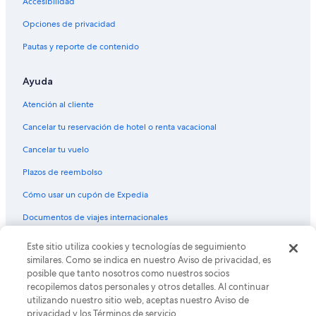
Accesibilidad
Vuelos de Midland (MAF) a Phoenix (PHX)
Vuelos de Kansas City (MCI) a Phoenix (PHX)
Opciones de privacidad
Vuelos de Memphis (MEM) a Phoenix (PHX)
Pautas y reporte de contenido
Vuelos de Ciudad de México (MEX) a Phoenix (PHX)
Ayuda
Vuelos de McAllen (MFE) a Phoenix (PHX)
Atención al cliente
Vuelos de Miami (MIA) a Phoenix (PHX)
Cancelar tu reservación de hotel o renta vacacional
Vuelos de Milwaukee (MKE) a Phoenix (PHX)
Cancelar tu vuelo
Vuelos de Morelia (MLM) a Phoenix (PHX)
Vuelos de Minneapolis (MSP) a Phoenix (PHX)
Plazos de reembolso
Vuelos de Nueva Orleans (MSY) a Phoenix (PHX)
Cómo usar un cupón de Expedia
Vuelos de Monterrey (MTY) a Phoenix (PHX)
Documentos de viajes internacionales
Vuelos de Mexicali (MXL) a Phoenix (PHX)
Este sitio utiliza cookies y tecnologías de seguimiento
© 2026 Expedia, Inc., una empresa de Expedia Group. Todos los
Vuelos de Mazatlán (MZT) a Phoenix (PHX)
derechos reservados. Expedia y el logo de Expedia son marcas
similares. Como se indica en nuestro Aviso de privacidad, es
registradas o marcas comerciales de Expedia, Inc. CST# 2029030-50.
posible que tanto nosotros como nuestros socios
Vuelos de Oakland (OAK) a Phoenix (PHX)
recopilemos datos personales y otros detalles. Al continuar
Vuelos de Oklahoma City (OKC) a Phoenix (PHX)
utilizando nuestro sitio web, aceptas nuestro Aviso de
privacidad y los Términos de servicio.