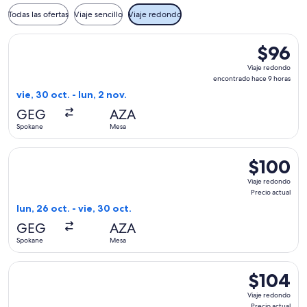
Todas las ofertas
Viaje sencillo
Viaje redondo
Seleccionar vuelo de Allegiant Air, con salida el vie, 30 oc
$96
$96
Viaje
Viaje redondo
redondo,
encontrado hace 9 horas
encontra
vie, 30 oct. - lun, 2 nov.
hace
GEG
AZA
9
Spokane
Mesa
horas
Seleccionar vuelo de Allegiant Air, con salida el lun, 26 oct
$100
$100
Viaje
Viaje redondo
redondo,
Precio actual
Precio
lun, 26 oct. - vie, 30 oct.
actual
GEG
AZA
Spokane
Mesa
Seleccionar vuelo de Allegiant Air, con salida el lun, 19 oct
$104
$104
Viaje
Viaje redondo
redondo,
Precio actual