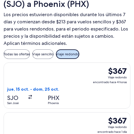
(SJO) a Phoenix (PHX)
Los precios estuvieron disponibles durante los últimos 7
días y comienzan desde $213 para vuelos sencillos y $367
para vuelos rendondos, para el periodo especificado. Los
precios y la disponibilidad están sujetos a cambios.
Aplican términos adicionales.
Todas las ofertas
Viaje sencillo
Viaje redondo
Seleccionar vuelo de United, con salida el jue, 15 oct. desd
$367
$367
Viaje
Viaje redondo
redondo,
encontrado hace 4 horas
encontrado
jue, 15 oct. - dom, 25 oct.
hace
SJO
PHX
4
San José
Phoenix
horas
Seleccionar vuelo de Southwest Airlines, con salida el jue, 
$367
$367
Viaje
Viaje redondo
redondo,
encontrado hace 1 día