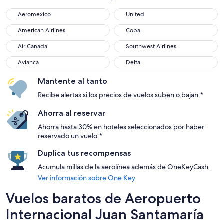
Aeromexico
United
Aeromexico
United
American Airlines
Copa
American Airlines
Copa
Air Canada
Southwest Airlines
Air Canada
Southwest Airlines
Avianca
Delta
Avianca
Delta
Mantente al tanto
Recibe alertas si los precios de vuelos suben o bajan.*
Ahorra al reservar
Ahorra hasta 30% en hoteles seleccionados por haber
reservado un vuelo.*
Duplica tus recompensas
Acumula millas de la aerolínea además de OneKeyCash.
Ver información sobre One Key
Vuelos baratos de Aeropuerto
Internacional Juan Santamaría