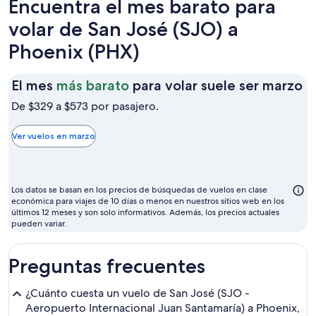
Encuentra el mes barato para
volar de San José (SJO) a
Phoenix (PHX)
El
El mes
más barato
para volar suele ser marzo
m
De $329 a $573 por pasajero.
m
b
Ver vuelos en marzo
p
vo
su
Los datos se basan en los precios de búsquedas de vuelos en clase
se
económica para viajes de 10 días o menos en nuestros sitios web en los
últimos 12 meses y son solo informativos. Además, los precios actuales
m
pueden variar.
Preguntas frecuentes
¿Cuánto cuesta un vuelo de San José (SJO -
Aeropuerto Internacional Juan Santamaría) a Phoenix,