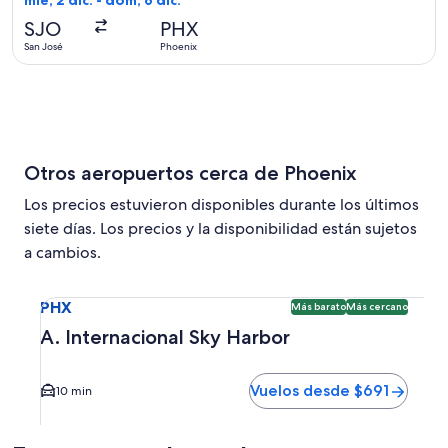
mié, 2 dic. - dom, 6 dic.
hace
SJO
PHX
4
San José
Phoenix
días
Otros aeropuertos cerca de Phoenix
Los precios estuvieron disponibles durante los últimos
siete días. Los precios y la disponibilidad están sujetos
a cambios.
Seleccionar vuelo a A. Internacional Sky Harbor PHX. Opci
PHX
Más barato
Más cercano
A. Internacional Sky Harbor
Vuelos desde $691
10 min