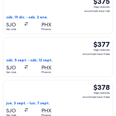
$375
Viaje
Viaje redondo
redondo,
encontrado hace 1 día
encontrado
sáb, 19 dic. - sáb, 2 ene.
hace
SJO
PHX
1
San José
Phoenix
día
Seleccionar vuelo de American Airlines, con salida el sáb, 5
$377
$377
Viaje
Viaje redondo
redondo,
encontrado hace 4 días
encontrado
sáb, 5 sept. - sáb, 12 sept.
hace
SJO
PHX
4
San José
Phoenix
días
Seleccionar vuelo de United, con salida el jue, 3 sept. desde
$378
$378
Viaje
Viaje redondo
redondo,
encontrado hace 4 días
encontrado
jue, 3 sept. - lun, 7 sept.
hace
SJO
PHX
4
San José
Phoenix