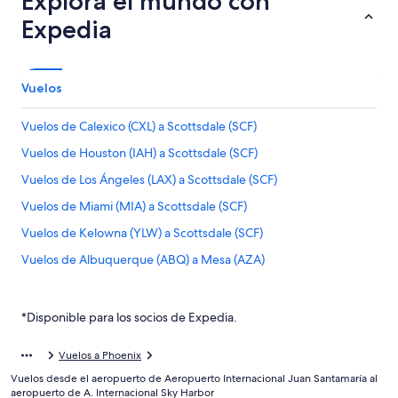
Explora el mundo con
Expedia
Vuelos
Vuelos de Calexico (CXL) a Scottsdale (SCF)
Vuelos de Houston (IAH) a Scottsdale (SCF)
Vuelos de Los Ángeles (LAX) a Scottsdale (SCF)
Vuelos de Miami (MIA) a Scottsdale (SCF)
Vuelos de Kelowna (YLW) a Scottsdale (SCF)
Vuelos de Albuquerque (ABQ) a Mesa (AZA)
Vuelos de Albany (ABY) a Mesa (AZA)
Vuelos de Alpine (ALE) a Mesa (AZA)
*Disponible para los socios de Expedia.
Vuelos de Amarillo (AMA) a Mesa (AZA)
Vuelos a Phoenix
Vuelos de Assab (ASA) a Mesa (AZA)
Vuelos desde el aeropuerto de Aeropuerto Internacional Juan Santamaría al
Vuelos de Appleton (ATW) a Mesa (AZA)
aeropuerto de A. Internacional Sky Harbor