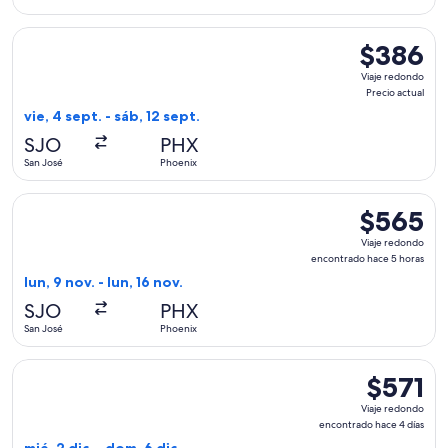
días
Seleccionar vuelo de Southwest Airlines, con salida el vie, 4
$386
$386
Viaje
Viaje redondo
redondo,
Precio actual
Precio
vie, 4 sept. - sáb, 12 sept.
actual
SJO
PHX
San José
Phoenix
Seleccionar vuelo de Delta, con salida el lun, 9 nov. desde 
$565
$565
Viaje
Viaje redondo
redondo,
encontrado hace 5 horas
encontrado
lun, 9 nov. - lun, 16 nov.
hace
SJO
PHX
5
San José
Phoenix
horas
Seleccionar vuelo de JetBlue Airways, con salida el mié, 2 d
$571
$571
Viaje
Viaje redondo
redondo,
encontrado hace 4 días
encontrad