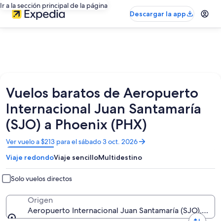
Ir a la sección principal de la página
Descargar la app
Vuelos baratos de Aeropuerto
Internacional Juan Santamaría
(SJO) a Phoenix (PHX)
Se
Ver vuelo a $213 para el sábado 3 oct. 2026
abrirá
Viaje redondo
Viaje sencillo
Multidestino
en
una
nueva
Solo vuelos directos
ventana
Origen
Aeropuerto Internacional Juan Santamaría (SJO), San 