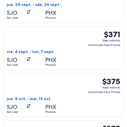
encontrado
jue, 24 sept. - sáb, 26 sept.
hace
SJO
PHX
1
San José
Phoenix
día
Seleccionar vuelo de American Airlines, con salida el vie, 4 
$371
$371
Viaje
Viaje redondo
redondo,
encontrado hace 6 horas
encontrad
vie, 4 sept. - lun, 7 sept.
hace
SJO
PHX
6
San José
Phoenix
horas
Seleccionar vuelo de American Airlines, con salida el jue, 8 
$375
$375
Viaje
Viaje redondo
redondo,
encontrado hace 11 horas
encontrado
jue, 8 oct. - mar, 13 oct.
hace
SJO
PHX
11
San José
Phoenix
horas
Seleccionar vuelo de United, con salida el sáb, 19 dic. desde
$375