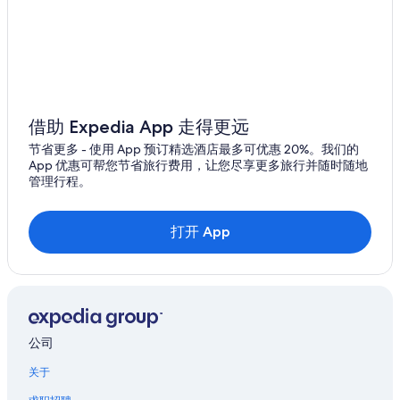
鲁斯金
泽弗希尔斯
棕榈港
蓝多湖
借助 Expedia App 走得更远
节省更多 - 使用 App 预订精选酒店最多可优惠 20%。我们的
卢茨
App 优惠可帮您节省旅行费用，让您尽享更多旅行并随时随地
管理行程。
奥德马尔
哈得孙
打开 App
圣彼得斯堡 - 克利尔沃特
里弗维尤
塞夫纳
公司
多佛尔
关于
鲍灵格林