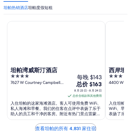
坦帕热销酒店
坦帕度假短租
坦帕湾威斯汀酒店
西岸坦帕机
坦帕湾威斯汀酒店
西岸坦
4
每晚 $143
3
out
out
7627 W Courtney Campbell
4400 W Cyp
8
总价 $163
Cswy Tampa FL
of
of
月
8 月 23 日 - 8 月 24 日
5
5
23
总价含税款和其他费用
日
入住坦帕的这家海滩酒店。客人可使用免费 WiFi、
入住坦帕的
到
私人海滩和早餐。我们的住客在点评中表扬了乐于
WiFi、
助人的员工和干净的客房。附近有热门景点雷蒙德·
表扬了乐于
8
詹姆斯体育馆和乔治·施泰因布伦纳训练场。
景点雷蒙德
月
24
查看坦帕的所有 4,831 家住宿