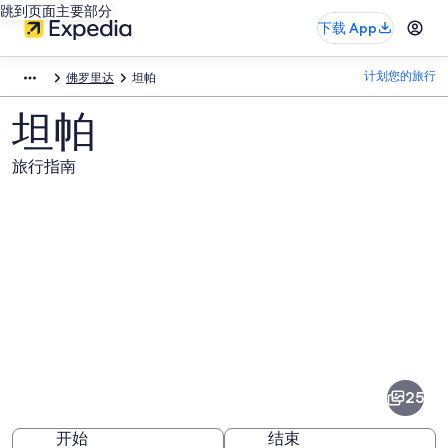
跳到页面主要部分
下载 App
计划您的旅行
佛罗里达
坦帕
坦帕
旅行指南
坦
帕
图
25
片
开始
结束