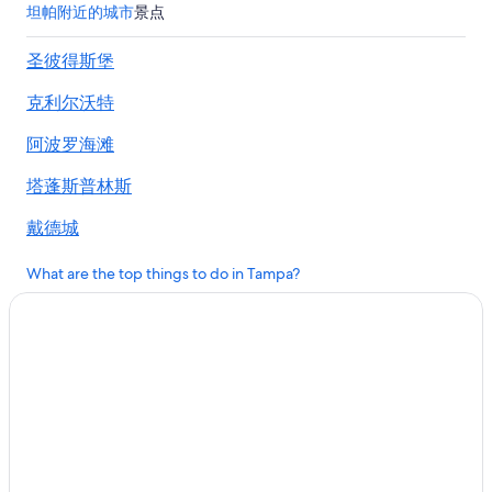
坦帕联合站的公寓
坦帕附近的城市
景点
坦帕联合站的民宿
圣彼得斯堡
坦帕联合站的木屋
克利尔沃特
坦帕联合站的家庭旅馆
坦帕联合站的别墅
阿波罗海滩
坦帕河岸附近的酒店
塔蓬斯普林斯
位于海德公园的娱乐场酒店
戴德城
位于海德公园的家庭式酒店
博格新港口
坦帕大学附近的酒店
What are the top things to do in Tampa?
韦斯特肖尔的酒店
帕尔梅托
位于亚美尼亚花园庄园的Hilton Hotels
普朗特城
国际广场和湾街附近的酒店
安全港
希尔斯伯勒县的别墅
太阳城中心
佛罗里达水族馆附近的酒店
美国胜利号海员手纪念馆附近的酒店
斯皮里特山