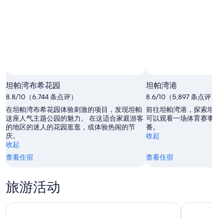
的
格，
日
为
价
入
期
8
格，
住
月
为
入
日
5
8
住
日
月
期
日
-
6
为
8
日
期
8
月
-
月
为
坦帕湾布希花园
坦帕湾港
6
8
7
8
日
月
8.8/10（6,744 条点评）
日
月
8.6/10（5,897 条点评）
7
-
14
在坦帕湾布希花园体验刺激的项目，发现坦帕
前往坦帕湾港，探索坦
日
8
日
这座人气主题公园的魅力。 在这适合家庭游客
可以观看一场体育赛事
的地区的迷人的花园逛逛，或体验热闹的节
番。
月
-
庆。
收起
9
8
收起
日
月
查看住宿
查看住宿
16
日
旅游活动
位于坦帕的佛罗里达水族馆
佛罗里达州