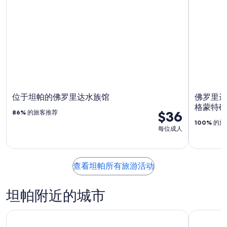
位于坦帕的佛罗里达水族馆
佛罗里达
格蒙特礁
$36
86%
的旅客推荐
100%
的旅
每位成人
查看坦帕所有旅游活动
坦帕附近的城市