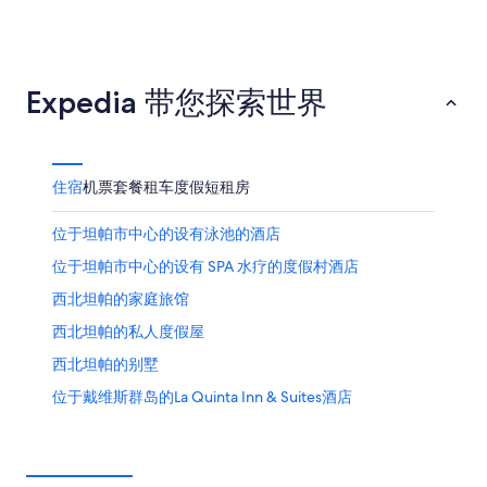
杰克逊维
亚特兰大
Expedia 带您探索世界
住宿
机票
套餐
租车
度假短租房
位于坦帕市中心的设有泳池的酒店
位于坦帕市中心的设有 SPA 水疗的度假村酒店
西北坦帕的家庭旅馆
西北坦帕的私人度假屋
西北坦帕的别墅
位于戴维斯群岛的La Quinta Inn & Suites酒店
东北坦帕的酒店
北海德公园的酒店