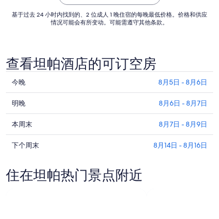
日
的
基于过去 24 小时内找到的、2 位成人 1 晚住宿的每晚最低价格。价格和供应
情况可能会有所变动。可能需遵守其他条款。
每
晚
价
格
查看坦帕酒店的可订空房
总
价
查
今晚
8月5日 - 8月6日
$163
看
查
坦
明晚
8月6日 - 8月7日
看
帕
查
坦
本周末
8月7日 - 8月9日
今
看
帕
晚
查
坦
下个周末
8月14日 - 8月16日
明
的
看
帕
晚
价
坦
本
的
格，
住在坦帕热门景点附近
帕
周
价
入
下
末
格，
住
周
的
入
日
末
价
住
期