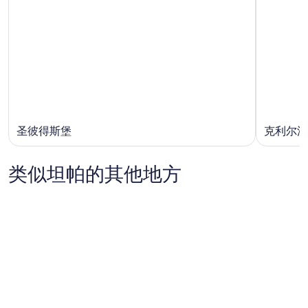
圣彼得斯堡
克利尔沃
类似坦帕的其他地方
杰克逊维
亚特兰大