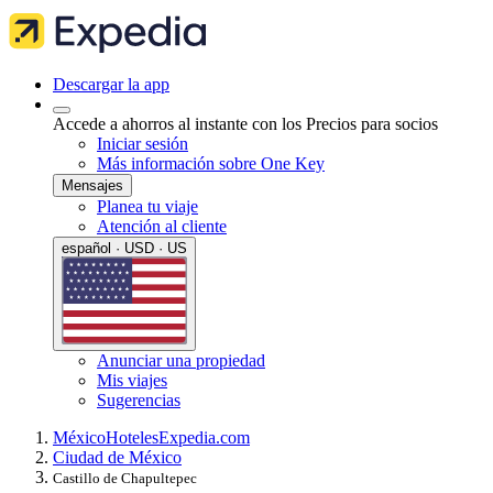
Descargar la app
Accede a ahorros al instante con los Precios para socios
Iniciar sesión
Más información sobre One Key
Mensajes
Planea tu viaje
Atención al cliente
español · USD · US
Anunciar una propiedad
Mis viajes
Sugerencias
México
Hoteles
Expedia.com
Ciudad de México
Castillo de Chapultepec