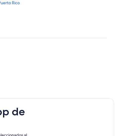
Puerto Rico
erto Rico
pp de
leccionados al