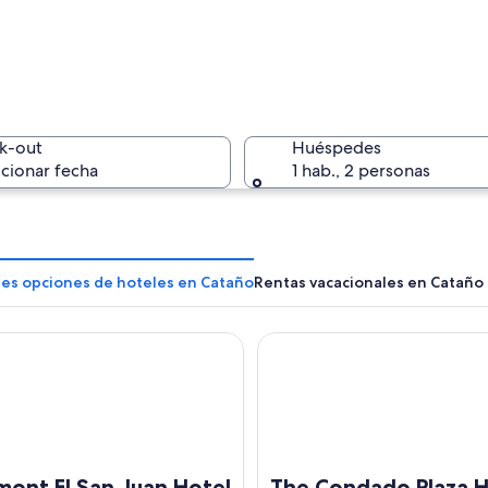
Un edific
k-out
Huéspedes
cionar fecha
1 hab., 2 personas
Un porche
res opciones de hoteles en Cataño
Rentas vacacionales en Cataño
t El San Juan Hotel
The Condado Plaza Hotel
on las letras
mont El San Juan Hotel
The Condado Plaza H