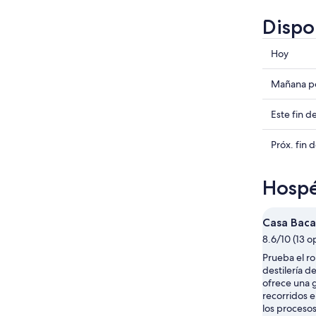
Dispo
Consulta
Hoy
precios
en
Consulta
Mañana po
Cataño
precios
para
en
Consulta
Este fin 
hoy,
Cataño
precios
6
para
en
Consulta
Próx. fin
ago
mañana
Cataño
precios
-
por
para
en
Hospé
7
la
este
Cataño
ago
noche,
fin
para
7
de
el
Casa Baca
ago
semana,
próximo
8.6/10 (13 o
-
7
fin
Prueba el r
8
ago
de
destilería d
ago
-
semana,
ofrece una 
9
14
recorridos e
ago
ago
los proceso