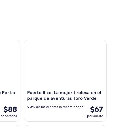
r La Selva Del Yunque
Puerto Rico: La mejor tirolesa en el parque de ave
 Por La
Puerto Rico: La mejor tirolesa en el
parque de aventuras Toro Verde
$88
$67
90%
de los clientes lo recomiendan
or persona
por adulto