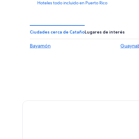
Hoteles todo incluido en Puerto Rico
Hoteles con área de juegos en Puerto Rico
Hoteles en Puerto Rico
Casas de campo en Puerto Rico
Ciudades cerca de Cataño
Lugares de interés
Apartamentos en Puerto Rico
Bayamón
Guayna
Hostales en Puerto Rico
Hoteles cerca de Paseo de la Princesa
Hoteles en Isla de Puerto Rico