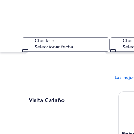
Check-in
Chec
Seleccionar fecha
Selec
Explorar mapa
Las mejo
Fairmon
Un letrero grande c
Visita Cataño
Fair