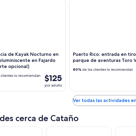
a de Kayak Nocturno en Bahía Bioluminiscente en Fajardo (tra
Puerto Rico: entrada en tirole
ncia de Kayak Nocturno en
Puerto Rico: entrada en tiro
ioluminiscente en Fajardo
parque de aventuras Toro 
rte opcional)
80%
de los clientes lo recomiendan
$125
 clientes lo recomiendan
por adulto
Ver todas las actividades e
des cerca de Cataño