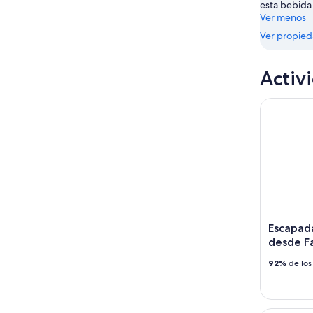
esta bebida
-
Ver menos
16
ago
Ver propie
Activ
Escapada d
Escapada
desde Fa
92%
de los