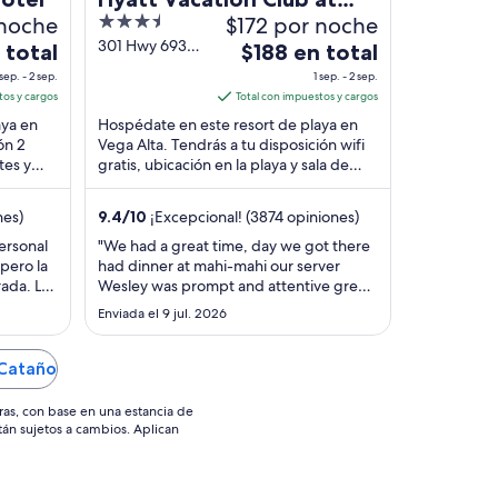
 noche
3.5
$172 por noche
Hacienda del Mar, Dorado
out
301 Hwy 693
El
 total
$188 en total
Vega Alta
of
precio
 sep. - 2 sep.
1 sep. - 2 sep.
5
es
tos y cargos
Total con impuestos y cargos
de
aya en
Hospédate en este resort de playa en
$188
ón 2
Vega Alta. Tendrás a tu disposición wifi
tes y
gratis, ubicación en la playa y sala de
en
fitness. Nuestros huéspedes destacan la
total
...
por
nes)
9.4
/
10
¡Excepcional! (3874 opiniones)
noche
ersonal
"We had a great time, day we got there
del
pero la
had dinner at mahi-mahi our server
1
ada. Las
Wesley was prompt and attentive great
sep
ucias y
service and great food. Spent the day
Enviada el 9 jul. 2026
pgrade a
by the pool enjoying the amenities and
al
a el TV
hand ablast! Will be considering another
2
n y solo
stay!"
 Cataño
sep
ras, con base en una estancia de
stán sujetos a cambios. Aplican