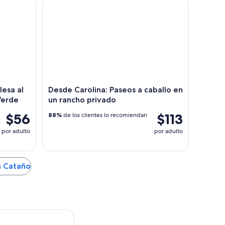
nsporte opcional)
sa al parque de aventuras Toro Verde
Desde Carolina: Paseos a caballo en un rancho pri
lesa al
Desde Carolina: Paseos a caballo en
Verde
un rancho privado
$56
$113
88%
de los clientes lo recomiendan
por adulto
por adulto
n Cataño