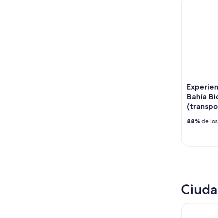
Experienci
Experie
Bahía B
(transpo
88%
de los
Ciuda