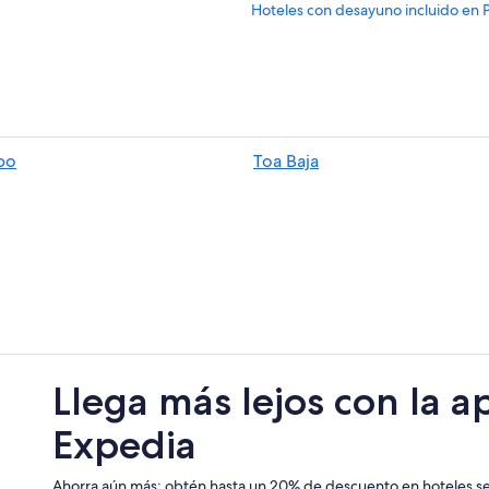
Hoteles con desayuno incluido en 
Hoteles con parque acuático en Pu
Cabañas en Puerto Rico
Casas flotantes en Puerto Rico
Hoteles haciendas en Puerto Rico
bo
Toa Baja
Moteles en Puerto Rico
Hoteles todo incluido en San Juan
Llega más lejos con la a
Expedia
Ahorra aún más: obtén hasta un 20% de descuento en hoteles se