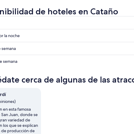
nibilidad de hoteles en Cataño
r
r
r la noche
r
de semana
r
 de semana
date cerca de algunas de las atra
rdí
piniones)
on en esta famosa
e San Juan, donde se
gran variedad de
n los que se explican
s de producción de