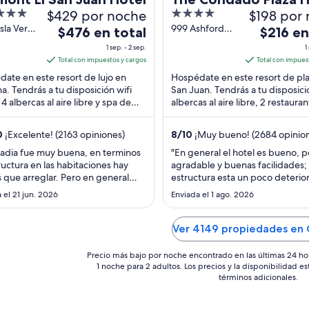
$429 por noche
4
$198 por
out
sla Verde
999 Ashford
El
El
$476 en total
$216 en
e
Avenue San
of
precio
precio
1 sep. - 2 sep.
1
na
Juan
5
es
es
Total con impuestos y cargos
Total con impues
de
de
ate en este resort de lujo en
Hospédate en este resort de pl
$476
$216
na. Tendrás a tu disposición wifi
San Juan. Tendrás a tu disposici
 4 albercas al aire libre y spa de
en
albercas al aire libre, 2 restauran
en
cio completo. Nuestros huéspedes
ubicación en la playa. Nuestros
total
total
an ...
huéspedes ...
por
por
0
¡Excelente! (2163 opiniones)
8
/
10
¡Muy bueno! (2684 opinio
noche
noche
tadia fue muy buena, en terminos
"En general el hotel es bueno, p
del
del
ructura en las habitaciones hay
agradable y buenas facilidades; 
1
1
s que arreglar. Pero en general
estructura esta un poco deterior
sep
sep
muy bueno"
alfombras de los pasillos lucen s
 el 21 jun. 2026
Enviada el 1 ago. 2026
las habitaciones necesitan un u
al
al
nivel general. Durante la estanci
2
2
no funcionaba, luego lo revisaro
Ver 4149 propiedades en
sep
sep
tenia acceso a ..."
Precio más bajo por noche encontrado en las últimas 24 ho
1 noche para 2 adultos. Los precios y la disponibilidad e
términos adicionales.