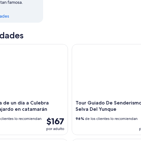
 tan famosa.
dades
idades
e un día a Culebra desde Fajardo en catamarán
Tour Guiado De Senderismo Po
 de un día a Culebra
Tour Guiado De Senderismo
jardo en catamarán
Selva Del Yunque
$167
 clientes lo recomiendan
96%
de los clientes lo recomiendan
por adulto
p