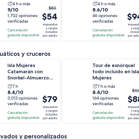
Adventuring Eco Park
La
La
4 h o más
4 h o más
El
$80
9.0
8.6
9/10
8.6/10
actividad
actividad
$54
precio
El
$9
de
1,702 opiniones
de
46 opiniones
dura
dura
anterior
preci
verificadas
verificadas
10
10
4
4
impuestos
impues
era
es
con
con
y cargos
y car
horas
horas
Cancelación
Cancelación
incluidos
inclui
$80
de
1702
46
gratuita disponible
gratuita disponible
por adulto
por adu
y
$94.
opiniones
opiniones
el
por
uáticos y cruceros
actual
adult
es
es Catamarán con Snorkel-Almuerzo Opcional, Bar Abierto y Tra
Tour de esnórquel todo incluido en
Isla Mujeres
Tour de esnórquel
$54
Catamarán con
todo incluido en Isla
por
Snorkel-Almuerzo
Mujeres
adulto
Opcional, Bar
La
La
7 h
7 h o más
Abierto y Traslad...
El
$10
8.4
8.4
8.4/10
8.4/10
actividad
actividad
El
$79
$8
pr
de
3,013 opiniones
de
164 opiniones
dura
dura
precio
ant
verificadas
verificadas
10
10
7
7
impuestos
impues
es
era
con
con
y cargos
y car
horas
horas
Cancelación
Cancelación
incluidos
inclui
de
$1
3013
164
gratuita disponible
gratuita disponible
por adulto
por adu
$79.
y
opiniones
opiniones
por
el
ivados y personalizados
adulto
act