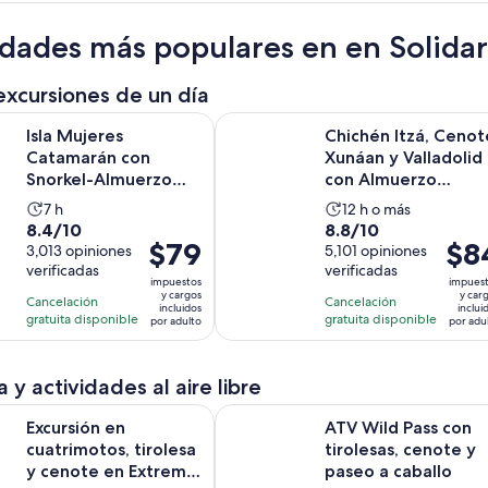
idades más populares en en Solida
excursiones de un día
es Catamarán con Snorkel-Almuerzo Opcional, Bar Abierto y Tra
Chichén Itzá, Cenote Xunáan y Vall
Isla Mujeres
Chichén Itzá, Cenot
Catamarán con
Xunáan y Valladolid
Snorkel-Almuerzo
con Almuerzo
Opcional, Bar
Tradicional Buffet
La
La
7 h
12 h o más
Abierto y Traslad...
8.4
8.8
8.4/10
8.8/10
actividad
actividad
El
$79
El
$8
de
3,013 opiniones
de
5,101 opiniones
dura
dura
precio
preci
verificadas
verificadas
10
10
7
12
impuestos
impues
es
es
con
con
y cargos
y car
horas
horas
Cancelación
Cancelación
incluidos
inclui
de
de
3013
5101
gratuita disponible
gratuita disponible
por adulto
por adu
$79.
$84.
opiniones
opiniones
por
por
adulto
adult
 y actividades al aire libre
en cuatrimotos, tirolesa y cenote en Extreme Adventuring Eco
ATV Wild Pass con tirolesas, cenot
Excursión en
ATV Wild Pass con
cuatrimotos, tirolesa
tirolesas, cenote y
y cenote en Extreme
paseo a caballo