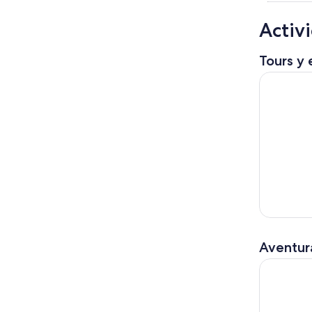
Activ
Tours y 
Isla Mujer
Aventura
Excursión 