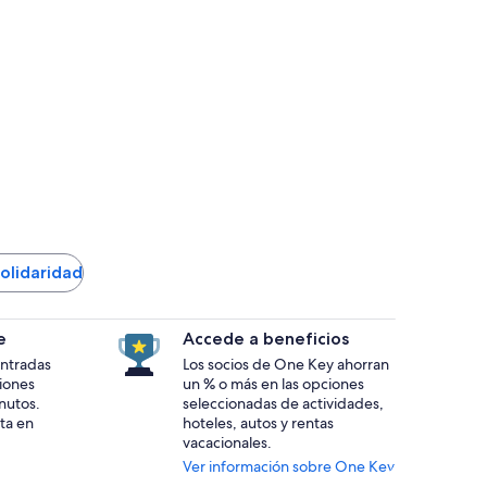
Solidaridad
e
Accede a beneficios
 entradas
Los socios de One Key ahorran
ciones
un % o más en las opciones
nutos.
seleccionadas de actividades,
ta en
hoteles, autos y rentas
vacacionales.
Ver información sobre One Key