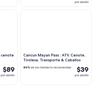
por adulto
la Open Bar
enote y paseo a caballo
Cancun Mayan Pass : ATV, Cenote, Tirolesa, Transp
, cenote
Cancun Mayan Pass : ATV, Cenote,
Tirolesa, Transporte & Caballos
$89
$39
86%
de los clientes lo recomiendan
por adulto
por adulto
laya