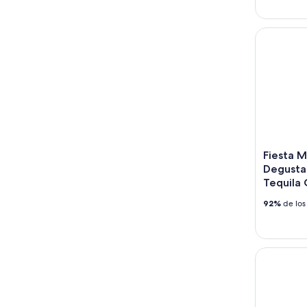
Fiesta Mex
Fiesta M
Degustac
Tequila
92%
de los
Esnórquel