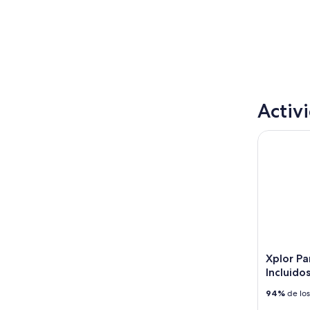
Activ
Xplor Park
Xplor Pa
Incluido
94%
de los