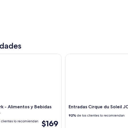
idades
 - Alimentos y Bebidas Incluidos
Entradas Cirque du Soleil JOYA
Un puerto deportivo con varias embarcaciones amar
rk - Alimentos y Bebidas
Entradas Cirque du Soleil J
s
92%
de los clientes lo recomiendan
$169
 clientes lo recomiendan