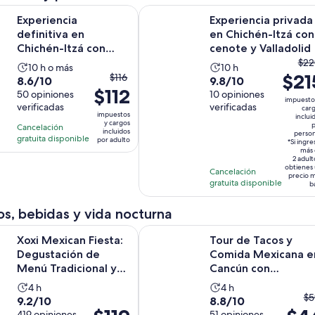
es
Se abrirá 
a definitiva en Chichén-Itzá con cenote y Valladolid
Experiencia privada en Chichén-Itz
Experiencia
Experiencia privada
$8
definitiva en
en Chichén-Itzá con
po
Chichén-Itzá con
cenote y Valladolid
ad
El
cenote y Valladolid
$22
La
La
10 h o más
10 h
El
$21
pre
$116
8.6
9.8
8.6/10
9.8/10
actividad
actividad
$112
precio
ant
de
50 opiniones
de
10 opiniones
dura
dura
impuesto
anterior
era
verificadas
verificadas
10
10
car
10
10
impuestos
inclui
era
$2
con
con
y cargos
horas
horas
p
Cancelación
incluidos
$116
perso
y
50
10
gratuita disponible
por adulto
*Si ingre
y
el
más 
opiniones
opiniones
2 adult
el
act
obtienes
Cancelación
precio 
actual
es
gratuita disponible
b
es
$21
$112
po
s, bebidas y vida nocturna
por
per
an Fiesta: Degustación de Menú Tradicional y Tequila Open B
Tour de Tacos y Comida Mexicana 
adulto
Xoxi Mexican Fiesta:
Tour de Tacos y
Degustación de
Comida Mexicana e
Menú Tradicional y
Cancún con
Tequila Open Bar
Degustación de
La
La
4 h
4 h
Tequila
El
$5
9.2
8.8
9.2/10
8.8/10
actividad
actividad
El
pr
419 opiniones
51 opiniones