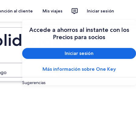
nción al cliente
Mis viajes
Iniciar sesión
Accede a ahorros al instante con los
olidaridad
Precios para socios
Iniciar sesión
Más información sobre One Key
Buscar
ago
Sugerencias