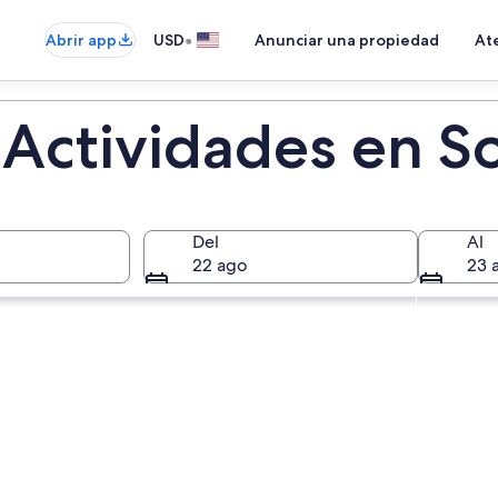
•
Abrir app
USD
Anunciar una propiedad
Ate
 Actividades en S
Del
Al
22 ago
23 