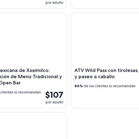
por adulto
icana de Xoximilco: Degustación de Menú Tradicional y Tequi
ATV Wild Pass con tirolesas, c
exicana de Xoximilco:
ATV Wild Pass con tirolesas
ión de Menú Tradicional y
y paseo a caballo
 Open Bar
86%
de los clientes lo recomiendan
$107
 clientes lo recomiendan
por adulto
 en el arrecife en el Parque Nacional con almuerzo junto a la p