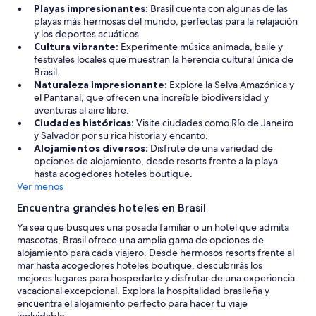
e
Playas impresionantes:
Brasil cuenta con algunas de las
c
playas más hermosas del mundo, perfectas para la relajación
t
y los deportes acuáticos.
a
Cultura vibrante:
Experimente música animada, baile y
s
festivales locales que muestran la herencia cultural única de
.
Brasil.
C
Naturaleza impresionante:
Explore la Selva Amazónica y
o
el Pantanal, que ofrecen una increíble biodiversidad y
r
aventuras al aire libre.
t
Ciudades históricas:
Visite ciudades como Río de Janeiro
i
y Salvador por su rica historia y encanto.
n
Alojamientos diversos:
Disfrute de una variedad de
a
opciones de alojamiento, desde resorts frente a la playa
s
hasta acogedores hoteles boutique.
b
Ver menos
l
a
Encuentra grandes hoteles en Brasil
c
Ya sea que busques una posada familiar o un hotel que admita
k
mascotas, Brasil ofrece una amplia gama de opciones de
o
alojamiento para cada viajero. Desde hermosos resorts frente al
u
mar hasta acogedores hoteles boutique, descubrirás los
t
mejores lugares para hospedarte y disfrutar de una experiencia
q
vacacional excepcional. Explora la hospitalidad brasileña y
u
encuentra el alojamiento perfecto para hacer tu viaje
e
inolvidable.