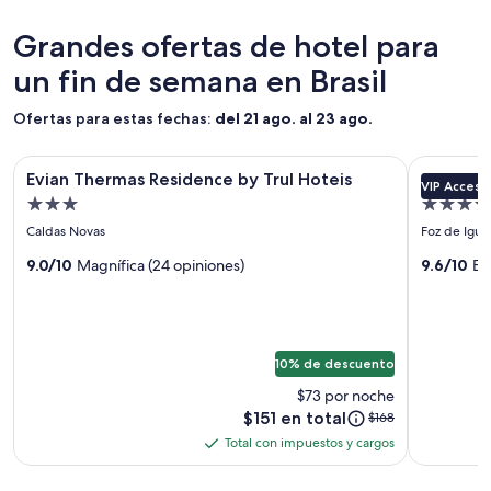
o
últimas
”
t
s
24
Grandes ofertas de hotel para
a
r
horas,
,
un fin de semana en Brasil
e
con
f
s
base
u
t
en
Ofertas para estas fechas:
n
del 21 ago. al 23 ago.
a
una
c
u
estancia
i
Galería
Evian Thermas Residence by Trul Hoteis
Galería
Sanma Hot
r
de
o
Evian Thermas Residence by Trul Hoteis
Sanma H
VIP Access
de
de
a
1
n
Propiedad
Propied
n
noche
imágenes
imágene
á
3.0
5.0
t
para
Caldas Novas
Foz de Igua
r
de
de
estrellas
estrellas
e
2
i
Evian
9.0/10
Magnífica (24 opiniones)
Sanma
9.6/10
Ex
s
adultos.
o
Thermas
r
Hotel
Los
s
i
precios
Residence
p
c
y
r
by
o
la
e
10% de descuento
Trul
s
disponibilidad
s
y
están
Hoteis
t
$73 por noche
l
sujetos
a
El
$151 en total
El
$168
o
a
t
precio
precio
Total con impuestos y cargos
s
cambios.
Total
i
es
anterior
m
Aplican
v
con
de
era
e
términos