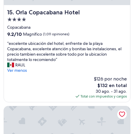
i
e
o
s
n
Orla Copacabana Hotel
,
15. Orla Copacabana Hotel
e
l
Propiedad
s
a
de
c
Copacabana
l
4.0
ó
i
9.2
9.2/10
Magnífico
(1,011 opiniones)
m
m
estrellas
de
“
o
“excelente ubicación del hotel, enfrente de la playa
p
10,
e
d
Copacabana, excelente atención y bonitas las instalaciones, el
i
Magnífico,
x
a
precio tambien excelente sobre todo por la ubicacíon
e
(1,011
c
s
totalmente lo recomiendo”
z
opiniones)
e
y
RAUL
a
l
p
Ver menos
d
e
e
e
$126 por noche
n
r
l
El
$132 en total
t
s
a
precio
30 ago. - 31 ago.
e
o
h
actual
Total con impuestos y cargos
u
n
a
es
b
a
b
de
i
l
i
Windsor Martinique Copacabana
$132
c
a
t
a
t
a
c
e
c
i
n
i