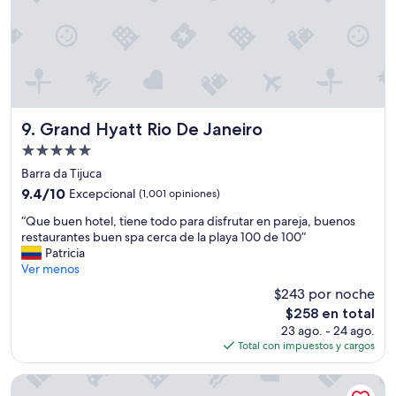
L
n
c
a
.
o
t
.
m
i
.
i
n
”
d
a
a
d
s
e
ã
Grand Hyatt Rio De Janeiro
9. Grand Hyatt Rio De Janeiro
l
o
Propiedad
b
e
a
de
x
Barra da Tijuca
ñ
5.0
c
9.4
9.4/10
Excepcional
(1,001 opiniones)
o
e
estrellas
de
e
“
l
“Que buen hotel, tiene todo para disfrutar en pareja, buenos
10,
s
Q
e
restaurantes buen spa cerca de la playa 100 de 100”
Excepcional,
m
u
n
Patricia
(1,001
u
e
t
Ver menos
opiniones)
y
b
e
$243 por noche
v
u
s
i
El
$258 en total
e
.
e
precio
23 ago. - 24 ago.
n
H
j
actual
Total con impuestos y cargos
h
o
a
es
o
t
y
de
t
e
Chácara Espetacular em Ibiúna
s
$258
e
l