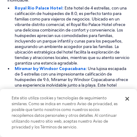
c
u
Royal Rio Palace Hotel:
Este hotel de 4 estrellas, con una
b
calificación de huéspedes de 8.0, es perfecto tanto para
r
familias como para viajeros de negocios. Ubicado en un
í
vibrante distrito comercial, el Royal Rio Palace Hotel ofrece
a
una deliciosa combinación de confort y conveniencia. Los
n
huéspedes aprecian sus comodidades para familias,
b
incluyendo un parque infantil y cunas para los pequeños,
i
asegurando un ambiente acogedor para las familias. La
e
ubicación estratégica del hotel facilita la exploración de
n
tiendas y atracciones locales, mientras que su atento servicio
l
garantiza una estancia agradable.
a
Miramar by Windsor Copacabana:
Una lujosa escapada
s
de 5 estrellas con una impresionante calificación de
v
huéspedes de 9.6, Miramar by Windsor Copacabana ofrece
e
una experiencia inolvidable junto a la playa. Este hotel
n
cuenta con acceso directo a la impresionante playa de
t
Copacabana, lo que lo hace ideal para aquellos que anhelan
Este sitio utiliza cookies y tecnologías de seguimiento
a
sol, arena y surf. Los huéspedes disfrutan de elegantes
similares. Como se indica en nuestro Aviso de privacidad, es
n
alojamientos y comodidades de primer nivel, incluyendo una
posible que tanto nosotros como nuestros socios
a
piscina en la azotea con impresionantes vistas al océano. El
recopilemos datos personales y otros detalles. Al continuar
s
ambiente refinado del hotel y el excelente servicio crean un
utilizando nuestro sitio web, aceptas nuestro Aviso de
.
escenario perfecto tanto para la relajación como para los
privacidad y los Términos de servicio.
C
viajes de negocios.
ó
Wyndham Sao Paulo Ibirapuera Convention Plaza