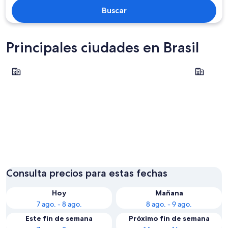
Buscar
Principales ciudades en Brasil
Río de Janeiro
Foz de Igu
Río de Janeiro
Foz de 
Consulta precios para estas fechas
Hoy
Mañana
7 ago. - 8 ago.
8 ago. - 9 ago.
Este fin de semana
Próximo fin de semana