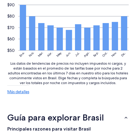
t
$90
a
c
$80
i
o
n
$70
e
s
$60
i
n
$50
Ago.
May.
Nov.
Ene.
Feb.
Mar.
Jun.
Sep.
Oct.
Abr.
Dic.
Jul.
s
o
Los datos de tendencias de precios no incluyen impuestos ni cargos, y
n
están basados en el promedio de las tarifas base por noche para 2
o
adultos encontradas en los últimos 7 días en nuestro sitio para los hoteles
r
comúnmente vistos en Brasil. Elige fechas y completa la búsqueda para
i
ver los totales por noche con impuestos y cargos incluidos.
z
Más
Más detalles
a
detalles
d
sobre
a
las
s
tendencias
p
Guía para explorar Brasil
de
e
precios
r
Principales razones para visitar Brasil
f