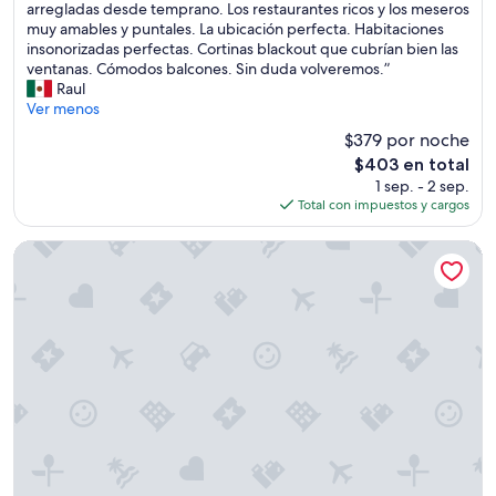
E
i
arregladas desde temprano. Los restaurantes ricos y los meseros
i
Magnífico,
x
ó
muy amables y puntales. La ubicación perfecta. Habitaciones
o
(1,008
c
n
insonorizadas perfectas. Cortinas blackout que cubrían bien las
n
opiniones)
e
,
ventanas. Cómodos balcones. Sin duda volveremos.”
e
l
e
Raul
s
e
n
Ver menos
,
n
f
e
$379 por noche
t
r
l
El
$403 en total
e
e
p
precio
1 sep. - 2 sep.
s
n
r
actual
Total con impuestos y cargos
e
t
e
es
r
e
c
de
v
d
i
Windsor Copa Hotel
$403
i
e
o
c
l
t
i
a
a
o
p
m
y
l
b
a
a
i
t
y
e
e
a
n
n
,
e
c
d
x
i
e
c
ó
s
e