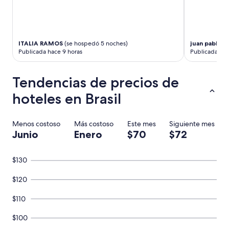
L
a
u
b
ITALIA RAMOS
(se hospedó 5 noches)
juan pablo
(s
i
Publicada hace 9 horas
Publicada hac
c
a
c
Tendencias de precios de
i
ó
hoteles en Brasil
n
p
e
Menos costoso
Más costoso
Este mes
Siguiente mes
r
Junio
Enero
$70
$72
f
e
c
$130
t
a
$120
.
H
$110
a
b
$100
i