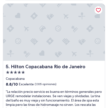
t
d
de
ó
a
Hilton Copacabana Rio de Janeiro
$167
.
r
U
o
n
n
h
m
o
a
t
s
e
d
l
e
h
3
e
h
r
o
m
r
o
a
s
s
Hilton Copacabana Rio de Janeiro
5. Hilton Copacabana Rio de Janeiro
o
e
Propiedad
,
n
de
u
e
Copacabana
5.0
n
n
8.8
8.8/10
Excelente
(1,105 opiniones)
p
t
estrellas
de
“
e
r
“La relación precio servicio es buena en términos generales pero
10,
L
r
e
URGE remodelar instalaciones. Se ven viejas y olvidadas. La tina
Excelente,
a
s
g
del baño es muy vieja y sin funcionamiento. El área de spa esta
(1,105
r
o
a
limpia pero las tinas de hidromasaje no sirven. Los rescata las
opiniones)