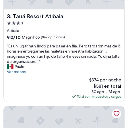
Tauá Resort Atibaia
3. Tauá Resort Atibaia
Propiedad
de
Atibaia
3.5
9.0
9.0/10
Magnífico
(367 opiniones)
estrellas
de
“
“Es un lugar muy lindo para pasar en flia. Pero tardaron mas de 3
10,
E
horas en entregarme las maletas en nuestra habitacion...
Magnífico,
s
imaginese yo con un hijo de 1año 4 meses sin nada. Yo diria falta
(367
u
de organizacion...”
opiniones)
n
Paulo
l
Ver menos
u
$374 por noche
g
El
$381 en total
a
precio
30 ago. - 31 ago.
r
actual
Total con impuestos y cargos
m
es
u
de
y
Hotel Nacional Rio de Janeiro OFICIAL
$381
l
i
n