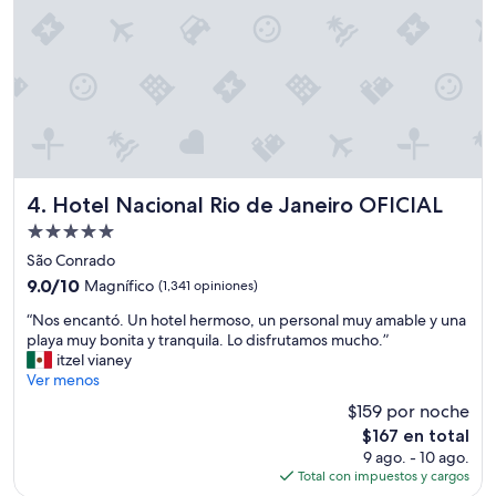
d
o
p
a
r
a
p
a
s
a
r
Hotel Nacional Rio de Janeiro OFICIAL
4. Hotel Nacional Rio de Janeiro OFICIAL
e
Propiedad
n
de
f
São Conrado
5.0
l
9.0
9.0/10
Magnífico
(1,341 opiniones)
i
estrellas
de
“
a
“Nos encantó. Un hotel hermoso, un personal muy amable y una
10,
N
.
playa muy bonita y tranquila. Lo disfrutamos mucho.”
Magnífico,
o
P
itzel vianey
(1,341
s
e
Ver menos
opiniones)
e
r
$159 por noche
n
o
El
$167 en total
c
t
precio
9 ago. - 10 ago.
a
a
actual
Total con impuestos y cargos
n
r
es