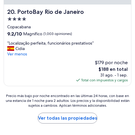
a
í
r
o
PortoBay Rio de Janeiro
20. PortoBay Rio de Janeiro
r
n
Propiedad
e
t
g
de
o
Copacabana
l
t
4.0
9.2
9.2/10
Magnífico
(1,003 opiniones)
a
a
estrellas
de
d
l
“
“Localização perfeita, funcionários prestativos”
10,
a
m
L
Cidia
Magnífico,
s
e
o
Ver menos
(1,003
d
n
c
opiniones)
$179 por noche
e
t
a
s
El
e
$188 en total
l
d
precio
l
31 ago. - 1 sep.
i
e
actual
o
Total con impuestos y cargos
z
t
es
r
a
e
de
e
ç
m
Precio
$188
c
Precio más bajo por noche encontrado en las últimas 24 horas, con base en
ã
una estancia de 1 noche para 2 adultos. Los precios y la disponibilidad están
p
más
o
o
sujetos a cambios. Aplican términos adicionales.
r
bajo
m
p
a
por
i
e
n
noche
e
Ver todas las propiedades
r
o
encontrado
n
f
.
en
d
e
L
las
o
i