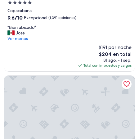
Propiedad
de
Copacabana
5.0
9.6
9.6/10
Excepcional
(1,391 opiniones)
estrellas
de
“
“Bien ubicado”
10,
B
Jose
Excepcional,
i
Ver menos
(1,391
e
opiniones)
$191 por noche
n
El
$204 en total
u
precio
31 ago. - 1 sep.
b
actual
Total con impuestos y cargos
i
es
c
de
a
Tauá Resort Atibaia
$204
d
o
”