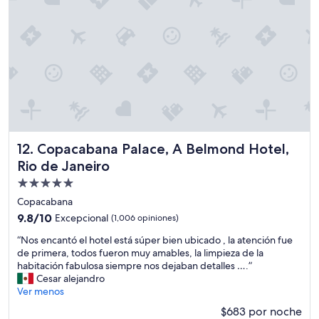
e
i
d
s
m
e
b
p
h
u
i
i
e
a
d
n
”
r
s
o
p
m
a
a
c
s
e
a
r
Copacabana Palace, A Belmond Hotel, Rio de Janeiro
12. Copacabana Palace, A Belmond Hotel,
j
c
Rio de Janeiro
e
a
n
d
Propiedad
o
e
de
Copacabana
s
l
5.0
9.8
9.8/10
i
Excepcional
(1,006 opiniones)
a
estrellas
de
r
p
“
“Nos encantó el hotel está súper bien ubicado , la atención fue
10,
v
l
N
de primera, todos fueron muy amables, la limpieza de la
Excepcional,
e
a
o
habitación fabulosa siempre nos dejaban detalles ….”
(1,006
n
y
s
Cesar alejandro
opiniones)
.
a
e
Ver menos
L
1
n
o
0
$683 por noche
c