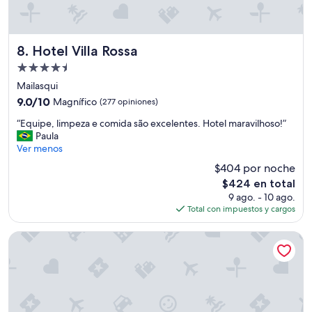
e
Y
s
o
.
d
S
i
Hotel Villa Rossa
8. Hotel Villa Rossa
e
r
Propiedad
v
i
e
de
a
Mailasqui
n
f
4.5
9.0
9.0/10
Magnífico
(277 opiniones)
v
a
estrellas
de
i
l
“
“Equipe, limpeza e comida são excelentes. Hotel maravilhoso!”
10,
e
t
E
Paula
Magnífico,
j
a
q
Ver menos
(277
a
d
u
opiniones)
$404 por noche
s
e
i
y
El
o
$424 en total
p
o
precio
r
9 ago. - 10 ago.
e
l
actual
g
Total con impuestos y cargos
,
v
es
a
l
i
de
n
i
Grand Hyatt Rio De Janeiro
d
$424
i
m
a
z
p
d
a
e
a
c
z
s
i
a
.
o
e