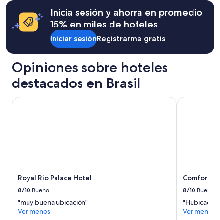
o
$151.
de
impuestos
s
adicionales.
s
Inicia sesión y ahorra en promedio
$168,
y
e
”
ver
15% en miles de hoteles
cargos
r
más
o
información
Iniciar sesión
Registrarme gratis
s
sobre
m
la
u
Opiniones sobre hoteles
tarifa
y
estándar.
a
destacados en Brasil
m
a
Royal Rio Palace Hotel
Comfort Hot
b
l
e
s
y
p
u
n
t
Royal Rio Palace Hotel
Comfort Ho
a
8/10
Bueno
8/10
Bueno
l
e
"muy buena ubicación"
"Hubicacion
s
Ver menos
Ver menos
.