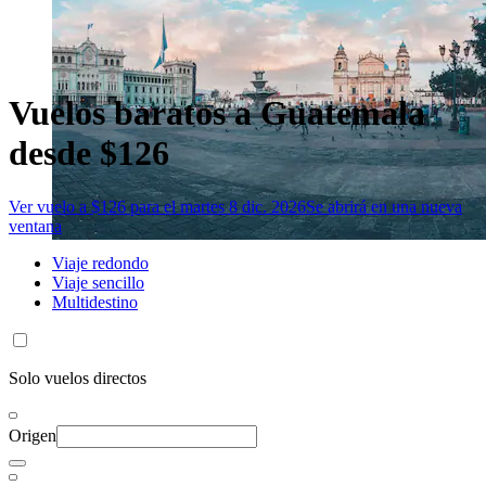
Vuelos baratos a Guatemala
desde $126
Ver vuelo a $126 para el martes 8 dic. 2026
Se abrirá en una nueva
ventana
Viaje redondo
Viaje sencillo
Multidestino
Solo vuelos directos
Origen