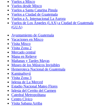
Vuelos a Mixco
Vuelos desde Mixco
Vuelos a Santa Catarina Pinula
Vuelos a Ciudad de Guatemala
Vuelos a A. Internacional La Aurora
Vuelos de Los Ángeles (LAX) a Ciudad de Guatemala
(GUA)
Ayuntamiento de Guatemala
Vacaciones en Mixco
Visita Mixco
Visita Zona 2
Mercado central
Mapa en Relieve
Mañanas y Tardes Mayas
Museo de los Músicos Invisibles
Hemeroteca Nacional de Guatemala
Kaminaljuyú
Visita Zona 3
Iglesia de La Merced
Estadio Nacional Mateo Flores
Iglesia del Cerrito del Carmen
Catedral Metropolitana
Centro Cívico
Visita Sabana Arriba