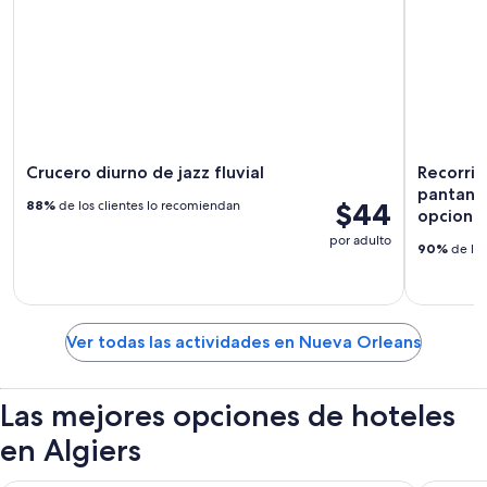
Crucero diurno de jazz fluvial
Recorrid
pantano
$44
88%
de los clientes lo recomiendan
opcional
por adulto
90%
de los
Ver todas las actividades en Nueva Orleans
Las mejores opciones de hoteles
en Algiers