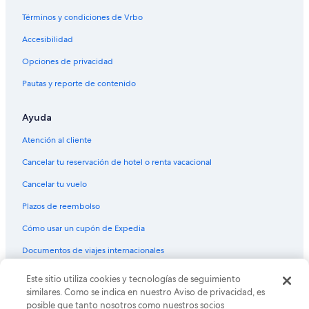
Términos y condiciones de Vrbo
Accesibilidad
Opciones de privacidad
Pautas y reporte de contenido
Ayuda
Atención al cliente
Cancelar tu reservación de hotel o renta vacacional
Cancelar tu vuelo
Plazos de reembolso
Cómo usar un cupón de Expedia
Documentos de viajes internacionales
© 2026 Expedia, Inc., una empresa de Expedia Group. Todos los
Este sitio utiliza cookies y tecnologías de seguimiento
derechos reservados. Expedia y el logo de Expedia son marcas
similares. Como se indica en nuestro Aviso de privacidad, es
registradas o marcas comerciales de Expedia, Inc. CST# 2029030-50.
posible que tanto nosotros como nuestros socios