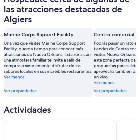
las atracciones destacadas de
Algiers
Marine Corps Support Facility
Centro comercial M
Una vez que visites Marine Corps Support
Podrás pasar un rato en
Facility, guarda tiempo para conocer más
tiendas de Centro come
atracciones de Nueva Orleans. Esta zona con
visites Nueva Orleans. 
una atmósfera familiar te invita a salir de
esta zona perfecta para 
compras o simplemente disfrutar de los
propuestas para salidas
sabores locales en sus increíbles restaurantes.
aprovecha también para 
Ver menos
en vivo.
Ver menos
Ver propiedades
Ver propiedades
Actividades
Crucero diurno de jazz fluvial
Recorrido 