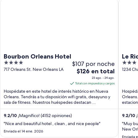
Bourbon Orleans Hotel
Le Richel
Bourbon Orleans Hotel
Le Ri
4
$107 por noche
3
out
out
717 Orleans St. New Orleans LA
1234 Ch
El
$126 en total
of
of
precio
23 ago. - 24 ago.
5
5
es
Total con impuestos y cargos
de
Hospédate en este hotel de interés histórico en Nueva
Hospédat
$126
Orleans. Tendrás a tu disposición wifi gratis, desayuno y
Orleans.
sala de fitness. Nuestros huéspedes destacan ...
en
estacion
Nuestros
total
por
9.2
/
10
¡Magnífico! (4152 opiniones)
9.2
/
10
¡
noche
"Nice and beautiful hotel , clean , and nice people"
"Muy bu
del
New Orl
Enviada el 14 ene. 2026
23
Enviada e