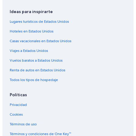
Moteles en Nueva Orleans
Ideas para inspirarte
Hoteles cerca de Edificios Pontalba
Hoteles cerca de Centro comercial Riverwalk New
Lugares turísticos de Estados Unidos
Orleans
Hoteles en Estados Unidos
Hoteles cerca de Canal Street
Casas vacacionales en Estados Unidos
Viajes a Estados Unidos
Vuelos baratos a Estados Unidos
Renta de autos en Estados Unidos
Todos los tipos de hospedaje
Políticas
Privacidad
Cookies
Términos de uso
Términos y condiciones de One Key™