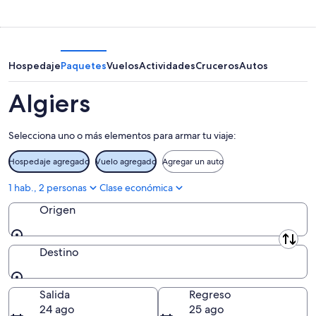
11
la
este
Algiers
ago
noche,
fin
para
11
de
el
ago
semana,
próximo
-
14
fin
Hospedaje
Paquetes
Vuelos
Actividades
Cruceros
Autos
12
ago
de
ago
-
semana,
Algiers
16
21
ago
ago
Selecciona uno o más elementos para armar tu viaje:
-
23
Hospedaje agregado
Vuelo agregado
Agregar un auto
ago
1 hab., 2 personas
Clase económica
Origen
Origen
Destino
Destino
Salida
Regreso
24 ago
25 ago