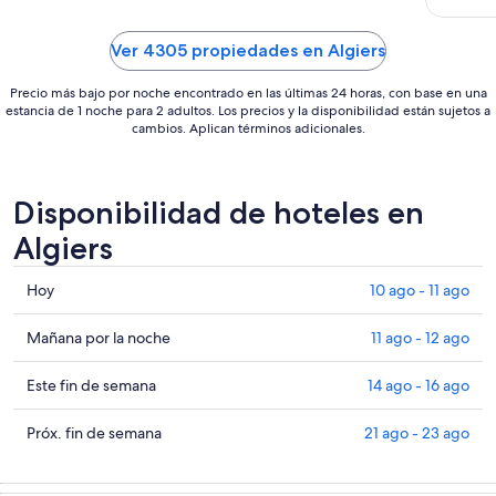
ago
al
Ver 4305 propiedades en Algiers
24
ago
Precio más bajo por noche encontrado en las últimas 24 horas, con base en una
estancia de 1 noche para 2 adultos. Los precios y la disponibilidad están sujetos a
cambios. Aplican términos adicionales.
Disponibilidad de hoteles en
Algiers
Consultar
Hoy
10 ago - 11 ago
precios
en
Consultar
Mañana por la noche
11 ago - 12 ago
Algiers
precios
para
en
Consultar
Este fin de semana
14 ago - 16 ago
hoy,
Algiers
precios
10
para
en
Consultar
Próx. fin de semana
21 ago - 23 ago
ago
mañana
Algiers
precios
-
por
para
en