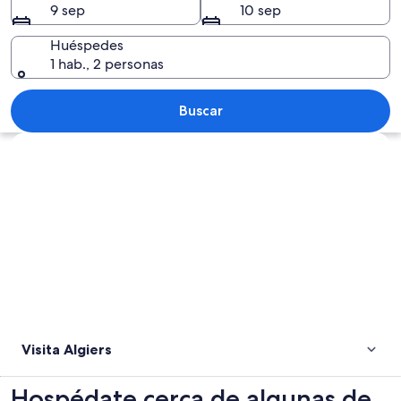
9 sep
10 sep
Huéspedes
1 hab., 2 personas
Un crucero bajo un puente grande con
Buscar
Explorar mapa
Visita Algiers
Hospédate cerca de algunas de