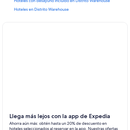
Hoteles con desayuno incluido en Distrito Warehouse
Hoteles en Distrito Warehouse
Hoteles con alberca en Bywater
Hoteles con restaurante en Bywater
Hoteles en Bywater
Hoteles cerca de Odyssey Marine Exploration
Hoteles cerca de Centro de convenciones Ernest N.
Morial
Hoteles en French Quarter
Hoteles cerca de Centro de visitantes del barrio francés
Hoteles en Whitney
Hoteles cerca de Cigar Factory New Orleans and
Museum
Hoteles en Holy Cross
Llega más lejos con la app de Expedia
Hoteles cerca de Bourbon Street
Ahorra aún más: obtén hasta un 20% de descuento en
Hoteles cerca de Café du Monde
hoteles seleccionados al reservar en la app. Nuestras ofertas