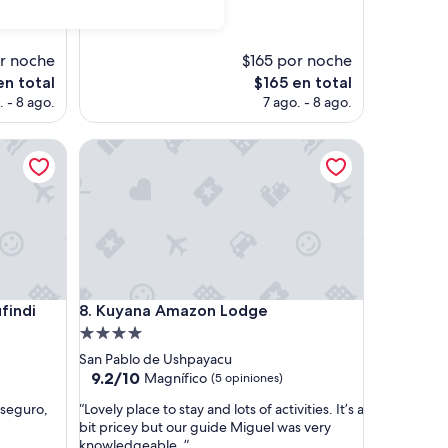
opiniones)
r noche
$165 por noche
El
en total
$165 en total
precio
. - 8 ago.
7 ago. - 8 ago.
actual
es
di
Kuyana Amazon Lodge
de
$165
di
Kuyana Amazon Lodge
findi
8. Kuyana Amazon Lodge
Propiedad
de
San Pablo de Ushpayacu
4.0
9.2
9.2/10
Magnífico
(5 opiniones)
de
estrellas
“
 seguro,
“Lovely place to stay and lots of activities. It’s a
10,
L
bit pricey but our guide Miguel was very
Magnífico,
o
knowledgeable. ”
(5