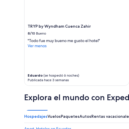
estancia
a
de
r
1
a
noche
a
para
l
TRYP by Wyndham Cuenca Zahir
2
e
adultos.
8/10
Bueno
j
Los
"Todo fue muy bueno me gusto el hotel"
a
precios
Ver menos
r
y
s
la
e
disponibilidad
d
están
e
sujetos
t
a
Eduardo
(se hospedó 6 noches)
o
cambios.
Publicada hace 3 semanas
d
Aplican
o
términos
”
adicionales.
Explora el mundo con Exped
Hospedajes
Vuelos
Paquetes
Autos
Rentas vacacionale
Apart-Hoteles en Ecuador