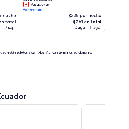
v
Vasudevan
opiniones)
e
Ver menos
l
r noche
$238 por noche
y
El
en total
$261 en total
p
o
precio
. - 7 sep.
10 ago. - 11 ago.
l
actual
a
es
c
de
e
$261
t
idad están sujetos a cambios. Aplican términos adicionales.
o
s
t
a
y
a
n
d
Ecuador
l
o
e Puembo Quito Airport, an Ascend Collection Hotel
Sangay Spa Hotel
t
s
o
f
a