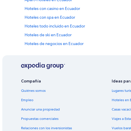
Hoteles con casino en Ecuador
Hoteles con spa en Ecuador
Hoteles todo incluido en Ecuador
Hoteles de ski en Ecuador
Hoteles de negocios en Ecuador
Hoteles en la playa en Ecuador
Hoteles históricos en Ecuador
Hoteles baratos en Ecuador
Hoteles cerca de la catedral en Ecuador
Compañía
Ideas par
Hoteles cerca del bosque en Ecuador
Quiénes somos
Lugares turí
Hoteles con aguas termales en Ecuador
Empleo
Hoteles en 
Hoteles con bar en Ecuador
Anunciar una propiedad
Casas vacac
Hoteles con desayuno incluido en Ecuador
Propuestas comerciales
Viajes a Est
Hoteles con gimnasio en Ecuador
Relaciones con los inversionistas
Vuelos bara