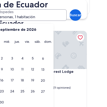
a de Ecuador
Mostrar mapa
éspedes
Buscar
ersonas, 1 habitación
 Ecuador
septiembre de 2026
Heimatlos Rainforest Lodge
martes
miércoles
jueves
viernes
sábado
domingo
mié.
jue.
vie.
sáb.
dom.
2
3
4
5
6
9
10
11
12
13
Heimatlos Rainforest Lodge
a
4. Heimatlos Rainforest Lodge
Propiedad
16
17
18
19
20
de
Canelos
2.5
9.8
9.8/10
Excepcional
(11 opiniones)
23
24
25
26
27
de
estrellas
l muy
10,
Excepcional,
30
as de
(11