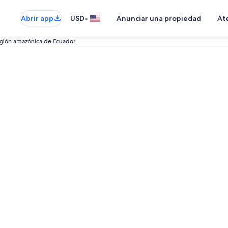
•
Abrir app
USD
Anunciar una propiedad
Ate
egión amazónica de Ecuador