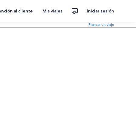
nción al cliente
Mis viajes
Iniciar sesión
Planear un viaje