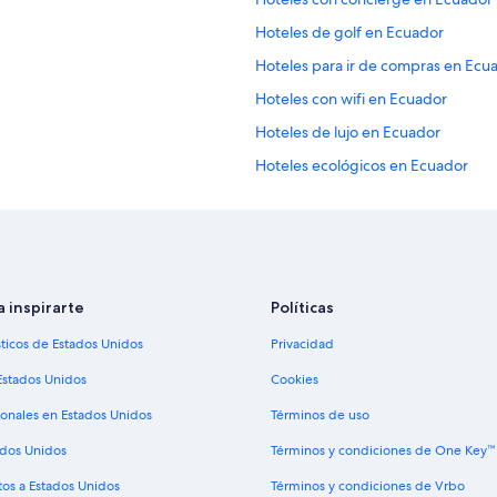
m
p
Hoteles de golf en Ecuador
i
Hoteles para ir de compras en Ecu
a
s
Hoteles con wifi en Ecuador
y
s
Hoteles de lujo en Ecuador
u
Hoteles ecológicos en Ecuador
s
á
Hoteles familiares en Ecuador
r
e
Hoteles románticos en Ecuador
a
Hoteles boutique en Ecuador
s
d
Hoteles cerca del acuario en Ecuad
a inspirarte
Políticas
e
r
Hoteles cerca del lago en Ecuador
sticos de Estados Unidos
Privacidad
e
Hoteles con aire acondicionado en
c
Estados Unidos
Cookies
r
Hoteles con cocina en Ecuador
e
ionales en Estados Unidos
Términos de uso
a
Hoteles con estacionamiento en E
c
ados Unidos
Términos y condiciones de One Key™
Hoteles con guardería en Ecuador
i
tos a Estados Unidos
Términos y condiciones de Vrbo
ó