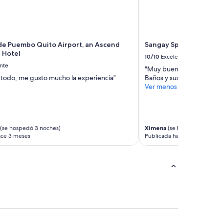
c
t
i
v
i
de Puembo Quito Airport, an Ascend
Sangay Spa Hotel
t
n Hotel
10/10
Excelente
i
nte
"Muy buena opción para
e
 todo, me gusto mucho la experiencia"
Baños y sus alrededores.
s
Ver menos
.
I
t
’
s
(se hospedó 3 noches)
Ximena
(se hospedó 1 noch
a
ace 3 meses
Publicada hace 4 meses
b
i
t
p
r
i
c
e
y
b