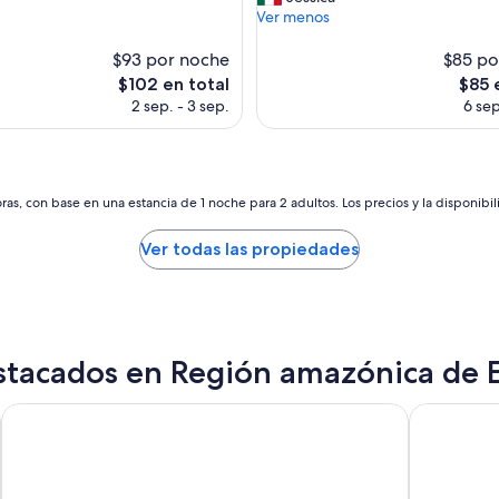
a
r
Ver menos
s)
opiniones)
l
s
m
o
$93 por noche
$85 po
u
n
El
El
$102 en total
$85 
y
a
precio
preci
2 sep. - 3 sep.
6 sep
a
l
actual
actual
m
a
es
es
a
m
de
de
b
a
$102
$85
l
b
as, con base en una estancia de 1 noche para 2 adultos. Los precios y la disponibil
e
l
y
e
s
Ver todas las propiedades
,
i
b
e
u
m
e
p
n
r
a
stacados en Región amazónica de 
e
a
l
t
i
Termas de Papallacta
San Jose d
e
s
n
t
c
o
i
s
ó