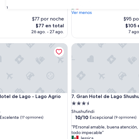
m
recreación son muy buenas. ”
s)
opiniones)
e
Mario
31
j
Ver menos
o
$77 por noche
$95 po
r
El
El
$77 en total
$105 
h
precio
precio
26 ago. - 27 ago.
7 ago
o
actual
actual
t
es
es
el de Lago - Lago Agrio
e
Gran Hotel de Lago Shushufin
de
de
l
$77
$105
e
n
E
l
C
o
c
el de Lago - Lago Agrio
Gran Hotel de Lago Shushufin
a
Hotel de Lago - Lago Agrio
7. Gran Hotel de Lago Shushu
.
d
Propiedad
P
de
a
Shushufindi
e
3.5
10.0
10/10
Excelente
Excepcional
(17 opiniones)
(9 opiniones)
r
de
estrellas
s
“
“PErsonal amable, buena atención,
10,
o
P
todo impecable”
e,
Excepcional,
n
E
Jessica
(9