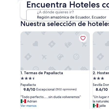
Encuentra Hoteles c
Este fin de semana
P
7 ago. - 9 ago.
¿A dónde quieres ir?
Nuestra selección de hotel
Termas de Papallacta
Hosteria 
Termas de Papallacta
Hosteria 
1. Termas de Papallacta
2. Hoster
Propiedad
Propieda
de
de
Papallacta
Sevilla Do
3.5
3.0
9.8
8.6
9.8/10
8.6/10
Excepcional
(502 opiniones)
de
de
estrellas
estrellas
“
“
“Todo perfecto…..sin duda volveremos”
“Un lugar 
10,
10,
T
U
Adrian
la naturale
Excepcional,
Excelent
o
n
Ver menos
jalile
(502
(13