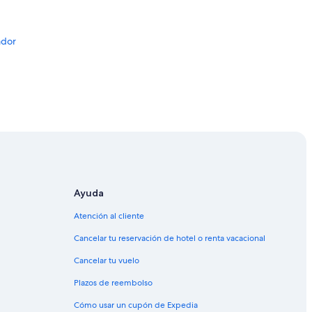
u
t
o
ador
u
r
g
u
i
d
e
M
i
g
u
or
e
Ayuda
l
w
Atención al cliente
a
 Ecuador
s
Cancelar tu reservación de hotel o renta vacacional
v
Cancelar tu vuelo
e
cuador
r
Plazos de reembolso
y
k
Cómo usar un cupón de Expedia