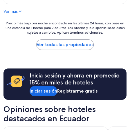
s
l
actual
o
p
es
r
Ver más
r
de
e
e
$64
s
c
Precio
Precio más bajo por noche encontrado en las últimas 24 horas, con base en
v
i
una estancia de 1 noche para 2 adultos. Los precios y la disponibilidad están
más
i
sujetos a cambios. Aplican términos adicionales.
o
bajo
e
e
por
j
s
noche
Ver todas las propiedades
o
p
encontrado
,
e
en
n
r
las
o
a
últimas
h
b
24
a
Inicia sesión y ahorra en promedio
a
horas,
b
m
con
15% en miles de hoteles
í
a
base
a
s
Iniciar sesión
Registrarme gratis
en
y
c
una
o
o
estancia
u
n
de
Opiniones sobre hoteles
t
e
1
u
destacados en Ecuador
s
noche
b
e
para
e
p
2
Hotel Finlandia
Unipark b