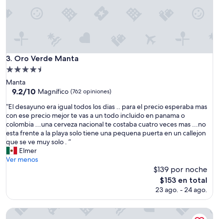
Oro Verde Manta
3. Oro Verde Manta
Propiedad
de
Manta
4.5
9.2
9.2/10
Magnífico
(762 opiniones)
de
estrellas
“
“El desayuno era igual todos los dias .. para el precio esperaba mas
10,
E
con ese precio mejor te vas a un todo incluido en panama o
Magnífico,
l
colombia ...una cerveza nacional te costaba cuatro veces mas ...no
(762
d
esta frente a la playa solo tiene una pequena puerta en un callejon
opiniones)
e
que se ve muy solo . ”
s
Elmer
a
Ver menos
y
$139 por noche
u
El
$153 en total
n
precio
23 ago. - 24 ago.
o
actual
e
es
r
Hotel Ramada
de