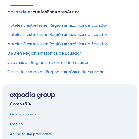
u
n
Hospedajes
Vuelos
Paquetes
Autos
a
c
Hoteles 3 estrellas en Región amazónica de Ecuador
e
r
Hoteles 4 estrellas en Región amazónica de Ecuador
v
e
Hoteles 5 estrellas en Región amazónica de Ecuador
z
B&B en Región amazónica de Ecuador
a
n
Cabañas en Región amazónica de Ecuador
a
c
Casas de campo en Región amazónica de Ecuador
i
Casas de huéspedes en Región amazónica de Ecuador
o
n
Casas vacacionales en Región amazónica de Ecuador
a
l
Casas en los árboles en Región amazónica de Ecuador
Compañía
t
Casas rurales en Región amazónica de Ecuador
e
Quiénes somos
c
Chalets en Región amazónica de Ecuador
o
Empleo
s
Resorts en Región amazónica de Ecuador
t
Anunciar una propiedad
Hoteles haciendas en Región amazónica de Ecuador
a