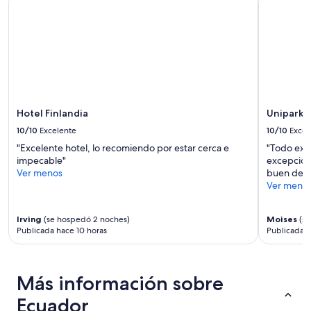
,
r
adultos.
n
e
Los
o
c
precios
h
i
y
a
o
la
b
m
disponibilidad
í
e
están
a
j
sujetos
c
o
a
Hotel Finlandia
Unipark 
a
r
cambios.
n
t
10/10
Excelente
10/10
Excel
Aplican
a
e
términos
"Excelente hotel, lo recomiendo por estar cerca e
"Todo exc
l
v
adicionales.
impecable"
excepciona
e
a
Ver menos
buen desa
s
s
Ver meno
o
a
b
u
u
n
Irving
(se hospedó 2 noches)
Moises
(se
e
t
Publicada hace 10 horas
Publicada h
n
o
a
d
s
o
e
Más información sobre
i
ñ
n
Ecuador
a
c