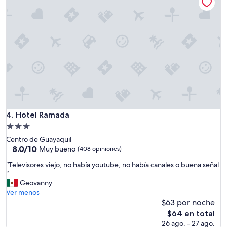
a
$153
i
g
u
a
l
t
o
d
o
s
l
o
Hotel Ramada
4. Hotel Ramada
s
Propiedad
d
de
i
Centro de Guayaquil
3.0
a
8.0
8.0/10
Muy bueno
(408 opiniones)
s
de
estrellas
“
“Televisores viejo, no había youtube, no había canales o buena señal
.
10,
T
”
.
Muy
e
Geovanny
p
bueno,
l
Ver menos
a
(408
e
$63 por noche
r
opiniones)
v
a
El
$64 en total
i
e
precio
26 ago. - 27 ago.