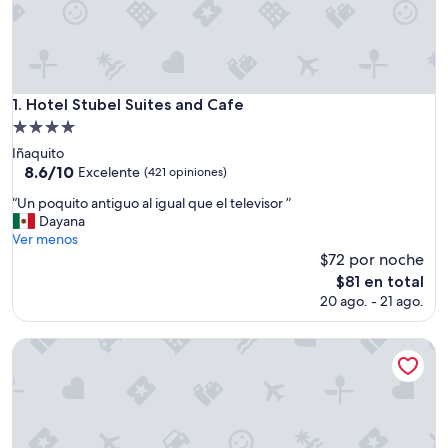
Hotel Stubel Suites and Cafe
1. Hotel Stubel Suites and Cafe
Propiedad
de
Iñaquito
4.0
8.6
8.6/10
Excelente
(421 opiniones)
de
estrellas
“
“Un poquito antiguo al igual que el televisor ”
10,
U
Dayana
Excelente,
n
Ver menos
(421
p
$72 por noche
opiniones)
o
El
$81 en total
q
precio
20 ago. - 21 ago.
u
actual
i
es
t
Wyndham Guayaquil Puerto Santa Ana
de
o
$81
a
n
t
i