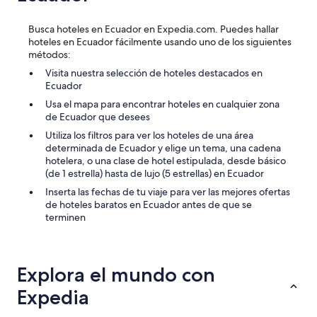
l
l
”
u
Busca hoteles en Ecuador en Expedia.com. Puedes hallar
i
hoteles en Ecuador fácilmente usando uno de los siguientes
d
métodos:
o
e
Visita nuestra selección de hoteles destacados en
n
Ecuador
p
Usa el mapa para encontrar hoteles en cualquier zona
a
de Ecuador que desees
n
a
Utiliza los filtros para ver los hoteles de una área
m
determinada de Ecuador y elige un tema, una cadena
a
hotelera, o una clase de hotel estipulada, desde básico
o
(de 1 estrella) hasta de lujo (5 estrellas) en Ecuador
c
Inserta las fechas de tu viaje para ver las mejores ofertas
o
de hoteles baratos en Ecuador antes de que se
l
terminen
o
m
b
i
Explora el mundo con
a
.
Expedia
.
.