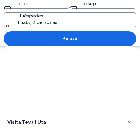
5 sep
6 sep
Huéspedes
1 hab., 2 personas
Una flor rosa en primer plano con una
Buscar
Explorar mapa
Visita Teva I Uta