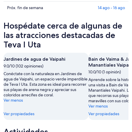
Uta
Teva
precios
para
I
en
Consultar
Próx. fin de semana
14 ago - 16 ago
hoy,
Uta
Teva
precios
6
para
I
en
Hospédate cerca de algunas de
ago
mañana
Uta
Teva
-
por
para
I
las atracciones destacadas de
7
la
este
Uta
Teva I Uta
ago
noche,
fin
para
7
de
el
ago
semana,
próximo
Jardines de agua de Vaipahi
Bain de Vaima & Ja
-
7
fin
Manantiales Vaipah
9.0/10 (102 opiniones)
8
ago
de
10.0/10 (1 opinión)
Conéctate con la naturaleza en Jardines de
ago
-
semana,
agua de Vaipahi, un espacio verde imperdible
Aprende sobre la histor
9
14
de Teva I Uta. Esta zona es ideal para recorrer
una visita a Bain de Vai
ago
ago
sus playas de arena negra y apreciar sus
Manantiales Vaipahi. La
-
coloridos arrecifes de coral.
que recorras sus playas
Ver menos
16
maravilles con sus colori
Ver menos
ago
Ver propiedades
Ver propiedades
Actividades