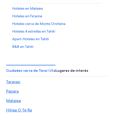
Hoteles en Mataiea
Hoteles en Fa'aone
Hoteles cerca de Monte Orohena
Hoteles 4 estrellas en Tahití
Apart-Hoteles en Tahití
B&B en Tahití
Cabañas en Tahití
Campings en Tahití
Casas de huéspedes en Tahití
Ciudades cerca de Teva I Uta
Lugares de interés
Casas flotantes en Tahití
Taravao
Resorts en Tahití
Papara
Apartamentos en Tahití
Hostales en Tahití
Mataiea
Apart-Hoteles en Tahití
Hitiaa O Te Ra