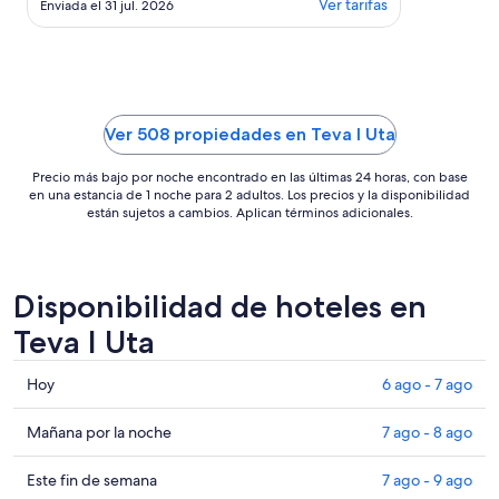
Ver tarifas
Enviada el 31 jul. 2026
so if cloudy could get a little
lukewarm but that is not a big deal.
Highly recommended."
Ver 508 propiedades en Teva I Uta
Precio más bajo por noche encontrado en las últimas 24 horas, con base
en una estancia de 1 noche para 2 adultos. Los precios y la disponibilidad
están sujetos a cambios. Aplican términos adicionales.
Disponibilidad de hoteles en
Teva I Uta
Consultar
Hoy
6 ago - 7 ago
precios
en
Consultar
Mañana por la noche
7 ago - 8 ago
Teva
precios
I
en
Consultar
Este fin de semana
7 ago - 9 ago