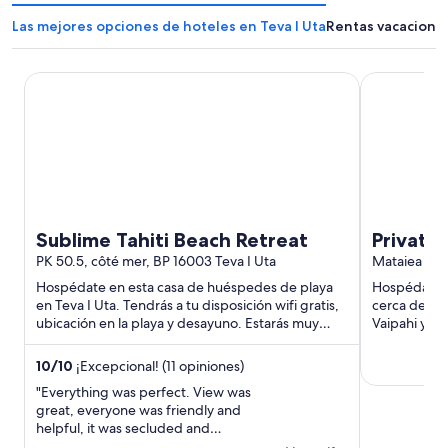
Las mejores opciones de hoteles en Teva I Uta
Rentas vacacional
Sublime Tahiti Beach Retreat
Private Tahit
Sublime Tahiti Beach Retreat
Private 
PK 50.5, côté mer, BP 16003 Teva I Uta
Mataiea
Hospédate en esta casa de huéspedes de playa
Hospédate en
en Teva I Uta. Tendrás a tu disposición wifi gratis,
cerca de at
ubicación en la playa y desayuno. Estarás muy
Vaipahi y B
cerca de atracciones ...
10
/
10
¡Excepcional! (11 opiniones)
"Everything was perfect. View was
great, everyone was friendly and
helpful, it was secluded and
peaceful. Hot water is solar powered