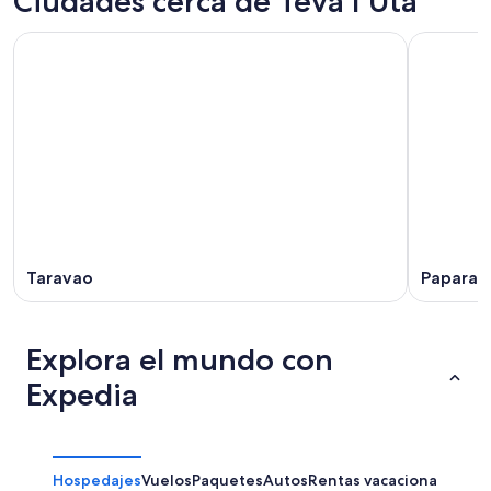
Ciudades cerca de Teva I Uta
Taravao
Papara
Explora el mundo con
Expedia
Hospedajes
Vuelos
Paquetes
Autos
Rentas vacacionales
Otr