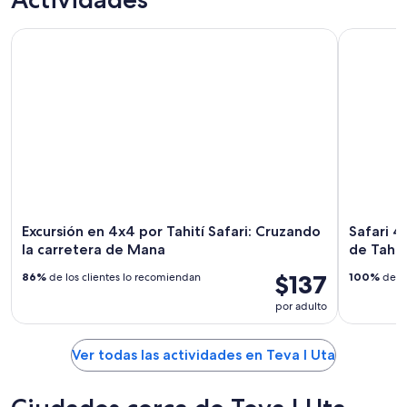
Excursión en 4x4 por Tahití Safari: Cruzando la carretera de
Safari 4x
Excursión en 4x4 por Tahití Safari: Cruzando
Safari 
la carretera de Mana
de Tahiti
$137
86%
de los clientes lo recomiendan
100%
de lo
por adulto
Ver todas las actividades en Teva I Uta