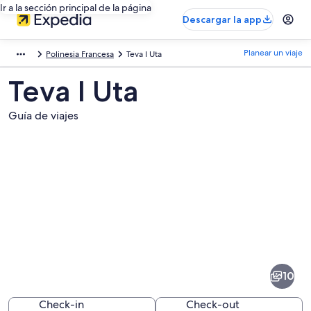
Ir a la sección principal de la página
Descargar la app
Planear un viaje
Polinesia Francesa
Teva I Uta
Teva I Uta
Guía de viajes
Fotos
de
Teva
10
I
Uta
Check-in
Check-out