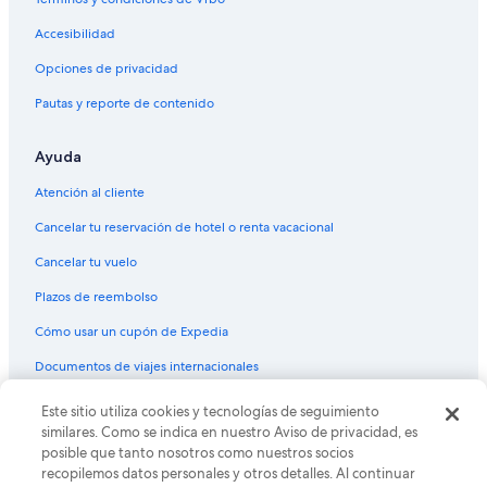
Accesibilidad
Opciones de privacidad
Pautas y reporte de contenido
Ayuda
Atención al cliente
Cancelar tu reservación de hotel o renta vacacional
Cancelar tu vuelo
Plazos de reembolso
Cómo usar un cupón de Expedia
Documentos de viajes internacionales
© 2026 Expedia, Inc., una empresa de Expedia Group. Todos los
Este sitio utiliza cookies y tecnologías de seguimiento
derechos reservados. Expedia y el logo de Expedia son marcas
similares. Como se indica en nuestro Aviso de privacidad, es
registradas o marcas comerciales de Expedia, Inc. CST# 2029030-50.
posible que tanto nosotros como nuestros socios
recopilemos datos personales y otros detalles. Al continuar