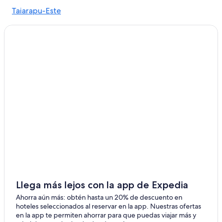
Hilton Hotels en Tahití
Taiarapu-Este
Hoteles con casino en Tahití
Taiarapu-Oeste
Hoteles con spa en Tahití
Hoteles para ir de compras en Tahití
Hoteles todo incluido en Tahití
Hoteles de lujo en Tahití
Hoteles en la playa en Tahití
Hoteles familiares en Tahití
Hoteles románticos en Tahití
Hoteles baratos en Tahití
Hoteles con aire acondicionado en Tahití
Hoteles con bar en Tahití
Hoteles con estacionamiento en Tahití
Llega más lejos con la app de Expedia
Hoteles con restaurante en Tahití
Ahorra aún más: obtén hasta un 20% de descuento en
hoteles seleccionados al reservar en la app. Nuestras ofertas
Hoteles con traslado del/al aeropuerto en Tahití
en la app te permiten ahorrar para que puedas viajar más y