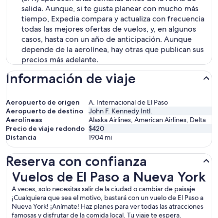
salida. Aunque, si te gusta planear con mucho más
tiempo, Expedia compara y actualiza con frecuencia
todas las mejores ofertas de vuelos, y, en algunos
casos, hasta con un año de anticipación. Aunque
depende de la aerolínea, hay otras que publican sus
precios más adelante.
Información de viaje
Aeropuerto de origen
A. Internacional de El Paso
Aeropuerto de destino
John F. Kennedy Intl.
Aerolíneas
Alaska Airlines, American Airlines, Delta
Precio de viaje redondo
$420
Distancia
1904
mi
Reserva con confianza
Vuelos de El Paso a Nueva York
Vuelos de El Paso a Nueva York
A veces, solo necesitas salir de la ciudad o cambiar de paisaje.
¡Cualquiera que sea el motivo, bastará con un vuelo de El Paso a
Nueva York! ¡Anímate! Haz planes para ver todas las atracciones
famosas y disfrutar de la comida local. Tu viaje te espera.