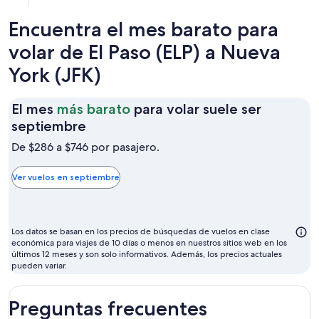
Encuentra el mes barato para
volar de El Paso (ELP) a Nueva
York (JFK)
El mes
más barato
para volar suele ser
El
septiembre
mes
De $286 a $746 por pasajero.
más
barato
Ver vuelos en septiembre
para
volar
suele
Los datos se basan en los precios de búsquedas de vuelos en clase
ser
económica para viajes de 10 días o menos en nuestros sitios web en los
últimos 12 meses y son solo informativos. Además, los precios actuales
septiembre
pueden variar.
Preguntas frecuentes