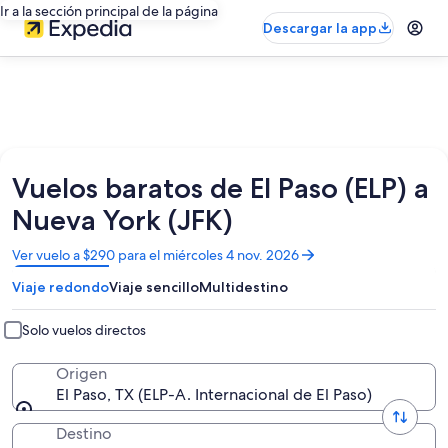
Ir a la sección principal de la página
Descargar la app
Vuelos baratos de El Paso (ELP) a
Nueva York (JFK)
Se
Ver vuelo a $290 para el miércoles 4 nov. 2026
abrirá
Viaje redondo
Viaje sencillo
Multidestino
en
una
nueva
Solo vuelos directos
ventana
Origen
El Paso, TX (ELP-A. Internacional de El Paso)
Destino