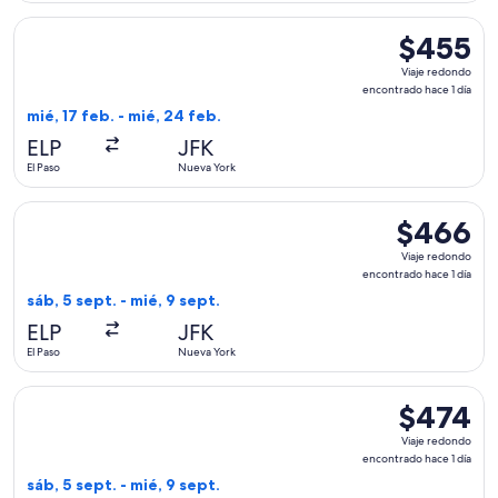
Seleccionar vuelo de Delta, con salida el mié, 17 feb. desde 
$455
$455
Viaje
Viaje redondo
redondo,
encontrado hace 1 día
encontrado
mié, 17 feb. - mié, 24 feb.
hace
ELP
JFK
1
El Paso
Nueva York
día
Seleccionar vuelo de Delta, con salida el sáb, 5 sept. desde 
$466
$466
Viaje
Viaje redondo
redondo,
encontrado hace 1 día
encontrado
sáb, 5 sept. - mié, 9 sept.
hace
ELP
JFK
1
El Paso
Nueva York
día
Seleccionar vuelo de American Airlines, con salida el sáb, 5 
$474
$474
Viaje
Viaje redondo
redondo,
encontrado hace 1 día
encontrado
sáb, 5 sept. - mié, 9 sept.