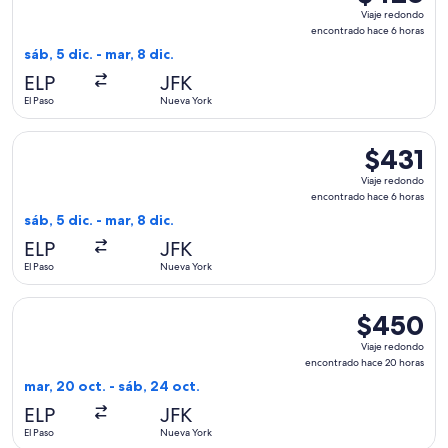
Viaje
Viaje redondo
redondo,
encontrado hace 6 horas
encontrado
sáb, 5 dic. - mar, 8 dic.
hace
ELP
JFK
6
El Paso
Nueva York
horas
Seleccionar vuelo de Delta, con salida el sáb, 5 dic. desde E
$431
$431
Viaje
Viaje redondo
redondo,
encontrado hace 6 horas
encontrado
sáb, 5 dic. - mar, 8 dic.
hace
ELP
JFK
6
El Paso
Nueva York
horas
Seleccionar vuelo de Delta, con salida el mar, 20 oct. desde
$450
$450
Viaje
Viaje redondo
redondo,
encontrado hace 20 horas
encontrado
mar, 20 oct. - sáb, 24 oct.
hace
ELP
JFK
20
El Paso
Nueva York
horas