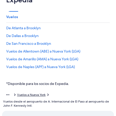
Vuelos
De Atlanta a Brooklyn
De Dallas a Brooklyn
De San Francisco a Brooklyn
Vuelos de Allentown (ABE) a Nueva York (LGA)
Vuelos de Amarillo (AMA) a Nueva York (LGA)
Vuelos de Naples (APF) a Nueva York (LGA)
Vuelos de Austin (AUS) a Nueva York (LGA)
Vuelos de Birmingham (BHM) a Nueva York (LGA)
*Disponible para los socios de Expedia.
Vuelos de Aeropuerto Internacional de Bogotá-El Dorado
(BOG) a Nueva York (LGA)
Vuelos a Nueva York
Vuelos desde el aeropuerto de A. Internacional de El Paso al aeropuerto de
Vuelos de Aguadilla (BQN) a Nueva York (LGA)
John F. Kennedy Intl.
Vuelos de Brownsville (BRO) a Nueva York (LGA)