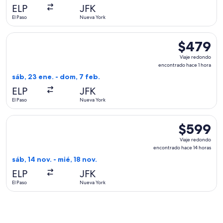
hace
ELP
JFK
1
El Paso
Nueva York
día
Seleccionar vuelo de Delta, con salida el sáb, 23 ene. desde
$479
$479
Viaje
Viaje redondo
redondo,
encontrado hace 1 hora
encontrado
sáb, 23 ene. - dom, 7 feb.
hace
ELP
JFK
1
El Paso
Nueva York
hora
Seleccionar vuelo de Alaska Airlines, con salida el sáb, 14 n
$599
$599
Viaje
Viaje redondo
redondo,
encontrado hace 14 horas
encontrado
sáb, 14 nov. - mié, 18 nov.
hace
ELP
JFK
14
El Paso
Nueva York
horas