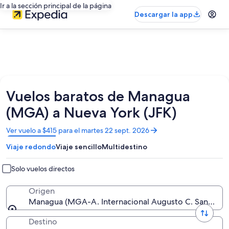
Ir a la sección principal de la página
Descargar la app
Vuelos baratos de Managua
(MGA) a Nueva York (JFK)
Se
Ver vuelo a $415 para el martes 22 sept. 2026
abrirá
Viaje redondo
Viaje sencillo
Multidestino
en
una
nueva
Solo vuelos directos
ventana
Origen
Managua (MGA-A. Internacional Augusto C. Sandino)
Destino