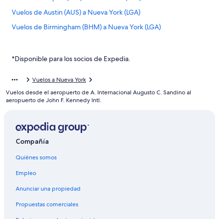
Vuelos de Austin (AUS) a Nueva York (LGA)
Vuelos de Birmingham (BHM) a Nueva York (LGA)
Vuelos de Aeropuerto Internacional de Bogotá-El Dorado
(BOG) a Nueva York (LGA)
*Disponible para los socios de Expedia.
Vuelos de Aguadilla (BQN) a Nueva York (LGA)
Vuelos de Brownsville (BRO) a Nueva York (LGA)
Vuelos a Nueva York
Vuelos desde el aeropuerto de A. Internacional Augusto C. Sandino al
Vuelos de Buffalo (BUF) a Nueva York (LGA)
aeropuerto de John F. Kennedy Intl.
Vuelos de Baltimore (BWI) a Nueva York (LGA)
Vuelos de Chattanooga (CHA) a Nueva York (LGA)
Vuelos de Cleveland (CLE) a Nueva York (LGA)
Compañía
Vuelos de Cali (CLO) a Nueva York (LGA)
Quiénes somos
Vuelos de Colorado Springs (COS) a Nueva York (LGA)
Empleo
Vuelos de Corpus Christi (CRP) a Nueva York (LGA)
Anunciar una propiedad
Vuelos de Cincinnati (CVG) a Nueva York (LGA)
Propuestas comerciales
Vuelos de Washington (DCA) a Nueva York (LGA)