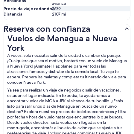
Aerolíneas
avianca
Precio de viaje redondo
$679
Distancia
2107
mi
Reserva con confianza
Vuelos de Managua a Nueva York
Vuelos de Managua a Nueva
York
A veces, solo necesitas salir de la ciudad o cambiar de paisaje.
¡Cualquiera que sea el motivo, bastará con un vuelo de Managua
a Nueva York! ¡Anímate! Haz planes para ver todas las
atracciones famosas y disfrutar de la comida local. Tu viaje te
espera. Prepara las maletas y completa tu itinerario de viaje para
conocer Nueva York.
Ya sea para realizar un viaje de negocios o salir de vacaciones,
estás en el lugar indicado. En Expedia, te ayudaremos a
encontrar vuelos de MGA a JFK al alcance de tu bolsillo. ¿Estás
listo para salir unos días de Managua en busca de un nuevo
destino? Explora nuestros precios de boletos económicos y filtra
por fecha y hora de vuelo hasta que encuentres lo que buscas.
Desde vuelos directos hasta vuelos con llegadas en la
madrugada, encontrarás el boleto de avión que se ajuste a tus
preferencias de viaje. Incluso puedes combinar tu vuelo a JFK