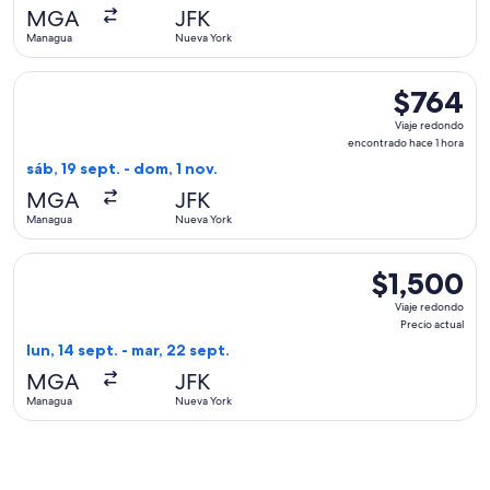
hace
MGA
JFK
5
Managua
Nueva York
días
Seleccionar vuelo de avianca, con salida el sáb, 19 sept. de
$764
$764
Viaje
Viaje redondo
redondo,
encontrado hace 1 hora
encontrado
sáb, 19 sept. - dom, 1 nov.
hace
MGA
JFK
1
Managua
Nueva York
hora
Seleccionar vuelo de Aeromexico, con salida el lun, 14 sept.
$1,500
$1,500
Viaje
Viaje redondo
redondo,
Precio actual
Precio
lun, 14 sept. - mar, 22 sept.
actual
MGA
JFK
Managua
Nueva York