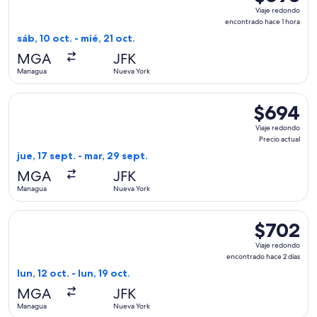
Viaje
Viaje redondo
redondo,
encontrado hace 1 hora
encontrado
sáb, 10 oct. - mié, 21 oct.
hace
MGA
JFK
1
Managua
Nueva York
hora
Seleccionar vuelo de Copa, con salida el jue, 17 sept. desde
$694
$694
Viaje
Viaje redondo
redondo,
Precio actual
Precio
jue, 17 sept. - mar, 29 sept.
actual
MGA
JFK
Managua
Nueva York
Seleccionar vuelo de Copa, con salida el lun, 12 oct. desde 
$702
$702
Viaje
Viaje redondo
redondo,
encontrado hace 2 días
encontrado
lun, 12 oct. - lun, 19 oct.
hace
MGA
JFK
2
Managua
Nueva York
días