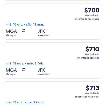
Seleccionar vuelo de Copa, con salida el mié, 16 dic. desde
$708
$708
Viaje
Viaje redondo
redondo,
encontrado hace 1 hora
encontrado
mié, 16 dic. - sáb, 13 mar.
hace
MGA
JFK
1
Managua
Nueva York
hora
Seleccionar vuelo de Copa, con salida el mié, 18 nov. desde
$710
$710
Viaje
Viaje redondo
redondo,
encontrado hace 1 día
encontrado
mié, 18 nov. - mié, 3 feb.
hace
MGA
JFK
1
Managua
Nueva York
día
Seleccionar vuelo de American Airlines, con salida el mar, 1
$713
$713
Viaje
Viaje redondo
redondo,
encontrado hace 5 días
encontrad
mar, 13 oct. - jue, 22 oct.