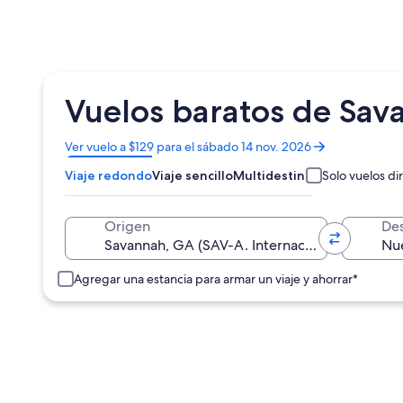
Vuelos baratos de Sav
Se
Ver vuelo a $129 para el sábado 14 nov. 2026
abrirá
Viaje redondo
Viaje sencillo
Multidestino
Solo vuelos di
en
una
nueva
Origen
Des
ventana
Agregar una estancia para armar un viaje y ahorrar*