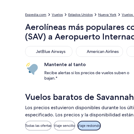
Expedia.com
Vuelos
Estados Unidos
Nueva York
Vuelos 
Aerolíneas más populares c
(SAV) a Aeropuerto Internac
JetBlue Airways
American Airlines
Del
JetBlue Airways
American Airlines
Mantente al tanto
Recibe alertas si los precios de vuelos suben o
bajan.*
Vuelos baratos de Savannah
Los precios estuvieron disponibles durante los úl
especificado. Los precios y la disponibilidad está
Todas las ofertas
Viaje sencillo
Viaje redondo