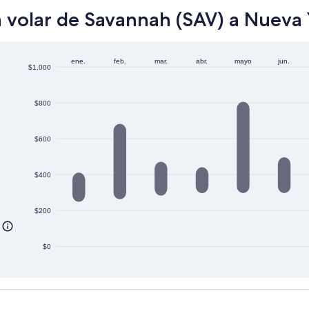
 volar de Savannah (SAV) a Nueva 
ene.
feb.
mar.
abr.
mayo
jun.
$1,000
$800
$600
$400
$200
$0