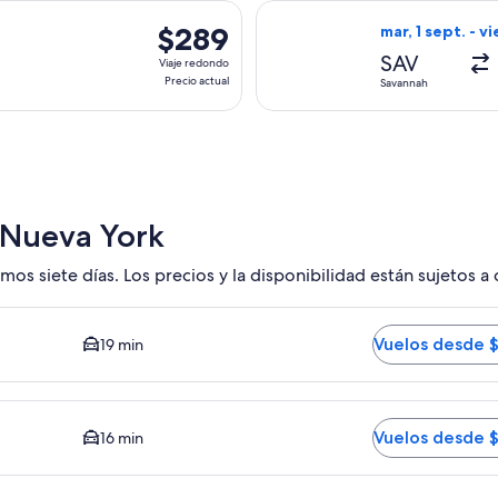
actual
a el mié, 28 oct. desde Savannah hacia Nueva York, con regreso
Seleccionar vuel
$289
$289
mar, 1 sept. - vi
Viaje
SAV
Viaje redondo
redondo,
Precio actual
Savannah
Precio
actual
 Nueva York
mos siete días. Los precios y la disponibilidad están sujetos a
 Opción más barata disponible. El tiempo promedio del trayect
Vuelos desde 
19 min
medio del trayecto en auto al centro es de 16 minutos. Vuelos
Vuelos desde 
16 min