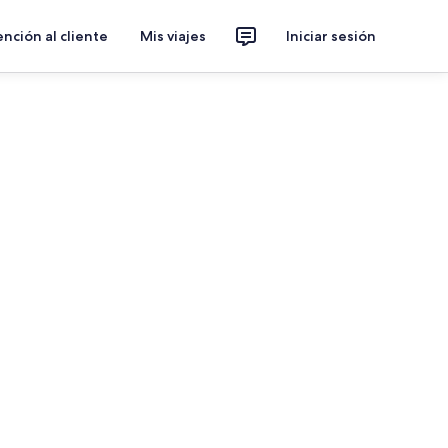
nción al cliente
Mis viajes
Iniciar sesión