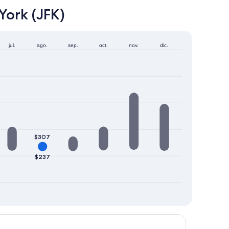
York (JFK)
jul.
ago.
sep.
oct.
nov.
dic.
$307
$237