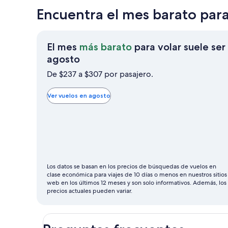
Encuentra el mes barato para
El mes
más barato
para volar suele ser
El
agosto
mes
De $237 a $307 por pasajero.
más
barato
Ver vuelos en agosto
para
volar
suele
ser
agosto
Los datos se basan en los precios de búsquedas de vuelos en
clase económica para viajes de 10 días o menos en nuestros sitios
web en los últimos 12 meses y son solo informativos. Además, los
precios actuales pueden variar.