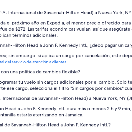
A. Internacional de Savannah-Hilton Head) a Nueva York, NY 
salida el próximo año en Expedia, el menor precio ofrecido par
fue de $272. Las tarifas económicas vuelan, así que asegúrate
plican términos adicionales.
annah-Hilton Head a John F. Kennedy Intl., ¿debo pagar un ca
ea; sin embargo, si aplica un cargo por cancelación, este depe
.
tal del servicio de atención a clientes
on una política de cambios flexible?
rogramar tu vuelo sin cargos adicionales por el cambio. Solo t
rarte ese cargo, selecciona el filtro "Sin cargos por cambios" 
 Internacional de Savannah-Hilton Head) a Nueva York, NY (J
on Head a John F. Kennedy Intl. dura más o menos 2 h y 9 min, 
ntanilla estarás aterrizando en Jamaica.
nal de Savannah-Hilton Head a John F. Kennedy Intl.?