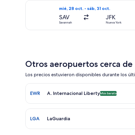
Seleccionar vuelo de Delta, con salid
mié, 28 oct. - sáb, 31 oct.
SAV
JFK
Savannah
Nueva York
Otros aeropuertos cerca de
Los precios estuvieron disponibles durante los últi
Seleccionar vuelo a A. Internacional Liberty EWR.
EWR
A. Internacional Liberty
Más barato
Seleccionar vuelo a LaGuardia LGA. El tiempo pro
LGA
LaGuardia