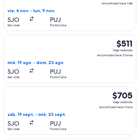
redondo,
encontrado hace 1 día
encontrado
vie, 6 nov. - lun, 9 nov.
hace
SJO
PUJ
1
San José
Punta Cana
día
Seleccionar vuelo de Copa, con salida el mié, 19 ago. desde
$511
$511
Viaje
Viaje redondo
redondo,
encontrado hace 3 horas
encontrad
mié, 19 ago. - dom, 23 ago.
hace
SJO
PUJ
3
San José
Punta Cana
horas
Seleccionar vuelo de avianca, con salida el sáb, 19 sept. de
$705
$705
Viaje
Viaje redondo
redondo,
encontrado hace 1 hora
encontrado
sáb, 19 sept. - mié, 23 sept.
hace
SJO
PUJ
1
San José
Punta Cana
hora