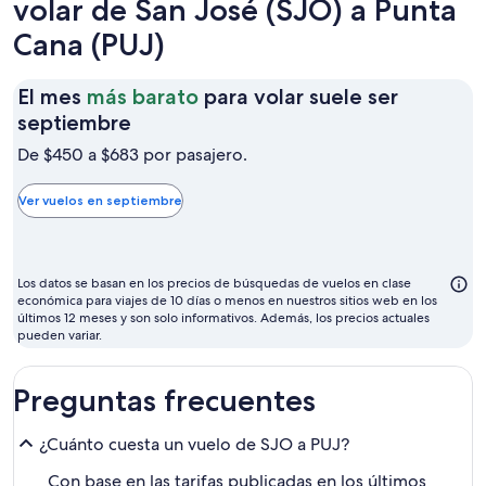
volar de San José (SJO) a Punta
Cana (PUJ)
El mes
más barato
para volar suele ser
El
septiembre
mes
De $450 a $683 por pasajero.
más
barato
Ver vuelos en septiembre
para
volar
suele
Los datos se basan en los precios de búsquedas de vuelos en clase
ser
económica para viajes de 10 días o menos en nuestros sitios web en los
últimos 12 meses y son solo informativos. Además, los precios actuales
septiembre
pueden variar.
Preguntas frecuentes
¿Cuánto cuesta un vuelo de SJO a PUJ?
Con base en las tarifas publicadas en los últimos