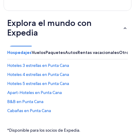
Explora el mundo con
Expedia
Hospedajes
Vuelos
Paquetes
Autos
Rentas vacacionales
Otros
Hoteles 3 estrellas en Punta Cana
Hoteles 4 estrellas en Punta Cana
Hoteles 5 estrellas en Punta Cana
Apart-Hoteles en Punta Cana
B&B en Punta Cana
Cabañas en Punta Cana
Casas de huéspedes en Punta Cana
Casas vacacionales en Punta Cana
*Disponible para los socios de Expedia.