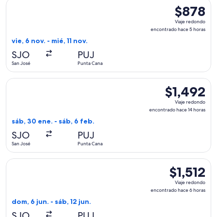
Seleccionar vuelo de American Airlines, con salida el vie, 6
$878
$878
Viaje
Viaje redondo
redondo,
encontrado hace 5 horas
encontrado
vie, 6 nov. - mié, 11 nov.
hace
SJO
PUJ
5
San José
Punta Cana
horas
Seleccionar vuelo de Delta, con salida el sáb, 30 ene. desde
$1,492
$1,492
Viaje
Viaje redondo
redondo,
encontrado hace 14 horas
encontrado
sáb, 30 ene. - sáb, 6 feb.
hace
SJO
PUJ
14
San José
Punta Cana
horas
Seleccionar vuelo de United, con salida el dom, 6 jun. desde
$1,512
$1,512
Viaje
Viaje redondo
redondo,
encontrado hace 6 horas
encontrado
dom, 6 jun. - sáb, 12 jun.
hace
SJO
PUJ