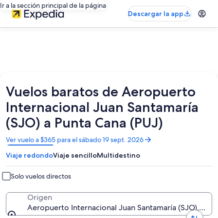
Ir a la sección principal de la página
Descargar la app
Vuelos baratos de Aeropuerto
Internacional Juan Santamaría
(SJO) a Punta Cana (PUJ)
Se
Ver vuelo a $365 para el sábado 19 sept. 2026
abrirá
Viaje redondo
Viaje sencillo
Multidestino
en
una
nueva
Solo vuelos directos
ventana
Origen
Aeropuerto Internacional Juan Santamaría (SJO), San 