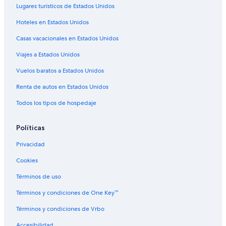
Hoteles para ir de compras en Punta Cana
Lugares turísticos de Estados Unidos
Hoteles todo incluido en Punta Cana
Hoteles en Estados Unidos
Hoteles de ski en Punta Cana
Casas vacacionales en Estados Unidos
Hoteles de lujo en Punta Cana
Viajes a Estados Unidos
Hoteles de negocios en Punta Cana
Vuelos baratos a Estados Unidos
Hoteles ecológicos en Punta Cana
Renta de autos en Estados Unidos
Hoteles en la playa en Punta Cana
Todos los tipos de hospedaje
Hoteles familiares en Punta Cana
Hoteles históricos en Punta Cana
Políticas
Hoteles románticos en Punta Cana
Privacidad
Hoteles baratos en Punta Cana
Cookies
Hoteles boutique en Punta Cana
Términos de uso
Hoteles con aguas termales en Punta Cana
Términos y condiciones de One Key™
Hoteles con aire acondicionado en Punta Cana
Términos y condiciones de Vrbo
Hoteles con bar en Punta Cana
Accesibilidad