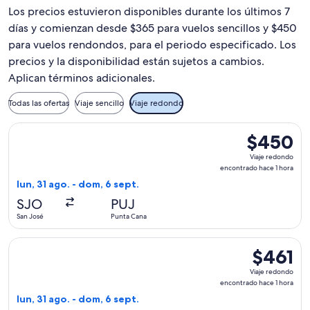
Los precios estuvieron disponibles durante los últimos 7
días y comienzan desde $365 para vuelos sencillos y $450
para vuelos rendondos, para el periodo especificado. Los
precios y la disponibilidad están sujetos a cambios.
Aplican términos adicionales.
Todas las ofertas
Viaje sencillo
Viaje redondo
Seleccionar vuelo de Copa, con salida el lun, 31 ago. desde
$450
$450
Viaje
Viaje redondo
redondo,
encontrado hace 1 hora
encontrado
lun, 31 ago. - dom, 6 sept.
hace
SJO
PUJ
1
San José
Punta Cana
hora
Seleccionar vuelo de Copa, con salida el lun, 31 ago. desde 
$461
$461
Viaje
Viaje redondo
redondo,
encontrado hace 1 hora
encontrado
lun, 31 ago. - dom, 6 sept.