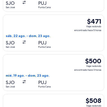
hace
SJO
PUJ
1
San José
Punta Cana
hora
Seleccionar vuelo de Copa, con salida el sáb, 22 ago. desde
$471
$471
Viaje
Viaje redondo
redondo,
encontrado hace 5 horas
encontrado
sáb, 22 ago. - dom, 23 ago.
hace
SJO
PUJ
5
San José
Punta Cana
horas
Seleccionar vuelo de Copa, con salida el mié, 19 ago. desde
$500
$500
Viaje
Viaje redondo
redondo,
encontrado hace 3 horas
encontrado
mié, 19 ago. - dom, 23 ago.
hace
SJO
PUJ
3
San José
Punta Cana
horas
Seleccionar vuelo de Copa, con salida el vie, 6 nov. desde S
$508
$508
Viaje
Viaje redondo