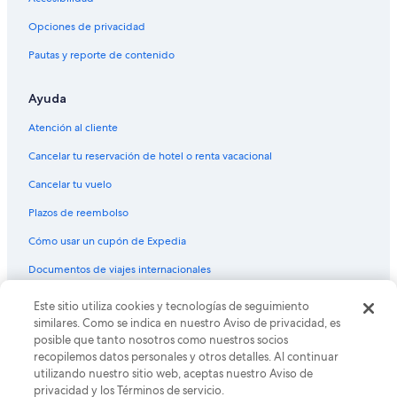
Hoteles con desayuno incluido en Punta Cana
Opciones de privacidad
Hoteles con gimnasio en Punta Cana
Pautas y reporte de contenido
Hoteles con guardería en Punta Cana
Hoteles con área de juegos en Punta Cana
Ayuda
Hoteles con parque acuático en Punta Cana
Atención al cliente
Hoteles con alberca en Punta Cana
Cancelar tu reservación de hotel o renta vacacional
Hoteles con restaurante en Punta Cana
Cancelar tu vuelo
Hoteles con sauna en Punta Cana
Plazos de reembolso
Hoteles con hidromasaje en Punta Cana
Cómo usar un cupón de Expedia
Hoteles con traslado del/al aeropuerto en Punta Cana
Documentos de viajes internacionales
Hoteles cerca de viñedos en Punta Cana
Hoteles con vista al mar en Punta Cana
Este sitio utiliza cookies y tecnologías de seguimiento
© 2026 Expedia, Inc., una empresa de Expedia Group. Todos los
derechos reservados. Expedia y el logo de Expedia son marcas
similares. Como se indica en nuestro Aviso de privacidad, es
Hoteles con vista en Punta Cana
registradas o marcas comerciales de Expedia, Inc. CST# 2029030-50.
posible que tanto nosotros como nuestros socios
Hoteles en la naturaleza en Punta Cana
recopilemos datos personales y otros detalles. Al continuar
utilizando nuestro sitio web, aceptas nuestro Aviso de
Hoteles gay friendly en Punta Cana
privacidad y los Términos de servicio.