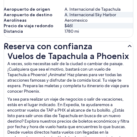
Aeropuerto de origen
A. Internacional de Tapachula
Aeropuerto de destino
A. Internacional Sky Harbor
Aerolíneas
Aeromexico
Precio de viaje redondo
$461
Distancia
1780
mi
Reserva con confianza
Vuelos de Tapachula a Phoenix
Vuelos de Tapachula a Phoenix
A veces, solo necesitas salir de la ciudad o cambiar de paisaje.
¡Cualquiera que sea el motivo, bastará con un vuelo de
Tapachula a Phoenix! ¡Anímate! Haz planes para ver todas las
atracciones famosas y disfrutar de la comida local. Tu viaje te
espera. Prepara las maletas y completa tu itinerario de viaje para
conocer Phoenix.
Ya sea para realizar un viaje de negocios o salir de vacaciones,
estás en el lugar indicado. En Expedia, te ayudaremos a
encontrar vuelos de TAP a PHX al alcance de tu bolsillo. ¿Estás
listo para salir unos días de Tapachula en busca de un nuevo
destino? Explora nuestros precios de boletos económicos y filtra
por fecha y hora de vuelo hasta que encuentres lo que buscas.
Desde vuelos directos hasta vuelos con llegadas en la