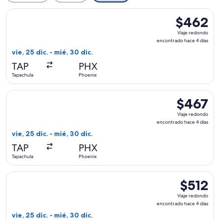
Seleccionar vuelo de Volaris, con salida el vie, 25 dic. desd
$462
$462
Viaje
Viaje redondo
redondo,
encontrado hace 4 días
encontrado
vie, 25 dic. - mié, 30 dic.
hace
TAP
PHX
4
Tapachula
Phoenix
días
Seleccionar vuelo de Volaris, con salida el vie, 25 dic. desd
$467
$467
Viaje
Viaje redondo
redondo,
encontrado hace 4 días
encontrado
vie, 25 dic. - mié, 30 dic.
hace
TAP
PHX
4
Tapachula
Phoenix
días
Seleccionar vuelo de Volaris, con salida el vie, 25 dic. desd
$512
$512
Viaje
Viaje redondo
redondo,
encontrado hace 4 días
encontrad
vie, 25 dic. - mié, 30 dic.