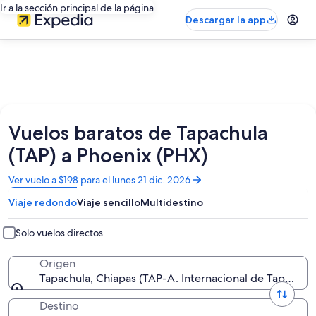
Ir a la sección principal de la página
Descargar la app
Vuelos baratos de Tapachula
(TAP) a Phoenix (PHX)
Se
Ver vuelo a $198 para el lunes 21 dic. 2026
abrirá
Viaje redondo
Viaje sencillo
Multidestino
en
una
nueva
Solo vuelos directos
ventana
Origen
Tapachula, Chiapas (TAP-A. Internacional de Tapachula
Destino