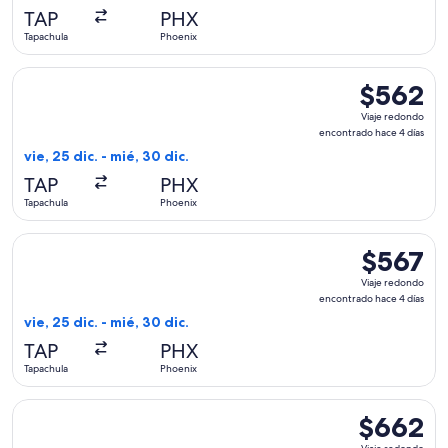
hace
TAP
PHX
4
Tapachula
Phoenix
días
Seleccionar vuelo de Volaris, con salida el vie, 25 dic. desd
$562
$562
Viaje
Viaje redondo
redondo,
encontrado hace 4 días
encontrado
vie, 25 dic. - mié, 30 dic.
hace
TAP
PHX
4
Tapachula
Phoenix
días
Seleccionar vuelo de Volaris, con salida el vie, 25 dic. desd
$567
$567
Viaje
Viaje redondo
redondo,
encontrado hace 4 días
encontrado
vie, 25 dic. - mié, 30 dic.
hace
TAP
PHX
4
Tapachula
Phoenix
días
Seleccionar vuelo de Volaris, con salida el vie, 25 dic. desd
$662
$662
Viaje