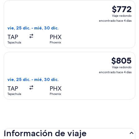
Seleccionar vuelo de Delta, con salida el vie, 25 dic. desde 
$772
$772
Viaje
Viaje redondo
redondo,
encontrado hace 4 días
encontrado
vie, 25 dic. - mié, 30 dic.
hace
TAP
PHX
4
Tapachula
Phoenix
días
Seleccionar vuelo de Aeromexico, con salida el vie, 25 dic. 
$805
$805
Viaje
Viaje redondo
redondo,
encontrado hace 4 días
encontrado
vie, 25 dic. - mié, 30 dic.
hace
TAP
PHX
4
Tapachula
Phoenix
días
Información de viaje