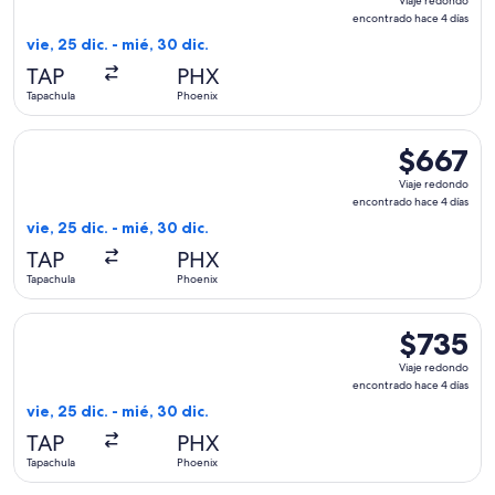
Viaje redondo
redondo,
encontrado hace 4 días
encontrado
vie, 25 dic. - mié, 30 dic.
hace
TAP
PHX
4
Tapachula
Phoenix
días
Seleccionar vuelo de Volaris, con salida el vie, 25 dic. desd
$667
$667
Viaje
Viaje redondo
redondo,
encontrado hace 4 días
encontrado
vie, 25 dic. - mié, 30 dic.
hace
TAP
PHX
4
Tapachula
Phoenix
días
Seleccionar vuelo de Delta, con salida el vie, 25 dic. desde
$735
$735
Viaje
Viaje redondo
redondo,
encontrado hace 4 días
encontrado
vie, 25 dic. - mié, 30 dic.
hace
TAP
PHX
4
Tapachula
Phoenix
días