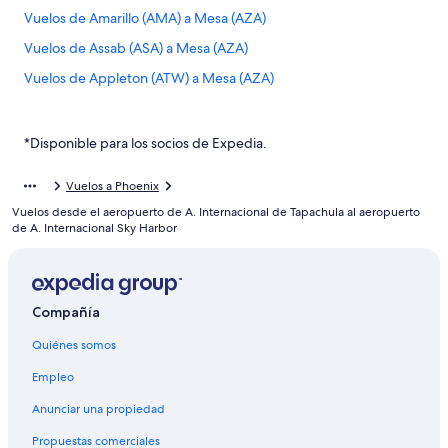
Vuelos de Amarillo (AMA) a Mesa (AZA)
Vuelos de Assab (ASA) a Mesa (AZA)
Vuelos de Appleton (ATW) a Mesa (AZA)
Vuelos de Hartford (BDL) a Mesa (AZA)
Vuelos de Billings (BIL) a Mesa (AZA)
*Disponible para los socios de Expedia.
Vuelos de Bismarck (BIS) a Mesa (AZA)
Vuelos a Phoenix
Vuelos de Bloomington (BMI) a Mesa (AZA)
Vuelos desde el aeropuerto de A. Internacional de Tapachula al aeropuerto
Vuelos de Burbank (BUR) a Mesa (AZA)
de A. Internacional Sky Harbor
Vuelos de Bozeman (BZN) a Mesa (AZA)
Vuelos de Akron (CAK) a Mesa (AZA)
Compañía
Vuelos de Cedar Rapids (CID) a Mesa (AZA)
Quiénes somos
Vuelos de Charlotte (CLT) a Mesa (AZA)
Vuelos de Champaign (CMI) a Mesa (AZA)
Empleo
Vuelos de Corpus Christi (CRP) a Mesa (AZA)
Anunciar una propiedad
Vuelos de Culiacán (CUL) a Mesa (AZA)
Propuestas comerciales