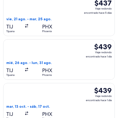
$437
$437
Viaje
Viaje redondo
redondo,
encontrado hace 5 días
encontrado
vie, 21 ago. - mar, 25 ago.
hace
TIJ
PHX
5
Tijuana
Phoenix
días
Seleccionar vuelo de Volaris, con salida el mié, 26 ago. desd
$439
$439
Viaje
Viaje redondo
redondo,
encontrado hace 1 día
encontrado
mié, 26 ago. - lun, 31 ago.
hace
TIJ
PHX
1
Tijuana
Phoenix
día
Seleccionar vuelo de Volaris, con salida el mar, 13 oct. desd
$439
$439
Viaje
Viaje redondo
redondo,
encontrado hace 1 día
encontrado
mar, 13 oct. - sáb, 17 oct.
hace
TIJ
PHX
1