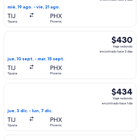
encontrado
mié, 19 ago. - vie, 21 ago.
hace
TIJ
PHX
3
Tijuana
Phoenix
días
Seleccionar vuelo de Volaris, con salida el jue, 10 sept. des
$430
$430
Viaje
Viaje redondo
redondo,
encontrado hace 3 días
encontrado
jue, 10 sept. - mar, 15 sept.
hace
TIJ
PHX
3
Tijuana
Phoenix
días
Seleccionar vuelo de Aeromexico, con salida el jue, 3 dic. de
$434
$434
Viaje
Viaje redondo
redondo,
encontrado hace 1 día
encontrado
jue, 3 dic. - lun, 7 dic.
hace
TIJ
PHX
1
Tijuana
Phoenix
día
Seleccionar vuelo de Volaris, con salida el vie, 21 ago. desd