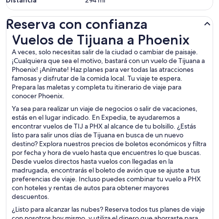
Distancia
294
mi
Reserva con confianza
Vuelos de Tijuana a Phoenix
Vuelos de Tijuana a Phoenix
A veces, solo necesitas salir de la ciudad o cambiar de paisaje.
¡Cualquiera que sea el motivo, bastará con un vuelo de Tijuana a
Phoenix! ¡Anímate! Haz planes para ver todas las atracciones
famosas y disfrutar de la comida local. Tu viaje te espera.
Prepara las maletas y completa tu itinerario de viaje para
conocer Phoenix.
Ya sea para realizar un viaje de negocios o salir de vacaciones,
estás en el lugar indicado. En Expedia, te ayudaremos a
encontrar vuelos de TIJ a PHX al alcance de tu bolsillo. ¿Estás
listo para salir unos días de Tijuana en busca de un nuevo
destino? Explora nuestros precios de boletos económicos y filtra
por fecha y hora de vuelo hasta que encuentres lo que buscas.
Desde vuelos directos hasta vuelos con llegadas en la
madrugada, encontrarás el boleto de avión que se ajuste a tus
preferencias de viaje. Incluso puedes combinar tu vuelo a PHX
con hoteles y rentas de autos para obtener mayores
descuentos.
¿Listo para alcanzar las nubes? Reserva todos tus planes de viaje
con nosotros hoy mismo, y utiliza el dinero que ahorraste para