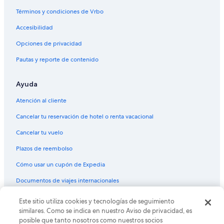
Vuelos de Kingman (IGM) a Mesa (AZA)
Términos y condiciones de Vrbo
Vuelos de Jackson Hole (JAC) a Mesa (AZA)
Accesibilidad
Vuelos de Lubbock (LBB) a Mesa (AZA)
Opciones de privacidad
Vuelos de Lima (LIM) a Mesa (AZA)
Pautas y reporte de contenido
Vuelos de Medford (MFR) a Mesa (AZA)
Vuelos de Moline (MLI) a Mesa (AZA)
Ayuda
Vuelos de Morelia (MLM) a Mesa (AZA)
Atención al cliente
Vuelos de Missoula (MSO) a Mesa (AZA)
Cancelar tu reservación de hotel o renta vacacional
Vuelos de Tokio (NRT) a Mesa (AZA)
Cancelar tu vuelo
Vuelos de Odesa (ODS) a Mesa (AZA)
Plazos de reembolso
Vuelos de Ogden (OGD) a Mesa (AZA)
Cómo usar un cupón de Expedia
Vuelos de Omaha (OMA) a Mesa (AZA)
Documentos de viajes internacionales
Vuelos de Portland (PDX) a Mesa (AZA)
Vuelos de Filadelfia (PHL) a Mesa (AZA)
Este sitio utiliza cookies y tecnologías de seguimiento
© 2026 Expedia, Inc., una empresa de Expedia Group. Todos los
derechos reservados. Expedia y el logo de Expedia son marcas
similares. Como se indica en nuestro Aviso de privacidad, es
Vuelos de Panamá (PTY) a Mesa (AZA)
registradas o marcas comerciales de Expedia, Inc. CST# 2029030-50.
posible que tanto nosotros como nuestros socios