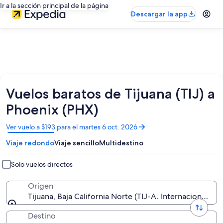
Ir a la sección principal de la página
Descargar la app
Vuelos baratos de Tijuana (TIJ) a
Phoenix (PHX)
Se
Ver vuelo a $193 para el martes 6 oct. 2026
abrirá
Viaje redondo
Viaje sencillo
Multidestino
en
una
nueva
Solo vuelos directos
ventana
Origen
Tijuana, Baja California Norte (TIJ-A. Internacional G
Destino