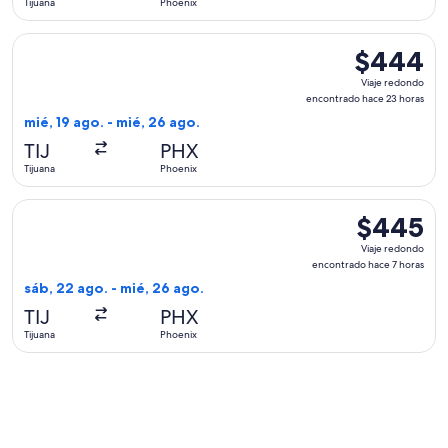
Tijuana
Phoenix
día
Seleccionar vuelo de Volaris, con salida el mié, 19 ago. des
$444
$444
Viaje
Viaje redondo
redondo,
encontrado hace 23 horas
encontrado
mié, 19 ago. - mié, 26 ago.
hace
TIJ
PHX
23
Tijuana
Phoenix
horas
Seleccionar vuelo de Volaris, con salida el sáb, 22 ago. des
$445
$445
Viaje
Viaje redondo
redondo,
encontrado hace 7 horas
encontrado
sáb, 22 ago. - mié, 26 ago.
hace
TIJ
PHX
7
Tijuana
Phoenix
horas