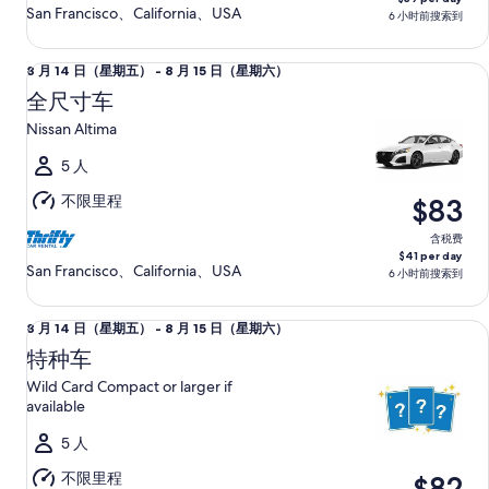
8
San Francisco、California、USA
6 小时前搜索到
月
15
全尺寸车 Nissan Altima
8
8 月 14 日（星期五） - 8 月 15 日（星期六）
日
月
（星
全尺寸车
14
期
Nissan Altima
日
六）
（星
5 人
期
不限里程
$83
五）
至
含税费
$41 per day
8
San Francisco、California、USA
6 小时前搜索到
月
15
特种车 Wild Card Compact or larger if available
8
8 月 14 日（星期五） - 8 月 15 日（星期六）
日
月
（星
特种车
14
期
Wild Card Compact or larger if
日
六）
available
（星
5 人
期
五）
不限里程
$82