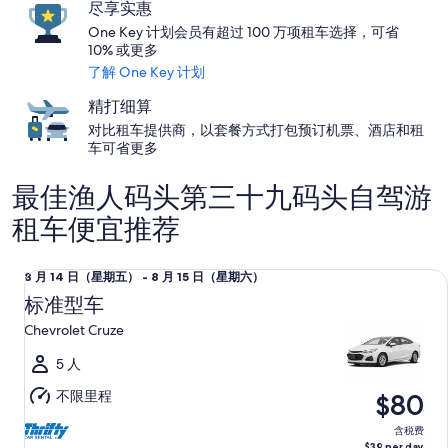
尽享实惠
One Key 计划会员有超过 100 万项租车选择，可省
10% 或更多
了解 One Key 计划
精打细算
对比租车提供商，以套餐方式打包预订机票、酒店和租
车可省更多
最佳渔人码头第三十九码头自驾游
租车便宜推荐
标准型车 Chevrolet Cruze
8
8 月 14 日（星期五） - 8 月 15 日（星期六）
月
标准型车
14
Chevrolet Cruze
日
（星
5 人
期
不限里程
$80
五）
至
含税费
$39 per day