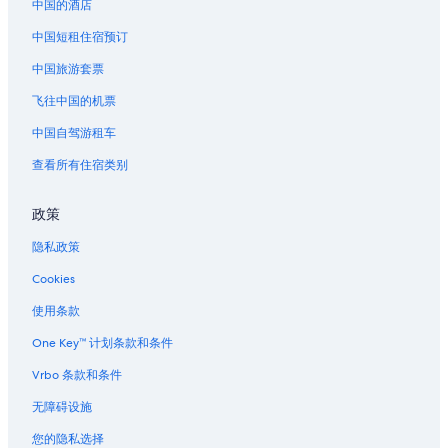
中国的酒店
渔人码头的酒店
中国短租住宿预订
唐人街的酒店
中国旅游套票
位于北滩的沙滩酒店
位于北滩的历史风格酒店
飞往中国的机票
位于北滩的设有 SPA 水疗的度假村酒店
中国自驾游租车
北滩的酒店
查看所有住宿类别
佛禅会教堂附近的酒店
政策
波尔克峡谷的酒店
隐私政策
位于俄罗斯山的娱乐场酒店
Cookies
俄罗斯山的酒店
罗斯巷附近的酒店
使用条款
海德街码头附近的酒店
One Key™ 计划条款和条件
泛美金字塔大厦附近的酒店
Vrbo 条款和条件
朗伯德大街附近的酒店
无障碍设施
海德街与伦巴底街站的公寓式度假村
您的隐私选择