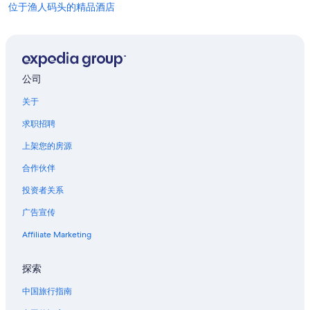
位于渔人码头的精品酒店
位于渔人码头的商务酒店
位于渔人码头的娱乐场酒店
位于渔人码头的家庭式酒店
公司
位于渔人码头的高尔夫酒店
关于
位于渔人码头的历史风格酒店
求职招聘
位于渔人码头的设有泳池的酒店
上架您的房源
位于渔人码头的Independent酒店
合作伙伴
位于渔人码头的La Quinta Inn & Suites酒店
投资者关系
位于渔人码头的豪华酒店
广告宣传
位于渔人码头的Noble House酒店
位于渔人码头的浪漫酒店
Affiliate Marketing
位于渔人码头的设有 SPA 水疗的度假村酒店
探索
位于渔人码头的Viceroy Hotel Group
中国旅行指南
位于渔人码头的婚庆酒店