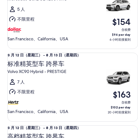
日
四）
（星
5 人
期
不限里程
$154
五）
至
含税费
$96 per day
8
San Francisco、California、USA
6 小时前搜索到
月
15
标准精英型车 跨界车 Volvo XC90 Hybrid - PRESTIGE
8
8 月 12 日（星期三） - 8 月 13 日（星期四）
日
月
（星
标准精英型车 跨界车
12
期
Volvo XC90 Hybrid - PRESTIGE
日
六）
（星
7 人
期
不限里程
$163
三）
至
含税费
$102 per day
8
San Francisco、California、USA
20 小时前搜索到
月
13
高档精英型车 跨界车 Cadillac XT6
8
8 月 12 日（星期三） - 8 月 13 日（星期四）
日
月
（星
高档精英型车 跨界车