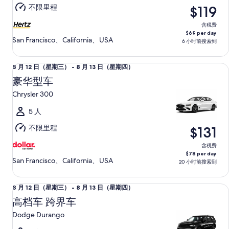
期
不限里程
$119
五）
至
含税费
$69 per day
8
San Francisco、California、USA
6 小时前搜索到
月
15
豪华型车 Chrysler 300
8
8 月 12 日（星期三） - 8 月 13 日（星期四）
日
月
（星
豪华型车
12
期
Chrysler 300
日
六）
（星
5 人
期
不限里程
$131
三）
至
含税费
$78 per day
8
San Francisco、California、USA
20 小时前搜索到
月
13
高档车 跨界车 Dodge Durango
8
8 月 12 日（星期三） - 8 月 13 日（星期四）
日
月
（星
高档车 跨界车
12
期
Dodge Durango
日
四）