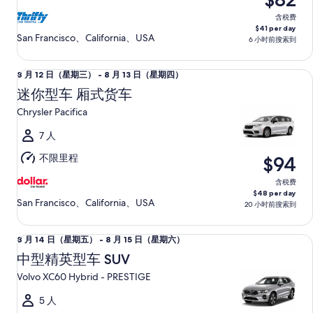
至
8
含税费
$41 per day
月
San Francisco、California、USA
6 小时前搜索到
15
日
迷你型车 厢式货车 Chrysler Pacifica
8
8 月 12 日（星期三） - 8 月 13 日（星期四）
（星
月
迷你型车 厢式货车
期
12
六）
Chrysler Pacifica
日
（星
7 人
期
不限里程
$94
三）
至
含税费
$48 per day
8
San Francisco、California、USA
20 小时前搜索到
月
13
中型精英型车 SUV Volvo XC60 Hybrid - PRESTIGE
8
8 月 14 日（星期五） - 8 月 15 日（星期六）
日
月
（星
中型精英型车 SUV
14
期
Volvo XC60 Hybrid - PRESTIGE
日
四）
（星
5 人