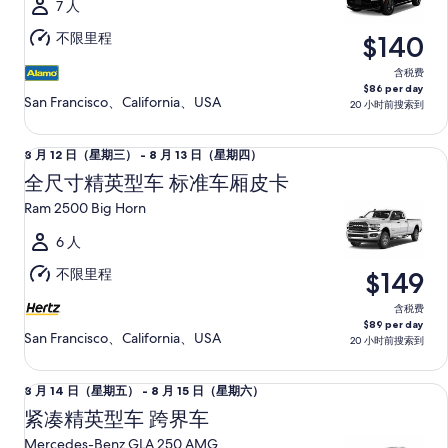
（星
7 人
期
不限里程
$140
三）
至
含税费
$86 per day
8
San Francisco、California、USA
20 小时前搜索到
月
13
全尺寸精英型车 标准车厢皮卡 Ram 2500 Big Horn
8
8 月 12 日（星期三） - 8 月 13 日（星期四）
日
月
（星
全尺寸精英型车 标准车厢皮卡
12
期
Ram 2500 Big Horn
日
四）
（星
6 人
期
不限里程
$149
三）
至
含税费
$89 per day
8
San Francisco、California、USA
20 小时前搜索到
月
13
紧凑精英型车 跨界车 Mercedes-Benz GLA 250 AMG
8
8 月 14 日（星期五） - 8 月 15 日（星期六）
日
月
（星
紧凑精英型车 跨界车
14
期
Mercedes-Benz GLA 250 AMG