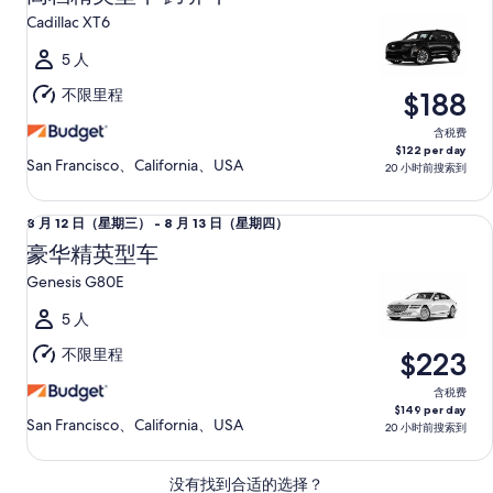
12
期
Cadillac XT6
日
四）
（星
5 人
期
不限里程
$188
三）
至
含税费
$122 per day
8
San Francisco、California、USA
20 小时前搜索到
月
13
豪华精英型车 Genesis G80E
8
8 月 12 日（星期三） - 8 月 13 日（星期四）
日
月
（星
豪华精英型车
12
期
Genesis G80E
日
四）
（星
5 人
期
不限里程
$223
三）
至
含税费
$149 per day
8
San Francisco、California、USA
20 小时前搜索到
月
13
没有找到合适的选择？
日