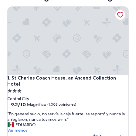
St Charles Coach House, an Ascend Collection Hotel
St Charles Coach House, an Ascend Collection Hotel
1. St Charles Coach House, an Ascend Collection
Hotel
Propiedad
de
Central City
3.0
9.2
9.2/10
Magnífico
(1,008 opiniones)
de
estrellas
“
“En general sucio, no servía la caja fuerte, se reportó y nunca la
10,
E
arreglaron, nunca tuvimos wi-fi.”
Magnífico,
n
EDUARDO
(1,008
g
Ver menos
opiniones)
e