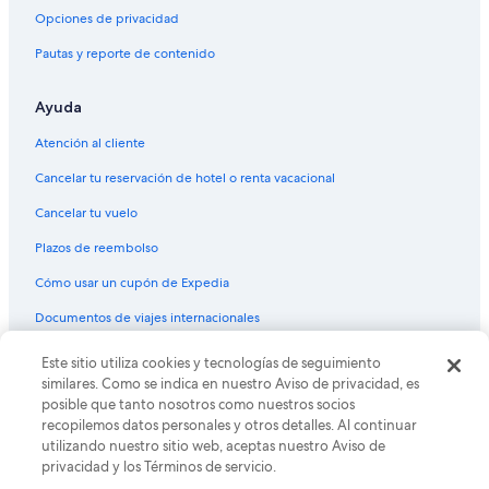
s
Hoteles cerca de Museo de Farmacia de Nueva Orleans
Opciones de privacidad
e
Hoteles cerca de Scrap House
k
Pautas y reporte de contenido
e
Hoteles cerca de Casino Harrah's New Orleans
e
Ayuda
p
Hoteles de ski en French Quarter
i
Hoteles de lujo en French Quarter
Atención al cliente
n
g
Hoteles de negocios en French Quarter
Cancelar tu reservación de hotel o renta vacacional
t
o
Hoteles en la playa en French Quarter
Cancelar tu vuelo
c
Hoteles familiares en French Quarter
o
Plazos de reembolso
m
Hoteles históricos en French Quarter
Cómo usar un cupón de Expedia
e
t
Hoteles románticos en French Quarter
Documentos de viajes internacionales
o
Hoteles baratos en French Quarter
m
y
Este sitio utiliza cookies y tecnologías de seguimiento
© 2026 Expedia, Inc., una empresa de Expedia Group. Todos los
Hoteles boutique en French Quarter
derechos reservados. Expedia y el logo de Expedia son marcas
r
similares. Como se indica en nuestro Aviso de privacidad, es
registradas o marcas comerciales de Expedia, Inc. CST# 2029030-50.
o
Hoteles cerca de la catedral en French Quarter
posible que tanto nosotros como nuestros socios
o
recopilemos datos personales y otros detalles. Al continuar
Hoteles con desayuno incluido en French Quarter
m
utilizando nuestro sitio web, aceptas nuestro Aviso de
i
privacidad y los Términos de servicio.
Hoteles con estacionamiento en French Quarter
t