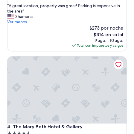
a
de
estrellas
“
“A great location, property was great! Parking is expensive in
r
10,
A
the area”
r
Excepcional,
g
Shameria
e
(42
r
Ver menos
g
opiniones)
e
l
$273 por noche
a
a
El
$314 en total
t
r
precio
9 ago. - 10 ago.
l
o
actual
Total con impuestos y cargos
o
n
es
c
,
de
The Mary Beth Hotel & Gallery
a
n
$314
t
u
i
n
o
c
n
a
,
t
p
u
r
v
o
i
p
m
e
o
r
s
t
w
The Mary Beth Hotel & Gallery
4. The Mary Beth Hotel & Gallery
y
i
Propiedad