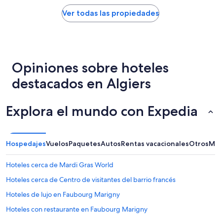
e
v
por
b
e
noche
Ver todas las propiedades
s
i
encontrado
i
n
en
t
t
las
e
h
últimas
t
e
24
o
Opiniones sobre hoteles
a
horas,
b
r
con
destacados en Algiers
o
e
base
o
a
en
k
”
una
Explora el mundo con Expedia
t
estancia
h
de
e
1
r
noche
Hospedajes
o
Vuelos
Paquetes
Autos
Rentas vacacionales
Otros
Más
para
o
2
m
adultos.
Hoteles cerca de Mardi Gras World
i
Los
t
Hoteles cerca de Centro de visitantes del barrio francés
precios
s
y
Hoteles de lujo en Faubourg Marigny
a
la
y
disponibilidad
Hoteles con restaurante en Faubourg Marigny
s
están