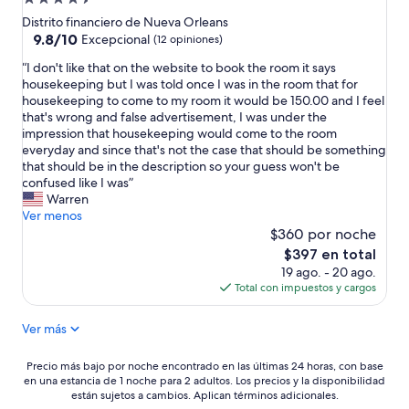
w
-
de
a
f
Distrito financiero de Nueva Orleans
s
i
4.5
9.8
9.8/10
Excepcional
(12 opiniones)
g
.
de
estrellas
“
r
“I don't like that on the website to book the room it says
”
10,
I
e
housekeeping but I was told once I was in the room that for
Excepcional,
d
a
housekeeping to come to my room it would be 150.00 and I feel
(12
o
t
that's wrong and false advertisement, I was under the
opiniones)
n
!
impression that housekeeping would come to the room
'
P
everyday and since that's not the case that should be something
t
a
that should be in the description so your guess won't be
l
r
confused like I was”
i
k
Warren
k
i
Ver menos
e
n
$360 por noche
t
g
El
$397 en total
h
i
precio
19 ago. - 20 ago.
a
s
actual
Total con impuestos y cargos
t
e
es
o
x
de
Ver más
n
p
$397
t
e
h
n
Precio
Precio más bajo por noche encontrado en las últimas 24 horas, con base
e
s
en una estancia de 1 noche para 2 adultos. Los precios y la disponibilidad
más
w
i
están sujetos a cambios. Aplican términos adicionales.
bajo