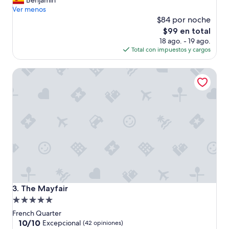
a
Benjamin
Muy
r
f
Ver menos
bueno,
e
u
$84 por noche
(80
a
e
opiniones)
El
$99 en total
t
r
precio
18 ago. - 19 ago.
”
t
actual
Total con impuestos y cargos
e
es
,
de
The Mayfair
s
$99
e
r
e
p
o
r
t
ó
y
n
u
n
The Mayfair
3. The Mayfair
c
Propiedad
a
de
l
French Quarter
a
5.0
10.0
10/10
Excepcional
(42 opiniones)