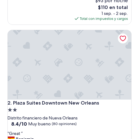
$93 por noche
n
El
$110 en total
e
precio
1 sep. - 2 sep.
r
actual
Total con impuestos y cargos
a
es
l
de
Plaza Suites Downtown New Orleans
s
$110
u
c
i
o
,
n
o
s
e
r
v
í
Plaza Suites Downtown New Orleans
2. Plaza Suites Downtown New Orleans
a
Propiedad
l
de
a
Distrito financiero de Nueva Orleans
c
2.0
8.4
8.4/10
Muy bueno
(80 opiniones)
a
de
estrellas
“
j
“Great ”
10,
G