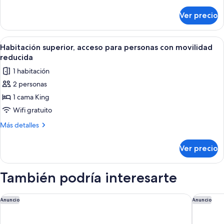
detalles
a
sobre
Ver precio
la
Suite
estudio
montaña
superior,
Abrir
Una habitación de hotel moderna con un
6
balcón,
Habitación superior, acceso para personas con movilidad
todas
vista
reducida
a
las
1 habitación
la
fotos
montaña
2 personas
de
1 cama King
Habitación
superior,
Wifi gratuito
acceso
Más
Más detalles
para
detalles
sobre
personas
Ver precio
Habitación
con
superior,
movilidad
acceso
También podría interesarte
reducida
para
personas
con
Banff Inn
Royal Ca
Anuncio
Anuncio
movilidad
reducida