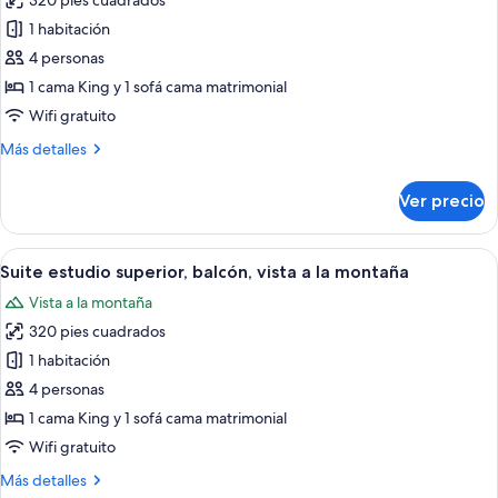
320 pies cuadrados
size,
las
balcón,
1 habitación
fotos
vista
de
4 personas
a
Suite
la
1 cama King y 1 sofá cama matrimonial
montaña
estudio,
Wifi gratuito
1
Más
Más detalles
cama
detalles
King
sobre
Ver precio
Suite
size
estudio,
y
1
Abrir
Habitación de hotel moderna con una c
sofá
8
cama
Suite estudio superior, balcón, vista a la montaña
todas
cama
King
Vista a la montaña
size
las
y
320 pies cuadrados
fotos
sofá
de
1 habitación
cama
Suite
4 personas
estudio
1 cama King y 1 sofá cama matrimonial
superior,
Wifi gratuito
balcón,
Más
Más detalles
vista