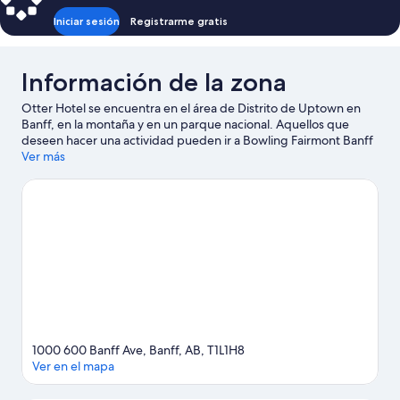
Iniciar sesión
Registrarme gratis
Información de la zona
Otter Hotel se encuentra en el área de Distrito de Uptown en
Banff, en la montaña y en un parque nacional. Aquellos que
deseen hacer una actividad pueden ir a Bowling Fairmont Banff
Springs y Banff Gondola, mientras que quienes quieran apreciar
Ver más
la belleza natural de la zona pueden visitar Montaña Tunnel
Mountain y Upper Hot Springs. ¿Quieres asistir a un evento o
partido mientras estás en la ciudad? Consulta el calendario de
Canmore Recreation Centre, o puedes salir una noche a Banff
Centre. Aprovecha al máximo tu tiempo aquí haciendo paseos a
pie o ciclismo en senderos y ciclismo de montaña.
Visita nuestra
guía de Banff
1000 600 Banff Ave, Banff, AB, T1L1H8
Ver en el mapa