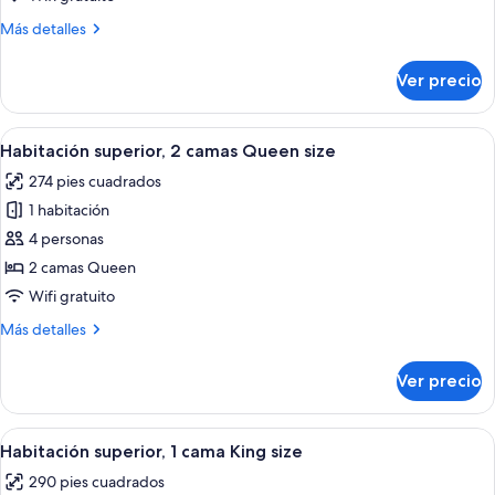
Queen
Más
Más detalles
size
detalles
(Hotel
sobre
Ver precio
Habitación,
Room
2
2
camas
Abrir
Habitación de hotel con dos camas, ca
Queen
5
Queen
Habitación superior, 2 camas Queen size
todas
size
Beds)
274 pies cuadrados
(Hotel
las
Room
1 habitación
fotos
2
de
4 personas
Queen
Habitación
Beds)
2 camas Queen
superior,
Wifi gratuito
2
Más
Más detalles
camas
detalles
Queen
sobre
Ver precio
Habitación
size
superior,
2
Abrir
Una habitación de hotel moderna con
5
camas
Habitación superior, 1 cama King size
todas
Queen
290 pies cuadrados
size
las