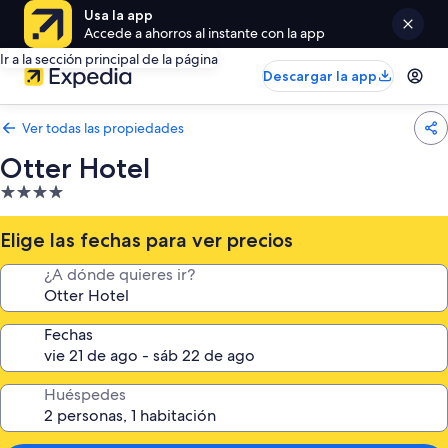
Usa la app
Accede a ahorros al instante con la app
Ir a la sección principal de la página
Descargar la app
Ver todas las propiedades
Otter Hotel
Propiedad
de
4.0
Elige las fechas para ver precios
estrellas
¿A dónde quieres ir?
Fechas
Huéspedes