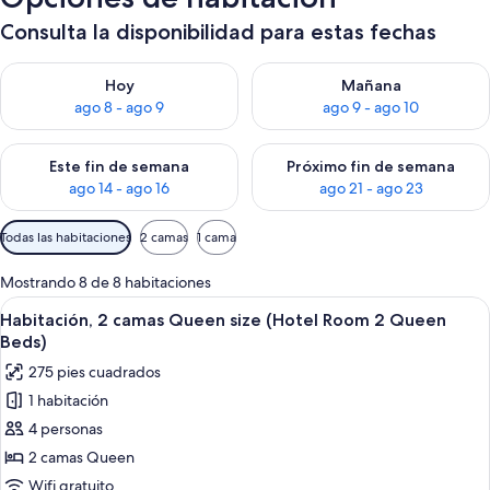
Consulta la disponibilidad para estas fechas
Consulta la disponibilidad para hoy ago 8 - ago 9
Consulta la disponibilidad pa
Hoy
Mañana
ago 8 - ago 9
ago 9 - ago 10
Consulta la disponibilidad para este fin de semana ago 14 - ag
Consulta la disponibilidad pa
Este fin de semana
Próximo fin de semana
ago 14 - ago 16
ago 21 - ago 23
Filtros
Todas las habitaciones
2 camas
1 cama
disponibles
para
Mostrando 8 de 8 habitaciones
las
Abrir
Habitación de hotel con dos camas, c
4
Habitación, 2 camas Queen size (Hotel Room 2 Queen
habitaciones
todas
Beds)
las
275 pies cuadrados
fotos
1 habitación
de
4 personas
Habitación,
2
2 camas Queen
camas
Wifi gratuito