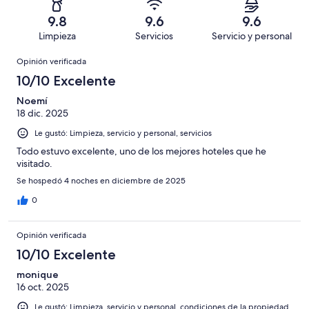
en
decir,
de
Basada
es
288
Malo.
9.8
9.6
9.6
2146
en
decir,
de
Basada
Limpieza
Servicios
Servicio y personal
opiniones
107
Terrible.
2146
en
Opiniones
de
Basada
opiniones
Opinión verificada
28
2146
en
de
10/10 Excelente
opiniones
20
2146
de
Noemí
opiniones
18 dic. 2025
2146
opiniones
Le gustó: Limpieza, servicio y personal, servicios
Todo estuvo excelente, uno de los mejores hoteles que he
visitado.
Se hospedó 4 noches en diciembre de 2025
0
Opinión verificada
10/10 Excelente
monique
16 oct. 2025
Le gustó: Limpieza, servicio y personal, condiciones de la propiedad