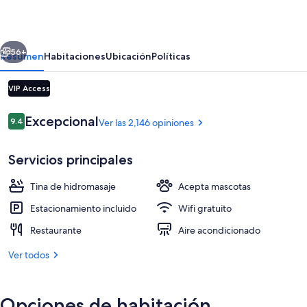
erior
Siguiente
56+
Resumen
Habitaciones
Ubicación
Políticas
VIP Access
Opiniones
Excepcional
9.4
Ver las 2,146 opiniones
9.4 de 10,
Servicios principales
Tina de hidromasaje
Acepta mascotas
Alberca en la azotea
Estacionamiento incluido
Wifi gratuito
Restaurante
Aire acondicionado
Ver todos
Opciones de habitación