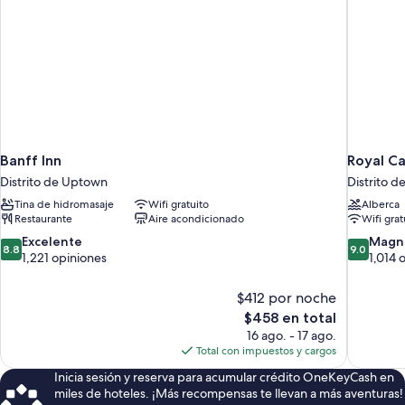
Banff Inn
Royal C
Distrito de Uptown
Distrito 
Tina de hidromasaje
Wifi gratuito
Alberca
Restaurante
Aire acondicionado
Wifi grat
8.8
9.0
Excelente
Magní
8.8
9.0
de
de
1,221 opiniones
1,014 
10,
10,
Excelente,
Magnífico
$412 por noche
1,221
1,014
El
$458 en total
opiniones
opiniones
precio
16 ago. - 17 ago.
actual
Total con impuestos y cargos
es
Inicia sesión y reserva para acumular crédito OneKeyCash en
de
miles de hoteles. ¡Más recompensas te llevan a más aventuras!
$458