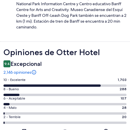
National Park Information Centre y Centro educativo Banff
Centre for Arts and Creativity. Museo Canadiense del Esquí
Oeste y Banff Off-Leash Dog Park también se encuentran a 2
km (1 mi). Estación de tren de Banff se encuentra a 20 min
caminando.
Opiniones
Opiniones de Otter Hotel
Excepcional
9.4
2,146 opiniones
Puntuación
10 - Excelente
1,703
de
Puntuación
8 - Bueno
288
10,
de
es
Puntuación
6 - Aceptable
107
8,
decir,
de
es
Puntuación
4 - Malo
28
Excelente.
6,
decir,
de
Basada
es
Puntuación
2 - Terrible
20
Bueno.
4,
en
decir,
de
Basada
es
1703
Aceptable.
2,