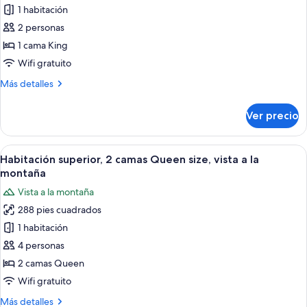
1 habitación
fotos
de
2 personas
Habitación
1 cama King
superior,
Wifi gratuito
1
Más
Más detalles
cama
detalles
King
sobre
Ver precio
Habitación
size
superior,
1
Abrir
Habitación de hotel con dos camas, c
5
cama
Habitación superior, 2 camas Queen size, vista a la
todas
King
montaña
size
las
Vista a la montaña
fotos
288 pies cuadrados
de
1 habitación
Habitación
superior,
4 personas
2
2 camas Queen
camas
Wifi gratuito
Queen
Más
Más detalles