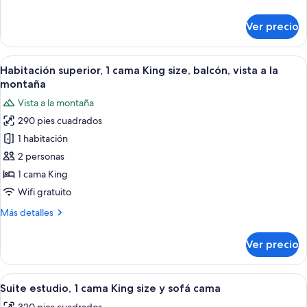
size,
detalles
vista
sobre
Ver precio
Habitación
a
superior,
la
2
Abrir
Habitación de hotel con una cama grande
montaña
6
camas
Habitación superior, 1 cama King size, balcón, vista a la
todas
Queen
montaña
size,
las
Vista a la montaña
vista
fotos
a
290 pies cuadrados
de
la
1 habitación
Habitación
montaña
superior,
2 personas
1
1 cama King
cama
Wifi gratuito
King
Más
Más detalles
size,
detalles
balcón,
sobre
Ver precio
Habitación
vista
superior,
a
1
Abrir
Un dormitorio moderno con una cama g
la
8
cama
Suite estudio, 1 cama King size y sofá cama
todas
montaña
King