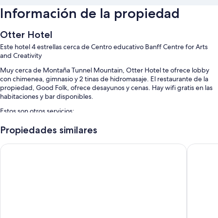
Información de la propiedad
Otter Hotel
Este hotel 4 estrellas cerca de Centro educativo Banff Centre for Arts
and Creativity
Muy cerca de Montaña Tunnel Mountain, Otter Hotel te ofrece lobby
con chimenea, gimnasio y 2 tinas de hidromasaje. El restaurante de la
propiedad, Good Folk, ofrece desayunos y cenas. Hay wifi gratis en las
habitaciones y bar disponibles.
Estos son otros servicios:
Estacionamiento gratis
Propiedades similares
Estación de carga para vehículos eléctricos, resguardo de equipaje
Hotel Canoe and Suites
Canalta 
y elevador
No se permite fumar en la propiedad, recepción disponible las 24
horas y personal multilingüe
Características de la habitación
Las 174 habitaciones cuentan con comodidades como aire
acondicionado, además de beneficios como wifi gratis y caja de