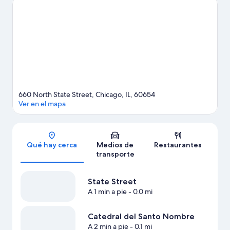
populares de la zona incluyen Lincoln Park Zoo y Museo Field de
Historia Natural. ¿Quieres asistir a un evento o partido? Consulta
el calendario de Campo Soldier o United Center. Las actividades
como kayaks y paseos en velero ofrecen una gran oportunidad
de disfrutar del agua y, si buscas un poco de adrenalina, puedes
hacer paseos a pie o ciclismo en senderos en los alrededores. A
los huéspedes les encanta la ubicación céntrica de este hotel.
Visita nuestra guía de Chicago
660 North State Street, Chicago, IL, 60654
Ver en el mapa
Sección del mapa
Qué hay cerca
Medios de
Restaurantes
transporte
State Street
A 1 min a pie
- 0.0 mi
Catedral del Santo Nombre
A 2 min a pie
- 0.1 mi