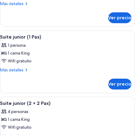
Habitación
Pax)
Más
Más detalles
Deluxe,
detalles
sobre
2
Ver precio
Habitación
camas
Deluxe,
Queen
2
Abrir
Una sala de estar moderna con un sofá,
5
size
camas
Suite junior (1 Pax)
todas
Queen
(3
1 persona
size
las
+
(3
1 cama King
fotos
1
+
de
Wifi gratuito
1
Pax)
Suite
Pax)
Más
Más detalles
junior
detalles
sobre
(1
Ver precio
Suite
Pax)
junior
(1
Abrir
Una sala de estar moderna con un sofá,
5
Pax)
Suite junior (2 + 2 Pax)
todas
4 personas
las
1 cama King
fotos
de
Wifi gratuito
Suite