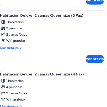
Ver precio
Habitación
size
Deluxe,
(2
1
Abrir
Una habitación de hotel con dos camas,
Pax)
5
cama
Habitación Deluxe, 2 camas Queen size (3 Pax)
todas
King
1 habitación
size
las
(2
3 personas
fotos
Pax)
de
2 camas Queen
Habitación
Wifi gratuito
Deluxe,
Más
Más detalles
2
detalles
camas
sobre
Ver precio
Habitación
Queen
Deluxe,
size
2
Abrir
Una habitación de hotel con dos camas,
(3
5
camas
Habitación Deluxe, 2 camas Queen size (4 Pax)
todas
Queen
Pax)
1 habitación
size
las
(3
4 personas
fotos
Pax)
de
2 camas Queen
Habitación
Wifi gratuito
Deluxe,
Más
Más detalles