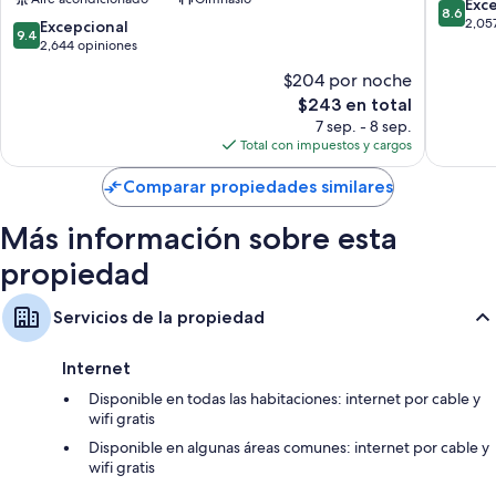
Curio
Centro
8.6
Exc
8.6
Collection
de
de
2,05
9.4
Excepcional
9.4
by
Chicago
10,
de
2,644 opiniones
Hilton
Excelent
10,
$204 por noche
Centro
2,057
Excepcional,
de
El
opinion
$243 en total
2,644
Chicago
precio
opiniones
7 sep. - 8 sep.
actual
Total con impuestos y cargos
es
de
Comparar propiedades similares
$243
Más información sobre esta
propiedad
Servicios de la propiedad
Internet
Disponible en todas las habitaciones: internet por cable y
wifi gratis
Disponible en algunas áreas comunes: internet por cable y
wifi gratis