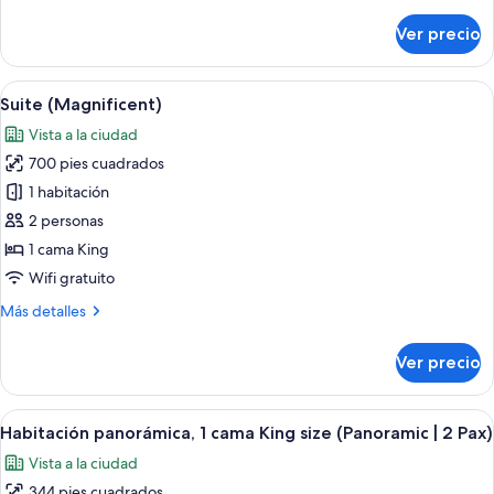
detalles
ciudad
sobre
Ver precio
(2
Suite
junior,
Pax)
vista
Abrir
Una sala de estar moderna con un vent
6
a
Suite (Magnificent)
todas
la
Vista a la ciudad
ciudad
las
(2
700 pies cuadrados
fotos
Pax)
de
1 habitación
Suite
2 personas
(Magnificent)
1 cama King
Wifi gratuito
Más
Más detalles
detalles
sobre
Ver precio
Suite
(Magnificent)
Abrir
Habitación de hotel con una cama grande
5
Habitación panorámica, 1 cama King size (Panoramic | 2 Pax)
todas
Vista a la ciudad
las
344 pies cuadrados