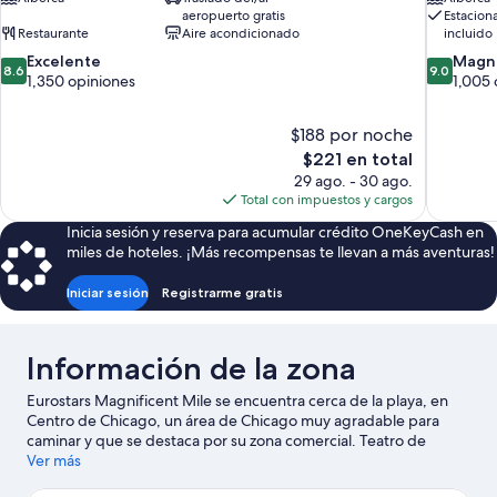
aeropuerto gratis
Estacion
Restaurante
Aire acondicionado
incluido
8.6
9.0
Excelente
Magní
8.6
9.0
de
de
1,350 opiniones
1,005 
10,
10,
Excelente,
Magnífico
$188 por noche
1,350
1,005
El
$221 en total
opiniones
opiniones
precio
29 ago. - 30 ago.
actual
Total con impuestos y cargos
es
Inicia sesión y reserva para acumular crédito OneKeyCash en
de
miles de hoteles. ¡Más recompensas te llevan a más aventuras!
$221
Iniciar sesión
Registrarme gratis
Información de la zona
Eurostars Magnificent Mile se encuentra cerca de la playa, en
Centro de Chicago, un área de Chicago muy agradable para
caminar y que se destaca por su zona comercial. Teatro de
Chicago y Art Institute of Chicago son lugares culturales
Ver más
emblemáticos, y algunos de los puntos de interés más