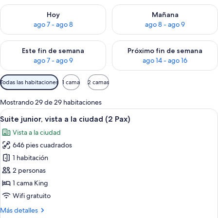
Consulta la disponibilidad para hoy ago 7 - ago 8
Consulta la disponibilidad pa
Hoy
Mañana
ago 7 - ago 8
ago 8 - ago 9
Consulta la disponibilidad para este fin de semana ago 7 - ag
Consulta la disponibilidad par
Este fin de semana
Próximo fin de semana
ago 7 - ago 9
ago 14 - ago 16
Filtros
Todas las habitaciones
1 cama
2 camas
disponibles
para
Mostrando 29 de 29 habitaciones
las
Abrir
Una sala de estar moderna con un sofá,
5
Suite junior, vista a la ciudad (2 Pax)
habitaciones
todas
Vista a la ciudad
las
646 pies cuadrados
fotos
de
1 habitación
Suite
2 personas
junior,
1 cama King
vista
Wifi gratuito
a
Más
Más detalles
la