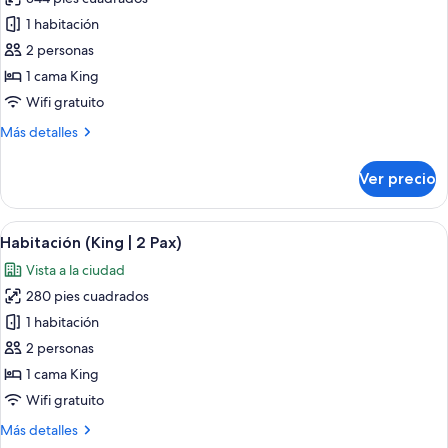
fotos
de
1 habitación
Habitación
2 personas
panorámica,
1 cama King
1
Wifi gratuito
cama
Más
Más detalles
King
detalles
size
sobre
Ver precio
(Panoramic
Habitación
panorámica,
|
1
Abrir
Una habitación de hotel con una cama gr
2
3
cama
Habitación (King | 2 Pax)
todas
Pax)
King
Vista a la ciudad
size
las
(Panoramic
280 pies cuadrados
fotos
|
de
1 habitación
2
Habitación
Pax)
2 personas
(King
1 cama King
|
Wifi gratuito
2
Más
Más detalles
Pax)
detalles