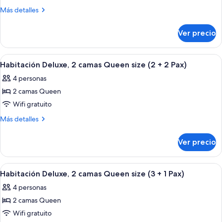
Pax)
Habitación
Pax)
Más
Más detalles
Deluxe,
detalles
sobre
2
Ver precio
Habitación
camas
Deluxe,
Queen
2
Abrir
Una habitación de hotel con dos camas,
4
size
camas
Habitación Deluxe, 2 camas Queen size (2 + 2 Pax)
todas
Queen
(2
4 personas
size
las
+
(2
2 camas Queen
fotos
1
+
de
Wifi gratuito
1
Pax)
Habitación
Pax)
Más
Más detalles
Deluxe,
detalles
sobre
2
Ver precio
Habitación
camas
Deluxe,
Queen
2
Abrir
Una habitación de hotel con dos camas,
4
size
camas
Habitación Deluxe, 2 camas Queen size (3 + 1 Pax)
todas
Queen
(2
4 personas
size
las
+
(2
2 camas Queen
fotos
2
+
de
Wifi gratuito
2
Pax)