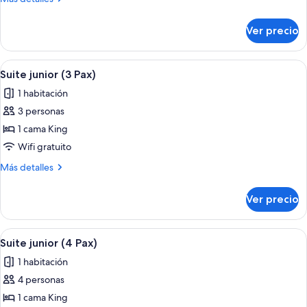
2
detalles
camas
sobre
Ver precio
Habitación
Queen
Deluxe,
size
2
Abrir
Una sala de estar moderna con un sofá,
(4
5
camas
Suite junior (3 Pax)
todas
Queen
Pax)
1 habitación
size
las
(4
3 personas
fotos
Pax)
de
1 cama King
Suite
Wifi gratuito
junior
Más
Más detalles
(3
detalles
Pax)
sobre
Ver precio
Suite
junior
(3
Abrir
Una sala de estar moderna con un sofá,
5
Pax)
Suite junior (4 Pax)
todas
1 habitación
las
4 personas
fotos
de
1 cama King