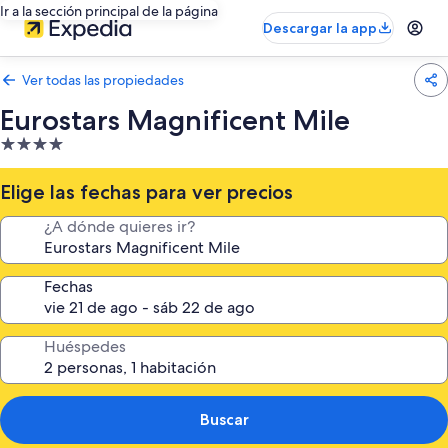
Ir a la sección principal de la página
Descargar la app
Ver todas las propiedades
Eurostars Magnificent Mile
Propiedad
de
4.0
Elige las fechas para ver precios
estrellas
¿A dónde quieres ir?
Fechas
Huéspedes
Buscar