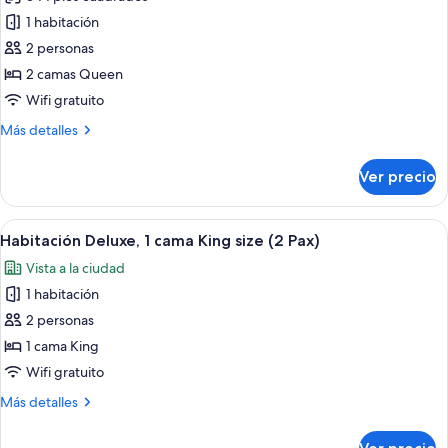
fotos
de
1 habitación
Habitación
2 personas
Deluxe,
2 camas Queen
2
Wifi gratuito
camas
Más
Más detalles
Queen
detalles
size
sobre
Ver precio
(2
Habitación
Deluxe,
Pax)
2
Abrir
Habitación de hotel moderna con una c
7
camas
Habitación Deluxe, 1 cama King size (2 Pax)
todas
Queen
Vista a la ciudad
size
las
(2
1 habitación
fotos
Pax)
de
2 personas
Habitación
1 cama King
Deluxe,
Wifi gratuito
1
Más
Más detalles
cama
detalles
King
sobre