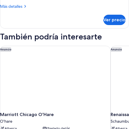
Deluxe,
Más
Más detalles
1
detalles
cama
sobre
Ver precio
Habitación
King
Deluxe,
size
1
También podría interesarte
(1
cama
King
Pax)
size
Marriott Chicago O'Hare
Renaissa
Anuncio
Anuncio
(1
Pax)
Marriott Chicago O'Hare
Renaiss
O'hare
Schaumb
Alberca
Traslado del/al
Alberca