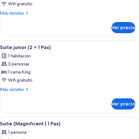
Suite
Wifi gratuito
junior
Más
Más detalles
(4
detalles
Pax)
sobre
Ver precio
Suite
junior
(4
Abrir
Una sala de estar moderna con un sofá,
5
Pax)
Suite junior (2 + 1 Pax)
todas
1 habitación
las
3 personas
fotos
de
1 cama King
Suite
Wifi gratuito
junior
Más
Más detalles
(2
detalles
+
sobre
Ver precio
Suite
1
junior
Pax)
(2
Abrir
Una sala de estar moderna con un vent
5
+
Suite (Magnificent | 1 Pax)
todas
1
1 persona
Pax)
las