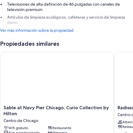
Televisiones de alta definición de 46 pulgadas con canales de
televisión premium
Artículos de limpieza ecológicos, cafeteras y servicio de limpieza
diario
Ver más información sobre la propiedad
Propiedades similares
Sable at Navy Pier Chicago, Curio Collection by Hilton
Radisson
Sable
Radisso
Sable at Navy Pier Chicago, Curio Collection by
Radiss
at
Blu
Hilton
Centro 
Navy
Aqua
Centro de Chicago
Alberc
Pier
Hotel
Restau
Chicago,
Wifi gratuito
Restaurante
Chicago
Aire acondicionado
Gimnasio