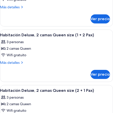
Habitación
Más
Más detalles
Deluxe,
detalles
sobre
2
Ver precio
Habitación
camas
Deluxe,
Queen
2
Abrir
Una habitación de hotel con dos camas,
4
size
camas
Habitación Deluxe, 2 camas Queen size (1 + 2 Pax)
todas
Queen
(1
3 personas
size
las
Pax)
(1
2 camas Queen
fotos
Pax)
de
Wifi gratuito
Habitación
Más
Más detalles
Deluxe,
detalles
sobre
2
Ver precio
Habitación
camas
Deluxe,
Queen
2
Abrir
Una habitación de hotel con dos camas,
4
size
camas
Habitación Deluxe, 2 camas Queen size (2 + 1 Pax)
todas
Queen
(1
3 personas
size
las
+
(1
2 camas Queen
fotos
2
+
de
Wifi gratuito
2