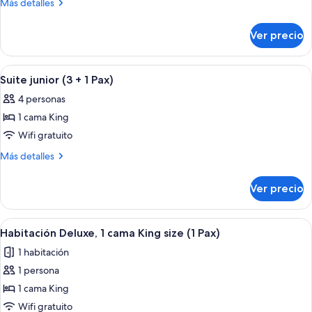
Más
Más detalles
junior
detalles
sobre
(2
Ver precio
Suite
+
junior
2
(2
Abrir
Una sala de estar moderna con un sofá,
5
Pax)
+
Suite junior (3 + 1 Pax)
todas
2
4 personas
Pax)
las
1 cama King
fotos
de
Wifi gratuito
Suite
Más
Más detalles
junior
detalles
sobre
(3
Ver precio
Suite
+
junior
1
(3
Abrir
Habitación de hotel moderna con una c
5
Pax)
+
Habitación Deluxe, 1 cama King size (1 Pax)
todas
1
1 habitación
Pax)
las
1 persona
fotos
de
1 cama King
Habitación
Wifi gratuito