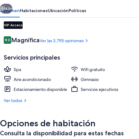
erior
Siguiente
43+
Resumen
Habitaciones
Ubicación
Políticas
VIP Access
Opiniones
Magnífica
9.0
Ver las 3,795 opiniones
9.0 de 10,
Servicios principales
Spa
Wifi gratuito
Salón de fiestas
Aire acondicionado
Gimnasio
Estacionamiento disponible
Servicios ejecutivos
Ver todos
Opciones de habitación
Consulta la disponibilidad para estas fechas