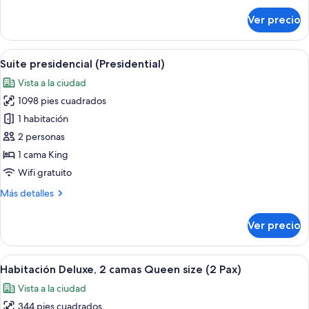
sobre
Ver precio
Habitación
(King
|
Abrir
Regadera, regadera tipo lluvia, amen
6
2
Suite presidencial (Presidential)
todas
Pax)
Vista a la ciudad
las
1098 pies cuadrados
fotos
de
1 habitación
Suite
2 personas
presidencial
1 cama King
(Presidential)
Wifi gratuito
Más
Más detalles
detalles
sobre
Ver precio
Suite
presidencial
(Presidential)
Abrir
Una habitación de hotel con dos camas,
5
Habitación Deluxe, 2 camas Queen size (2 Pax)
todas
Vista a la ciudad
las
344 pies cuadrados