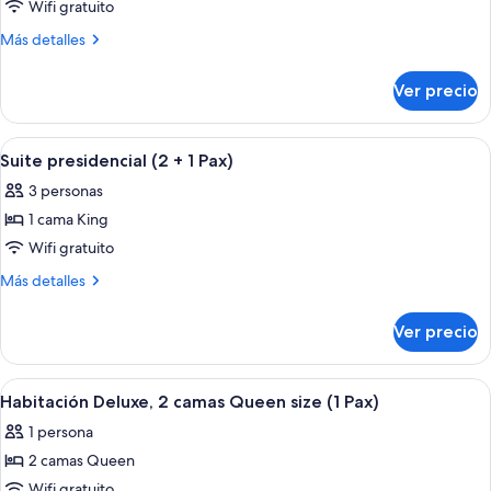
de
Wifi gratuito
Suite
Más
Más detalles
presidencial
detalles
sobre
(1
Ver precio
Suite
Pax)
presidencial
(1
Abrir
Regadera, regadera tipo lluvia, amen
6
Pax)
Suite presidencial (2 + 1 Pax)
todas
3 personas
las
1 cama King
fotos
de
Wifi gratuito
Suite
Más
Más detalles
presidencial
detalles
sobre
(2
Ver precio
Suite
+
presidencial
1
(2
Abrir
Una habitación de hotel con dos camas,
4
Pax)
+
Habitación Deluxe, 2 camas Queen size (1 Pax)
todas
1
1 persona
Pax)
las
2 camas Queen
fotos
de
Wifi gratuito