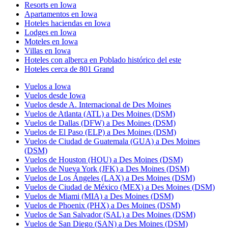
Resorts en Iowa
Apartamentos en Iowa
Hoteles haciendas en Iowa
Lodges en Iowa
Moteles en Iowa
Villas en Iowa
Hoteles con alberca en Poblado histórico del este
Hoteles cerca de 801 Grand
Vuelos a Iowa
Vuelos desde Iowa
Vuelos desde A. Internacional de Des Moines
Vuelos de Atlanta (ATL) a Des Moines (DSM)
Vuelos de Dallas (DFW) a Des Moines (DSM)
Vuelos de El Paso (ELP) a Des Moines (DSM)
Vuelos de Ciudad de Guatemala (GUA) a Des Moines
(DSM)
Vuelos de Houston (HOU) a Des Moines (DSM)
Vuelos de Nueva York (JFK) a Des Moines (DSM)
Vuelos de Los Ángeles (LAX) a Des Moines (DSM)
Vuelos de Ciudad de México (MEX) a Des Moines (DSM)
Vuelos de Miami (MIA) a Des Moines (DSM)
Vuelos de Phoenix (PHX) a Des Moines (DSM)
Vuelos de San Salvador (SAL) a Des Moines (DSM)
Vuelos de San Diego (SAN) a Des Moines (DSM)