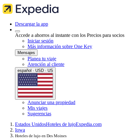
Descargar la app
Accede a ahorros al instante con los Precios para socios
Iniciar sesión
Más información sobre One Key
Mensajes
Planea tu viaje
Atención al cliente
español · USD · US
Anunciar una propiedad
Mis viajes
Sugerencias
Estados Unidos
Hoteles de lujo
Expedia.com
Iowa
Hoteles de lujo en Des Moines