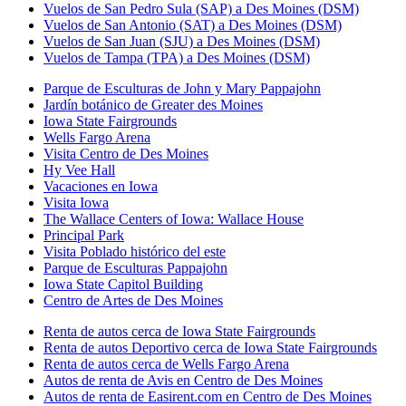
Vuelos de San Pedro Sula (SAP) a Des Moines (DSM)
Vuelos de San Antonio (SAT) a Des Moines (DSM)
Vuelos de San Juan (SJU) a Des Moines (DSM)
Vuelos de Tampa (TPA) a Des Moines (DSM)
Parque de Esculturas de John y Mary Pappajohn
Jardín botánico de Greater des Moines
Iowa State Fairgrounds
Wells Fargo Arena
Visita Centro de Des Moines
Hy Vee Hall
Vacaciones en Iowa
Visita Iowa
The Wallace Centers of Iowa: Wallace House
Principal Park
Visita Poblado histórico del este
Parque de Esculturas Pappajohn
Iowa State Capitol Building
Centro de Artes de Des Moines
Renta de autos cerca de Iowa State Fairgrounds
Renta de autos Deportivo cerca de Iowa State Fairgrounds
Renta de autos cerca de Wells Fargo Arena
Autos de renta de Avis en Centro de Des Moines
Autos de renta de Easirent.com en Centro de Des Moines