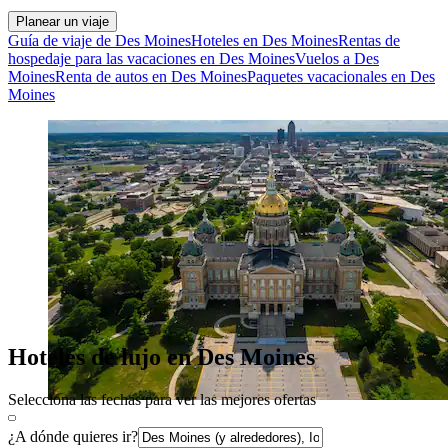
Planear un viaje
Guía de viaje de Des Moines
Hoteles en Des Moines
Rentas de
hospedaje para las vacaciones en Des Moines
Vuelos a Des
Moines
Renta de autos en Des Moines
Paquetes vacacionales en Des
Moines
Hoteles de lujo en Des Moines
Selecciona las fechas para ver las mejores ofertas
¿A dónde quieres ir?