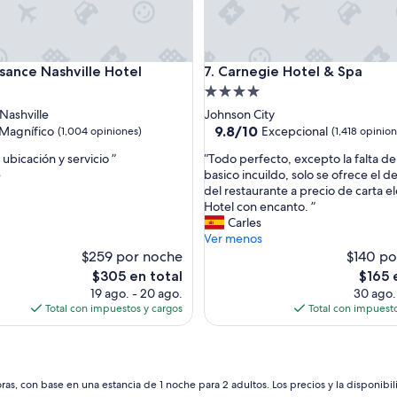
ce Nashville Hotel
Carnegie Hotel & Spa
ssance Nashville Hotel
7. Carnegie Hotel & Spa
d
Propiedad
de
Nashville
Johnson City
4.0
9.8
9.8/10
Magnífico
Excepcional
(1,004 opiniones)
(1,418 opinio
de
estrellas
“
ubicación y servicio ”
“Todo perfecto, excepto la falta d
10,
T
e
basico incuildo, solo se ofrece el 
o,
Excepcional,
o
del restaurante a precio de carta e
(1,418
d
Hotel con encanto. ”
s)
opiniones)
o
Carles
p
Ver menos
e
$259 por noche
$140 po
r
El
El
$305 en total
$165 
f
precio
precio
19 ago. - 20 ago.
30 ago. 
e
actual
actual
Total con impuestos y cargos
Total con impuesto
c
es
es
t
de
de
o
$305
$165
,
e
as, con base en una estancia de 1 noche para 2 adultos. Los precios y la disponibil
x