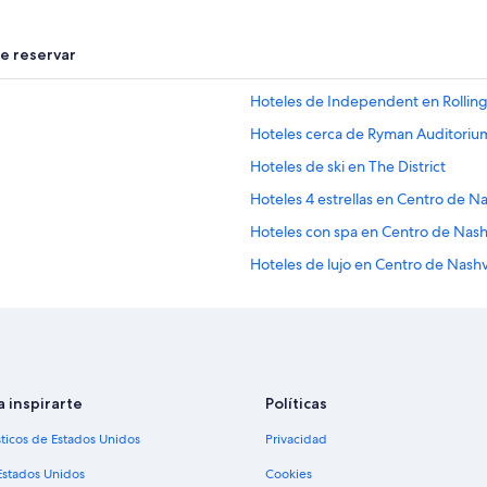
e
l
d
e reservar
e
s
Hoteles de Independent en Rolling M
a
y
Hoteles cerca de Ryman Auditoriu
u
n
Hoteles de ski en The District
o
Hoteles 4 estrellas en Centro de Na
d
e
Hoteles con spa en Centro de Nashv
l
r
Hoteles de lujo en Centro de Nashv
e
Hoteles románticos en Centro de N
s
t
Hoteles boutique en Centro de Nas
a
u
Hoteles con bar en Centro de Nashv
r
Hoteles con desayuno incluido en 
a
a inspirarte
Políticas
n
Hoteles con restaurante en Centro 
t
sticos de Estados Unidos
Privacidad
e
Hoteles con hidromasaje en Centro
a
Estados Unidos
Cookies