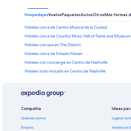
Hospedajes
Vuelos
Paquetes
Autos
Otros
Más formas d
Hoteles cerca de Centro Musical de la Ciudad
Hoteles cerca de Country Music Hall of Fame and Museum
Hoteles con spa en The District
Hoteles cerca de Estadio Nissan
Hoteles con concierge en Centro de Nashville
Hoteles todo incluido en Centro de Nashville
Hoteles históricos en Centro de Nashville
Hoteles baratos en Centro de Nashville
Hoteles con aguas termales en Centro de Nashville
Hoteles con cocina en Centro de Nashville
Compañía
Ideas par
Hoteles con estacionamiento en Centro de Nashville
Quiénes somos
Lugares turí
Hoteles con sauna en Centro de Nashville
Empleo
Hoteles en 