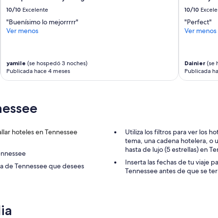
s
i
10/10
Excelente
10/10
Excele
c
"Buenísimo lo mejorrrrr"
"Perfect"
o
Ver menos
Ver menos
i
n
c
u
yamile
(se hospedó 3 noches)
Dainier
(se 
i
Publicada hace 4 meses
Publicada h
l
d
o
nessee
,
s
o
llar hoteles en Tennessee
Utiliza los filtros para ver lo
l
tema, una cadena hotelera, o un
o
hasta de lujo (5 estrellas) en 
s
Tennessee
e
Inserta las fechas de tu viaje 
ona de Tennessee que desees
o
Tennessee antes de que se te
f
r
e
c
ia
e