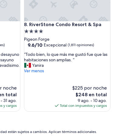
RiverStone Condo Resort & Spa
8. RiverStone Condo Resort & Spa
Propiedad
de
Pigeon Forge
4.0
9.6
9.6/10
Excepcional
nes)
(1,811 opiniones)
de
estrellas
“
e desayuno
“Todo bien, lo que más me gustó fue que las
10,
T
desayuno
habitaciones son amplias. ”
Excepcional,
o
levadisimo.
Yanira
(1,811
d
Ver menos
opiniones)
o
b
i
r noche
$225 por noche
e
El
en total
$248 en total
n
precio
- 31 ago.
9 ago. - 10 ago.
,
actual
s y cargos
Total con impuestos y cargos
l
es
o
de
q
$248
u
e
idad están sujetos a cambios. Aplican términos adicionales.
m