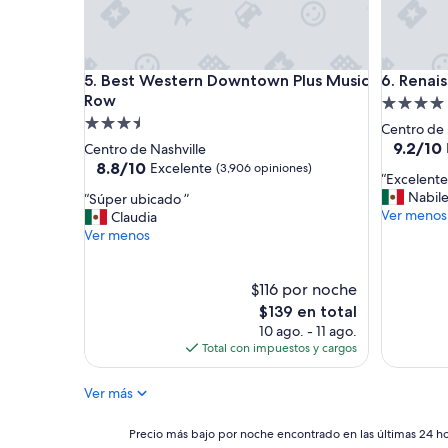
Best Western Downtown Plus Music Row
Renaissan
5. Best Western Downtown Plus Music
6. Renai
Row
Propieda
Propiedad
de
Centro de 
de
4.0
9.2
9.2/10
Centro de Nashville
de
3.5
8.8
estrellas
8.8/10
Excelente
(3,906 opiniones)
“
“Excelente 
10,
de
estrellas
E
Nabil
“
“Súper ubicado ”
Magnífic
10,
x
Ver menos
S
Claudia
(1,004
Excelente,
c
ú
Ver menos
opinione
(3,906
e
p
opiniones)
l
e
e
r
$116 por noche
n
u
El
$139 en total
t
b
precio
10 ago. - 11 ago.
e
i
actual
Total con impuestos y cargos
u
c
es
b
a
de
Ver más
i
d
$139
c
o
a
”
Precio
Precio más bajo por noche encontrado en las últimas 24 hor
c