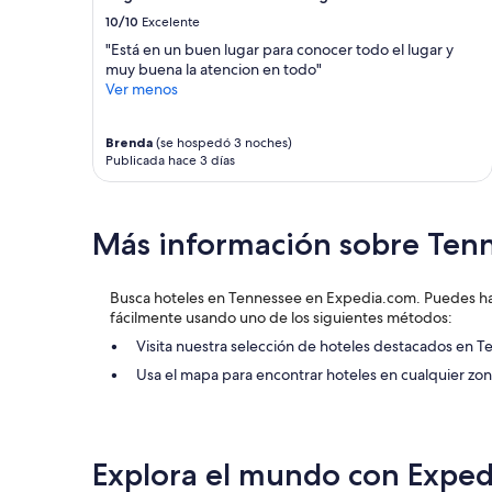
disponibilidad
10/10
Excelente
están
sujetos
"Está en un buen lugar para conocer todo el lugar y
a
muy buena la atencion en todo"
cambios.
Ver menos
Aplican
términos
Brenda
(se hospedó 3 noches)
adicionales.
Publicada hace 3 días
Más información sobre Ten
Busca hoteles en Tennessee en Expedia.com. Puedes ha
fácilmente usando uno de los siguientes métodos:
Visita nuestra selección de hoteles destacados en 
Usa el mapa para encontrar hoteles en cualquier z
Explora el mundo con Exped