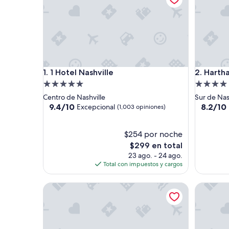
1 Hotel Nashville
Harthall 
1. 1 Hotel Nashville
2. Hartha
Propiedad
Propieda
de
de
Centro de Nashville
Sur de Nas
5.0
4.0
9.4
8.2
9.4/10
8.2/10
Excepcional
(1,003 opiniones)
de
de
estrellas
estrellas
10,
10,
Excepcional,
$254 por noche
Muy
(1,003
bueno,
El
$299 en total
opiniones)
(164
precio
23 ago. - 24 ago.
opinione
actual
Total con impuestos y cargos
es
de
Best Western Downtown Plus Music Row
Renaissan
$299