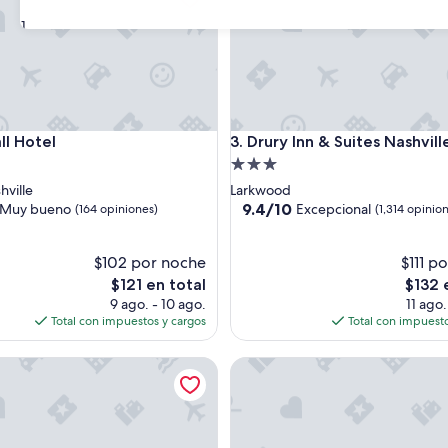
31
Hotel
Drury Inn & Suites Nashville A
ll Hotel
3. Drury Inn & Suites Nashvill
d
Propiedad
de
hville
Larkwood
3.0
9.4
9.4/10
Muy bueno
Excepcional
(164 opiniones)
(1,314 opinio
de
estrellas
10,
$102 por noche
Excepcional,
$111 p
(1,314
El
El
$121 en total
$132 
opiniones)
precio
precio
9 ago. - 10 ago.
11 ago.
s)
actual
actual
Total con impuestos y cargos
Total con impuesto
es
es
de
de
ce Nashville Hotel
Carnegie Hotel & Spa
$121
$132