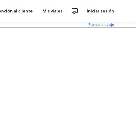
nción al cliente
Mis viajes
Iniciar sesión
Planear un viaje