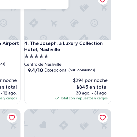
irport
The Joseph, a Luxury Collection Hotel, Nashville
e Airport
4. The Joseph, a Luxury Collection
Hotel, Nashville
Propiedad
de
nes)
Centro de Nashville
5.0
9.4
9.4/10
Excepcional
(530 opiniones)
de
estrellas
or noche
$294 por noche
10,
Excepcional,
El
en total
$345 en total
(530
precio
 - 12 ago.
30 ago. - 31 ago.
opiniones)
actual
s y cargos
Total con impuestos y cargos
es
de
RiverStone Condo Resort & Spa
$345