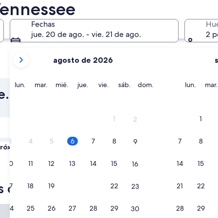
Tennessee
Fechas
Hu
jue. 20 de ago. - vie. 21 de ago.
2 p
tus
agosto de 2026
meses
Pigeon Forge
Nashvill
actuales
son
lunes
martes
miércoles
jueves
viernes
sábado
domingo
lunes
lun.
mar.
mié.
jue.
vie.
sáb.
dom.
lun.
mar.
. Ve la
August
2026
y
1
1
2
Mañana
September
7 ago. - 8 ago.
2026.
3
4
5
6
7
8
7
8
9
róximo fin de semana
14 ago. - 16 ago.
10
11
12
13
14
15
14
15
16
s con spa en Tennessee
17
18
19
20
21
22
21
22
23
Hotel
Drury Inn & Suites Nashville A
24
25
26
27
28
29
28
29
30