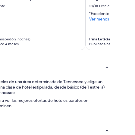
c
i
nte
10/10
Excelente
o
"Excelente "
n
Ver menos
e
s
s
o
hospedó 2 noches)
Irma Leticia
(se hospedó 1 
n
ace 4 meses
Publicada hace 4 meses
a
m
p
l
i
a
s hoteles de una área determinada de Tennessee y elige un
s
a clase de hotel estipulada, desde básico (de 1 estrella)
.
Tennessee
”
para ver las mejores ofertas de hoteles baratos en
rminen