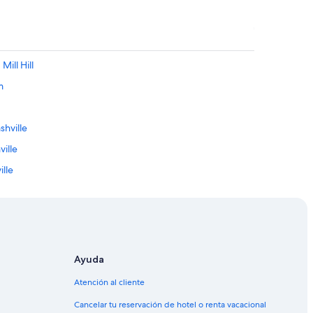
ill Hill
m
shville
ille
ille
ashville
hville
ille
Centro de Nashville
Ayuda
de Nashville
Atención al cliente
 de Nashville
Cancelar tu reservación de hotel o renta vacacional