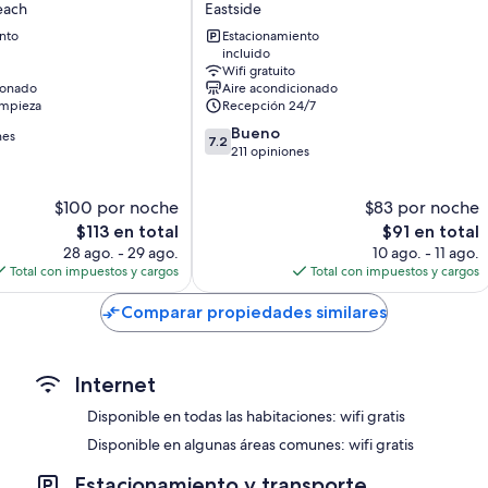
each
Eastside
MOTEL
nto
Estacionamiento
Eastside
incluido
Wifi gratuito
ionado
Aire acondicionado
impieza
Recepción 24/7
7.2
Bueno
nes
7.2
de
211 opiniones
10,
Bueno,
$100 por noche
$83 por noche
211
El
opiniones
El
$113 en total
$91 en total
precio
precio
28 ago. - 29 ago.
10 ago. - 11 ago.
actual
actual
Total con impuestos y cargos
Total con impuestos y cargos
es
es
de
de
Comparar propiedades similares
$113
$91
Internet
Disponible en todas las habitaciones: wifi gratis
Disponible en algunas áreas comunes: wifi gratis
Estacionamiento y transporte