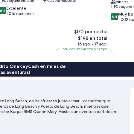
Desayuno incluido
Acepta mascotas
Alberca
Desayuno i
8.8
Excelente
8.8
de
1,016 opiniones
8.4
Muy bu
8.4
10,
de
1,002 op
Excelente,
10,
1,016
Muy
$170 por noche
opiniones
bueno,
El
$198 en total
1,002
precio
16 ago. - 17 ago.
opiniones
actual
Total con impuestos y cargos
es
de
$198
rédito OneKeyCash en miles de
ás aventuras!
n Long Beach, en las afueras y junto al mar. Los turistas que
uceros de Long Beach y Puerto de Long Beach, mientras que
visitar Buque RMS Queen Mary. Asiste a un evento o partido en
 de tiempo para conocer Acuario del Pacífico, una de las
e Long Beach