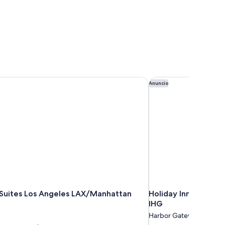
 Suites Los Angeles LAX/Manhattan Beach
Holiday Inn Los Ang
Anuncio
l Suites Los Angeles LAX/Manhattan
Holiday Inn Los Ang
IHG
Harbor Gateway South