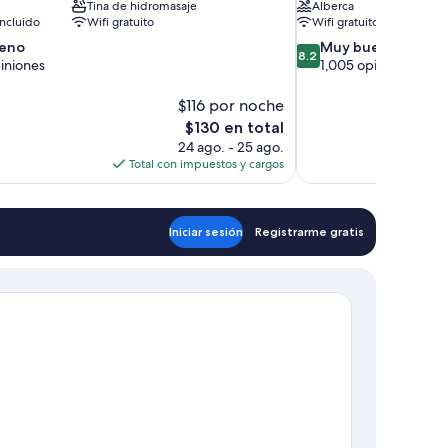
Tina de hidromasaje
Alberca
ncluido
Wifi gratuito
Wifi gratuito
8.2
eno
Muy bueno
8.2
de
iniones
1,005 opiniones
10,
Muy
$116 por noche
bueno,
El
$130 en total
1,005
precio
24 ago. - 25 ago.
opiniones
actual
Total con impuestos y cargos
es
de
$130
Iniciar sesión
Registrarme gratis