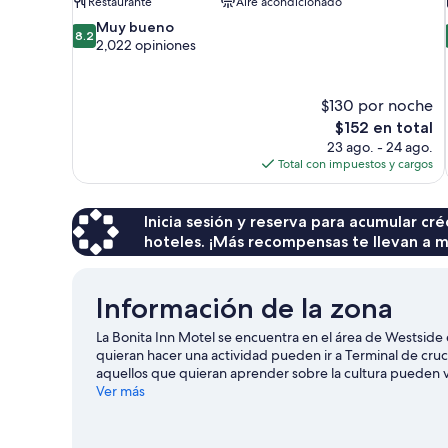
Restaurante
Aire acondicionado
8.2
Muy bueno
8.2
de
2,022 opiniones
10,
Muy
bueno,
$130 por noche
2,022
El
$152 en total
opiniones
precio
23 ago. - 24 ago.
actual
Total con impuestos y cargos
es
de
$152
Inicia sesión y reserva para acumular c
hoteles. ¡Más recompensas te llevan a m
Información de la zona
La Bonita Inn Motel se encuentra en el área de Westside e
quieran hacer una actividad pueden ir a Terminal de cr
aquellos que quieran aprender sobre la cultura pueden 
Centro de Convenciones y Ocio de Long Beach, y haz algo
Ver más
atracciones imperdibles del lugar.
Visita nuestra guía d
Ver más moteles en Los Ángeles