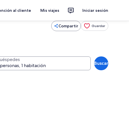
nción al cliente
Mis viajes
Iniciar sesión
Compartir
Guardar
uéspedes
Buscar