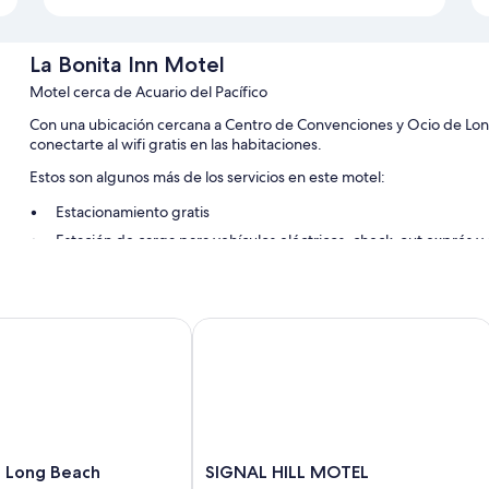
La Bonita Inn Motel
Motel cerca de Acuario del Pacífico
Con una ubicación cercana a Centro de Convenciones y Ocio de Long
conectarte al wifi gratis en las habitaciones.
Estos son algunos más de los servicios en este motel:
Estacionamiento gratis
Estación de carga para vehículos eléctricos, check-out exprés y
No se permite fumar en la propiedad, recepción disponible la
Características de la habitación
Long Beach
SIGNAL HILL MOTEL
Todas las habitaciones de La Bonita Inn Motel tienen amenidades que
acondicionado, además de algunos detalles adicionales, como wifi g
Otros servicios que también encontrarás en las habitaciones son:
Baños con tinas profundas y secadoras de cabello
Televisiones LED de 32 pulgadas con canales de televisión pre
SIGNAL
l Long Beach
SIGNAL HILL MOTEL
Refrigeradores, microondas y servicio de limpieza diario
HILL