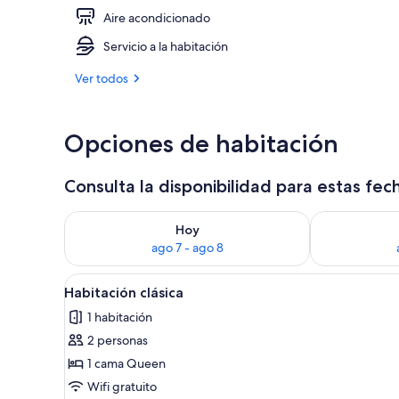
Aire acondicionado
Ropa de cama
Servicio a la habitación
Ver todos
Opciones de habitación
Consulta la disponibilidad para estas fec
Consulta la disponibilidad para hoy ago 7 - ago 8
Consulta la d
Hoy
ago 7 - ago 8
Abrir
Un baño con inodoro, bañera y
1
Habitación clásica
todas
1 habitación
las
2 personas
fotos
de
1 cama Queen
Habitación
Wifi gratuito