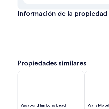
Información de la propiedad
Propiedades similares
Vagabond Inn Long Beach
Walls Motel 
Vagabond
Walls
Vagabond Inn Long Beach
Walls Mote
Inn
Motel