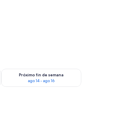
fin de semana ago 7 - ago 9
Consulta la disponibilidad para el próximo fin de semana ago 
Próximo fin de semana
ago 14 - ago 16
a de ducha.