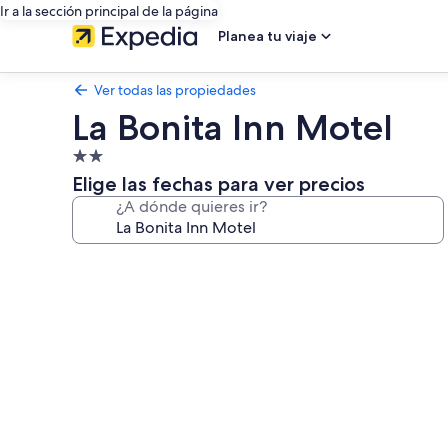
Ir a la sección principal de la página
Planea tu viaje
Ver todas las propiedades
La Bonita Inn Motel
Propiedad
de
Elige las fechas para ver precios
2.0
¿A dónde quieres ir?
estrellas
Galería
de
fotos
de
La
Bonita
Inn