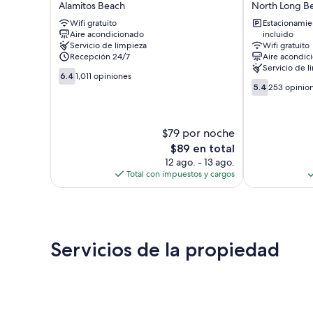
Alamitos Beach
North Long B
Long
Long
Wifi gratuito
Estacionamie
Beach
Beach
Aire acondicionado
incluido
Alamitos
North
Servicio de limpieza
Wifi gratuito
Beach
Long
Recepción 24/7
Aire acondic
Beach
Servicio de l
6.4
6.4
1,011 opiniones
5.4
de
5.4
253 opinio
de
10,
10,
1,011
253
opiniones
$79 por noche
opiniones
El
$89 en total
precio
12 ago. - 13 ago.
actual
Total con impuestos y cargos
es
de
$89
Servicios de la propiedad