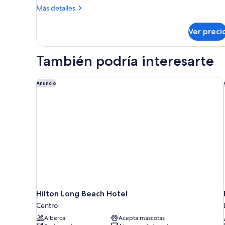
clásica
Más
Más detalles
detalles
sobre
Ver preci
Habitación
clásica
También podría interesarte
Hilton Long Beach Hotel
Anuncio
Hilton Long Beach Hotel
Centro
Alberca
Acepta mascotas