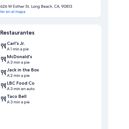
1626 W Esther St, Long Beach, CA, 90813
Ver en el mapa
Sección del mapa
Restaurantes
Carl's Jr.
A 1 min a pie
McDonald's
A 3 min a pie
Jack in the Box
A 2 min a pie
LBC Food Co
A 3 min en auto
Taco Bell
A 3 min a pie