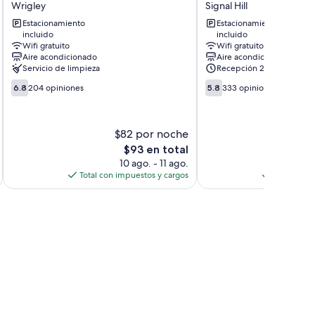
Wrigley
Signal Hill
Inn
Signal
Estacionamiento
Estacionamiento
-
Hill
incluido
incluido
Long
Wifi gratuito
Wifi gratuito
Beach
Aire acondicionado
Aire acondicionado
Wrigley
Servicio de limpieza
Recepción 24/7
6.8
5.8
6.8
204 opiniones
5.8
333 opiniones
de
de
10,
10,
204
333
$82 por noche
$
opiniones
opiniones
El
$93 en total
precio
10 ago. - 11 ago.
actual
Total con impuestos y cargos
Total con 
es
de
$93