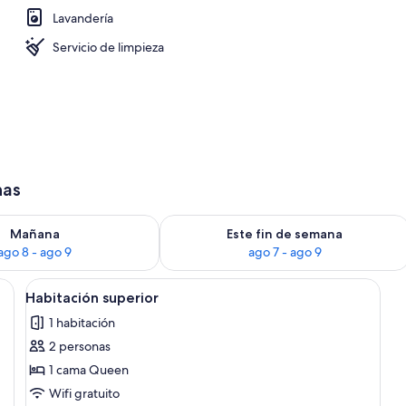
Lavandería
 de alta calidad y tabla de planchar con plancha
Servicio de limpieza
has
isponibilidad para mañana ago 8 - ago 9
Consulta la disponibilidad para este 
Mañana
Este fin de semana
ago 8 - ago 9
ago 7 - ago 9
 cortina de ducha.
Abrir
Un baño con inodoro, bañera y cortin
1
Habitación superior
todas
1 habitación
las
2 personas
fotos
de
1 cama Queen
Habitación
Wifi gratuito