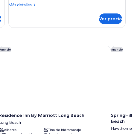
superior
Más
Más detalles
detalles
sobre
o
Ver precio
Habitación
superior
Residence Inn By Marriott Long Beach
SpringHill
Anuncio
Anuncio
Residence Inn By Marriott Long Beach
SpringHil
Beach
Long Beach
Hawthorne
Alberca
Tina de hidromasaje