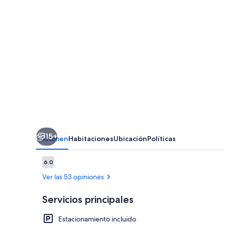
Motel
15+
Resumen
Habitaciones
Ubicación
Políticas
Opiniones
6.0
6.0 de 10,
Ver las 53 opiniones
Servicios principales
Estacionamiento incluido