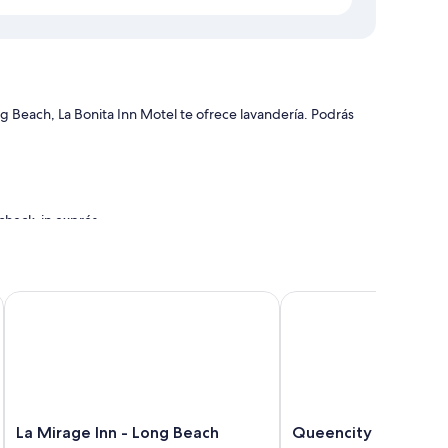
 Beach, La Bonita Inn Motel te ofrece lavandería. Podrás
 check-in exprés
s 24 horas y máquina expendedora
La Mirage Inn - Long Beach
Queencity Inn
 incluyen ropa de cama de alta calidad y aire
ratis.
mium
La
Queencity
La Mirage Inn - Long Beach
Queencity Inn
Mirage
Inn