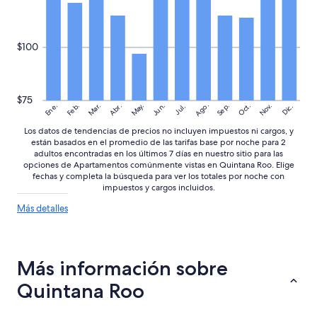
i
r
n
a
a
,
a
g
$100
n
r
u
a
n
c
c
i
$75
i
Ago.
a
May.
Nov.
Ene.
Feb.
Mar.
Jun.
Sep.
Oct.
Abr.
Dic.
Jul.
a
s
n
Los datos de tendencias de precios no incluyen impuestos ni cargos, y
a
u
están basados en el promedio de las tarifas base por noche para 2
o
n
adultos encontradas en los últimos 7 días en nuestro sitio para las
t
opciones de Apartamentos comúnmente vistas en Quintana Roo. Elige
a
r
fechas y completa la búsqueda para ver los totales por noche con
d
o
impuestos y cargos incluidos.
i
h
r
Más
Más detalles
u
e
detalles
é
c
sobre
s
c
las
p
i
tendencias
e
Más información sobre
ó
de
d
precios
n
Quintana Roo
p
d
u
i
d