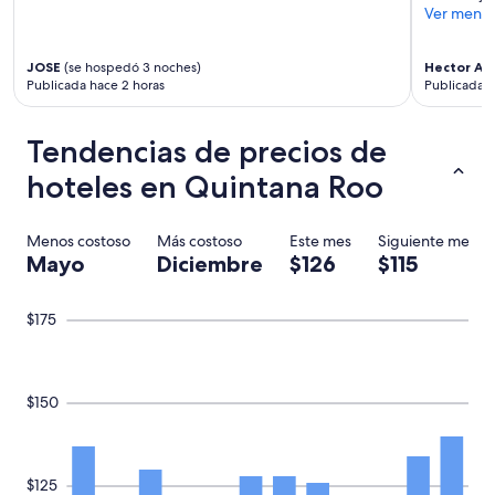
l
Ver meno
n
e
i
g
e
u
JOSE
(se hospedó 3 noches)
Hector Ar
n
e
Publicada hace 2 horas
Publicada h
t
n
e
o
.
Tendencias de precios de
h
A
a
l
hoteles en Quintana Roo
b
i
í
g
a
u
Menos costoso
Más costoso
Este mes
Siguiente mes
n
a
Mayo
Diciembre
$126
$115
a
l
d
q
i
u
$175
e
e
q
e
u
n
e
l
$150
a
a
b
p
r
á
i
g
e
$125