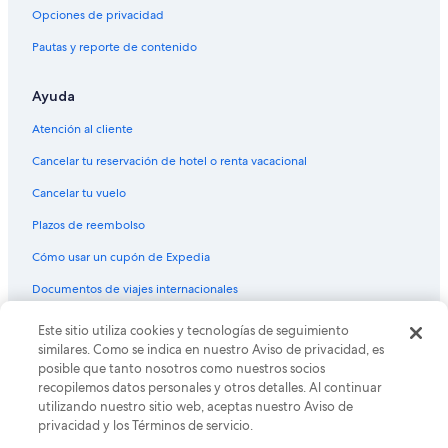
Hoteles con parque acuático en Bacalar
c
a
Opciones de privacidad
a
e
Hoteles con alberca en Bacalar
c
Pautas y reporte de contenido
n
i
Hoteles con hidromasaje en Bacalar
u
ó
n
Ayuda
Hoteles con traslado del/al aeropuerto en Bacalar
n
a
p
o
Hoteles con vista en Bacalar
Atención al cliente
r
f
e
Hoteles en la naturaleza en Bacalar
i
Cancelar tu reservación de hotel o renta vacacional
c
c
Hoteles gay friendly en Bacalar
i
Cancelar tu vuelo
i
s
n
Hoteles para bodas en Bacalar
a
Plazos de reembolso
a
”
Hoteles para fumadores en Bacalar
q
Cómo usar un cupón de Expedia
u
Hoteles que aceptan mascotas en Bacalar
e
Documentos de viajes internacionales
e
Hoteles en Bacalar
s
Este sitio utiliza cookies y tecnologías de seguimiento
© 2026 Expedia, Inc., una empresa de Expedia Group. Todos los
Lodges en Bacalar
t
derechos reservados. Expedia y el logo de Expedia son marcas
similares. Como se indica en nuestro Aviso de privacidad, es
á
registradas o marcas comerciales de Expedia, Inc. CST# 2029030-50.
Moteles en Bacalar
posible que tanto nosotros como nuestros socios
a
recopilemos datos personales y otros detalles. Al continuar
h
Posadas en Bacalar
utilizando nuestro sitio web, aceptas nuestro Aviso de
í
privacidad y los Términos de servicio.
Villas en Bacalar
p
e