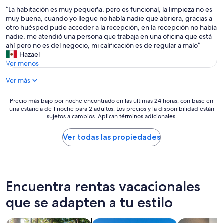
de
estrellas
u
u
“
“La habitación es muy pequeña, pero es funcional, la limpieza no es
10,
e
n
L
muy buena, cuando yo llegue no había nadie que abriera, gracias a
Excelente,
n
p
a
otro huésped pude acceder a la recepción, en la recepción no había
(46
o
o
h
nadie, me atendió una persona que trabaja en una oficina que está
opiniones)
m
c
a
ahí pero no es del negocio, mi calificación es de regular a malo”
e
o
b
Hazael
d
a
i
Ver menos
e
l
t
j
i
Ver más
a
a
n
c
r
g
i
Precio
Precio más bajo por noche encontrado en las últimas 24 horas, con base en
o
r
ó
una estancia de 1 noche para 2 adultos. Los precios y la disponibilidad están
más
n
e
n
sujetos a cambios. Aplican términos adicionales.
bajo
t
s
e
por
o
a
s
noche
Ver todas las propiedades
a
r
m
encontrado
l
a
u
en
l
l
y
las
a
a
p
últimas
s
p
e
24
Encuentra rentas vacacionales
e
r
q
horas,
n
o
u
que se adapten a tu estilo
con
l
p
e
base
a
i
ñ
en
h
Buscar cabañas
Buscar villas
Buscar apart