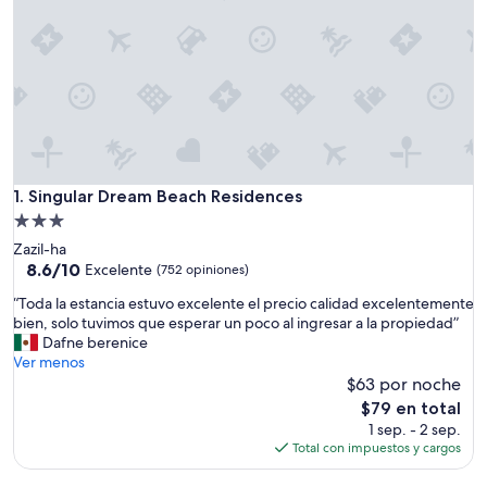
Singular Dream Beach Residences
1. Singular Dream Beach Residences
Propiedad
de
Zazil-ha
3.0
8.6
8.6/10
Excelente
(752 opiniones)
de
estrellas
“
“Toda la estancia estuvo excelente el precio calidad excelentemente
10,
T
bien, solo tuvimos que esperar un poco al ingresar a la propiedad”
Excelente,
o
Dafne berenice
(752
d
Ver menos
opiniones)
a
$63 por noche
l
El
$79 en total
a
precio
1 sep. - 2 sep.
e
actual
Total con impuestos y cargos
s
es
t
de