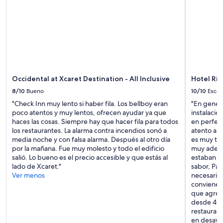
e
o
z
r
a
l
n
o
o
q
e
u
s
e
m
e
u
Occidental at Xcaret Destination - All Inclusive
Hotel Riu
l
y
r
b
8/10
Bueno
10/10
Excel
u
u
"Check Inn muy lento si haber fila. Los bellboy eran
"En genera
i
e
poco atentos y muy lentos, ofrecen ayudar ya que
instalacio
d
n
haces las cosas. Siempre hay que hacer fila para todos
en perfec
o
a
los restaurantes. La alarma contra incendios sonó a
atento a l
e
,
media noche y con falsa alarma. Después al otro día
es muy tra
s
c
por la mañana. Fue muy molesto y todo el edificio
muy adecu
u
u
salió. Lo bueno es el precio accesible y que estás al
estaban p
n
a
lado de Xcaret."
sabor, Par
i
n
Ver menos
necesario 
n
d
conviene 
c
o
que agrega
o
y
desde 40 
n
o
restauran
v
l
en desayu
e