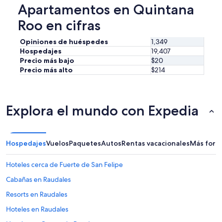
f
e
Apartamentos en Quintana
e
a
r
Roo en cifras
c
e
c
n
e
Opiniones de huéspedes
1,349
t
d
Hospedajes
19,407
e
e
Precio más bajo
$20
a
r
Precio más alto
$214
l
a
a
l
d
a
e
r
Explora el mundo con Expedia
l
e
h
c
o
e
t
p
Hospedajes
Vuelos
Paquetes
Autos
Rentas vacacionales
Más form
e
c
l
i
,
Hoteles cerca de Fuerte de San Felipe
ó
t
n
Cabañas en Raudales
u
,
v
e
Resorts en Raudales
e
n
q
Hoteles en Raudales
l
u
a