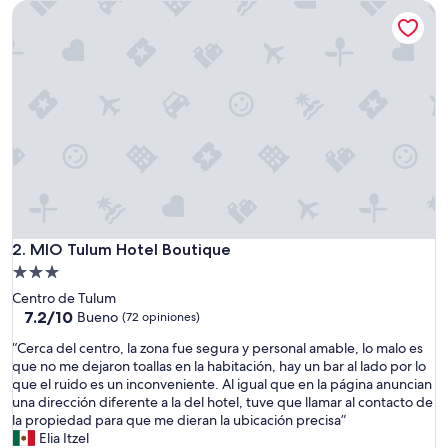
MIO Tulum Hotel Boutique
a
$79
n
c
i
a
e
s
t
u
v
o
e
x
c
MIO Tulum Hotel Boutique
2. MIO Tulum Hotel Boutique
e
Propiedad
l
de
Centro de Tulum
e
3.0
7.2
7.2/10
n
Bueno
(72 opiniones)
de
t
estrellas
“
“Cerca del centro, la zona fue segura y personal amable, lo malo es
10,
e
C
que no me dejaron toallas en la habitación, hay un bar al lado por lo
Bueno,
e
e
que el ruido es un inconveniente. Al igual que en la página anuncian
(72
l
r
una dirección diferente a la del hotel, tuve que llamar al contacto de
opiniones)
p
c
la propiedad para que me dieran la ubicación precisa”
r
a
Elia Itzel
e