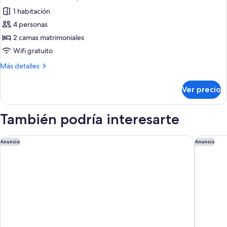
todas
1 habitación
las
4 personas
fotos
de
2 camas matrimoniales
Habitación
Wifi gratuito
estándar,
Más
Más detalles
2
detalles
camas
sobre
Ver precio
Habitación
matrimoniales
estándar,
2
También podría interesarte
camas
matrimoniales
La Quinta Inn & Suites by Wyndham Sebring
SEVEN S
Anuncio
Anuncio