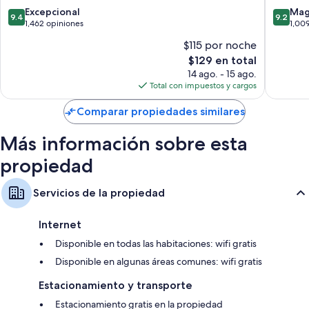
9.4
9.2
Excepcional
Mag
Televisiones de pantalla plana de 40 pulgadas con canales de
9.4
9.2
de
de
1,462 opiniones
1,00
televisión premium
10,
10,
$115 por noche
Armarios o clósets, refrigeradores y microondas
Excepcional,
Magnífi
El
$129 en total
1,462
1,009
precio
opiniones
opinion
14 ago. - 15 ago.
actual
Total con impuestos y cargos
es
de
Comparar propiedades similares
$129
Más información sobre esta
propiedad
Servicios de la propiedad
Internet
Disponible en todas las habitaciones: wifi gratis
Disponible en algunas áreas comunes: wifi gratis
Estacionamiento y transporte
Estacionamiento gratis en la propiedad