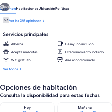
erior
Siguiente
37+
Resumen
Habitaciones
Ubicación
Políticas
Opiniones
6.8
Ver las 765 opiniones
6.8 de 10,
Servicios principales
Alberca
Desayuno incluido
Acepta mascotas
Estacionamiento incluido
Wifi gratuito
Aire acondicionado
Exterior
Ver todos
Opciones de habitación
Consulta la disponibilidad para estas fechas
Consulta la disponibilidad para hoy ago 10 - ago 11
Consulta la disponibilidad par
Hoy
Mañana