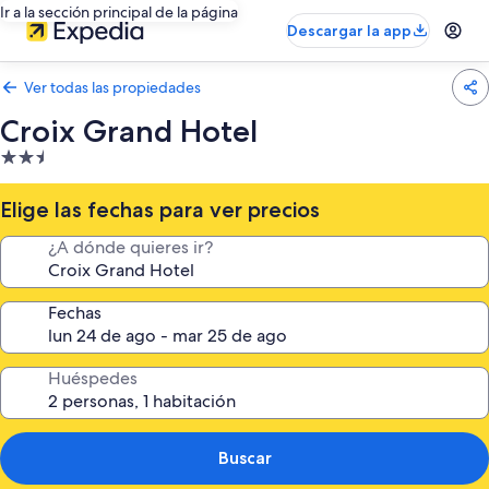
Ir a la sección principal de la página
Descargar la app
Ver todas las propiedades
Croix Grand Hotel
Propiedad
de
2.5
Elige las fechas para ver precios
estrellas
¿A dónde quieres ir?
Fechas
Huéspedes
Buscar