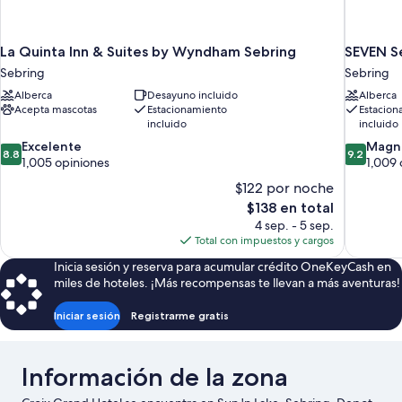
La Quinta Inn & Suites by Wyndham Sebring
SEVEN S
Sebring
Sebring
Alberca
Desayuno incluido
Alberca
Acepta mascotas
Estacionamiento
Estacion
incluido
incluido
8.8
9.2
Excelente
Magní
8.8
9.2
de
de
1,005 opiniones
1,009 
10,
10,
$122 por noche
Excelente,
Magnífico
El
$138 en total
1,005
1,009
precio
4 sep. - 5 sep.
opiniones
opiniones
actual
Total con impuestos y cargos
es
Inicia sesión y reserva para acumular crédito OneKeyCash en
de
miles de hoteles. ¡Más recompensas te llevan a más aventuras!
$138
Iniciar sesión
Registrarme gratis
Información de la zona