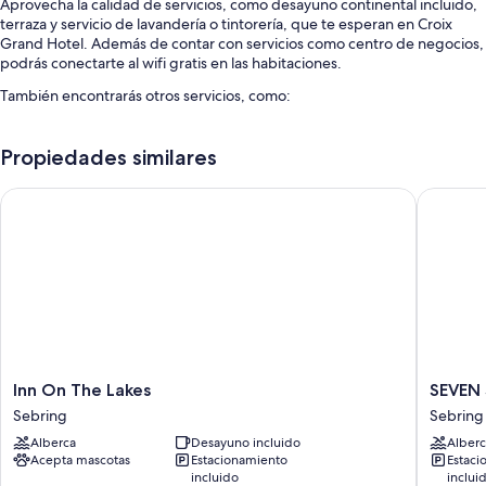
Aprovecha la calidad de servicios, como desayuno continental incluido,
terraza y servicio de lavandería o tintorería, que te esperan en Croix
Grand Hotel. Además de contar con servicios como centro de negocios,
podrás conectarte al wifi gratis en las habitaciones.
También encontrarás otros servicios, como:
Alberca al aire libre
Propiedades similares
Estacionamiento gratis
Estacionamiento para casas rodantes, autobuses y camiones, check-
Inn On The Lakes
SEVEN S
out exprés y salón de banquetes
Personal multilingüe, máquina expendedora y cajero automático o
servicios bancarios
Los clientes comparten opiniones positivas de aspectos como la
atención del personal
Características de la habitación
Las 140 habitaciones cuentan con comodidades como aire
Inn
SEVEN
Inn On The Lakes
SEVEN 
acondicionado, al igual que detalles como wifi gratis y silla de escritorio.
On
Sebring
Sebring
Sebring
The
Racewa
Otros de los servicios que también encontrarás en las habitaciones
Alberca
Desayuno incluido
Alberc
Lakes
Hotel
incluyen:
Acepta mascotas
Estacionamiento
Estaci
Sebring
Sebring
incluido
inclui
Baños con tinas con regadera y amenidades de baño gratuitas