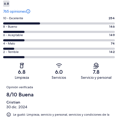
6.8
765 opiniones
Puntuación
10 - Excelente
254
de
Puntuación
8 - Bueno
146
10,
de
es
Puntuación
6 - Aceptable
149
8,
decir,
de
es
Puntuación
4 - Malo
74
Excelente.
6,
decir,
de
Basada
es
Puntuación
2 - Terrible
142
Bueno.
4,
en
decir,
de
Basada
es
254
Aceptable.
2,
en
decir,
de
Basada
es
146
Malo.
6.8
6.0
7.8
765
en
decir,
de
Basada
Limpieza
Servicios
Servicio y personal
opiniones
149
Terrible.
765
en
Opiniones
de
Basada
opiniones
Opinión verificada
74
765
en
de
8/10 Buena
opiniones
142
765
de
Cristian
opiniones
30 dic. 2024
765
opiniones
Le gustó: Limpieza, servicio y personal, servicios y condiciones de la