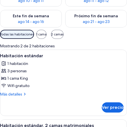
ago 10 - ago 11
ago 11 - ago 12
Consulta la disponibilidad para este fin de semana ago 14 - ag
Consulta la disponibilidad pa
Este fin de semana
Próximo fin de semana
ago 14 - ago 16
ago 21 - ago 23
Filtros
Todas las habitaciones
1 cama
2 camas
disponibles
para
Mostrando 2 de 2 habitaciones
las
Abrir
Habitación de hotel con cama, escritori
10
Habitación estándar
habitaciones
todas
1 habitación
las
3 personas
fotos
de
1 cama King
Habitación
Wifi gratuito
estándar
Más
Más detalles
detalles
sobre
Ver precio
Habitación
estándar
Abrir
Habitación de hotel con dos camas, te
11
Habitación estándar, 2 camas matrimoniales