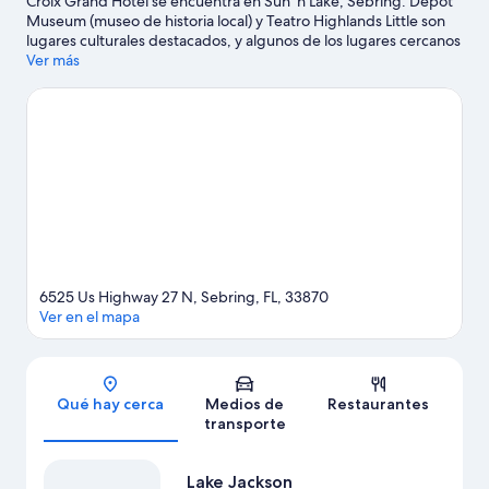
Croix Grand Hotel se encuentra en Sun 'n Lake, Sebring. Depot
Museum (museo de historia local) y Teatro Highlands Little son
lugares culturales destacados, y algunos de los lugares cercanos
donde se pueden hacer actividades incluyen Sun 'n Lake Golf
Ver más
Course y Club de golf Pinecrest. ¿Quieres asistir a un evento o
partido mientras estás en la ciudad? Consulta el calendario de
Highlands Multi Sport Complex (complejo deportivo) o Sebring
International Raceway (autódromo).
Visita nuestra guía de
Sebring
6525 Us Highway 27 N, Sebring, FL, 33870
Ver en el mapa
Sección del mapa
Qué hay cerca
Medios de
Restaurantes
transporte
Lake Jackson